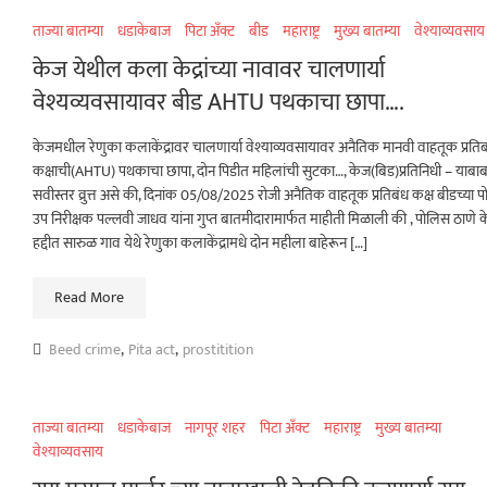
ताज्या बातम्या
धडाकेबाज
पिटा अँक्ट
बीड
महाराष्ट्र
मुख्य बातम्या
वेश्याव्यवसाय
केज येथील कला केद्रांच्या नावावर चालणार्या
वेश्यव्यवसायावर बीड AHTU पथकाचा छापा….
केजमधील रेणुका कलाकेंद्रावर चालणार्या वेश्याव्यवसायावर अनैतिक मानवी वाहतूक प्रति
कक्षाची(AHTU) पथकाचा छापा, दोन पिडीत महिलांची सुटका…, केज(बिड)प्रतिनिधी – याबा
सवीस्तर व्रुत्त असे की, दिनांक 05/08/2025 रोजी अनैतिक वाहतूक प्रतिबंध कक्ष बीडच्या 
उप निरीक्षक पल्लवी जाधव यांना गुप्त बातमीदारामार्फत माहीती मिळाली की , पोलिस ठाणे 
हद्दीत सारुळ गाव येथे रेणुका कलाकेंद्रामधे दोन महीला बाहेरून […]
Read More
Beed crime
,
Pita act
,
prostitition
ताज्या बातम्या
धडाकेबाज
नागपूर शहर
पिटा अँक्ट
महाराष्ट्र
मुख्य बातम्या
वेश्याव्यवसाय