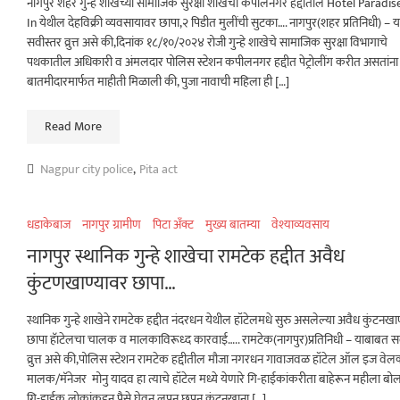
नागपुर शहर गुन्हे शाखेच्या सामाजिक सुरक्षा शाखेचा कपीलनगर हद्दीतील Hotel Paradi
In येथील देहविक्री व्यवसायावर छापा,२ पिडीत मुलींची सुटका…. नागपुर(शहर प्रतिनिधी) –
सवीस्तर व्रुत्त असे की,दिनांक १८/१०/२०२४ रोजी गुन्हे शाखेचे सामाजिक सुरक्षा विभागाचे
पथकातील अधिकारी व अंमलदार पोलिस स्टेशन कपीलनगर हद्दीत पेट्रोलींग करीत असतांना ग
बातमीदारमार्फत माहीती मिळाली की, पुजा नावाची महिला ही […]
Read More
Nagpur city police
,
Pita act
धडाकेबाज
नागपुर ग्रामीण
पिटा अँक्ट
मुख्य बातम्या
वेश्याव्यवसाय
नागपुर स्थानिक गुन्हे शाखेचा रामटेक हद्दीत अवैध
कुंटणखाण्यावर छापा…
स्थानिक गुन्हे शाखेने रामटेक हद्दीत नंदरधन येथील हॉटेलमधे सुरु असलेल्या अवैध कुंटनखा
छापा हॅाटेलचा चालक व मालकाविरूध्द कारवाई….. रामटेक(नागपुर)प्रतिनिधी – याबाबत स
व्रुत्त असे की,पोलिस स्टेशन रामटेक हद्दीतील मौजा नगरधन गावाजवळ हॉटेल ऑल इज वे
मालक/मॅनेजर मोनु यादव हा त्याचे हॉटेल मध्ये येणारे गि-हाईकांकरीता बाहेरून महीला बो
गि-हाईक लोकांकडुन पैसे घेवुन लपुन छपुन कुंटनखाना […]