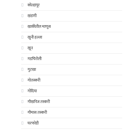
कोल्हापूर
खंडणी
खाकीतील माणूस
खुनी हल्ला
खून
गडचिरोली
गुटखा
गोतस्करी
गोंदिया
गौखनिज तस्करी
गौमास तस्करी
घरफोडी