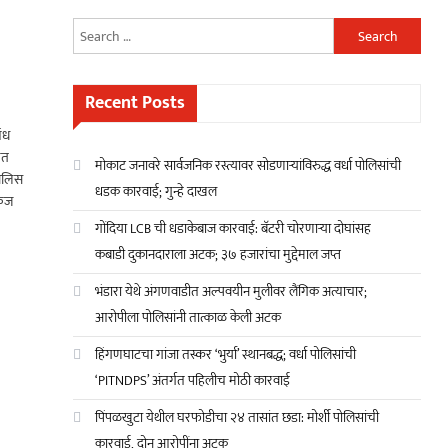
Search
for:
Recent Posts
बंध
बत
मोकाट जनावरे सार्वजनिक रस्त्यावर सोडणाऱ्यांविरुद्ध वर्धा पोलिसांची
पोलिस
धडक कारवाई; गुन्हे दाखल
केज
गोंदिया LCB ची धडाकेबाज कारवाई: बॅटरी चोरणाऱ्या दोघांसह
कबाडी दुकानदाराला अटक; ३७ हजारांचा मुद्देमाल जप्त
भंडारा येथे अंगणवाडीत अल्पवयीन मुलीवर लैंगिक अत्याचार;
आरोपीला पोलिसांनी तात्काळ केली अटक
हिंगणघाटचा गांजा तस्कर ‘भुर्या’ स्थानबद्ध; वर्धा पोलिसांची
‘PITNDPS’ अंतर्गत पहिलीच मोठी कारवाई
पिंपळखुटा येथील घरफोडीचा २४ तासांत छडा: मोर्शी पोलिसांची
कारवाई, दोन आरोपींना अटक