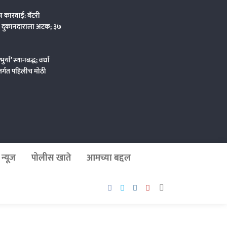
ज कारवाई: बॅटरी
ी दुकानदाराला अटक; ३७
्या’ स्थानबद्ध; वर्धा
तर्गत पहिलीच मोठी
न्यूज
पोलीस खाते
आमच्या बद्दल