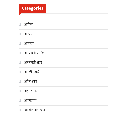
Categories
अकोला
अपघात
अपहरण
अमरावती ग्रामीण
अमरावती शहर
अंमली पदार्थ
अवैध शस्त्र
अहमदनगर
आत्महत्या
कोंम्बींग ॲापरेशन