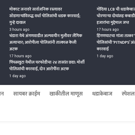
Beat News 24X7
मोकाट जनावरे सार्वजनिक रस्त्यावर
गोंदिया LCB ची धडाकेबा
सोडणाऱ्यांविरुद्ध वर्धा पोलिसांची धडक कारवाई;
चोरणाऱ्या दोघांसह कबाड
गुन्हे दाखल
हजारांचा मुद्देमाल जप्त
3 hours ago
17 hours ago
भंडारा येथे अंगणवाडीत अल्पवयीन मुलीवर लैंगिक
हिंगणघाटचा गांजा तस्कर ‘भुर
अत्याचार; आरोपीला पोलिसांनी तात्काळ केली
पोलिसांची ‘PITNDPS’ अं
अटक
कारवाई
17 hours ago
1 day ago
पिंपळखुटा येथील घरफोडीचा २४ तासांत छडा: मोर्शी
पोलिसांची कारवाई, दोन आरोपींना अटक
1 day ago
जन
सायबर क्राईम
खाकीतील माणूस
धडाकेबाज
स्पेशल 