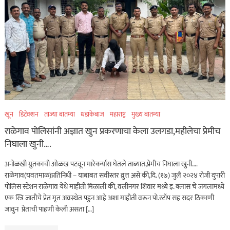
खून
डिटेक्शन
ताज्या बातम्या
धडाकेबाज
महाराष्ट्र
मुख्य बातम्या
राळेगाव पोलिसांनी अज्ञात खुन प्रकरणाचा केला उलगडा,महीलेचा प्रेमीच
निघाला खुनी….
अनोळखी म्रुतकाची ओळख पटवून मारेकर्यास घेतले ताब्यात,प्रेमीच निघाला खुनी….
राळेगाव(यवतमाळ)प्रतिनिधी – याबाबत सवीस्तर व्रुत्त असे की,दि. (१७) जुलै २०२४ रोजी दुपारी
पोलिस स्टेशन राळेगांव येथे माहीती मिळाली की, वलीनगर शिवार मध्ये इ. क्लास चे जंगलामध्ये
एक स्त्रि जातीचे प्रेत मृत अवस्थेत पडुन आहे अशा माहीती वरून पो.स्टॉप सह सदर ठिकाणी
जावुन प्रेताची पाहणी केली असता […]