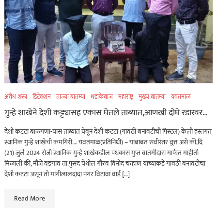
अवैध शस्त्र
डिटेक्शन
ताज्या बातम्या
धडाकेबाज
महाराष्ट्र
मुख्य बातम्या
यवतमाळ
गुन्हे शाखेने देशी कट्ट्यासह एकास घेतले ताब्यात,आणखी दोघे रडारवर…
देशी कटटा बाळगणा-यास ताब्यात घेवून देशी कटटा (गावठी बनावटीची पिस्टल) केली हस्तगत
स्थानिक गुन्हे शाखेची कमगिरी…. यवतमाळ(प्रतिनिधी) – याबाबत सवीस्तर व्रुत्त असे की,दि
(21) जुलै 2024 रोजी स्थानिक गुन्हे शाखेकडील पथकास गुप्त बातमीदारा मार्फत माहीती
मिळाली की, मौजे वडगाव ता.पुसद येथील गौरव विनोद चव्हाण यांच्याकडे गावठी बनावटीचा
देशी कटटा असून तो मांगीलालदादा नगर विटावा वार्ड […]
Read More