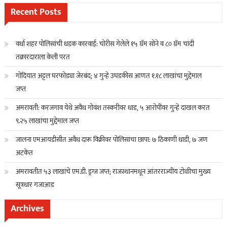
Recent Posts
वर्धा शहर पोलिसांची धडक कारवाई: चोरीस गेलेले १५ ग्रॅम सोने व ८० ग्रॅम चांदी
तक्रारदाराला केली परत
गोंदियात अट्टल घरफोड्या जेरबंद; ४ गुन्हे उघडकीस आणत १.१८ लाखांचा मुद्देमाल
जप्त
अमरावती: करजगाव येथे अवैध गोवंश तस्करीवर धाड, ५ आरोपींवर गुन्हे दाखल करत
९.२५ लाखांचा मुद्देमाल जप्त
जालना एमआयडीसीत अवैध दारू विक्रीवर पोलिसांचा छापा: ७ ठिकाणी धाडी, ७ जण
अटकेत
अमरावतीत ५३ लाखांचे एम.डी. ड्रग्ज जप्त; राजस्थानमधून आंतरराज्यीय टोळीचा मुख्य
सूत्रधार गजाआड
Archives