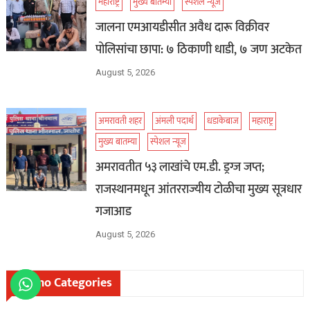
महाराष्ट्र
मुख्य बातम्या
स्पेशल न्यूज
जालना एमआयडीसीत अवैध दारू विक्रीवर
पोलिसांचा छापा: ७ ठिकाणी धाडी, ७ जण अटकेत
August 5, 2026
अमरावती शहर
अंमली पदार्थ
धडाकेबाज
महाराष्ट्र
मुख्य बातम्या
स्पेशल न्यूज
अमरावतीत ५३ लाखांचे एम.डी. ड्रग्ज जप्त;
राजस्थानमधून आंतरराज्यीय टोळीचा मुख्य सूत्रधार
गजाआड
August 5, 2026
Mismo Categories