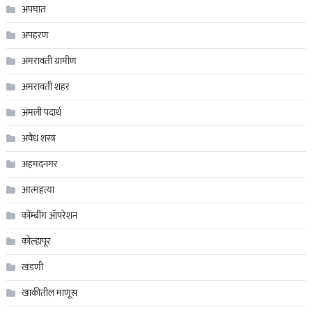
अपघात
अपहरण
अमरावती ग्रामीण
अमरावती शहर
अंमली पदार्थ
अवैध शस्त्र
अहमदनगर
आत्महत्या
कोंम्बींग ॲापरेशन
कोल्हापूर
खंडणी
खाकीतील माणूस