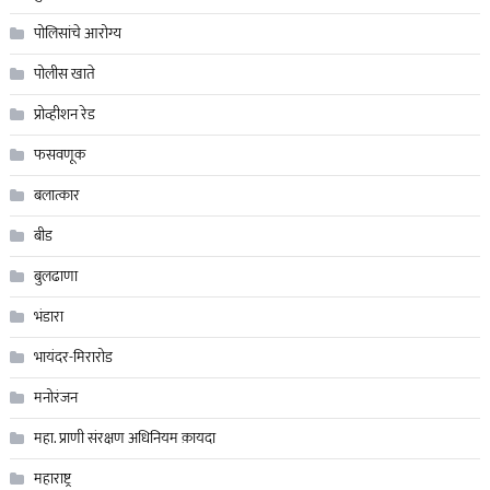
पोलिसांचे आरोग्य
पोलीस खाते
प्रोव्हीशन रेड
फसवणूक
बलात्कार
बीड
बुलढाणा
भंडारा
भायंदर-मिरारोड
मनोरंजन
महा. प्राणी संरक्षण अधिनियम क़ायदा
महाराष्ट्र