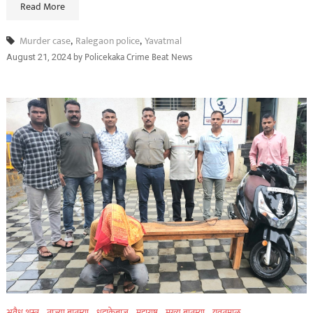
Read More
Murder case
,
Ralegaon police
,
Yavatmal
by
Policekaka Crime Beat News
August 21, 2024