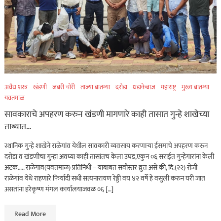
अवैध शस्त्र
खंडणी
जबरी चोरी
ताज्या बातम्या
दरोडा
धडाकेबाज
महाराष्ट्र
मुख्य बातम्या
यवतमाळ
सावकाराचे अपहरण करुन खंडणी मागणारे काही तासात गुन्हे शाखेच्या
ताब्यात…
स्थानिक गुन्हे शाखेने राळेगांव येथील सावकारी व्यवसाय करणाऱ्या ईसमाचे अपहरण करुन
दरोडा व खंडणीचा गुन्हा अवघ्या काही तासांतच केला उघड,एकुन ०६ सराईत गुन्हेगारांना केली
अटक….. राळेगाव(यवतमाळ) प्रतिनिधी – याबाबत सवीस्तर व्रुत्त असे की, दि.(२२) रोजी
राळेगांव येथे राहणारे फिर्यादी सधी सत्यनारायण रेड्डी वय ४२ वर्षे हे वसुली करुन घरी जात
असतांना हरेकृष्ण मंगल कार्यालयाजवळ ०६ […]
Read More