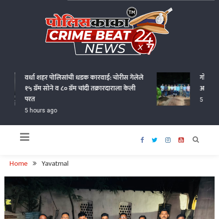
Skip
to
content
Policekaka Crime Beat News 24X7
वर्धा शहर पोलिसांची धडक कारवाई: चोरीस गेलेले
गोंदियात अट
१५ ग्रॅम सोने व ८० ग्रॅम चांदी तक्रारदाराला केली
आणत १.१८ ला
परत
5 hours a
5 hours ago
Home
Yavatmal