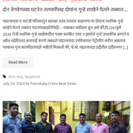
अवैध शस्त्र
ताज्या बातम्या
धडाकेबाज
महाराष्ट्र
मुख्य बातम्या
यवतमाळ
दोन वेगवेगळ्या घटनेत तलवारीसह दोघांना गुन्हे शाखेने घेतले ताब्यात….
पांढरकवडा व घाटंजी परिसरातुन धारधार शस्त्र तलवार बाळगणा-या दोघांना स्थानिक गुन्हे
शाखेने घेतले ताब्यात यवतमाळ(प्रतिनिधी) – याबाबत सवीस्तर व्रुत्त असे की,दि.(24)जुलै
2024 रोजी स्थानिक गुन्हे शाखेकडील पथक प्रलंबित उघड न झालेले गुन्हे उघडकीस आणने व
अवैध धंदेविरुध्द कारवाई करणे संबधाने पांढरकवडा उपविभागात पेट्रोलींग करीत असतांना
पथकास गुप्त बातमीदाराव्दारे माहिती मिळाली की, पो.स्टे. पांढरकवडा हद्दीतील इंदीरानगर […]
Read More
Arm Act
,
Yavatmal
by
Policekaka Crime Beat News
July 26, 2024