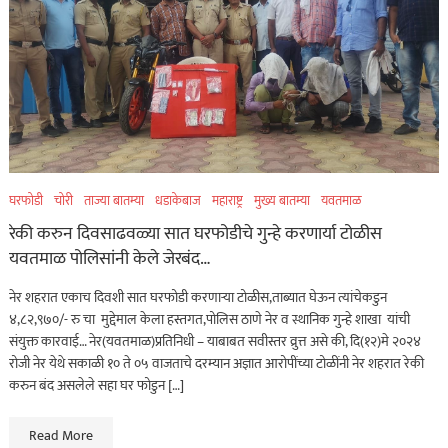
घरफोडी
चोरी
ताज्या बातम्या
धडाकेबाज
महाराष्ट्र
मुख्य बातम्या
यवतमाळ
रेकी करुन दिवसाढवळ्या सात घरफोडीचे गुन्हे करणार्या टोळीस
यवतमाळ पोलिसांनी केले जेरबंद…
नेर शहरात एकाच दिवशी सात घरफोडी करणाऱ्या टोळीस,ताब्यात घेऊन त्यांचेकडुन
४,८२,९७०/- रु चा मुद्देमाल केला हस्तगत,पोलिस ठाणे नेर व स्थानिक गुन्हे शाखा यांची
संयुक्त कारवाई… नेर(यवतमाळ)प्रतिनिधी – याबाबत सवीस्तर व्रुत्त असे की, दि(१२)मे २०२४
रोजी नेर येथे सकाळी १० ते ०५ वाजताचे दरम्यान अज्ञात आरोपींच्या टोळींनी नेर शहरात रेकी
करुन बंद असलेले सहा घर फोडुन […]
Read More