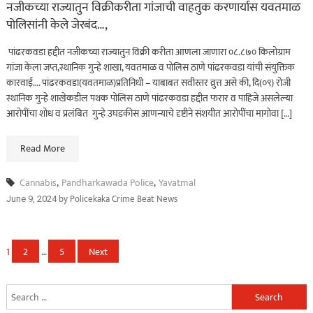
नजीकच्या राज्यातुन विक्रीकरीता गांजाची वाहतुक करणार्यास यवतमाळ
पोलिसांनी केले जेरबंद…,
पांढरकवडा हद्दीत नजीकच्या राज्यातुन विक्री करीता आणला जाणारा ०८.८७० किलोग्राम
गांजा केला जप्त,स्थानिक गुन्हे शाखा, यवतमाळ व पोलिस ठाणे पांढरकवडा यांची संयुक्तिक
कारवाई…. पांढरकवडा(यवतमाळ)प्रतिनिधी – याबाबत सवीस्तर व्रुत्त असे की, दि(०९) रोजी
स्थानिक गुन्हे शाखेकडील पथक पोलिस ठाणे पांढरकवडा हद्दीत फरार व पाहिजे असलेल्या
आरोपींचा शोध व प्रलंबित गुन्हे उघडकीस आणन्याचे दृष्टीने संशयीत आरोपींचा मागोवा […]
Read More
Cannabis
,
Pandharkawada Police
,
Yavatmal
by
Policekaka Crime Beat News
June 9, 2024
Posts
1
2
…
5
Next
navigation
Search
for: