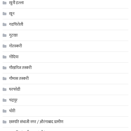
खुनी हल्ला
खून
गडचिरोली
गुटखा
गोतस्करी
गोंदिया
गौखनिज तस्करी
गौमास तस्करी
घरफोडी
चंद्रपूर
चोरी
छत्रपति संभाजी नगर / औरंगाबाद ग्रामीण