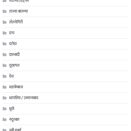
तडीपार/हद्दपार
ताज्या बातम्या
तोतयेगिरी
दंगा
दरोडा
दारुबंदी
दुखापत
देश
धडाकेबाज
धाराशिव / उस्मानाबाद
धुळे
नंदुरबार
नवी मुंबई