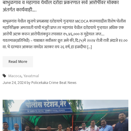
बाभुळगाव व महागाव येथील दरोडा प्रकरणात सर्व आरोपींवर मोक्का
अंतर्गत कार्यवाही….
बाभुळगांव येथील खुनाचे प्रयत्नासह दरोडयाचे गुन्हयात MCOCA कलमवाढीस विशेष पोलीस
महानिरीक्षक अमरावती यांची मंजुरी प्राप्त तर महागांव येथील दरोडयाचे गुन्हयात अधिक एक
आरोपी अटक करुन आरोपीतांकडुन तपासात १५,४६,००० रु मुद्देमाल जप्त….
यवतमाळ(प्रतिनिधी) – याबाबत सवीस्तर व्रुत्त असे की, दि.(५)मे २०२४ रोजी रात्री अंदाजे १२.००
वा. चे दरम्यान आकाश नामदेव जतकर वय २६ वर्ष, हा हळदीचा […]
Read More
Macoca
,
Yavatmal
by
Policekaka Crime Beat News
June 24, 2024