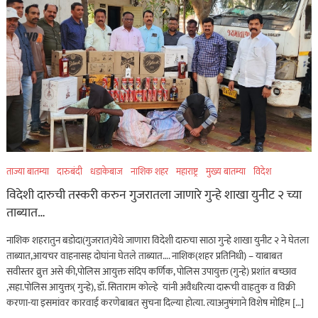
ताज्या बातम्या
दारुबंदी
धडाकेबाज
नाशिक शहर
महाराष्ट्र
मुख्य बातम्या
विदेश
विदेशी दारुची तस्करी करुन गुजरातला जाणारे गुन्हे शाखा युनीट २ च्या
ताब्यात…
नाशिक शहरातुन बडोदा(गुजरात)येथे जाणारा विदेशी दारुचा साठा गुन्हे शाखा युनीट २ ने घेतला
ताब्यात,आयचर वाहनासह दोघांना घेतले ताब्यात…. नाशिक(शहर प्रतिनिधी) – याबाबत
सवीस्तर व्रुत्त असे की,पोलिस आयुक्त संदिप कर्णिक, पोलिस उपायुक्त (गुन्हे) प्रशांत बच्छाव
,सहा.पोलिस आयुक्त( गुन्हे), डॉ. सिताराम कोल्हे यांनी अवैधरित्या दारूची वाहतुक व विक्री
करणा-या इसमांवर कारवाई करणेबाबत सुचना दिल्या होत्या. त्याअनुषंगाने विशेष मोहिम […]