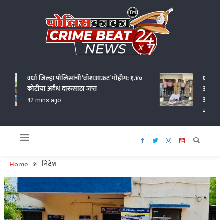
Skip
to
content
Policekaka Crime Beat News 24X7
वर्धा जिल्हा पोलिसांची ‘वॉशआऊट’ मोहीम: १.४०
धामोरी फा
कोटींचा अवैध दारूसाठा जप्त
आणि ६१ सी
आरोपींना
42 mins ago
48 mins 
Home
विदेश