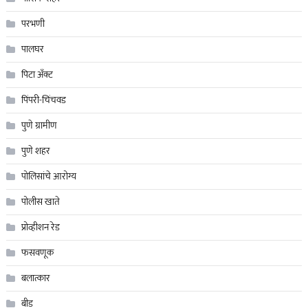
परभणी
पालघर
पिटा अँक्ट
पिंपरी-चिंचवड
पुणे ग्रामीण
पुणे शहर
पोलिसांचे आरोग्य
पोलीस खाते
प्रोव्हीशन रेड
फसवणूक
बलात्कार
बीड