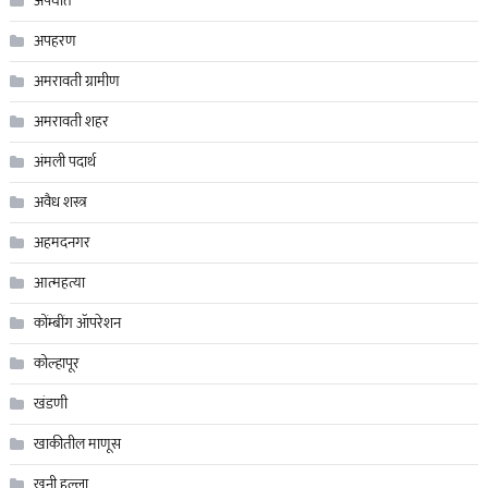
अपघात
अपहरण
अमरावती ग्रामीण
अमरावती शहर
अंमली पदार्थ
अवैध शस्त्र
अहमदनगर
आत्महत्या
कोंम्बींग ॲापरेशन
कोल्हापूर
खंडणी
खाकीतील माणूस
खुनी हल्ला