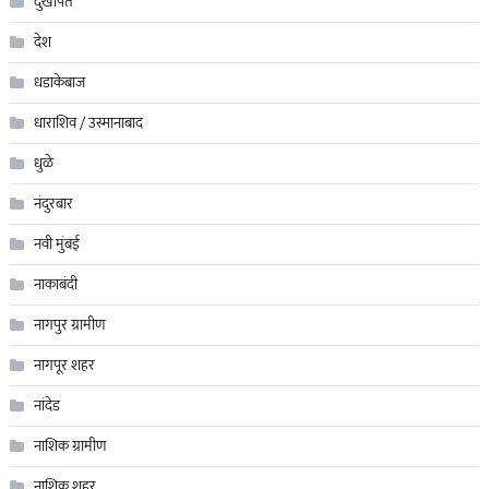
दुखापत
देश
धडाकेबाज
धाराशिव / उस्मानाबाद
धुळे
नंदुरबार
नवी मुंबई
नाकाबंदी
नागपुर ग्रामीण
नागपूर शहर
नांदेड
नाशिक ग्रामीण
नाशिक शहर