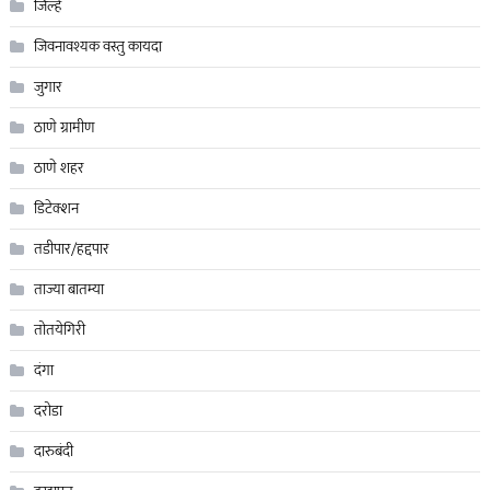
जिल्हे
जिवनावश्यक वस्तु कायदा
जुगार
ठाणे ग्रामीण
ठाणे शहर
डिटेक्शन
तडीपार/हद्दपार
ताज्या बातम्या
तोतयेगिरी
दंगा
दरोडा
दारुबंदी