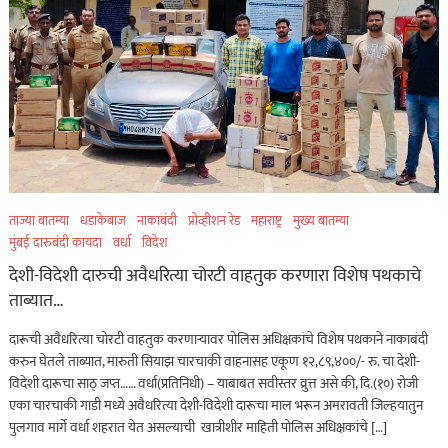
ताज्या बातम्या
धडाकेबाज
नाकाबंदी
प्रोव्हीशन रेड
महाराष्ट्र
मुख्य बातम्या
मुंबई दारुबंदी कायदा
वर्धा
विदेश
देशी-विदेशी दारुची अवैधरित्या चोरटी वाहतुक करणारा विशेष पथकाचे
ताब्यात…
दारूची अवैधरित्या चोरटी वाहतुक करणाऱ्यावर पोलिस अधिक्षकांचे विशेष पथकाने नाकाबंदी
करुन घेतले ताब्यात, मारुती सियाझ चारचाकी वाहनासह एकूण १२,८९,४००/- रु. चा देशी-
विदेशी दारूचा साठ् जप्त…… वर्धा(प्रतिनिधी) – याबाबत सवीस्तर व्रुत्त असे की, दि.(१०) रोजी
एका चारचाकी गाडी मध्ये अवैधरित्या देशी-विदेशी दारूचा माल भरून अमरावती जिल्हयातुन
पुलगाव मार्गे वर्धा शहरात येत असल्याची खात्रीशीर माहिती पोलिस अधिक्षकांचे […]