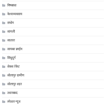
विषबाधा
वेश्याव्यवसाय
संभोग
सांगली
सातारा
सायबर क्राईम
सिंधुदुर्ग
सेक्स रॅकेट
सोलापुर ग्रामीण
सोलापूर शहर
स्थानबध्द
स्पेशल न्यूज