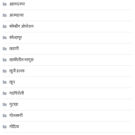
अहमदनगर
आत्महत्या
कोंम्बींग ॲापरेशन
कोल्हापूर
खंडणी
खाकीतील माणूस
खुनी हल्ला
खून
गडचिरोली
गुटखा
गोतस्करी
गोंदिया