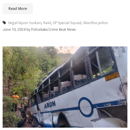
Read More
Ilegal liquor tuskari
,
Raid
,
SP Special Squad
,
Wardha police
by
Policekaka Crime Beat News
June 10, 2024