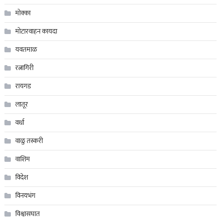
मोक्का
मोटारवाहन कायदा
यवतमाळ
रत्नागिरी
रायगड
लातूर
वर्धा
वाळु तस्करी
वाशिम
विदेश
विनयभंग
विश्वासघात