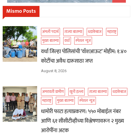
Mismo Posts
अंमली पदार्थ
ताज्या बातम्या
धडाकेबाज
महाराष्ट्र
मुख्य बातम्या
वर्धा
स्पेशल न्यूज
वर्धा जिल्हा पोलिसांची ‘वॉशआऊट’ मोहीम: १.४०
कोटींचा अवैध दारूसाठा जप्त
August 8, 2026
अमरावती ग्रामीण
खुनी हल्ला
ताज्या बातम्या
धडाकेबाज
महाराष्ट्र
मुख्य बातम्या
स्पेशल न्यूज
धामोरी फाटा हत्याप्रकरण: ५५० मोबाईल नंबर
आणि ६१ सीसीटीव्हीच्या विश्लेषणावरून २ मुख्य
आरोपींना अटक