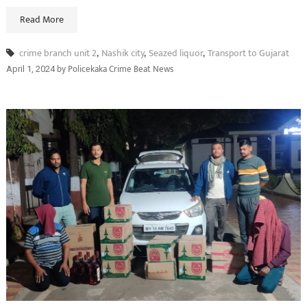
Read More
crime branch unit 2
,
Nashik city
,
Seazed liquor
,
Transport to Gujarat
by
Policekaka Crime Beat News
April 1, 2024