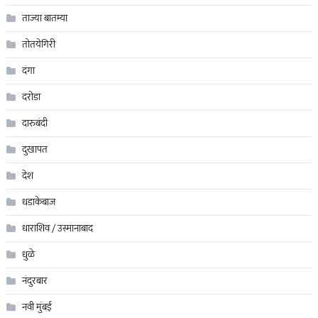
ताज्या बातम्या
तोतयेगिरी
दंगा
दरोडा
दारुबंदी
दुखापत
देश
धडाकेबाज
धाराशिव / उस्मानाबाद
धुळे
नंदुरबार
नवी मुंबई