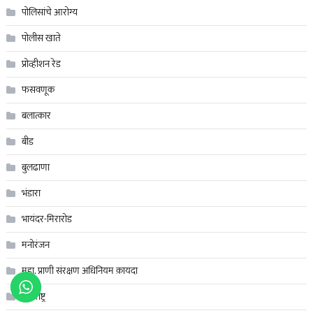
पोलिसांचे आरोग्य
पोलीस खाते
प्रोव्हीशन रेड
फसवणूक
बलात्कार
बीड
बुलढाणा
भंडारा
भायंदर-मिरारोड
मनोरंजन
महा. प्राणी संरक्षण अधिनियम क़ायदा
महाराष्ट्र