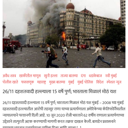
अवैध शस्त्र
खाकीतील माणूस
खुनी हल्ला
ताज्या बातम्या
दंगा
धडाकेबाज
नवी मुंबई
पोलीस खाते
फसवणूक
महाराष्ट्र
मुख्य बातम्या
मुंबई
मुंबई पोलिस
विदेश
स्पेशल न्यूज
26/11 दहशतवादी हल्ल्याला 15 वर्षे पुर्ण; भारताला मिळालं मोठं यश
26/11 दहशतवादी हल्ल्याला 15 वर्षे पुर्ण; भारताला मिळालं मोठं यश मुंबई – 2008 च्या मुंबई
दहशतवादी हल्ल्यातील आरोपी तहव्वूर राणा याच्या प्रत्यार्पणाला अमेरिकेच्या कॅलिफोर्नियातील
न्यायालयाने परवानगी दिली आहे. 10 जून 2020 रोजी भारताने 62 वर्षीय राणाला प्रत्यार्पणाच्या
उद्देशाने तात्पुरती अटक करण्याची मागणी करत तक्रार दाखल केली. बायडेन प्रशासनाने
राणाच्या भारतात प्रत्यार्पणाला पाठिंबा दिला आणि त्याला […]