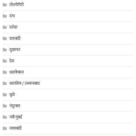
तोतयेगिरी
दंगा
दरोडा
दारुबंदी
दुखापत
देश
धडाकेबाज
धाराशिव / उस्मानाबाद
धुळे
नंदुरबार
नवी मुंबई
नाकाबंदी