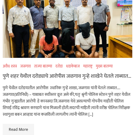
अवैध शस्त्र
जळगाव
ताज्या बातम्या
दरोडा
धडाकेबाज
महाराष्ट्र
मुख्य बातम्या
पुणे शहर येथील दरोड्याचे आरोपीस जळगाव गुन्हे शाखेने घेतले ताब्यात…
पुणे येथील दरोडयातील आरोपीस स्थानिक गुन्हे शाखा, जळगाव यांनी घेतले ताब्यात….
जळगाव(प्रतिनिधी) – याबाबत सवीस्तर व्रुत्त असे की,चतृः श्रृंगी पोलिस स्टेशन पुणे शहर येथील
गंभीर गुन्ह्यातील आरोपी हे कानळदा जि.जळगाव येथे असल्याची गोपनीय माहीती पोलिस
शिपाई रविंद्र श्रावण कापडणे यांना मिळाली होती.सदरची माहिती त्यांनी वरीष्ठ पोलिस निरीक्षक
स्थागुशा बबन आव्हाड यांना कळविली लागलीच त्यांनी पोलिस […]
Read More