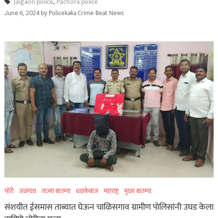
Jalgaon police
,
Pachora police
by
Policekaka Crime Beat News
June 6, 2024
चोरी
जळगाव
ताज्या बातम्या
धडाकेबाज
महाराष्ट्र
मुख्य बातम्या
संशयीत ईसमास ताब्यात घेऊन चाळिसगाव ग्रामीण पोलिसांनी उघड केला