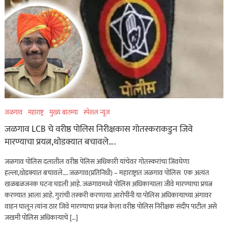
जळगाव
महाराष्ट्र
मुख्य बातम्या
स्पेशल न्यूज
जळगाव LCB चे वरीष्ठ पोलिस निरीक्षकास गोतस्कराकडुन जिवे
मारण्याचा प्रयत्न,थोडक्यात बचावले….
जळगाव पोलिस दलातील वरीष्ठ पेलिस अधिकारी यांचेवर गोतस्करांचा जिवघेणा
हल्ला,थोडक्यात बचावले…. जळगाव(प्रतिनिधी) – महाराष्ट्रात जळगाव पोलिस एक अत्यंत
खळबळजनक घटना घडली आहे. जळगावमध्ये पोलिस अधिकाऱ्याला जीवे मारण्याचा प्रयत्न
करण्यात आला आहे. गुरांची तस्करी करणाऱ्या आरोपींनी या पोलिस अधिकाऱ्याच्या अंगावर
वाहन घालून त्यांना ठार जिवे मारण्याचा प्रयत्न केला वरीष्ठ पोलिस निरीक्षक संदीप पाटील असे
जखमी पोलिस अधिकाऱ्याचे […]