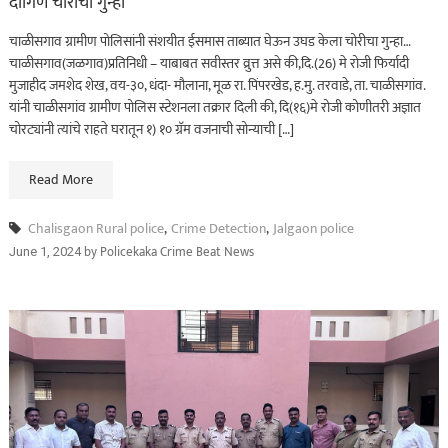
दागिणे चोरीचा गुन्हा
चाळीसगाव ग्रामीण पोलिसांनी संशयीत ईसमास ताब्यात घेऊन उघड केला चोरीचा गुन्हा…
चाळीसगाव(जळगाव)प्रतिनिधी – याबाबत सवीस्तर व्रुत्त असे की,दि.(26) मे रोजी फिर्यादी
मुजाहीद जमशेद शेख, वय-३०, धंदा- मौलाना, मूळ रा. पिंपरखेड, ह.मु. तरवाडे, ता. चाळीसगांव.
यांनी चाळीसगांव ग्रामीण पोलिस स्टेशनला तक्रार दिली की, दि(१६)मे रोजी कोणीतरी अज्ञात
चोरट्यांनी त्यांचे राहते घरातून १) १० ग्रॅम वजनाची सोन्याची […]
Read More
Chalisgaon Rural police
,
Crime Detection
,
Jalgaon police
by
Policekaka Crime Beat News
June 1, 2024