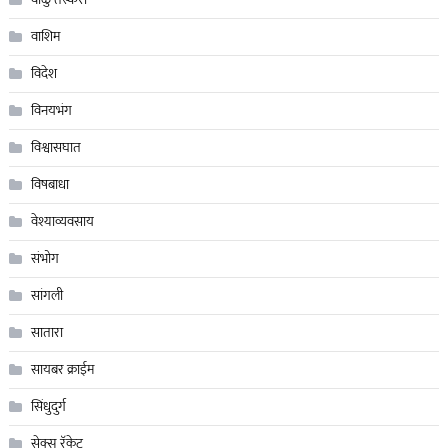
वाशिम
विदेश
विनयभंग
विश्वासघात
विषबाधा
वेश्याव्यवसाय
संभोग
सांगली
सातारा
सायबर क्राईम
सिंधुदुर्ग
सेक्स रॅकेट