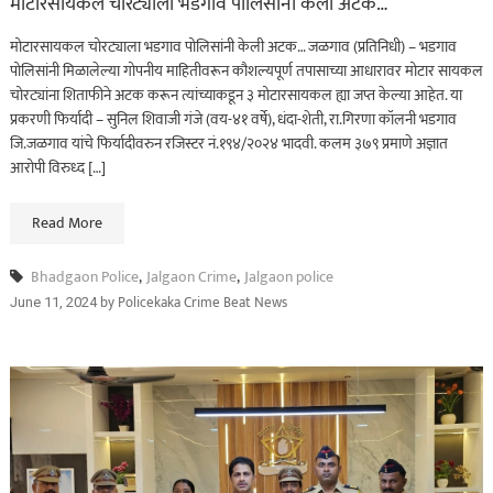
मोटारसायकल चोरट्याला भडगाव पोलिसांनी केली अटक…
मोटारसायकल चोरट्याला भडगाव पोलिसांनी केली अटक… जळगाव (प्रतिनिधी) – भडगाव
पोलिसांनी मिळालेल्या गोपनीय माहितीवरून कौशल्यपूर्ण तपासाच्या आधारावर मोटार सायकल
चोरट्यांना शिताफीने अटक करून त्यांच्याकडून ३ मोटारसायकल ह्या जप्त केल्या आहेत. या
प्रकरणी फिर्यादी – सुनिल शिवाजी गंजे (वय-४१ वर्षे), धंदा-शेती, रा.गिरणा कॉलनी भडगाव
जि.जळगाव यांचे फिर्यादीवरुन रजिस्टर नं.१९४/२०२४ भादवी. कलम ३७९ प्रमाणे अज्ञात
आरोपी विरुध्द […]
Read More
Bhadgaon Police
,
Jalgaon Crime
,
Jalgaon police
by
Policekaka Crime Beat News
June 11, 2024