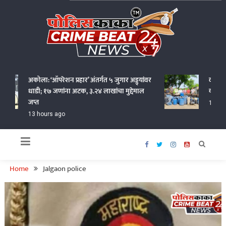
Skip
to
content
Policekaka Crime Beat News 24X7
अकोला: ‘ऑपरेशन प्रहार’ अंतर्गत ५ जुगार अड्ड्यांवर
वर्धा जिल्
धाडी; १७ जणांना अटक, ३.२४ लाखांचा मुद्देमाल
कोटींचा अव
जप्त
15 hours 
13 hours ago
Home
Jalgaon police