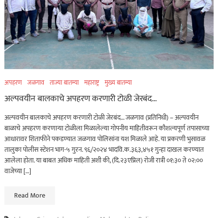
अपहरण
जळगाव
ताज्या बातम्या
महाराष्ट्र
मुख्य बातम्या
अल्पवयीन बालकाचे अपहरण करणारी टोळी जेरबंद…
अल्पवयीन बालकाचे अपहरण करणारी टोळी जेरबंद… जळगाव (प्रतिनिधी) – अल्पवयीन
बाळाचे अपहरण करणाऱ्या टोळीला मिळालेल्या गोपनीय माहितीवरून कौशल्यपूर्ण तपासाच्या
आधारावर शिताफीने पकडण्यात जळगाव पोलिसांना यश मिळाले आहे. या प्रकरणी भुसावळ
तालुका पोलीस स्टेशन भाग-५ गुरन. ९६/२०२४ भादवि.क.३६३,४५१ गुन्हा दाखल करण्यात
आलेला होता. या बाबत अधिक माहिती अशी की, (दि.२३एप्रिल) रोजी रात्री ०१:३० ते ०२:००
वाजेच्या […]
Read More