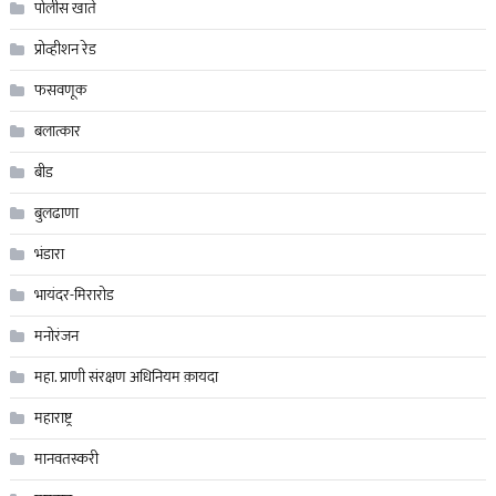
पोलीस खाते
प्रोव्हीशन रेड
फसवणूक
बलात्कार
बीड
बुलढाणा
भंडारा
भायंदर-मिरारोड
मनोरंजन
महा. प्राणी संरक्षण अधिनियम क़ायदा
महाराष्ट्र
मानवतस्करी