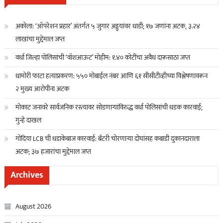
अकोला: ‘ऑपरेशन प्रहार’ अंतर्गत ५ जुगार अड्ड्यांवर धाडी; १७ जणांना अटक, ३.२४
लाखांचा मुद्देमाल जप्त
वर्धा जिल्हा पोलिसांची ‘वॉशआऊट’ मोहीम: १.४० कोटींचा अवैध दारूसाठा जप्त
धामोरी फाटा हत्याप्रकरण: ५५० मोबाईल नंबर आणि ६१ सीसीटीव्हीच्या विश्लेषणावरून
२ मुख्य आरोपींना अटक
मोकाट जनावरे सार्वजनिक रस्त्यावर सोडणाऱ्यांविरुद्ध वर्धा पोलिसांची धडक कारवाई;
गुन्हे दाखल
गोंदिया LCB ची धडाकेबाज कारवाई: बॅटरी चोरणाऱ्या दोघांसह कबाडी दुकानदाराला
अटक; ३७ हजारांचा मुद्देमाल जप्त
Archives
August 2026