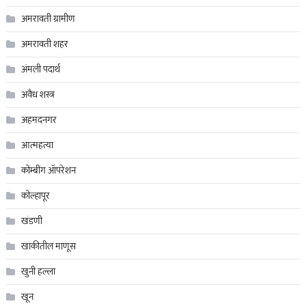
अमरावती ग्रामीण
अमरावती शहर
अंमली पदार्थ
अवैध शस्त्र
अहमदनगर
आत्महत्या
कोंम्बींग ॲापरेशन
कोल्हापूर
खंडणी
खाकीतील माणूस
खुनी हल्ला
खून