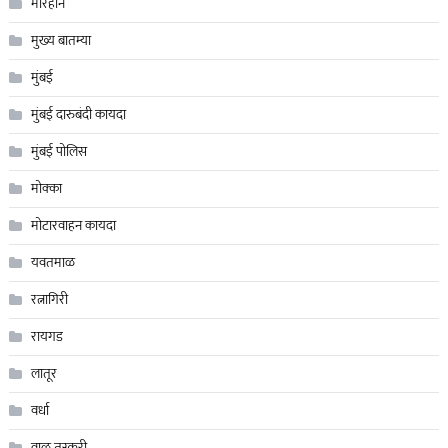
मारहान
मुख्य बातम्या
मुंबई
मुंबई दारुबंदी कायदा
मुंबई पोलिस
मोक्का
मोटारवाहन कायदा
यवतमाळ
रत्नागिरी
रायगड
लातूर
वर्धा
वाळु तस्करी