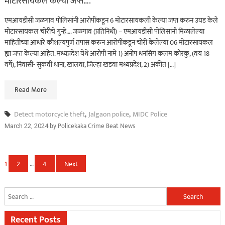
मोटारसायकल केल्या जप्त….
एमआयडीसी जळगाव पोलिसांनी आरोपींकडून 6 मोटारसायकली केल्या जप्त करुन उघड केले
मोटारसायकल चोरीचे गुन्हे…. जळगाव (प्रतिनिधी) – एमआयडीसी पोलिसांनी मिळालेल्या
माहितीच्या आधारे कौशल्यपुर्ण तपास करून आरोपींकडून चोरी केलेल्या 06 मोटारसायकल
ह्या जप्त केल्या आहेत. मध्यप्रदेश येथे आरोपी नामे 1) अनोप धनसिंग कलम कोरकु, (वय 18
वर्षे), निवासी- सुकवी थाना, खालवा, जिल्हा खंडवा मध्यप्रदेश, 2) अंकीत […]
Read More
Detect motorcycle theft
,
Jalgaon police
,
MIDC Police
by
Policekaka Crime Beat News
March 22, 2024
Posts
1
2
…
4
Next
navigation
Search
for:
Recent Posts