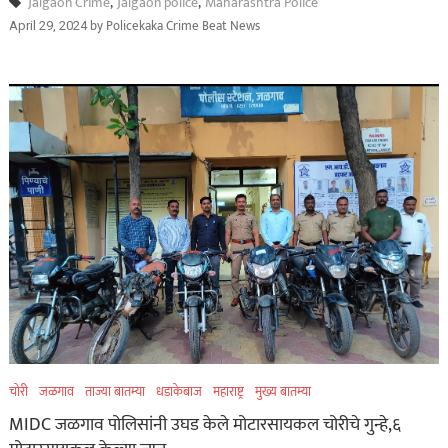
Jalgaon Crime
,
Jalgaon police
,
Maharashtra Police
by
Policekaka Crime Beat News
April 29, 2024
चोरी
जळगाव
ताज्या बातम्या
धडाकेबाज
महाराष्ट्र
मुख्य बातम्या
MIDC जळगाव पोलिसांनी उघड केले मोटारसायकल चोरीचे गुन्हे,६