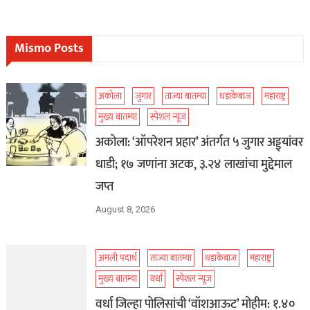
Mismo Posts
अकोला
जुगार
ताज्या बातम्या
धडाकेबाज
महाराष्ट्र
मुख्य बातम्या
स्पेशल न्यूज
अकोला: ‘ऑपरेशन प्रहार’ अंतर्गत ५ जुगार अड्ड्यांवर
धाडी; १७ जणांना अटक, ३.२४ लाखांचा मुद्देमाल
जप्त
August 8, 2026
अंमली पदार्थ
ताज्या बातम्या
धडाकेबाज
महाराष्ट्र
मुख्य बातम्या
वर्धा
स्पेशल न्यूज
वर्धा जिल्हा पोलिसांची ‘वॉशआऊट’ मोहीम: १.४०