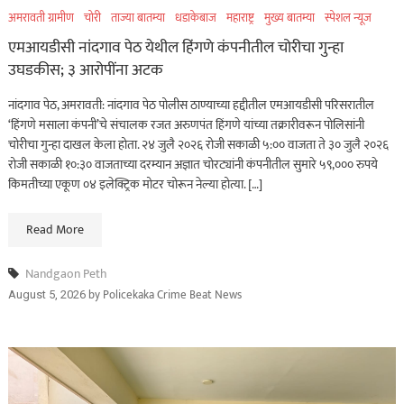
अमरावती ग्रामीण
चोरी
ताज्या बातम्या
धडाकेबाज
महाराष्ट्र
मुख्य बातम्या
स्पेशल न्यूज
एमआयडीसी नांदगाव पेठ येथील हिंगणे कंपनीतील चोरीचा गुन्हा
उघडकीस; ३ आरोपींना अटक
नांदगाव पेठ, अमरावती: नांदगाव पेठ पोलीस ठाण्याच्या हद्दीतील एमआयडीसी परिसरातील
‘हिंगणे मसाला कंपनी’चे संचालक रजत अरुणपंत हिंगणे यांच्या तक्रारीवरून पोलिसांनी
चोरीचा गुन्हा दाखल केला होता. २४ जुलै २०२६ रोजी सकाळी ५:०० वाजता ते ३० जुलै २०२६
रोजी सकाळी १०:३० वाजताच्या दरम्यान अज्ञात चोरट्यांनी कंपनीतील सुमारे ५९,००० रुपये
किमतीच्या एकूण ०४ इलेक्ट्रिक मोटर चोरून नेल्या होत्या. […]
Read More
Nandgaon Peth
by
Policekaka Crime Beat News
August 5, 2026