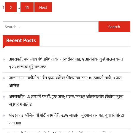
Posts
1
2
…
15
Next
navigation
Search
for:
Recent Posts
अमरावती: करजगाव येथे अवैध गोवंश तस्करीवर धाड, ५ आरोपींवर गुन्हे दाखल करत
९.२५ लाखांचा मुद्देमाल जप्त
जालना एमआयडीसीत अवैध दारू विक्रीवर पोलिसांचा छापा: ७ ठिकाणी धाडी, ७ जण
अटकेत
अमरावतीत ५३ लाखांचे एम.डी. ड्रग्ज जप्त; राजस्थानमधून आंतरराज्यीय टोळीचा मुख्य
सूत्रधार गजाआड
पांढरकवडा पोलिसांची मोठी कामगिरी: २.३५ लाखांचा मुद्देमाल हस्तगत, दुचाकी चोरटा
गजाआड