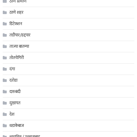
ठाणे ग्रामीण
ठाणे शहर
डिटेक्शन
तडीपार/हद्दपार
ताज्या बातम्या
तोतयेगिरी
दंगा
दरोडा
दारुबंदी
दुखापत
देश
धडाकेबाज
धाराशिव / उस्मानाबाद