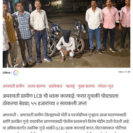
अमरावती ग्रामीण
ताज्या बातम्या
धडाकेबाज
महाराष्ट्र
मुख्य बातम्या
स्पेशल न्यूज
अमरावती ग्रामीण LCB ची धडक कारवाई: फरार दुचाकी चोरट्याला
ठोकल्या बेड्या; ५५ हजारांच्या २ सायकली जप्त!
अमरावती :- अमरावती ग्रामीण जिल्ह्यामध्ये चोरी व घरफोडीच्या गुन्ह्यांना आळा घालण्यासाठी
आणि प्रलंबित गुन्हे उघडकीस आणण्यासाठी पोलीस प्रशासनाने विशेष मोहीम हाती घेतली आहे.
या अभियानांतर्गत स्थानिक गुन्हे शाखेने (LCB) धडक कारवाई करत, मोटरसायकल चोरीच्या