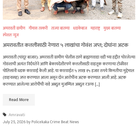
अमरावती ग्रामीण
गौमास तस्करी
ताज्या बातम्या
धडाकेबाज
महाराष्ट्र
मुख्य बातम्या
स्पेशल न्यूज
अमरावतीत कत्तलीसाठी नेणारा ५ लाखांचा गोवंश जप्त; दोघांना अटक
अमरावती (चांदूर बाजार): अमरावती ग्रामीण पोलीस ठाणे ब्राह्मणवाडा थडी च्या हद्दीत चोरलेल्या
गोवंशाची अत्यंत निर्दयतेने आणि बेकायदेशीरपणे कत्तलीसाठी वाहतूक करणाऱ्या टोळीवर
पोलिसांनी धडक कारवाई केली आहे. या कारवाईत ५ लाख १५ हजार रुपये किमतीचा मुद्देमाल
(वाहनासह) जप्त करण्यात आला असून दोन आरोपींना अटक करण्यात आली आहे. अटक
करण्यात आलेल्या आरोपींची नावे अब्दुल मुजम्मिल अब्दुल रऊफ […]
Read More
Amravati
by
Policekaka Crime Beat News
July 25, 2026