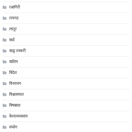
रत्नागिरी
रायगड
लातूर
वर्धा
वाळु तस्करी
वाशिम
विदेश
विनयभंग
विश्वासघात
विषबाधा
वेश्याव्यवसाय
संभोग