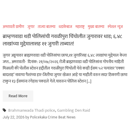
अमरावती ग्रामीण
जुगार
ताज्या बातम्या
धडाकेबाज
महाराष्ट्र
मुख्य बातम्या
स्पेशल न्यूज
ब्राम्हणवाडा थडी पोलिसांची गवळीपुरा चिंचोलीत जुगारावर धाड; ६.४८
लाखांच्या मुद्देमालासह ११ जुगारी ताब्यात!
जुगार अड्डयावर ब्राह्मणवाडा थडी पोलिसांचा छापा,११ जुगारिंसह ६.४८ लाखांचा मुद्देमाल केला
जप्त… अमरावती- दिनांक: २१/०७/२०२६ रोजी ब्राह्मणवाडा थडी पोलिसांना गोपनीय माहिती
मिळाली की पोलीस स्टेशन हद्दीतील गवळीपुरा चिंचोली येथे काही ईसम ५२ पत्त्यांवर ‘एक्का
बादशाह’ नावाचा पैशांच्या हार-जितीचा जुगार खेळत आहे या माहीती वरुन सदर ठिकाणी छापा
टाकुन १३ ईसमांना रंगेहाथ पकडले गेले.यावरुन पोलिस स्टेशन […]
Read More
Brahmanwada Thadi police
,
Gambling Den Raid
by
Policekaka Crime Beat News
July 22, 2026