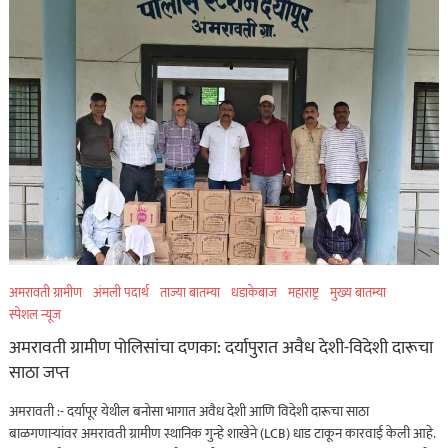
अमरावती ग्रामीण
अंमली पदार्थ
ताज्या बातम्या
धडाकेबाज
महाराष्ट्र
मुख्य बातम्या
स्पेशल न्यूज
अमरावती ग्रामीण पोलिसांचा दणका: दर्यापुरात अवैध देशी-विदेशी दारूचा
साठा जप्त
अमरावती :- दर्यापूर येथील बनोसा भागात अवैध देशी आणि विदेशी दारूचा साठा
बाळगणाऱ्यांवर अमरावती ग्रामीण स्थानिक गुन्हे शाखेने (LCB) धाड टाकून कारवाई केली आहे.