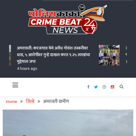
Skip
to
content
Policekaka Crime Beat News 24X7
अमरावती: करजगाव येथे अवैध गोवंश तस्करीवर
जालना एम
धाड, ५ आरोपींवर गुन्हे दाखल करत ९.२५ लाखांचा
पोलिसांचा
मुद्देमाल जप्त
16 hours
4 hours ago
Home
जिल्हे
अमरावती ग्रामीण