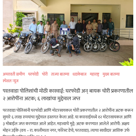
अमरावती ग्रामीण
घरफोडी
चोरी
ताज्या बातम्या
धडाकेबाज
महाराष्ट्र
मुख्य बातम्या
स्पेशल न्यूज
परतवाडा पोलिसांची मोठी कारवाई: घरफोडी अन् बायक चोरी प्रकरणातील
२ आरोपींना अटक; ६ लाखांचा मुद्देमाल जप्त
परतवाडा पोलिसांनी घरफोडी आणि मोटरसायकल चोरी प्रकरणातील २ आरोपींना अटक करून
सुमारे ६ लाख रुपयांचा मुद्देमाल हस्तगत केला आहे. या कारवाईमध्ये १२ मोटरसायकल आणि
३ मोबाईल जप्त करण्यात आले आहेत. महत्त्वाचे मुद्दे: अटक करण्यात आलेले आरोपी: अक्षय
मोहन उईके (वय – रा. कालीमाता नगर, फॉरेस्ट डेपो, परतवाडा). त्याचा साथीदार आशिक उर्फ