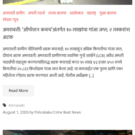
अमरावती ग्रामीण
अंमली पदार्थ
ताज्या बातम्या
धडाकेबाज
महाराष्ट्र
मुख्य बातम्या
स्पेशल न्यूज
अमरावती: ‘ऑपरेशन कवच’अंतर्गत १० लाखांचा गांजा जप्त; २ तस्करांना
अटक
अमरावती ग्रामीण पोलिसांची धडक कारवाई: १० लाखांहून अधिक किमतीचा गांजा जप्त;
दोघांना अटक अमरावती: अमरावती ग्रामीणच्या स्थानिक गुन्हे शाखेने (LCB) अवैध अंमली
पदार्थांची वाहतूक करणाऱ्यांविरुद्ध धडक कारवाई करत १० लाख ४३ हजार ४५० रुपये
किमतीचा २०.८६९ किलोग्राम गांजा जप्त केला आहे. या कारवाईत एक पुरुष आणि एका
महिलेला रंगेहाथ अटक करण्यात आली आहे. पोलीस अधीक्षक […]
Read More
Amravati
by
Policekaka Crime Beat News
August 1, 2026