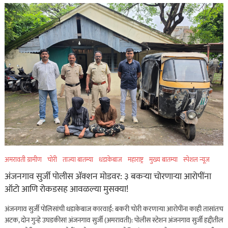
अमरावती ग्रामीण
चोरी
ताज्या बातम्या
धडाकेबाज
महाराष्ट्र
मुख्य बातम्या
स्पेशल न्यूज
अंजनगाव सुर्जी पोलीस ॲक्शन मोडवर: ३ बकऱ्या चोरणाऱ्या आरोपींना
ऑटो आणि रोकडसह आवळल्या मुसक्या!
अंजनगाव सुर्जी पोलिसांची धडाकेबाज कारवाई: बकरी चोरी करणाऱ्या आरोपींना काही तासांतच
अटक, दोन गुन्हे उघडकीस! अंजनगाव सुर्जी (अमरावती): पोलीस स्टेशन अंजनगाव सुर्जी हद्दीतील