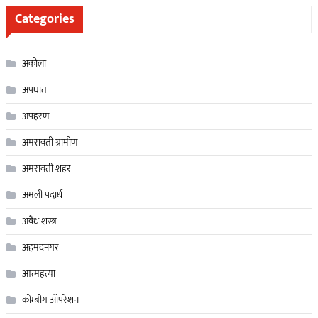
Categories
अकोला
अपघात
अपहरण
अमरावती ग्रामीण
अमरावती शहर
अंमली पदार्थ
अवैध शस्त्र
अहमदनगर
आत्महत्या
कोंम्बींग ॲापरेशन