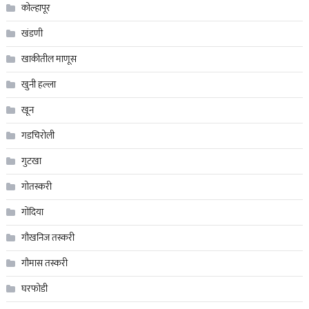
कोल्हापूर
खंडणी
खाकीतील माणूस
खुनी हल्ला
खून
गडचिरोली
गुटखा
गोतस्करी
गोंदिया
गौखनिज तस्करी
गौमास तस्करी
घरफोडी