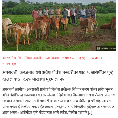
अमरावती ग्रामीण
गौमास तस्करी
ताज्या बातम्या
धडाकेबाज
महाराष्ट्र
मुख्य बातम्या
स्पेशल न्यूज
अमरावती: करजगाव येथे अवैध गोवंश तस्करीवर धाड, ५ आरोपींवर गुन्हे
दाखल करत ९.२५ लाखांचा मुद्देमाल जप्त
अमरावती (ग्रामीण): अमरावती ग्रामीणचे पोलीस अधीक्षक निकेतन कदम यांच्या आदेशानुसार
अवैध धंद्यांविरुद्ध राबवण्यात येत असलेल्या मोहिमेअंतर्गत शिरजगाव कसबा पोलीस ठाण्याच्या
पथकाने ४ ऑगस्ट २०२६ रोजी सकाळी ७:३० वाजता करजगाव येथील कुरेशी मोहल्ला येथे
धडक कारवाई केली. या कारवाईत तब्बल ९,२५,१५० रुपये किमतीचा मुद्देमाल जप्त करण्यात
आला असून ५ आरोपींवर गुन्हे नोंदवण्यात आले आहेत. पोलीस पथकाने […]