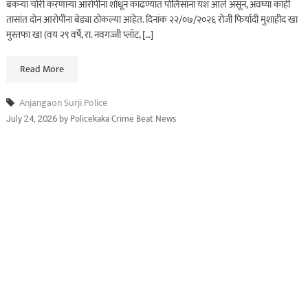
बकऱ्या चोरी करणाऱ्या आरोपींना शोधून काढण्यात पोलिसांना यश आले असून, अवघ्या काही
तासांत दोन आरोपींना बेड्या ठोकल्या आहेत. दिनांक २२/०७/२०२६ रोजी फिर्यादी मुशाहीद खा
मुस्तफा खा (वय २९ वर्षे, रा. नवगज्जी प्लॉट, […]
Read More
Anjangaon Surji Police
by
Policekaka Crime Beat News
July 24, 2026