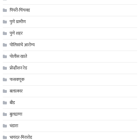
पिंपरी-चिंचवड
पुणे ग्रामीण
पुणे शहर
पोलिसांचे आरोग्य
पोलीस खाते
प्रोव्हीशन रेड
फसवणूक
बलात्कार
बीड
बुलढाणा
भंडारा
भायंदर-मिरारोड