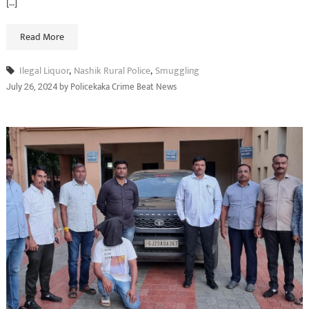
[…]
Read More
Ilegal Liquor
,
Nashik Rural Police
,
Smuggling
by
Policekaka Crime Beat News
July 26, 2024