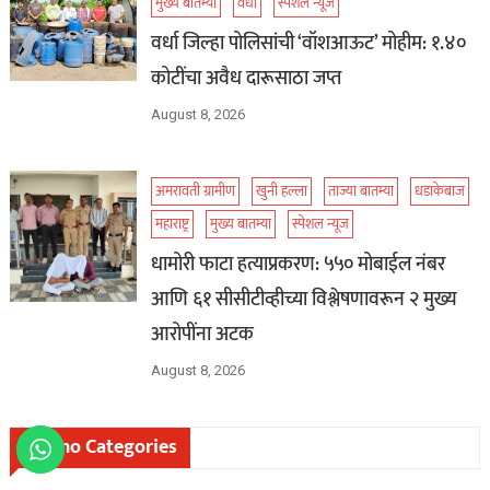
मुख्य बातम्या
वर्धा
स्पेशल न्यूज
वर्धा जिल्हा पोलिसांची ‘वॉशआऊट’ मोहीम: १.४०
कोटींचा अवैध दारूसाठा जप्त
August 8, 2026
अमरावती ग्रामीण
खुनी हल्ला
ताज्या बातम्या
धडाकेबाज
महाराष्ट्र
मुख्य बातम्या
स्पेशल न्यूज
धामोरी फाटा हत्याप्रकरण: ५५० मोबाईल नंबर
आणि ६१ सीसीटीव्हीच्या विश्लेषणावरून २ मुख्य
आरोपींना अटक
August 8, 2026
Mismo Categories