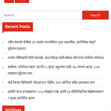
navigation
Search
for:
Recent Posts
नवीन कामठी पोलीस: १२ तासांत घरफोडीचा गुन्हा उघडकीस, आरोपीसह संपूर्ण
मुद्देमाल हस्तगत
मानोरा पोलिसांची मोठी कारवाई: आंतरजिल्हा शेळी-बोकड चोरणाऱ्या टोळीचा पर्दाफाश
अकोला: ‘ऑपरेशन प्रहार’ अंतर्गत ५ जुगार अड्ड्यांवर धाडी; १७ जणांना अटक, ३.२४
लाखांचा मुद्देमाल जप्त
वर्धा जिल्हा पोलिसांची ‘वॉशआऊट’ मोहीम: १.४० कोटींचा अवैध दारूसाठा जप्त
धामोरी फाटा हत्याप्रकरण: ५५० मोबाईल नंबर आणि ६१ सीसीटीव्हीच्या विश्लेषणावरून
२ मुख्य आरोपींना अटक
Archives