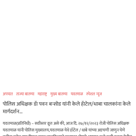
अपघात
ताज्या बातम्या
महाराष्ट्र
मुख्य बातम्या
यवतमाळ
स्पेशल न्यूज
पोलिस अधिक्षक डॅा पवन बन्सोड यांनी केले हॅाटेल/धाबा चालकांना केले
मार्गदर्शन…
यवतमाळ(प्रतिनिधी) – सवीस्तर व्रुत्त असे की, आज दि. २७/१२/२०२३ रोजी पोलिस अधिक्षक
यवतमाळ यांनी पोलिस मुख्यालय,यवतमाळ येथे हॉटेल / धाबे यांच्या अडचणी जाणुन घेणे