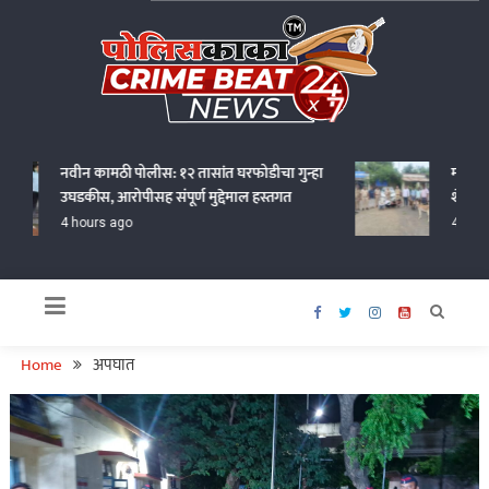
Skip
to
content
Policekaka Crime Beat News 24X7
नवीन कामठी पोलीस: १२ तासांत घरफोडीचा गुन्हा
मानोरा पो
उघडकीस, आरोपीसह संपूर्ण मुद्देमाल हस्तगत
शेळी-बोकड
4 hours ago
4 hours 
Home
अपघात