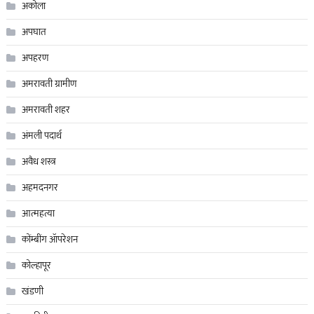
अकोला
अपघात
अपहरण
अमरावती ग्रामीण
अमरावती शहर
अंमली पदार्थ
अवैध शस्त्र
अहमदनगर
आत्महत्या
कोंम्बींग ॲापरेशन
कोल्हापूर
खंडणी