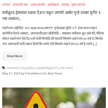
अपघात
अमरावती शहर
ताज्या बातम्या
धडाकेबाज
महाराष्ट्र
मुख्य बातम्या
वयोव्रुध्द ईसमास धडक देऊन पळुन जाणारे अखेर गुन्हे शाखा युनीट १
च्या ताब्यात…
गाडगेनगर हद्दीतील HIT AND RUN प्रकरण गुन्हेशाखा युनिट १ ने उघड करुन वाहन
आरोपींना घेतले ताब्यात… अमरावती(शहर प्रतिनिधी) – याबाबत सवीस्तर व्रुत असे की, पोलिस
स्टेशन गाडगेनगर येथे दि.(५)मे रोजी फिर्यादी सौ मालती भिमसेन वाहने वय ६० वर्ष रा. किशोर
नगर अमरावती यानी तक्रार दिली कि त्याचे पती भिमसेन वाहने वय ६५ वर्ष हे त्याचे […]
Read More
Amravati City police
,
GadgeNagar PS
,
Hit n Run
by
Policekaka Crime Beat News
May 31, 2024