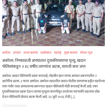
अकोला
अपघात
ताज्या बातम्या
धडाकेबाज
महाराष्ट्र
मुख्य बातम्या
स्पेशल न्यूज
अकोला: निष्काळजी अपघातात दुचाकीस्वाराचा मृत्यू; खदान
पोलिसांकडून २ १८ वर्षीय तरुणांना अटक, मारुती कार जप्त
अकोला: खदान पोलिसांची धडक कारवाई; मोहसीन खान यांच्या अपघात प्रकरणातील २
आरोपींना अटक, २ फरार अकोला: अकोला शहरातील खदान पोलीस ठाण्याच्या हद्दीत घडलेल्या
एका गंभीर रस्ता अपघाताच्या प्रकरणात खदान पोलिसांनी मोठी कारवाई केली आहे. एका
दुचाकीस्वाराला धडक देऊन त्याच्या मृत्यूला कारणीभूत ठरलेल्या चारचाकी वाहनाचा शोध
घेऊन पोलिसांनी दोघांना अटक केली आहे. २३ जुलै २०२६ रोजी […]