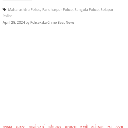
Maharashtra Police
,
Pandharpur Police
,
Sangola Police
,
Solapur
Police
by
Policekaka Crime Beat News
April 28, 2024
अपघात
अपहरण
अंमली पदार्थ
अवैध शस्त्र
आत्महत्या
खंडणी
खुनी हल्ला
खून
गुटखा