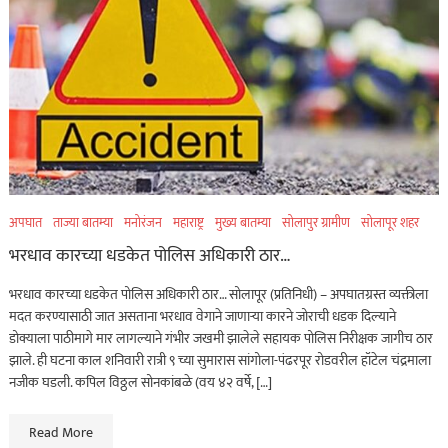
अपघात
ताज्या बातम्या
मनोरंजन
महाराष्ट्र
मुख्य बातम्या
सोलापुर ग्रामीण
सोलापूर शहर
भरधाव कारच्या धडकेत पोलिस अधिकारी ठार…
भरधाव कारच्या धडकेत पोलिस अधिकारी ठार… सोलापूर (प्रतिनिधी) – अपघातग्रस्त व्यक्तीला
मदत करण्यासाठी जात असताना भरधाव वेगाने जाणाऱ्या कारने जोराची धडक दिल्याने
डोक्याला पाठीमागे मार लागल्याने गंभीर जखमी झालेले सहायक पोलिस निरीक्षक जागीच ठार
झाले. ही घटना काल शनिवारी रात्री ९ च्या सुमारास सांगोला-पंढरपूर रोडवरील हॉटेल चंद्रमाला
नजीक घडली. कपिल विठ्ठल सोनकांबळे (वय ४२ वर्षे, […]
Read More