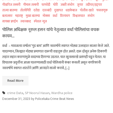
गौखनिज तस्करी
गौमास तस्करी
घरफोडी
चोरी
जबरी संभोग
जुगार
तडीपार/हद्दपार
ताज्या बातम्या
तोतयेगिरी
दरोडा
दारुबंदी
दुखापत
धडाकेबाज
पोलीस खाते
फसवणूक
बलात्कार
महाराष्ट्र
मुख्य बातम्या
मोक्का
वर्धा
विनयभंग
विश्वासघात
संभोग
सायबर क्राईम
स्थानबध्द
स्पेशल न्यूज
पोलिस अधिक्षक नूरुल हसन यांचे नेतृत्वात वर्धा पोलिसांचा वचक
कायम…
वर्धा – मावळत्या वर्षाला ‘गुड बाय’ आणि नववर्षाचे स्वागत मोठ्या उत्साहात साजरा केले जाते.
यादरम्यान, जिल्ह्यात मोठ्या प्रमाणात दारूची वाहतूक होत असते. दारू ढोसून अनेक ठिकाणी
लहान सहान कारणांमुळे वादाच्या ठिणग्या उडतात. यात खुनासारखे प्रसंगही घडून येतात. या
विघातक प्रवृत्तींना आळा घालण्यासाठी वर्धा पोलिसांनी कंबर कसली असून नागरिकांनी
नववर्षाचे स्वागत शांततेने आणि आनंदाने साजरे करावे, […]
Read More
crime Data
,
SP Noorul Hasan
,
Wardha police
by
Policekaka Crime Beat News
December 31, 2023