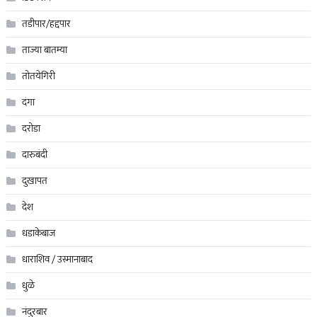
तडीपार/हद्दपार
ताज्या बातम्या
तोतयेगिरी
दंगा
दरोडा
दारुबंदी
दुखापत
देश
धडाकेबाज
धाराशिव / उस्मानाबाद
धुळे
नंदुरबार