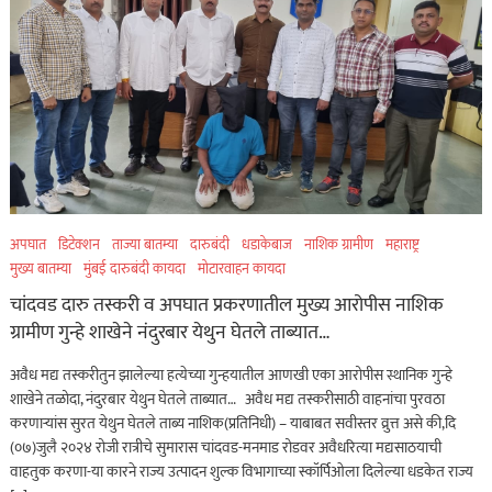
अपघात
डिटेक्शन
ताज्या बातम्या
दारुबंदी
धडाकेबाज
नाशिक ग्रामीण
महाराष्ट्र
मुख्य बातम्या
मुंबई दारुबंदी कायदा
मोटारवाहन कायदा
चांदवड दारु तस्करी व अपघात प्रकरणातील मुख्य आरोपीस नाशिक
ग्रामीण गुन्हे शाखेने नंदुरबार येथुन घेतले ताब्यात…
अवैध मद्य तस्करीतुन झालेल्या हत्येच्या गुन्हयातील आणखी एका आरोपीस स्थानिक गुन्हे
शाखेने तळोदा, नंदुरबार येथुन घेतले ताब्यात… अवैध मद्य तस्करीसाठी वाहनांचा पुरवठा
करणाऱ्यांस सुरत येथुन घेतले ताब्य नाशिक(प्रतिनिधी) – याबाबत सवीस्तर व्रुत्त असे की,दि
(०७)जुलै २०२४ रोजी रात्रीचे सुमारास चांदवड-मनमाड रोडवर अवैधरित्या मद्यसाठयाची
वाहतुक करणा-या कारने राज्य उत्पादन शुल्क विभागाच्या स्कॉर्पिओला दिलेल्या धडकेत राज्य