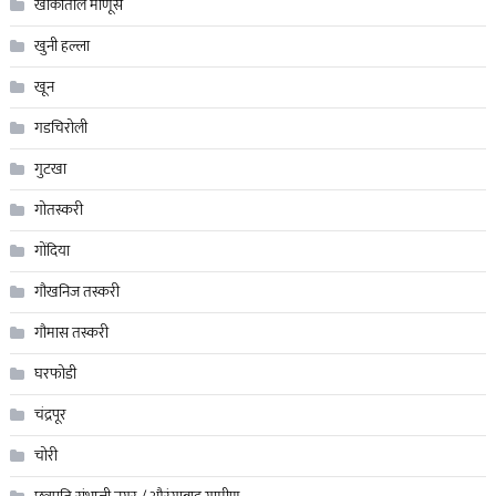
खाकीतील माणूस
खुनी हल्ला
खून
गडचिरोली
गुटखा
गोतस्करी
गोंदिया
गौखनिज तस्करी
गौमास तस्करी
घरफोडी
चंद्रपूर
चोरी