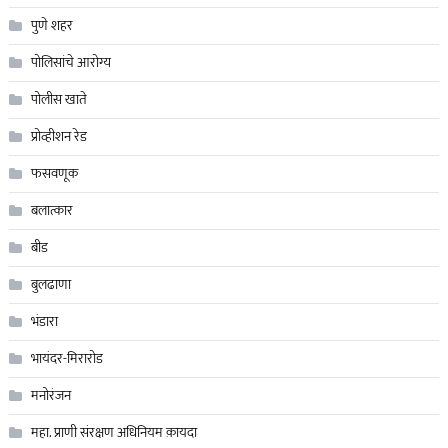
पुणे शहर
पोलिसांचे आरोग्य
पोलीस खाते
प्रोव्हीशन रेड
फसवणूक
बलात्कार
बीड
बुलढाणा
भंडारा
भायंदर-मिरारोड
मनोरंजन
महा. प्राणी संरक्षण अधिनियम क़ायदा