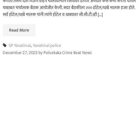
करीता तसेच दारु पिऊन वाहन चालविल्याने रस्त्यावर होणारे अपघात कसे कमी करता येतील
याबाबत चर्चात्मक बैठक आयोजीत केली. सदर बैठकीला २०० हॉटेल/धाबे मालक हजर होते.
सर्व हॉटेल/धाबे मालक यांनी त्यांचे हॉटेल व धाब्यावर सी.सी.टी.व्ही […]
Read More
SP Yavatmal
,
Yavatmal police
by
Policekaka Crime Beat News
December 27, 2023