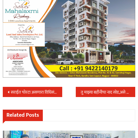
Post
सराईत चोरटा असणारा विधिसंघर्षीत बालक भारती विद्यापीठ पोलिसांच्या ताब्यात,चोरी केलेले ८ मोटारसायकल व २४ मोबाईल केले हस्तगत….
तु माझ्या बहीनीचा नाद सोड,असे म्हनत मित्रानेच काढला मित्राचा काटा….
navigation
Related Posts