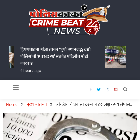
Skip
to
content
Policekaka Crime Beat News 24X7
हिंगणघाटचा गांजा तस्कर ‘भुर्या’ स्थानबद्ध; वर्धा
पिंपळखुट
पोलिसांची ‘PITNDPS’ अंतर्गत पहिलीच मोठी
पोलिसां
कारवाई
8 hours
6 hours ago
Home
मुख्य बातम्या
आंगडीयाचे प्रवासा दरम्यान ८० लक्ष रुपये लंपास…