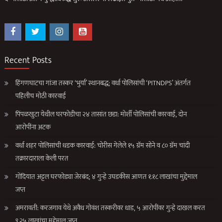
Recent Posts
हिंगणघाटचा गांजा तस्कर ‘भुर्या’ स्थानबद्ध; वर्धा पोलिसांची ‘PITNDPS’ अंतर्गत
पहिलीच मोठी कारवाई
पिंपळखुटा येथील घरफोडीचा २४ तासांत छडा: मोर्शी पोलिसांची कारवाई, दोन
आरोपींना अटक
वर्धा शहर पोलिसांची धडक कारवाई: चोरीस गेलेले १५ ग्रॅम सोने व ८० ग्रॅम चांदी
तक्रारदाराला केली परत
गोंदियात अट्टल घरफोड्या जेरबंद; ४ गुन्हे उघडकीस आणत १.१८ लाखांचा मुद्देमाल
जप्त
अमरावती: करजगाव येथे अवैध गोवंश तस्करीवर धाड, ५ आरोपींवर गुन्हे दाखल करत
९.२५ लाखांचा मुद्देमाल जप्त