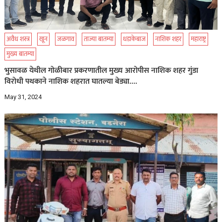
अवैध शस्त्र
खून
जळगाव
ताज्या बातम्या
धडाकेबाज
नाशिक शहर
महाराष्ट्र
मुख्य बातम्या
भुसावळ येथील गोळीबार प्रकरणातील मुख्य आरोपीस नाशिक शहर गुंडा
विरोधी पथकाने नाशिक शहरात घातल्या बेड्या….
May 31, 2024