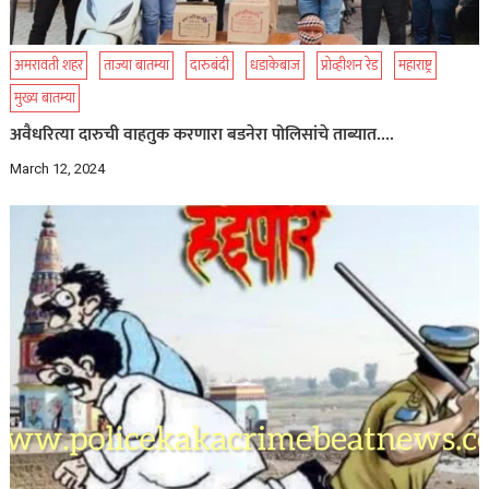
अमरावती शहर
ताज्या बातम्या
दारुबंदी
धडाकेबाज
प्रोव्हीशन रेड
महाराष्ट्र
मुख्य बातम्या
अवैधरित्या दारुची वाहतुक करणारा बडनेरा पोलिसांचे ताब्यात….
March 12, 2024