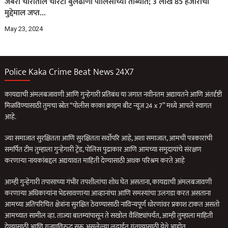
जबरी चोरीतील चोरटा बुलढाणा पोलिसांच्या ताब्यात; 3 लाख 85 हजारांचा
मुद्देमाल जप्त…
May 23, 2024
Police Kaka Crime Beat News 24X7
कायद्याची अंमलबजावणी आणि गुन्हेगारी प्रतिबंध या जगात नवीनतम अद्यायतने आणि अंतर्दृष्टी
मिळविण्यासाठी तुमचा स्रोत “पोलीस काका क्राइम बीट न्यूज 24 x 7” मध्ये आपले स्वागत
आहे.
ज्या समाजात सुरक्षितता आणि सुरक्षितता सर्वोपरि आहे, अशा समाजात, आमची पत्रकारांची
समर्पित टीम तुम्हाला गुन्हेगारी ट्रेंड, पोलिस पुढाकार आणि आमच्या समुदायांचे संरक्षण
करणार्‍या नायकांबद्दल अद्ययावत माहिती देण्यासाठी अथक परिश्रम करते आहे
आम्ही गुन्हेगारी तपासाच्या गंभीर तपशीलांचा शोध घेत असताना, कायद्याची अंमलबजावणी
करणार्‍या अधिकार्‍यांना भेडसावणार्‍या आव्हानांचा आणि समस्यांचा उलगडा करत असताना
आमच्या अतिपरिचित क्षेत्रांना सुरक्षित ठेवण्यासाठी नाविन्यपूर्ण धोरणांवर प्रकाश टाकत असतो
आमच्यात सामील व्हा. ताज्या बातम्यांपासून ते सखोल वैशिष्ट्यांपर्यंत, आम्ही तुम्हाला माहिती
देण्यासाठी आणि गुन्ह्याविरुद्ध सुरू असलेल्या लढाईत गुंतण्यासाठी येथे आहोत.