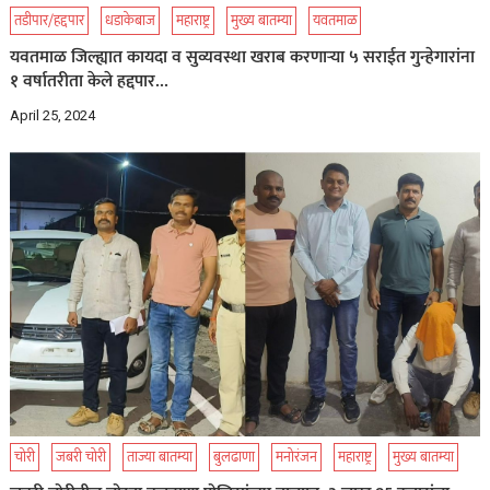
तडीपार/हद्दपार
धडाकेबाज
महाराष्ट्र
मुख्य बातम्या
यवतमाळ
यवतमाळ जिल्ह्यात कायदा व सुव्यवस्था खराब करणाऱ्या ५ सराईत गुन्हेगारांना
१ वर्षातरीता केले हद्दपार…
April 25, 2024
चोरी
जबरी चोरी
ताज्या बातम्या
बुलढाणा
मनोरंजन
महाराष्ट्र
मुख्य बातम्या