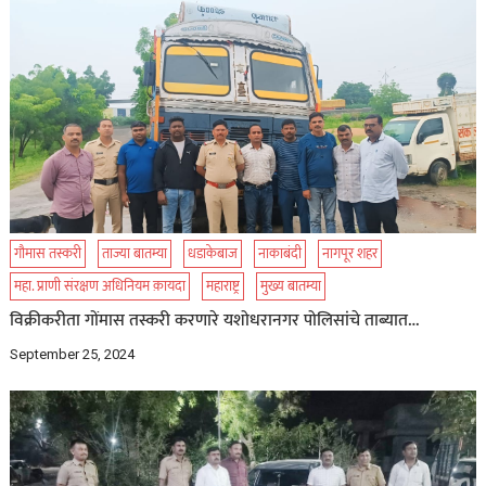
गौमास तस्करी
ताज्या बातम्या
धडाकेबाज
नाकाबंदी
नागपूर शहर
महा. प्राणी संरक्षण अधिनियम क़ायदा
महाराष्ट्र
मुख्य बातम्या
विक्रीकरीता गोंमास तस्करी करणारे यशोधरानगर पोलिसांचे ताब्यात…
September 25, 2024