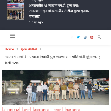
1 day ago
अमरावतीत ५३ लाखांचे एम.डी. ड्रग्ज जप्त;
राजस्थानमधून आंतरराज्यीय टोळीचा मुख्य सूत्रधार
गजाआड
1 day ago
Home
मुख्य बातम्या
अमरावती मध्ये विनापरवाना रेड्यांची झुंज लावणाऱ्यांना पोलिसांनी मुद्देमालासह
केली अटक
अमरावती शहर
जुगार
ताज्या बातम्या
महाराष्ट्र
मुख्य बातम्या