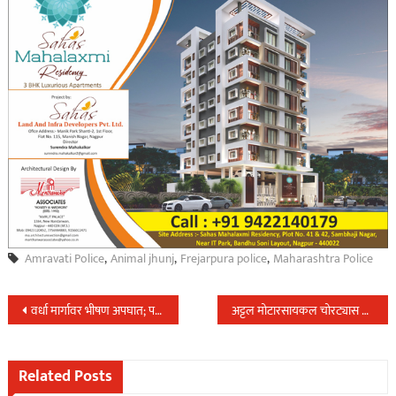
Amravati Police
,
Animal jhunj
,
Frejarpura police
,
Maharashtra Police
Post
वर्धा मार्गावर भीषण अपघात; पती-पत्नी ठार मुलगी थोडक्यात..
अट्टल मोटारसायकल चोरट्यास वर्धा पोलिसांनी केली अटक
navigation
Related Posts