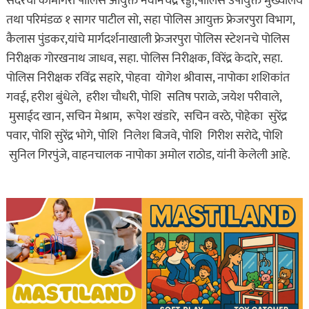
सदरची कामगिरी पोलिस आयुक्त नवीनचंद्र रेड्डी,पोलिस उपायुक्त मुख्यालय
तथा परिमंडळ १ सागर पाटील सो, सहा पोलिस आयुक्त फ्रेजरपुरा विभाग,
कैलास पुंडकर,यांचे मार्गदर्शनाखाली फ्रेजरपुरा पोलिस स्टेशनचे पोलिस
निरीक्षक गोरखनाथ जाधव, सहा. पोलिस निरीक्षक, विरेंद्र केदारे, सहा.
पोलिस निरीक्षक रविंद्र सहारे, पोहवा योगेश श्रीवास, नापोका शशिकांत
गवई, हरीश बुंधेले, हरीश चौधरी, पोशि सतिष पराळे, जयेश परीवाले,
मुसाईद खान, सचिन मेश्राम, रूपेश खंडारे, सचिन वरठे, पोहेका सुरेंद्र
पवार, पोशि सुरेंद्र भोगे, पोशि निलेश बिजवे, पोशि गिरीश सरोदे, पोशि
सुनिल गिरपुंजे, वाहनचालक नापोका अमोल राठोड, यांनी केलेली आहे.