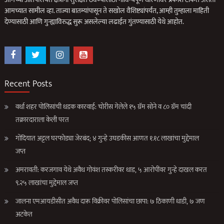
आमच्यात सामील व्हा. ताज्या बातम्यांपासून ते सखोल वैशिष्ट्यांपर्यंत, आम्ही तुम्हाला माहिती
देण्यासाठी आणि गुन्ह्याविरुद्ध सुरू असलेल्या लढाईत गुंतण्यासाठी येथे आहोत.
Recent Posts
वर्धा शहर पोलिसांची धडक कारवाई: चोरीस गेलेले १५ ग्रॅम सोने व ८० ग्रॅम चांदी
तक्रारदाराला केली परत
गोंदियात अट्टल घरफोड्या जेरबंद; ४ गुन्हे उघडकीस आणत १.१८ लाखांचा मुद्देमाल
जप्त
अमरावती: करजगाव येथे अवैध गोवंश तस्करीवर धाड, ५ आरोपींवर गुन्हे दाखल करत
९.२५ लाखांचा मुद्देमाल जप्त
जालना एमआयडीसीत अवैध दारू विक्रीवर पोलिसांचा छापा: ७ ठिकाणी धाडी, ७ जण
अटकेत