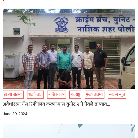
ताज्या बातम्या
धडाकेबाज
नाशिक शहर
महाराष्ट्र
मुख्य बातम्या
स्पेशल न्यूज
अवैधरित्या गॅस रिफीलिंग करणाऱ्यास युनीट २ ने घेतले ताब्यात…
June 29, 2024