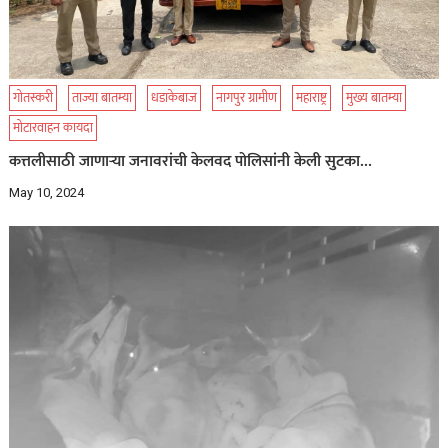
गोतस्करी
ताज्या बातम्या
धडाकेबाज
नागपुर ग्रामीण
महाराष्ट्र
मुख्य बातम्या
मोटारवाहन कायदा
कत्तलीसाठी जाणाऱ्या जनावरांची केलवद पोलिसांनी केली सुटका…
May 10, 2024