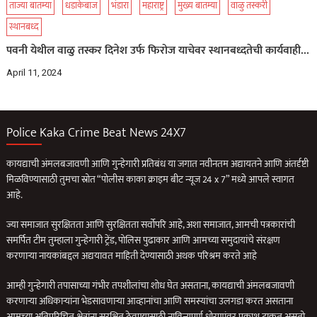
ताज्या बातम्या
धडाकेबाज
भंडारा
महाराष्ट्र
मुख्य बातम्या
वाळु तस्करी
स्थानबध्द
पवनी येथील वाळु तस्कर दिनेश उर्फ फिरोज याचेवर स्थानबध्दतेची कार्यवाही…
April 11, 2024
Police Kaka Crime Beat News 24X7
कायद्याची अंमलबजावणी आणि गुन्हेगारी प्रतिबंध या जगात नवीनतम अद्यायतने आणि अंतर्दृष्टी
मिळविण्यासाठी तुमचा स्रोत “पोलीस काका क्राइम बीट न्यूज 24 x 7” मध्ये आपले स्वागत
आहे.
ज्या समाजात सुरक्षितता आणि सुरक्षितता सर्वोपरि आहे, अशा समाजात, आमची पत्रकारांची
समर्पित टीम तुम्हाला गुन्हेगारी ट्रेंड, पोलिस पुढाकार आणि आमच्या समुदायांचे संरक्षण
करणार्‍या नायकांबद्दल अद्ययावत माहिती देण्यासाठी अथक परिश्रम करते आहे
आम्ही गुन्हेगारी तपासाच्या गंभीर तपशीलांचा शोध घेत असताना, कायद्याची अंमलबजावणी
करणार्‍या अधिकार्‍यांना भेडसावणार्‍या आव्हानांचा आणि समस्यांचा उलगडा करत असताना
आमच्या अतिपरिचित क्षेत्रांना सुरक्षित ठेवण्यासाठी नाविन्यपूर्ण धोरणांवर प्रकाश टाकत असतो