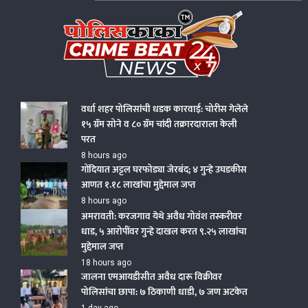
Skip
to
content
Policekaka Crime Beat News 24X7
वर्धा शहर पोलिसांची धडक कारवाई: चोरीस गेलेले
१५ ग्रॅम सोने व ८० ग्रॅम चांदी तक्रारदाराला केली
परत
8 hours ago
गोंदियात अट्टल घरफोड्या जेरबंद; ४ गुन्हे उघडकीस
आणत १.१८ लाखांचा मुद्देमाल जप्त
8 hours ago
अमरावती: करजगाव येथे अवैध गोवंश तस्करीवर
धाड, ५ आरोपींवर गुन्हे दाखल करत ९.२५ लाखांचा
मुद्देमाल जप्त
18 hours ago
जालना एमआयडीसीत अवैध दारू विक्रीवर
पोलिसांचा छापा: ७ ठिकाणी धाडी, ७ जण अटकेत