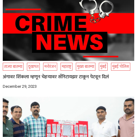
ताज्या बातम्या
दुखापत
मनोरंजन
महाराष्ट्र
मुख्य बातम्या
मुंबई
मुंबई पोलिस
अंगावर शिंकला म्हणून चेहऱ्यावर सॅनिटायझर टाकून पेटवून दिलं
December 29, 2023