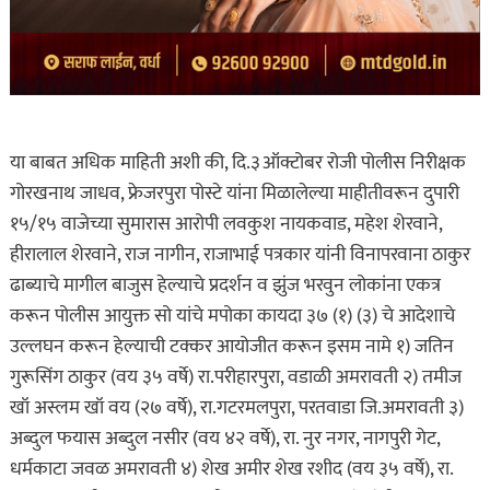
या बाबत अधिक माहिती अशी की, दि.३ऑक्टोबर रोजी पोलीस निरीक्षक
गोरखनाथ जाधव, फ्रेजरपुरा पोस्टे यांना मिळालेल्या माहीतीवरून दुपारी
१५/१५ वाजेच्या सुमारास आरोपी लवकुश नायकवाड, महेश शेरवाने,
हीरालाल शेरवाने, राज नागीन, राजाभाई पत्रकार यांनी विनापरवाना ठाकुर
ढाब्याचे मागील बाजुस हेल्याचे प्रदर्शन व झुंज भरवुन लोकांना एकत्र
करून पोलीस आयुक्त सो यांचे मपोका कायदा ३७ (१) (३) चे आदेशाचे
उल्लघन करून हेल्याची टक्कर आयोजीत करून इसम नामे १) जतिन
गुरूसिंग ठाकुर (वय ३५ वर्षे) रा.परीहारपुरा, वडाळी अमरावती २) तमीज
खॉ अस्लम खॉ वय (२७ वर्षे), रा.गटरमलपुरा, परतवाडा जि.अमरावती ३)
अब्दुल फयास अब्दुल नसीर (वय ४२ वर्षे), रा. नुर नगर, नागपुरी गेट,
धर्मकाटा जवळ अमरावती ४) शेख अमीर शेख रशीद (वय ३५ वर्षे), रा.