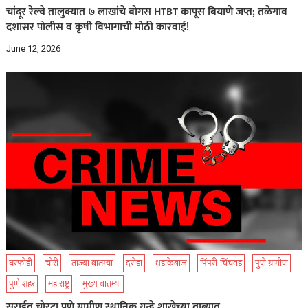
चांदूर रेल्वे तालुक्यात ७ लाखांचे बोगस HTBT कापूस बियाणे जप्त; तळेगाव
दशासर पोलीस व कृषी विभागाची मोठी कारवाई!
June 12, 2026
घरफोडी
चोरी
ताज्या बातम्या
दरोडा
धडाकेबाज
पिंपरी-चिंचवड
पुणे ग्रामीण
पुणे शहर
महाराष्ट्र
मुख्य बातम्या
सराईत चोरटा पुणे ग्रामीण स्थानिक गुन्हे शाखेच्या ताब्यात…