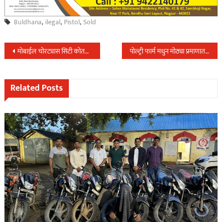
Buldhana
,
ilegal
,
Pistol
,
Sold
Post
मोबाईल चोरट्यास सिटी कोतवाली पोलिसांनी ठोकल्या बेड्या..
पोल्ट्री फार्म मधुन मोठ्या प्रमाणात कोंबड्या चोरी करणारी टोळी स्थानिक गुन्हे शाखेच्या ताब्यात…
navigation
Related Posts