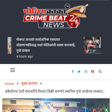
Skip
to
content
Policekaka Crime Beat News 24X7
मोकाट जनावरे सार्वजनिक रस्त्यावर
गोंदिय
सोडणाऱ्यांविरुद्ध वर्धा पोलिसांची धडक कारवाई;
चोरणाऱ
गुन्हे दाखल
हजारांचा
4 hours ago
18 hou
Home
मुख्य बातम्या
अवैधरित्या देशी बनावटीचे पिस्टल विक्री करणारे स्थानिक गुन्हे शाखेच्या ताब्यात…