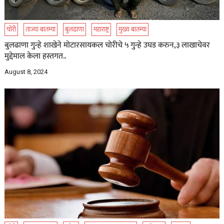
चोरी
ताज्या बातम्या
बुलढाणा
महाराष्ट्र
मुख्य बातम्या
बुलढाणा गुन्हे शाखेने मोटारसायकल चोरीचे ५ गुन्हे उघड करुन,३ लाखाचेवर
मुद्देमाल केला हस्तगत..
August 8, 2024