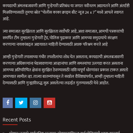
कायद्याची अंमलबजावणी आणि गुन्हेगारी प्रतिबंध या जगात नवीनतम अद्यायतने आणि अंतर्दृष्टी
मिळविण्यासाठी तुमचा स्रोत “पोलीस काका क्राइम बीट न्यूज 24 x 7” मध्ये आपले स्वागत
आहे.
ज्या समाजात सुरक्षितता आणि सुरक्षितता सर्वोपरि आहे, अशा समाजात, आमची पत्रकारांची
समर्पित टीम तुम्हाला गुन्हेगारी ट्रेंड, पोलिस पुढाकार आणि आमच्या समुदायांचे संरक्षण
करणार्‍या नायकांबद्दल अद्ययावत माहिती देण्यासाठी अथक परिश्रम करते आहे
आम्ही गुन्हेगारी तपासाच्या गंभीर तपशीलांचा शोध घेत असताना, कायद्याची अंमलबजावणी
करणार्‍या अधिकार्‍यांना भेडसावणार्‍या आव्हानांचा आणि समस्यांचा उलगडा करत असताना
आमच्या अतिपरिचित क्षेत्रांना सुरक्षित ठेवण्यासाठी नाविन्यपूर्ण धोरणांवर प्रकाश टाकत असतो
आमच्यात सामील व्हा. ताज्या बातम्यांपासून ते सखोल वैशिष्ट्यांपर्यंत, आम्ही तुम्हाला माहिती
देण्यासाठी आणि गुन्ह्याविरुद्ध सुरू असलेल्या लढाईत गुंतण्यासाठी येथे आहोत.
Recent Posts