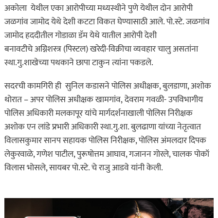
अकोला येथील एका आरोपीच्या मध्यस्थीने पुणे येथील दोन आरोपी
जळगांव जामोद येथे देशी कटटा विकत घेण्यासाठी आले. पो.स्टे. जळगांव
जामोद हददीतील गोडाळा डॅम येथे यातील आरोपी देशी
बनावटीचे अग्निशस्त्र (पिस्टल) खरेदी-विक्रीचा व्यवहार चालु असतांना
स्था.गु.शाखेच्या पथकाने छापा टाकुन त्यांना पकडले.
सदरची कामगिरी ही सुनिल कडासने पोलिस अधीक्षक, बुलडाणा, अशोक
थोरात – अपर पोलिस अधीक्षक खामगांव, देवराम गवळी- उपविभागीय
पोलिस अधिकारी मलकापूर यांचे मार्गदर्शनाखाली पोलिस निरीक्षक
अशोक एन लांडे प्रभारी अधिकारी स्था.गु.शा. बुलढाणा यांच्या नेतृत्वात
विलासकुमार सानप सहायक पोलिस निरीक्षक, पोलिस अंमलदार दिपक
लेकुरवाळे, गणेश पाटील, पुरूषोत्तम आघाव, गजानन गोरले, चालक पोकॉ
विलास भोसले, सायबर पो.स्टे. चे राजु आडवे यांनी केली.