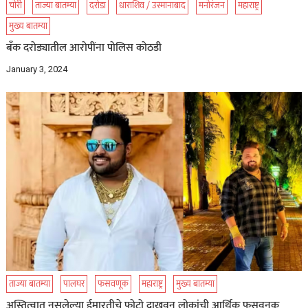
चोरी
ताज्या बातम्या
दरोडा
धाराशिव / उस्मानाबाद
मनोरंजन
महाराष्ट्र
मुख्य बातम्या
बँक दरोड्यातील आरोपींना पोलिस कोठडी
January 3, 2024
ताज्या बातम्या
पालघर
फसवणूक
महाराष्ट्र
मुख्य बातम्या
अस्तित्वात नसलेल्या ईमारतीचे फोटो दाखवुन लोकांची आर्थिक फसवनुक