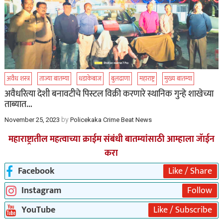
अवैध शस्त्र
ताज्या बातम्या
धडाकेबाज
बुलढाणा
महाराष्ट्र
मुख्य बातम्या
अवैधरित्या देशी बनावटीचे पिस्टल विक्री करणारे स्थानिक गुन्हे शाखेच्या
ताब्यात…
by
November 25, 2023
Policekaka Crime Beat News
महाराष्ट्रातील महत्वाच्या क्राईम संबंधी बातम्यांसाठी आम्हाला जॅाईन
करा
Facebook
Like / Share
Instagram
Follow
YouTube
Like / Subscribe