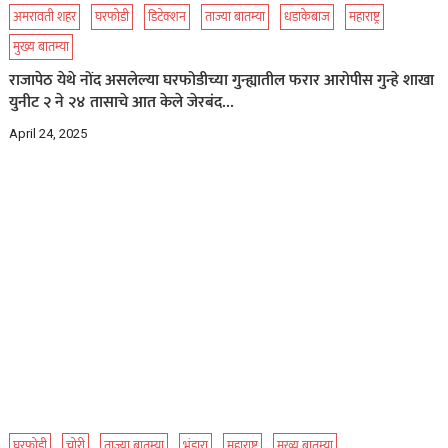
अमरावती शहर
घरफोडी
डिटेक्शन
ताज्या बातम्या
धडाकेबाज
महाराष्ट्र
मुख्य बातम्या
राजापेठ येथे नोंद असलेल्या घरफोडीच्या गुन्ह्यातील फरार आरोपीस गुन्हे शाखा
युनीट २ ने २४ तासाचे आत केले जेरबंद…
April 24, 2025
घरफोडी
चोरी
ताज्या बातम्या
भंडारा
महाराष्ट्र
मुख्य बातम्या