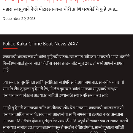
भंडारा स्थागुशाने केले मोटारसायकल चोरी आणि घरफोडीचे गुन्हे उघड…
December 29, 2023
Police Kaka Crime Beat News 24X7
कायद्याची अंमलबजावणी आणि गुन्हेगारी प्रतिबंध या जगात नवीनतम अद्यायतने आणि अंतर्दृष्टी
मिळविण्यासाठी तुमचा स्रोत “पोलीस काका क्राइम बीट न्यूज 24 x 7” मध्ये आपले स्वागत
आहे.
ज्या समाजात सुरक्षितता आणि सुरक्षितता सर्वोपरि आहे, अशा समाजात, आमची पत्रकारांची
समर्पित टीम तुम्हाला गुन्हेगारी ट्रेंड, पोलिस पुढाकार आणि आमच्या समुदायांचे संरक्षण
करणार्‍या नायकांबद्दल अद्ययावत माहिती देण्यासाठी अथक परिश्रम करते आहे
आम्ही गुन्हेगारी तपासाच्या गंभीर तपशीलांचा शोध घेत असताना, कायद्याची अंमलबजावणी
करणार्‍या अधिकार्‍यांना भेडसावणार्‍या आव्हानांचा आणि समस्यांचा उलगडा करत असताना
आमच्या अतिपरिचित क्षेत्रांना सुरक्षित ठेवण्यासाठी नाविन्यपूर्ण धोरणांवर प्रकाश टाकत असतो
आमच्यात सामील व्हा. ताज्या बातम्यांपासून ते सखोल वैशिष्ट्यांपर्यंत, आम्ही तुम्हाला माहिती