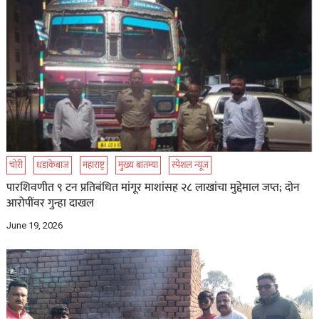
चोरी
धडाकेबाज
महाराष्ट्र
मुख्य बातम्या
स्पेशल न्यूज
पारशिवणीत ९ टन प्रतिबंधित मांगूर माशांसह २८ लाखांचा मुद्देमाल जप्त; दोन
आरोपींवर गुन्हा दाखल
June 19, 2026