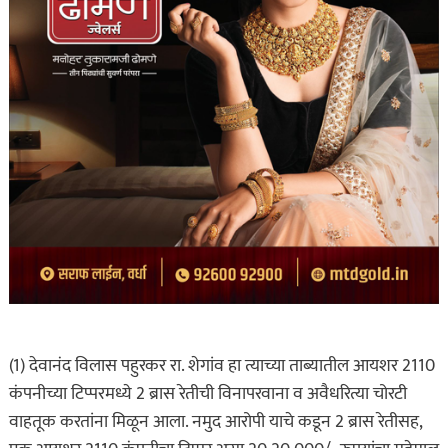
(1) देवानंद विलास पहुरकर रा. शेगांव हा त्याच्या ताब्यातील आयशर 2110
कंपनीच्या टिप्परमध्ये 2 ब्रास रेतीची विनापरवाना व अवैधरित्या चोरटी
वाहतूक करतांना मिळून आला. नमुद आरोपी याचे कडून 2 ब्रास रेतीसह,