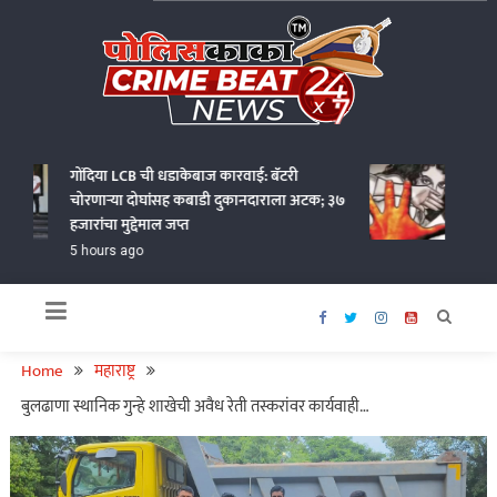
Skip
to
content
Policekaka Crime Beat News 24X7
गोंदिया LCB ची धडाकेबाज कारवाई: बॅटरी
भंडारा य
चोरणाऱ्या दोघांसह कबाडी दुकानदाराला अटक; ३७
अत्याचार
हजारांचा मुद्देमाल जप्त
अटक
5 hours ago
5 hours
Home
महाराष्ट्र
बुलढाणा स्थानिक गुन्हे शाखेची अवैध रेती तस्करांवर कार्यवाही…