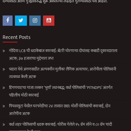
देण्यासाठी आणि गुन्ह्याविरुद्ध सुरू असलेल्या लढाईत गुंतण्यासाठी येथे आहोत.
Recent Posts
गोंदिया LCB ची धडाकेबाज कारवाई: बॅटरी चोरणाऱ्या दोघांसह कबाडी दुकानदाराला
अटक; ३७ हजारांचा मुद्देमाल जप्त
भंडारा येथे अंगणवाडीत अल्पवयीन मुलीवर लैंगिक अत्याचार; आरोपीला पोलिसांनी
तात्काळ केली अटक
हिंगणघाटचा गांजा तस्कर ‘भुर्या’ स्थानबद्ध; वर्धा पोलिसांची ‘PITNDPS’ अंतर्गत
पहिलीच मोठी कारवाई
पिंपळखुटा येथील घरफोडीचा २४ तासांत छडा: मोर्शी पोलिसांची कारवाई, दोन
आरोपींना अटक
वर्धा शहर पोलिसांची धडक कारवाई: चोरीस गेलेले १५ ग्रॅम सोने व ८० ग्रॅम चांदी