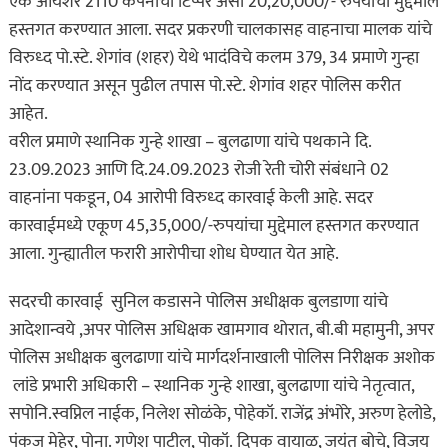
एक आयशर 2110 कंपनीचा टिप्पर असा 20,20,000/- रुपयांचा मुद्देमाल
हस्तगत करण्यात आला. सदर प्रकरणी चालकासह वाहनाचा मालक यांचे
विरुध्द पो.स्टे. शेगांव (शहर) येथे भादंविचे कलम 379, 34 प्रमाणे गुन्हा
नोंद करण्यात असून पुढील तपास पो.स्टे. शेगांव शहर पोलिस करीत
आहेत.
वरील प्रमाणे स्थानिक गुन्हे शाखा – बुलढाणा यांचे पथकाने दि.
23.09.2023 आणि दि.24.09.2023 रोजी रेती चोरी संबंधाने 02
वाहनांना पकडून, 04 आरोपी विरुध्द कारवाई केली आहे. सदर
कारवाईमध्ये एकूण 45,35,000/-रुपयांचा मुद्देमाल हस्तगत करण्यात
आला. गुन्ह्यातील फरारी आरोपीचा शोध घेण्यात येत आहे.
सदरची कारवाई सुनिल कडासने पोलिस अधीक्षक बुलडाणा यांचे
आदेशान्वये ,अपर पोलिस अधिक्षक खामगाव थोरात, बी.बी महामुनी, अपर
पोलिस अधीक्षक बुलढाणा यांचे मार्गदर्शनाखाली पोलिस निरीक्षक अशोक
लांडे प्रभारी अधिकारी – स्थानिक गुन्हे शाखा, बुलढाणा यांचे नेतृत्वात,
सपोनि.स्वप्निल नाईक, निलेश सोळंके, पोहेकॉ. राजेंद्र अंभोरे, अरुण हेलोडे,
पंकज मेहेर, पोना. गणेश पाटील, पोकॉ. दिपक वायाळ, जयंत बोचे, विजय