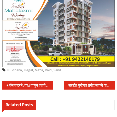
Buldhana
,
Illegal
,
Mafia
,
Raid
,
Sand
Post
गॅस कटरने ATM कापुन त्यातील रोकड लंपास करणाऱ्या आंतरराज्यीय टोळीस नागपुर(ग्रामीण) LCB ने केली अटक…
सराईत गुन्हेगार प्रमोद साहनी यास नागपुर ग्रामीण पोलिसांनी केले तडीपार…
navigation
Related Posts