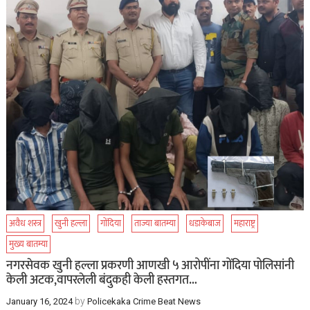
अवैध शस्त्र
खुनी हल्ला
गोंदिया
ताज्या बातम्या
धडाकेबाज
महाराष्ट्र
मुख्य बातम्या
नगरसेवक खुनी हल्ला प्रकरणी आणखी ५ आरोपींना गोंदिया पोलिसांनी
केली अटक,वापरलेली बंदुकही केली हस्तगत…
by
January 16, 2024
Policekaka Crime Beat News