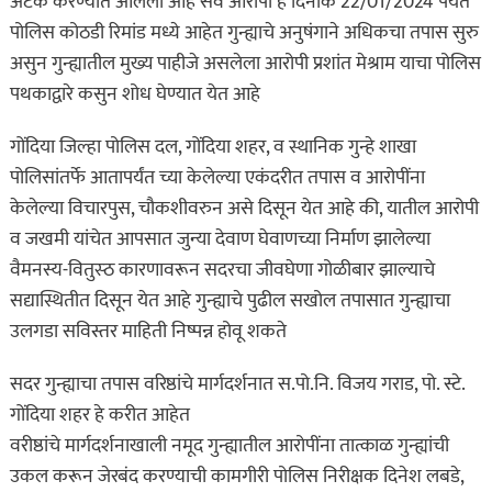
अटक करण्यात आलेली आहे सर्व आरोपी हे दिनांक 22/01/2024 पर्यंत
पोलिस कोठडी रिमांड मध्ये आहेत गुन्ह्याचे अनुषंगाने अधिकचा तपास सुरु
असुन गुन्ह्यातील मुख्य पाहीजे असलेला आरोपी प्रशांत मेश्राम याचा पोलिस
पथकाद्वारे कसुन शोध घेण्यात येत आहे
गोंदिया जिल्हा पोलिस दल, गोंदिया शहर, व स्थानिक गुन्हे शाखा
पोलिसांतर्फे आतापर्यंत च्या केलेल्या एकंदरीत तपास व आरोपींना
केलेल्या विचारपुस, चौकशीवरुन असे दिसून येत आहे की, यातील आरोपी
व जखमी यांचेत आपसात जुन्या देवाण घेवाणच्या निर्माण झालेल्या
वैमनस्य-वितुस्ठ कारणावरून सदरचा जीवघेणा गोळीबार झाल्याचे
सद्यास्थितीत दिसून येत आहे गुन्ह्याचे पुढील सखोल तपासात गुन्ह्याचा
उलगडा सविस्तर माहिती निष्पन्न होवू शकते
सदर गुन्ह्याचा तपास वरिष्ठांचे मार्गदर्शनात स.पो.नि. विजय गराड, पो. स्टे.
गोंदिया शहर हे करीत आहेत
वरीष्ठांचे मार्गदर्शनाखाली नमूद गुन्ह्यातील आरोपींना तात्काळ गुन्ह्यांची
उकल करून जेरबंद करण्याची कामगीरी पोलिस निरीक्षक दिनेश लबडे,