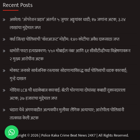
Recent Posts
अकोला: ‘ऑपरेशन प्रहार’ अंतर्गत ५ जुगार अड्ड्यांवर धाडी; १७ जणांना अटक, ३.२४
लाखांचा मुद्देमाल जप्त
वर्धा जिल्हा पोलिसांची ‘वॉशआऊट’ मोहीम: १.४० कोटींचा अवैध दारूसाठा जप्त
धामोरी फाटा हत्याप्रकरण: ५५० मोबाईल नंबर आणि ६१ सीसीटीव्हीच्या विश्लेषणावरून
२ मुख्य आरोपींना अटक
मोकाट जनावरे सार्वजनिक रस्त्यावर सोडणाऱ्यांविरुद्ध वर्धा पोलिसांची धडक कारवाई;
गुन्हे दाखल
गोंदिया LCB ची धडाकेबाज कारवाई: बॅटरी चोरणाऱ्या दोघांसह कबाडी दुकानदाराला
अटक; ३७ हजारांचा मुद्देमाल जप्त
भंडारा येथे अंगणवाडीत अल्पवयीन मुलीवर लैंगिक अत्याचार; आरोपीला पोलिसांनी
तात्काळ केली अटक
Copyright © 2026 | Police Kaka Crime Beat News 24X7 | All Rights Reserved.