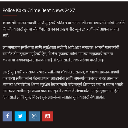
Police Kaka Crime Beat News 24X7
कायद्याची अंमलबजावणी आणि गुन्हेगारी प्रतिबंध या जगात नवीनतम अद्यायतने आणि अंतर्दृष्टी
मिळविण्यासाठी तुमचा स्रोत “पोलीस काका क्राइम बीट न्यूज 24 x 7” मध्ये आपले स्वागत
आहे.
ज्या समाजात सुरक्षितता आणि सुरक्षितता सर्वोपरि आहे, अशा समाजात, आमची पत्रकारांची
समर्पित टीम तुम्हाला गुन्हेगारी ट्रेंड, पोलिस पुढाकार आणि आमच्या समुदायांचे संरक्षण
करणार्‍या नायकांबद्दल अद्ययावत माहिती देण्यासाठी अथक परिश्रम करते आहे
आम्ही गुन्हेगारी तपासाच्या गंभीर तपशीलांचा शोध घेत असताना, कायद्याची अंमलबजावणी
करणार्‍या अधिकार्‍यांना भेडसावणार्‍या आव्हानांचा आणि समस्यांचा उलगडा करत असताना
आमच्या अतिपरिचित क्षेत्रांना सुरक्षित ठेवण्यासाठी नाविन्यपूर्ण धोरणांवर प्रकाश टाकत असतो
आमच्यात सामील व्हा. ताज्या बातम्यांपासून ते सखोल वैशिष्ट्यांपर्यंत, आम्ही तुम्हाला माहिती
देण्यासाठी आणि गुन्ह्याविरुद्ध सुरू असलेल्या लढाईत गुंतण्यासाठी येथे आहोत.