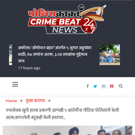
Skip
to
content
Policekaka Crime Beat News 24X7
अकोला: ‘ऑपरेशन प्रहार’ अंतर्गत ५ जुगार अड्ड्यांवर
वर्धा जिल
धाडी; १७ जणांना अटक, ३.२४ लाखांचा मुद्देमाल
कोटींचा अ
जप्त
19 hours
17 hours ago
Home
मुख्य बातम्या
नगरसेवक खुनी हल्ला प्रकरणी आणखी ५ आरोपींना गोंदिया पोलिसांनी केली
अटक,वापरलेली बंदुकही केली हस्तगत…