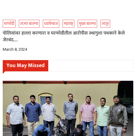
घरफोडी
ताज्या बातम्या
धडाकेबाज
महाराष्ट्र
मुख्य बातम्या
लातूर
पोलिसांवर हल्ला करणारा व घरफोडीतील आरोपीस स्थागुशा पथकाने केले
जेरबंद….
March 8, 2024
You May Missed