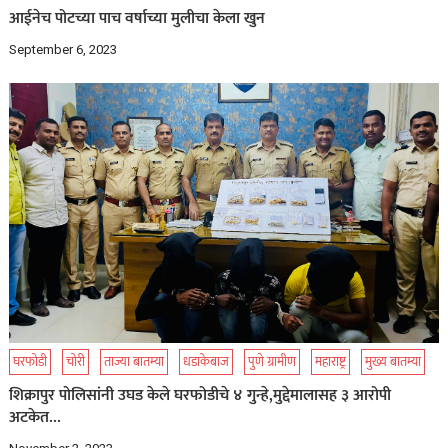
आईनेच पोटच्या पाच वर्षाच्या मुलीचा केला खुन
September 6, 2023
घरफोडी
चोरी
ताज्या बातम्या
धडाकेबाज
पुणे ग्रामीण
महाराष्ट्र
मुख्य बातम्या
शिक्रापुर पोलिसांनी उघड केले घरफोडीचे ४ गुन्हे,मुद्देमालासह ३ आरोपी
अटकेत…