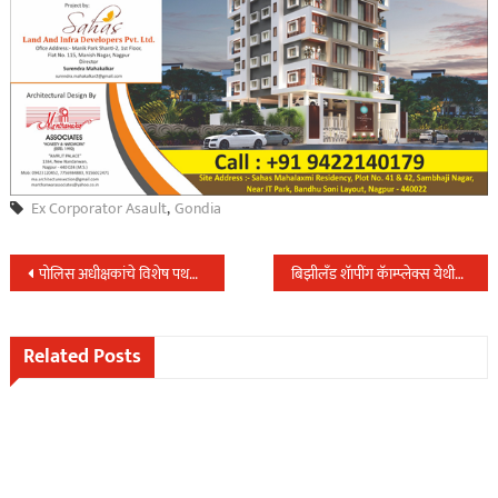
Ex Corporator Asault
,
Gondia
Post
पोलिस अधीक्षकांचे विशेष पथकाने पकडला नागपुर शहरात येणारा गुटखा…
बिझीलॅंड शॅापींग कॅाम्प्लेक्स येथील चोरीचा उलगडा करण्यात गुन्हे शाखा युनिट १ ला यश…
navigation
Related Posts