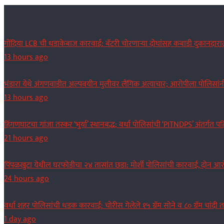
Skip
to
Policekaka Crime Beat News 24X7
content
गोंदिया LCB ची धडाकेबाज कारवाई: बॅटरी चोरणाऱ्या दोघांसह कबाडी दुकानदाराल
13 hours ago
भंडारा येथे अंगणवाडीत अल्पवयीन मुलीवर लैंगिक अत्याचार; आरोपीला पोलिसां
13 hours ago
हिंगणघाटचा गांजा तस्कर ‘भुर्या’ स्थानबद्ध; वर्धा पोलिसांची ‘PITNDPS’ अंतर्गत
21 hours ago
पिंपळखुटा येथील घरफोडीचा २४ तासांत छडा: मोर्शी पोलिसांची कारवाई, दोन आ
24 hours ago
वर्धा शहर पोलिसांची धडक कारवाई: चोरीस गेलेले १५ ग्रॅम सोने व ८० ग्रॅम चांदी 
1 day ago