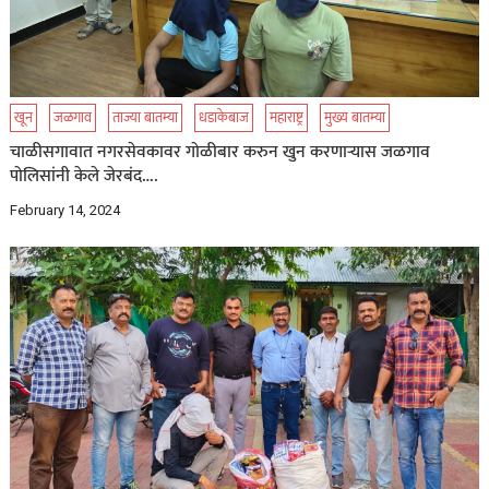
खून
जळगाव
ताज्या बातम्या
धडाकेबाज
महाराष्ट्र
मुख्य बातम्या
चाळीसगावात नगरसेवकावर गोळीबार करुन खुन करणाऱ्यास जळगाव
पोलिसांनी केले जेरबंद….
February 14, 2024