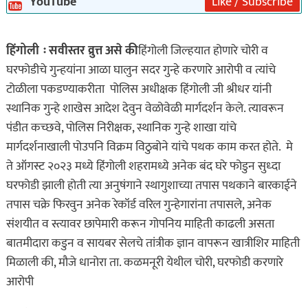
YouTube
Like / Subscribe
हिंगोली ः सवीस्तर व्रुत्त असे की
हिंगोली जिल्हयात होणारे चोरी व
घरफोडीचे गुन्हयांना आळा घालुन सदर गुन्हे करणारे आरोपी व त्यांचे
टोळीला पकडण्याकरीता पोलिस अधीक्षक हिंगोली जी श्रीधर यांनी
स्थानिक गुन्हे शाखेस आदेश देवुन वेळोवेळी मार्गदर्शन केले. त्यावरून
पंडीत कच्छवे, पोलिस निरीक्षक, स्थानिक गुन्हे शाखा यांचे
मार्गदर्शनाखाली पोउपनि विक्रम विठुबोने यांचे पथक काम करत होते. मे
ते ऑगस्ट २०२३ मध्ये हिंगोली शहरामध्ये अनेक बंद घरे फोडुन सुध्दा
घरफोडी झाली होती त्या अनुषंगाने स्थागुशाच्या तपास पथकाने बारकाईने
तपास चक्रे फिरवुन अनेक रेकॉर्ड वरिल गुन्हेगारांना तपासले, अनेक
संशयीत व स्त्यावर छापेमारी करून गोपनिय माहिती काढली असता
बातमीदारा कडुन व सायबर सेलचे तांत्रीक ज्ञान वापरून खात्रीशिर माहिती
मिळाली की, मौजे धानोरा ता. कळमनूरी येथील चोरी, घरफोडी करणारे
आरोपी