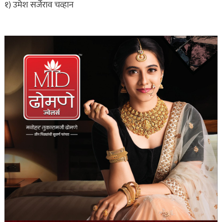
१) उमेश सर्जेराव चव्हान