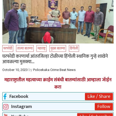
घरफोडी
ताज्या बातम्या
महाराष्ट्र
मुख्य बातम्या
हिंगोली
घरफोडी करणार्या आंतरजिल्हा टोळीच्या हिंगोली स्थानिक गुन्हे शाखेने
आवळल्या मुसक्या…
by
October 10, 2023
Policekaka Crime Beat News
महाराष्ट्रातील महत्वाच्या क्राईम संबंधी बातम्यांसाठी आम्हाला जॅाईन
करा
Facebook
Like / Share
Instagram
Follow