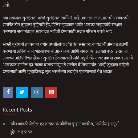
आहे.
ज्या समाजात सुरक्षितता आणि सुरक्षितता सर्वोपरि आहे, अशा समाजात, आमची पत्रकारांची
समर्पित टीम तुम्हाला गुन्हेगारी ट्रेंड, पोलिस पुढाकार आणि आमच्या समुदायांचे संरक्षण
करणार्‍या नायकांबद्दल अद्ययावत माहिती देण्यासाठी अथक परिश्रम करते आहे
आम्ही गुन्हेगारी तपासाच्या गंभीर तपशीलांचा शोध घेत असताना, कायद्याची अंमलबजावणी
करणार्‍या अधिकार्‍यांना भेडसावणार्‍या आव्हानांचा आणि समस्यांचा उलगडा करत असताना
आमच्या अतिपरिचित क्षेत्रांना सुरक्षित ठेवण्यासाठी नाविन्यपूर्ण धोरणांवर प्रकाश टाकत असतो
आमच्यात सामील व्हा. ताज्या बातम्यांपासून ते सखोल वैशिष्ट्यांपर्यंत, आम्ही तुम्हाला माहिती
देण्यासाठी आणि गुन्ह्याविरुद्ध सुरू असलेल्या लढाईत गुंतण्यासाठी येथे आहोत.
Recent Posts
नवीन कामठी पोलीस: १२ तासांत घरफोडीचा गुन्हा उघडकीस, आरोपीसह संपूर्ण
मुद्देमाल हस्तगत