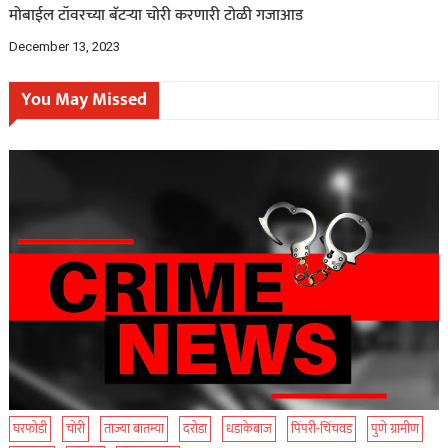
मोबाईल टॉवरच्या बॅटऱ्या चोरी करणारी टोळी गजाआड
December 13, 2023
You May Missed
घरफोडी
चोरी
ताज्या बातम्या
दरोडा
धडाकेबाज
पिंपरी-चिंचवड
पुणे ग्रामीण