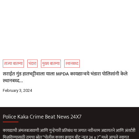
ताज्या बातम्या
भंडारा
मुख्य बातम्या
स्थानबध्द
सराईत गुंड हातभट्टीवाला याला MPDA कायद्यान्वये भंडारा पोलिसांनी केले
स्थानबध्द…
February 3, 2024
Police Kaka Crime Beat News 24X7
कायद्याची अंमलबजावणी आणि गुन्हेगारी प्रतिबंध या जगात नवीनतम अद्यायतने आणि अंतर्दृष्टी
मिळविण्यासाठी तुमचा स्रोत “पोलीस काका क्राइम बीट न्यूज 24 x 7” मध्ये आपले स्वागत