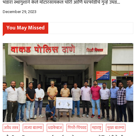
भंडारा स्थागुशाने केले मोटारसायकल चोरी आणि घरफोडीचे गुन्हे उघड…
December 29, 2023
You May Missed
अवैध शस्त्र
ताज्या बातम्या
धडाकेबाज
पिंपरी-चिंचवड
महाराष्ट्र
मुख्य बातम्या