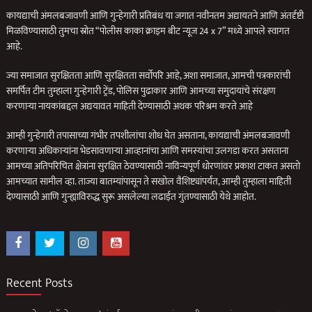
कायद्याची अंमलबजावणी आणि गुन्हेगारी प्रतिबंध या जगात नवीनतम अद्यायतने आणि अंतर्दृष्टी
मिळविण्यासाठी तुमचा स्रोत “पोलीस काका क्राइम बीट न्यूज 24 x 7” मध्ये आपले स्वागत
आहे.
ज्या समाजात सुरक्षितता आणि सुरक्षितता सर्वोपरि आहे, अशा समाजात, आमची पत्रकारांची
समर्पित टीम तुम्हाला गुन्हेगारी ट्रेंड, पोलिस पुढाकार आणि आमच्या समुदायांचे संरक्षण
करणार्‍या नायकांबद्दल अद्ययावत माहिती देण्यासाठी अथक परिश्रम करते आहे
आम्ही गुन्हेगारी तपासाच्या गंभीर तपशीलांचा शोध घेत असताना, कायद्याची अंमलबजावणी
करणार्‍या अधिकार्‍यांना भेडसावणार्‍या आव्हानांचा आणि समस्यांचा उलगडा करत असताना
आमच्या अतिपरिचित क्षेत्रांना सुरक्षित ठेवण्यासाठी नाविन्यपूर्ण धोरणांवर प्रकाश टाकत असतो
आमच्यात सामील व्हा. ताज्या बातम्यांपासून ते सखोल वैशिष्ट्यांपर्यंत, आम्ही तुम्हाला माहिती
देण्यासाठी आणि गुन्ह्याविरुद्ध सुरू असलेल्या लढाईत गुंतण्यासाठी येथे आहोत.
Recent Posts