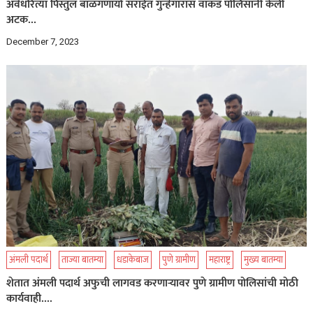
अवैधरित्या पिस्तुल बाळगणार्या सराईत गुन्हेगारास वाकड पोलिसांनी केली
अटक…
December 7, 2023
अंमली पदार्थ
ताज्या बातम्या
धडाकेबाज
पुणे ग्रामीण
महाराष्ट्र
मुख्य बातम्या
शेतात अंमली पदार्थ अफुची लागवड करणाऱ्यावर पुणे ग्रामीण पोलिसांची मोठी
कार्यवाही….