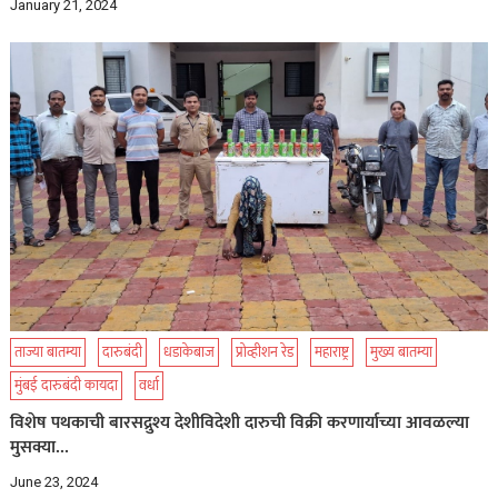
January 21, 2024
ताज्या बातम्या
दारुबंदी
धडाकेबाज
प्रोव्हीशन रेड
महाराष्ट्र
मुख्य बातम्या
मुंबई दारुबंदी कायदा
वर्धा
विशेष पथकाची बारसद्रुश्य देशीविदेशी दारुची विक्री करणार्याच्या आवळल्या
मुसक्या…
June 23, 2024