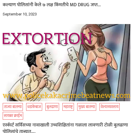
कल्याण पोलिसांनी केले ७ लक्ष किंमतीचे MD DRUG जप्त…
September 10, 2023
ताज्या बातम्या
धडाकेबाज
बुलढाणा
महाराष्ट्र
मुख्य बातम्या
वेश्याव्यवसाय
सायबर क्राईम
एस्कॅार्ट सर्विसच्या नावाखाली उच्चशिक्षितांना गळाला लावणारी टोळी बुलढाणा
पोलिसांचे ताब्यात….