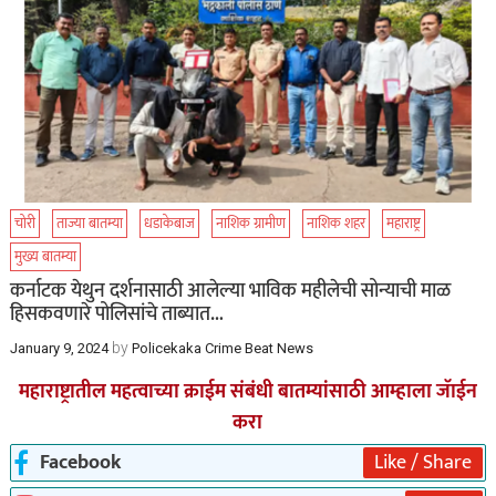
चोरी
ताज्या बातम्या
धडाकेबाज
नाशिक ग्रामीण
नाशिक शहर
महाराष्ट्र
मुख्य बातम्या
कर्नाटक येथुन दर्शनासाठी आलेल्या भाविक महीलेची सोन्याची माळ
हिसकवणारे पोलिसांचे ताब्यात…
by
January 9, 2024
Policekaka Crime Beat News
महाराष्ट्रातील महत्वाच्या क्राईम संबंधी बातम्यांसाठी आम्हाला जॅाईन
करा
Facebook
Like / Share