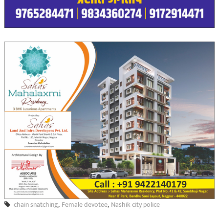
chain snatching
,
Female devotee
,
Nashik city police