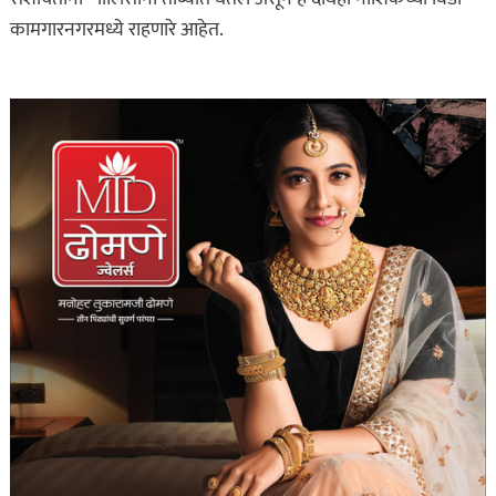
कामगारनगरमध्ये राहणारे आहेत.