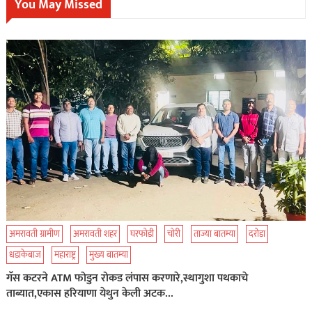
You May Missed
अमरावती ग्रामीण
अमरावती शहर
घरफोडी
चोरी
ताज्या बातम्या
दरोडा
धडाकेबाज
महाराष्ट्र
मुख्य बातम्या
गॅस कटरने ATM फोडुन रोकड लंपास करणारे,स्थागुशा पथकाचे
ताब्यात,एकास हरियाणा येथुन केली अटक…