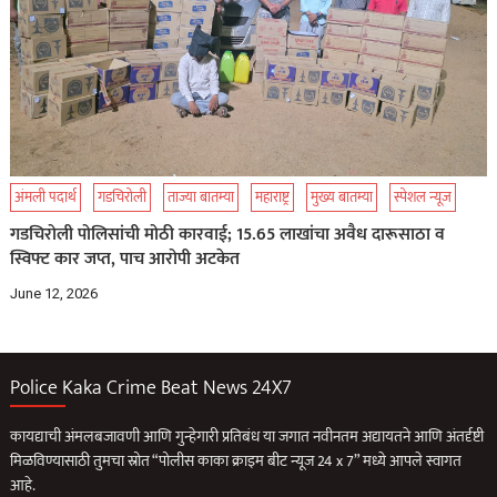
अंमली पदार्थ
गडचिरोली
ताज्या बातम्या
महाराष्ट्र
मुख्य बातम्या
स्पेशल न्यूज
गडचिरोली पोलिसांची मोठी कारवाई; 15.65 लाखांचा अवैध दारूसाठा व
स्विफ्ट कार जप्त, पाच आरोपी अटकेत
June 12, 2026
Police Kaka Crime Beat News 24X7
कायद्याची अंमलबजावणी आणि गुन्हेगारी प्रतिबंध या जगात नवीनतम अद्यायतने आणि अंतर्दृष्टी
मिळविण्यासाठी तुमचा स्रोत “पोलीस काका क्राइम बीट न्यूज 24 x 7” मध्ये आपले स्वागत
आहे.