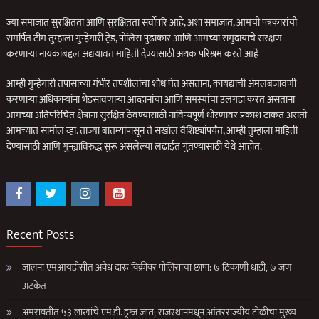
ज्या समाजात सुरक्षितता आणि सुरक्षितता सर्वोपरि आहे, अशा समाजात, आमची पत्रकारांची
समर्पित टीम तुम्हाला गुन्हेगारी ट्रेंड, पोलिस पुढाकार आणि आमच्या समुदायांचे संरक्षण
करणार्‍या नायकांबद्दल अद्ययावत माहिती देण्यासाठी अथक परिश्रम करते आहे
आम्ही गुन्हेगारी तपासाच्या गंभीर तपशीलांचा शोध घेत असताना, कायद्याची अंमलबजावणी
करणार्‍या अधिकार्‍यांना भेडसावणार्‍या आव्हानांचा आणि समस्यांचा उलगडा करत असताना
आमच्या अतिपरिचित क्षेत्रांना सुरक्षित ठेवण्यासाठी नाविन्यपूर्ण धोरणांवर प्रकाश टाकत असतो
आमच्यात सामील व्हा. ताज्या बातम्यांपासून ते सखोल वैशिष्ट्यांपर्यंत, आम्ही तुम्हाला माहिती
देण्यासाठी आणि गुन्ह्याविरुद्ध सुरू असलेल्या लढाईत गुंतण्यासाठी येथे आहोत.
Recent Posts
जालना एमआयडीसीत अवैध दारू विक्रीवर पोलिसांचा छापा: ७ ठिकाणी धाडी, ७ जण
अटकेत
अमरावतीत ५३ लाखांचे एम.डी. ड्रग्ज जप्त; राजस्थानमधून आंतरराज्यीय टोळीचा मुख्य