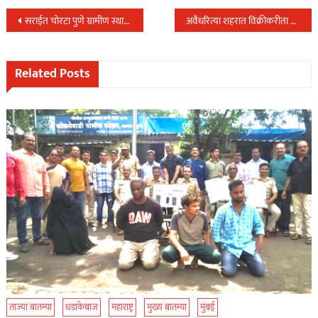
Post
सराईत चोरटा पुणे ग्रामीण स्थानिक गुन्हे शाखेच्या ताब्यात…
अवैधरित्या शहरात विक्रीकरीता येणारा देशी विदेशी दारुचा साठा LCB च्या पथकाने पकडला…
navigation
Related Posts
ताज्या बातम्या
धडाकेबाज
महाराष्ट्र
मुख्य बातम्या
मुंबई