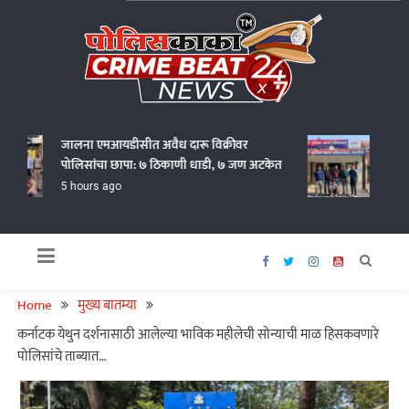
Skip
to
content
Policekaka Crime Beat News 24X7
जालना एमआयडीसीत अवैध दारू विक्रीवर
अमरावती
पोलिसांचा छापा: ७ ठिकाणी धाडी, ७ जण अटकेत
राजस्था
गजाआ
5 hours ago
6 hour
Home
मुख्य बातम्या
कर्नाटक येथुन दर्शनासाठी आलेल्या भाविक महीलेची सोन्याची माळ हिसकवणारे
पोलिसांचे ताब्यात…