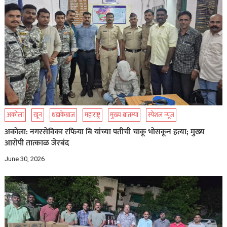
अकोला
खून
धडाकेबाज
महाराष्ट्र
मुख्य बातम्या
स्पेशल न्यूज
अकोला: नगरसेविका रफिया बि यांच्या पतीची चाकू भोसकून हत्या; मुख्य
आरोपी तात्काळ जेरबंद
June 30, 2026