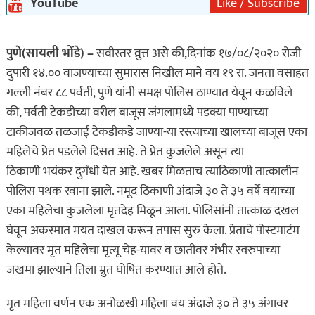
YouTube
Like / Subscribe
पुणे(सायली भोंडे) –
सवीस्तर व्रुत्त असे की,दिनांक १७/०८/२०२० रोजी
दुपारी १४.०० वाजण्याच्या सुमारास निखील माने वय १९ रा. जनता वसाहत
गल्ली नंबर ८८ पर्वती, पुणे यांनी समक्ष पोलिस ठाण्यात येवून कळविले
की, पर्वती टेकडीच्या वरील बाजूस जंगलामध्ये पडक्या पाण्याच्या
टाकीजवळ तळजाई टेकडीकडे जाण्या-या रस्त्याच्या खालच्या बाजूस एका
महिलेचे प्रेत पडलेले दिसत आहे. ते प्रेत कुजलेले असून त्या
ठिकाणी भयंकर दुर्गंधी येत आहे. खबर मिळताच त्याठिकाणी तात्कालीन
पोलिस पथक रवाना झाले. नमूद ठिकाणी अंदाजे ३० ते ३५ वर्षे वयाच्या
एका महिलेचा कुजलेला मृतदेह मिळून आला. पोलिसांनी तात्काळ दखल
घेवून अकस्मात मयत दाखल करून तपास सुरु केला. प्रेताचे पोस्टमार्टम
केल्यावर मृत महिलेचा मृत्यू चेह-यावर व छातीवर गंभीर स्वरुपाच्या
जखमा झाल्याने तिला म्रुत घोषित करण्यात आले होते.
मृत महिला वर्णन एक अनोळखी महिला वय अंदाजे ३० ते ३५ अंगावर