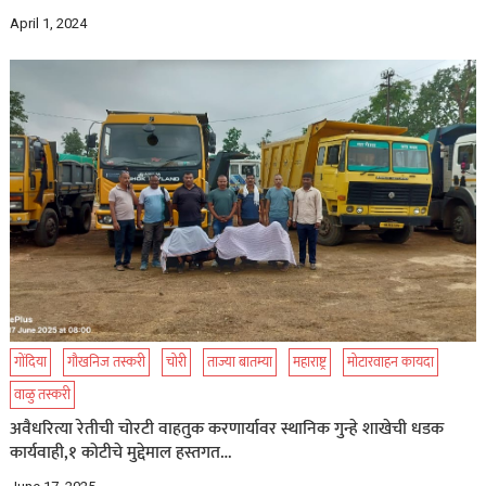
April 1, 2024
गोंदिया
गौखनिज तस्करी
चोरी
ताज्या बातम्या
महाराष्ट्र
मोटारवाहन कायदा
वाळु तस्करी
अवैधरित्या रेतीची चोरटी वाहतुक करणार्यावर स्थानिक गुन्हे शाखेची धडक
कार्यवाही,१ कोटीचे मुद्देमाल हस्तगत…