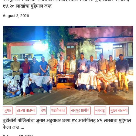
१४.२० लाखांचा मुद्देमाल जप्त
August 3, 2026
जुगार
ताज्या बातम्या
देश
धडाकेबाज
नागपुर ग्रामीण
महाराष्ट्र
मुख्य बातम्या
बुटीबोरी पोलिसांचा जुगार अड्ड्यावर छापा,१४ आरोपींसह ४५ लाखाचा मुद्देमाल
केला जप्त….