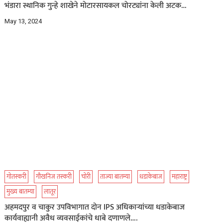
भंडारा स्थानिक गुन्हे शाखेने मोटारसायकल चोरट्यांना केली अटक…
May 13, 2024
गोतस्करी
गौखनिज तस्करी
चोरी
ताज्या बातम्या
धडाकेबाज
महाराष्ट्र
मुख्य बातम्या
लातूर
अहमदपुर व चाकुर उपविभागात दोन IPS अधिकाऱ्यांच्या धडाकेबाज
कार्यवाह्यानी अवैध व्यवसाईकांचे धाबे दणाणले….