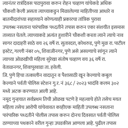
त्यानंतर रात्रंदिवस पाठपुरावा करुन रोहन चव्हाण यांचेकडे अधिक
चौकशी केली असता त्याच्याकडुन मिळालेल्या माहितीच्या आधारे व
बातमीदारांच्या सहाय्याने कोणत्याही प्रकारचा तांत्रिक पुरावा
उपलब्ध नसताना पारंपारिक पध्दतीने तपास करुन एका संशयीत इसमास
ताव्यात घेतले. त्याच्याकडे अत्यंत हुशारीने चौकशी करता त्याने त्याचे नाव
सागर दादाहरी साठे वय २६ वर्षे रा. सुतारदरा, कोथरुड, पुणे मुळ रा. पाटील
इस्टेट, गल्ली नंबर ०५, शिवाजीनगर, पुणे असे असल्याचे सांगून त्याने
त्याच्या ओळखीची महिला सुरेखा संतोष चव्हाण वय ३६ वर्षे रा.
वेताळनगर, शिवापूरवाडा ता. हवेली.
जि. पुणे हिचा तत्कालीन वादातून व पैशासाठी खून केल्याचे कबुल
केल्याने पर्वती पोलिस स्टेशन गु.र. नं ३६८ / २०२३ भादंवि कलम ३०२
मध्ये अटक करण्यात आली आहे.
नमूद गुन्हयात सर्वप्रथम तिची ओळख पटणे हे महत्वाचे होते तसेच मयत
महिला तसेच आरोपी यांचेवावत काहीएक माहिती उपलब्ध नसताना
पारंपारिक पध्दतीने पोलीस तपास करुन दोनच दिवसात पर्वती पोलिस
ठाण्याच्या पथकाने वरील गुन्हा उघडकीस आणला आहे. पुढील तपास