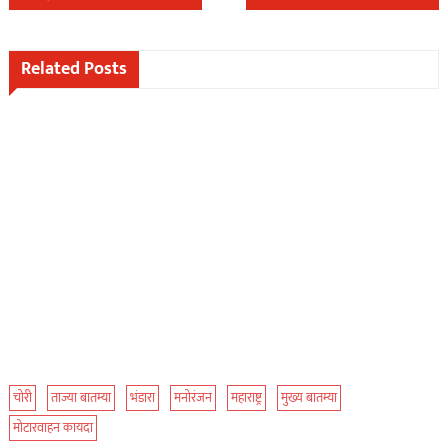
navigation
Related Posts
चोरी
ताज्या बातम्या
भंडारा
मनोरंजन
महाराष्ट्र
मुख्य बातम्या
मोटारवाहन कायदा