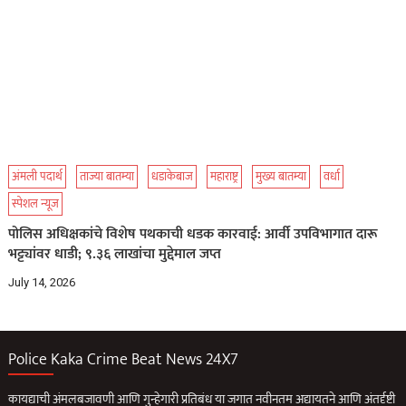
अंमली पदार्थ
ताज्या बातम्या
धडाकेबाज
महाराष्ट्र
मुख्य बातम्या
वर्धा
स्पेशल न्यूज
पोलिस अधिक्षकांचे विशेष पथकाची धडक कारवाई: आर्वी उपविभागात दारू
भट्ट्यांवर धाडी; ९.३६ लाखांचा मुद्देमाल जप्त
July 14, 2026
Police Kaka Crime Beat News 24X7
कायद्याची अंमलबजावणी आणि गुन्हेगारी प्रतिबंध या जगात नवीनतम अद्यायतने आणि अंतर्दृष्टी