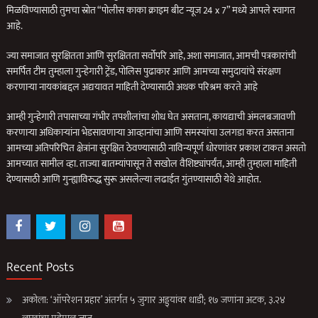
मिळविण्यासाठी तुमचा स्रोत “पोलीस काका क्राइम बीट न्यूज 24 x 7” मध्ये आपले स्वागत
आहे.
ज्या समाजात सुरक्षितता आणि सुरक्षितता सर्वोपरि आहे, अशा समाजात, आमची पत्रकारांची
समर्पित टीम तुम्हाला गुन्हेगारी ट्रेंड, पोलिस पुढाकार आणि आमच्या समुदायांचे संरक्षण
करणार्‍या नायकांबद्दल अद्ययावत माहिती देण्यासाठी अथक परिश्रम करते आहे
आम्ही गुन्हेगारी तपासाच्या गंभीर तपशीलांचा शोध घेत असताना, कायद्याची अंमलबजावणी
करणार्‍या अधिकार्‍यांना भेडसावणार्‍या आव्हानांचा आणि समस्यांचा उलगडा करत असताना
आमच्या अतिपरिचित क्षेत्रांना सुरक्षित ठेवण्यासाठी नाविन्यपूर्ण धोरणांवर प्रकाश टाकत असतो
आमच्यात सामील व्हा. ताज्या बातम्यांपासून ते सखोल वैशिष्ट्यांपर्यंत, आम्ही तुम्हाला माहिती
देण्यासाठी आणि गुन्ह्याविरुद्ध सुरू असलेल्या लढाईत गुंतण्यासाठी येथे आहोत.
Recent Posts
अकोला: ‘ऑपरेशन प्रहार’ अंतर्गत ५ जुगार अड्ड्यांवर धाडी; १७ जणांना अटक, ३.२४