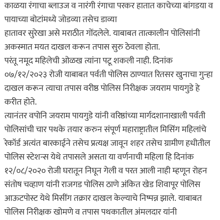
काळया रंगाचा ब्लाउज व नारंगी रंगाचा परकर हातात काचेच्या बांगडया व
पायाच्या बोटांमध्ये जोडव्या तसेच डाव्या
हातावर सुरेखा असे मराठीत गोंदलेले. याबाबत तात्कालीन पोलिसांनी
अकस्मात मयत दाखल करून तपास सुरु ठेवला होता.
परंतू नमूद महिलेची ओळख त्यांना पटू शकली नाही. दिनांक
०७/१२/२०२३ रोजी याबाबत पर्वती पोलिस ठाण्यात रितसर खुनाचा गुन्हा
दाखल करून त्याचा तपास वरीष्ठ पोलिस निरीक्षक जयराम पायगुडे हे
करीत होते.
त्यानंतर वपोनि जयराम पायगुडे यांनी वरिष्ठांच्या मार्गदशानाखाली पर्वती
पोलिसांची चार पथके तयार करुन संपूर्ण महाराष्ट्रातील मिसिंग महिलांचे
रेकॉर्ड अत्यंत बारकाईने तसेच प्रत्यक्ष जावून शहर तसेच ग्रामीण हधीतील
पोलिस स्टेशन्स येथे तपासले असता या वर्णनाची महिला हि दिनांक
१२/०८/२०२० रोजी घरातून निघून गेली व परत आली नाही म्हणून रोहन
संतोष चव्हाण यांनी राजगड पोलिस ठाणे अंकित खेड शिवापूर पोलिस
आऊटपोस्ट येथे मिसींग तक्रार दाखल केल्याचे निष्पन्न झाले. याबाबत
पोलिस निरीक्षक खोमणे व तपास पथकातील अंमलदार यांनी