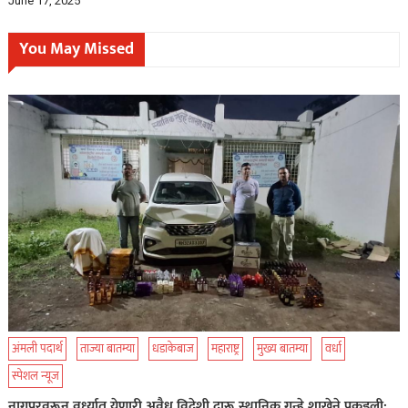
June 17, 2025
You May Missed
अंमली पदार्थ
ताज्या बातम्या
धडाकेबाज
महाराष्ट्र
मुख्य बातम्या
वर्धा
स्पेशल न्यूज
नागपूरवरून वर्ध्यात येणारी अवैध विदेशी दारू स्थानिक गुन्हे शाखेने पकडली;