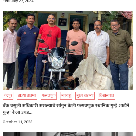
February 27, 2024
चंद्रपूर
ताज्या बातम्या
फसवणूक
महाराष्ट्र
मुख्य बातम्या
विश्वासघात
बॅंक वसुली अधिकारी असल्याचे सांगुन केली फसवणुक स्थानिक गुन्हे शाखेने
गुन्हा केला उघड…
October 11, 2023