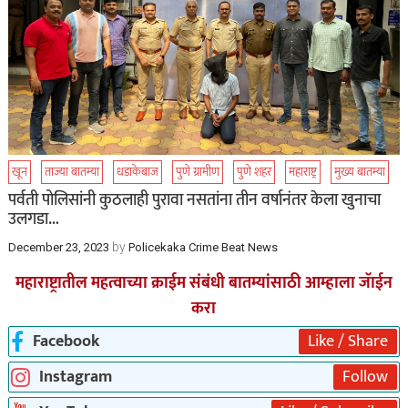
खून
ताज्या बातम्या
धडाकेबाज
पुणे ग्रामीण
पुणे शहर
महाराष्ट्र
मुख्य बातम्या
पर्वती पोलिसांनी कुठलाही पुरावा नसतांना तीन वर्षानंतर केला खुनाचा
उलगडा…
by
December 23, 2023
Policekaka Crime Beat News
महाराष्ट्रातील महत्वाच्या क्राईम संबंधी बातम्यांसाठी आम्हाला जॅाईन
करा
Facebook
Like / Share
Instagram
Follow