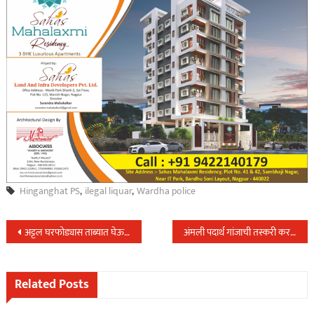
Hinganghat PS
,
ilegal liquar
,
Wardha police
Post
अट्टल घरफोड्यास ताब्यात घेऊन स्थानिक गुन्हे शाखेने उघड केले ८ घरफोडीचे गुन्हे,मुद्देमाल हस्तगत…
अंमली पदार्थ गांजाची तस्करी करणारे दोघे मुद्देमालासह स्थानिक गुन्हे शाखेच्या ताब्यात….
navigation
Related Posts