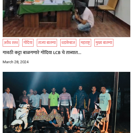
अवैध शस्त्र
गोंदिया
ताज्या बातम्या
धडाकेबाज
महाराष्ट्र
मुख्य बातम्या
गावठी कट्टा बाळगणारे गोंदिया LCB चे ताब्यात…
March 28, 2024