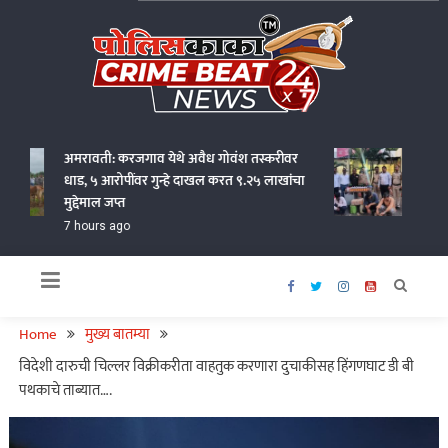
Skip
to
content
Policekaka Crime Beat News 24X7
अमरावती: करजगाव येथे अवैध गोवंश तस्करीवर
जालना ए
धाड, ५ आरोपींवर गुन्हे दाखल करत ९.२५ लाखांचा
पोलिसां
मुद्देमाल जप्त
19 hour
7 hours ago
Home
मुख्य बातम्या
विदेशी दारुची चिल्लर विक्रीकरीता वाहतुक करणारा दुचाकीसह हिंगणघाट डी बी
पथकाचे ताब्यात….