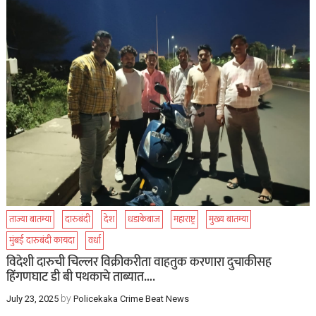
ताज्या बातम्या
दारुबंदी
देश
धडाकेबाज
महाराष्ट्र
मुख्य बातम्या
मुंबई दारुबंदी कायदा
वर्धा
विदेशी दारुची चिल्लर विक्रीकरीता वाहतुक करणारा दुचाकीसह
हिंगणघाट डी बी पथकाचे ताब्यात….
by
July 23, 2025
Policekaka Crime Beat News