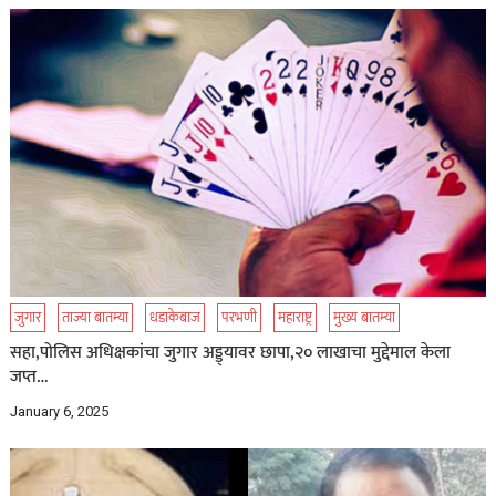
जुगार
ताज्या बातम्या
धडाकेबाज
परभणी
महाराष्ट्र
मुख्य बातम्या
सहा,पोलिस अधिक्षकांचा जुगार अड्ड्यावर छापा,२० लाखाचा मुद्देमाल केला
जप्त…
January 6, 2025