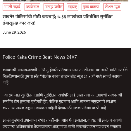
अंमली पदार्थ
धडाकेबाज
नागपुर ग्रामीण
महाराष्ट्र
मुख्य बातम्या
स्पेशल न्यूज
सावनेर पोलिसांची मोठी कारवाई; ७.३३ लाखांच्या प्रतिबंधित सुगंधित
तंबाखूसह कार जप्त!
June 29, 2026
Police Kaka Crime Beat News 24X7
कायद्याची अंमलबजावणी आणि गुन्हेगारी प्रतिबंध या जगात नवीनतम अद्यायतने आणि अंतर्दृष्टी
मिळविण्यासाठी तुमचा स्रोत “पोलीस काका क्राइम बीट न्यूज 24 x 7” मध्ये आपले स्वागत
आहे.
ज्या समाजात सुरक्षितता आणि सुरक्षितता सर्वोपरि आहे, अशा समाजात, आमची पत्रकारांची
समर्पित टीम तुम्हाला गुन्हेगारी ट्रेंड, पोलिस पुढाकार आणि आमच्या समुदायांचे संरक्षण
करणार्‍या नायकांबद्दल अद्ययावत माहिती देण्यासाठी अथक परिश्रम करते आहे
आम्ही गुन्हेगारी तपासाच्या गंभीर तपशीलांचा शोध घेत असताना, कायद्याची अंमलबजावणी
करणार्‍या अधिकार्‍यांना भेडसावणार्‍या आव्हानांचा आणि समस्यांचा उलगडा करत असताना