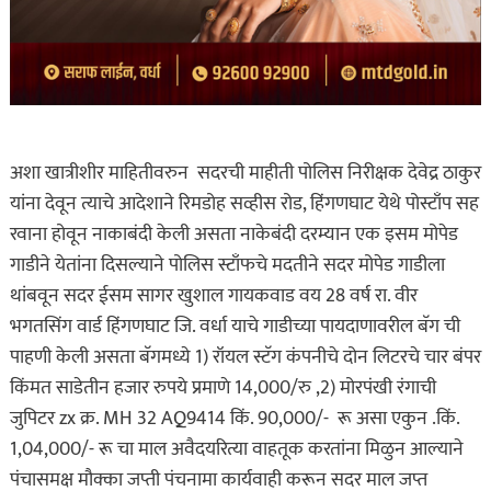
अशा खात्रीशीर माहितीवरुन सदरची माहीती पोलिस निरीक्षक देवेद्र ठाकुर
यांना देवून त्याचे आदेशाने रिमडोह सव्हीस रोड, हिंगणघाट येथे पोस्टाँप सह
रवाना होवून नाकाबंदी केली असता नाकेबंदी दरम्यान एक इसम मोपेड
गाडीने येतांना दिसल्याने पोलिस स्टाँफचे मदतीने सदर मोपेड गाडीला
थांबवून सदर ईसम सागर खुशाल गायकवाड वय 28 वर्ष रा. वीर
भगतसिंग वार्ड हिंगणघाट जि. वर्धा याचे गाडीच्या पायदाणावरील बॅग ची
पाहणी केली असता बॅगमध्ये 1) रॉयल स्टॅग कंपनीचे दोन लिटरचे चार बंपर
किंमत साडेतीन हजार रुपये प्रमाणे 14,000/रु ,2) मोरपंखी रंगाची
जुपिटर zx क्र. MH 32 AQ9414 किं. 90,000/- रू असा एकुन .किं.
1,04,000/- रू चा माल अवैदयरित्या वाहतूक करतांना मिळुन आल्याने
पंचासमक्ष मौक्का जप्ती पंचनामा कार्यवाही करून सदर माल जप्त