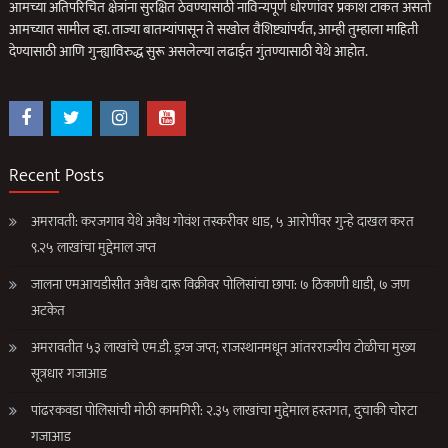
आमच्या अतिपरिचित क्षेत्रांना सुरक्षित ठेवण्यासाठी नाविन्यपूर्ण धोरणांवर प्रकाश टाकत असतो
आमच्यात सामील व्हा. ताज्या बातम्यांपासून ते सखोल वैशिष्ट्यांपर्यंत, आम्ही तुम्हाला माहिती
देण्यासाठी आणि गुन्ह्याविरुद्ध सुरू असलेल्या लढाईत गुंतण्यासाठी येथे आहोत.
Recent Posts
अमरावती: करजगाव येथे अवैध गोवंश तस्करीवर धाड, ५ आरोपींवर गुन्हे दाखल करत
९.२५ लाखांचा मुद्देमाल जप्त
जालना एमआयडीसीत अवैध दारू विक्रीवर पोलिसांचा छापा: ७ ठिकाणी धाडी, ७ जण
अटकेत
अमरावतीत ५३ लाखांचे एम.डी. ड्रग्ज जप्त; राजस्थानमधून आंतरराज्यीय टोळीचा मुख्य
सूत्रधार गजाआड
पांढरकवडा पोलिसांची मोठी कामगिरी: २.३५ लाखांचा मुद्देमाल हस्तगत, दुचाकी चोरटा
गजाआड