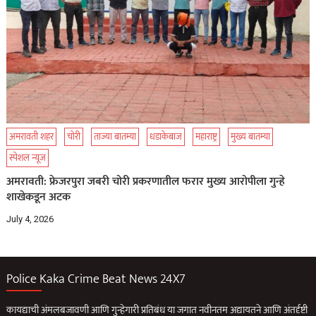
अमरावती शहर
चोरी
ताज्या बातम्या
धडाकेबाज
महाराष्ट्र
मुख्य बातम्या
स्पेशल न्यूज
अमरावती: फ्रेजरपुरा जबरी चोरी प्रकरणातील फरार मुख्य आरोपीला गुन्हे
शाखेकडून अटक
July 4, 2026
Police Kaka Crime Beat News 24X7
कायद्याची अंमलबजावणी आणि गुन्हेगारी प्रतिबंध या जगात नवीनतम अद्यायतने आणि अंतर्दृष्टी