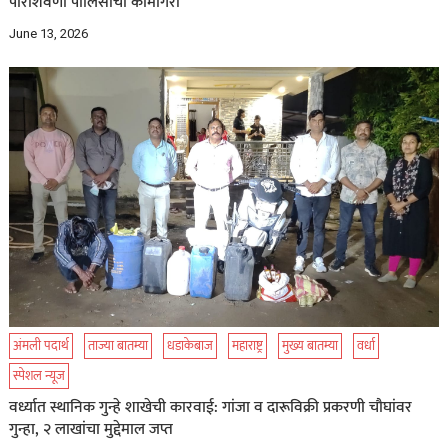
पारशिवणी पोलिसांची कामगिरी
June 13, 2026
अंमली पदार्थ
ताज्या बातम्या
धडाकेबाज
महाराष्ट्र
मुख्य बातम्या
वर्धा
स्पेशल न्यूज
वर्ध्यात स्थानिक गुन्हे शाखेची कारवाई: गांजा व दारूविक्री प्रकरणी चौघांवर
गुन्हा, २ लाखांचा मुद्देमाल जप्त