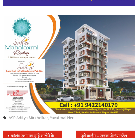
ASP Aditya Mirkhelkar
,
Yavatmal Ner
Post
वाशिम स्थानिक गुन्हे शाखेने केले जिल्ह्यातील व बीड जिल्ह्यातील १३ गुन्हे केले उघड…
पुणे क्राईम – खडक पोलिस स्टेशन हद्दीत मध्यरात्री घरात घुसुन गोळ्या झाडुन केला खुन…