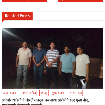
navigation
Related Posts
ताज्या बातम्या
नागपुर ग्रामीण
महाराष्ट्र
मुख्य बातम्या
स्पेशल न्यूज
अवैधरित्या रेतीची चोरटी वाहतूक करणाऱ्या आरोपीविरुद्ध गुन्हा नोंद;