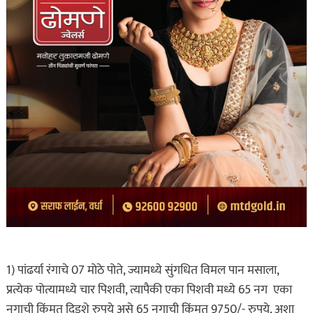
1) पांढर्या रंगाचे 07 मोठे पोते, ज्यामध्ये सुंगधित विमल पान मसाला,
प्रत्येक पोत्यामध्ये चार पिशवी, त्यापैकी एका पिशवी मध्ये 65 नग एका
नगाची किंमत दिडशे रुपये असे 65 नगाची किंमत 9750/- रुपये, अशा