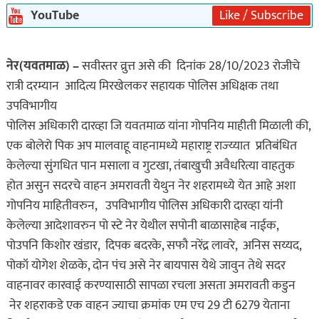
YouTube
Like / Subscribe
नेर(यवतमाळ) –
सवीस्तर व्रुत्त असे की दिनांक 28/10/2023 रोजीचे
रात्री दरम्यान आदित्य मिरखेलकर सहायक पोलिस अधिक्षक तथा
उपविभागीय
पोलिस अधिकारी दारव्हा जि यवतमाळ यांना गोपनिय माहीती मिळाली की,
एक बोलेरो पिक अप मालवाहू वाहनामध्ये महाराष्ट्र राज्य्यात प्रतिबंधित
केलेल्या सुंगधित पान मसाला व गुटखा, तंबाखुची अवैधरित्या वाहतुक
होत असुन सदरचे वाहन अमरावती येथुन नेर शहरामध्ये येत आहे अशा
गोपनिय माहितीवरुन, उपविभागीय पोलिस अधिकारी दारव्हा यांनी
केलेल्या आदेशावरुन पो स्टे नेर येथील सपोनी बाळासाहेब नाईक,
पोउपनि किशोर खंडार, दिपक बदरके, सफौ नरेंद्र लावरे, अनिस सय्यद,
पोकॉ योगेश शेळके, दोन पंच असे नेर बायपास येथे जावुन तेथे सदर
वाहनावर कारवाई करण्यासाठी सापळा रचला असता अमरावती कडुन
नेर शहराकडे एक वाहन ज्याचा क्रमांक एम एच 29 टी 6279 येताना