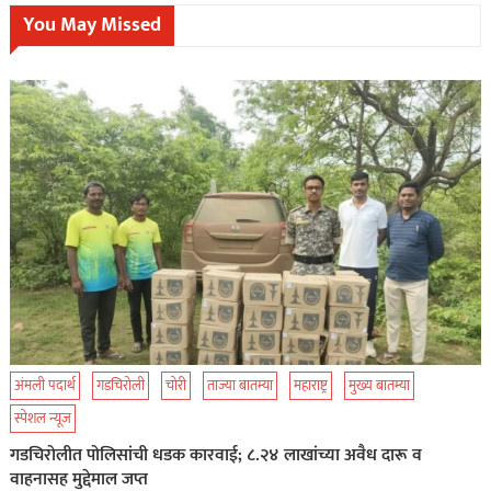
You May Missed
अंमली पदार्थ
गडचिरोली
चोरी
ताज्या बातम्या
महाराष्ट्र
मुख्य बातम्या
स्पेशल न्यूज
गडचिरोलीत पोलिसांची धडक कारवाई; ८.२४ लाखांच्या अवैध दारू व
वाहनासह मुद्देमाल जप्त