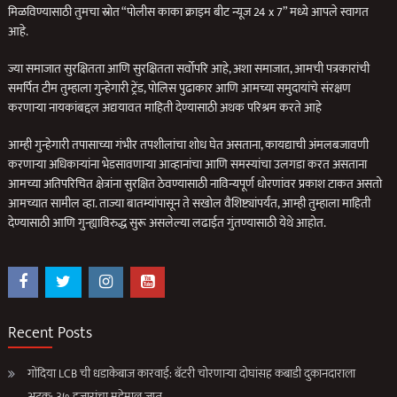
मिळविण्यासाठी तुमचा स्रोत “पोलीस काका क्राइम बीट न्यूज 24 x 7” मध्ये आपले स्वागत
आहे.
ज्या समाजात सुरक्षितता आणि सुरक्षितता सर्वोपरि आहे, अशा समाजात, आमची पत्रकारांची
समर्पित टीम तुम्हाला गुन्हेगारी ट्रेंड, पोलिस पुढाकार आणि आमच्या समुदायांचे संरक्षण
करणार्‍या नायकांबद्दल अद्ययावत माहिती देण्यासाठी अथक परिश्रम करते आहे
आम्ही गुन्हेगारी तपासाच्या गंभीर तपशीलांचा शोध घेत असताना, कायद्याची अंमलबजावणी
करणार्‍या अधिकार्‍यांना भेडसावणार्‍या आव्हानांचा आणि समस्यांचा उलगडा करत असताना
आमच्या अतिपरिचित क्षेत्रांना सुरक्षित ठेवण्यासाठी नाविन्यपूर्ण धोरणांवर प्रकाश टाकत असतो
आमच्यात सामील व्हा. ताज्या बातम्यांपासून ते सखोल वैशिष्ट्यांपर्यंत, आम्ही तुम्हाला माहिती
देण्यासाठी आणि गुन्ह्याविरुद्ध सुरू असलेल्या लढाईत गुंतण्यासाठी येथे आहोत.
Recent Posts
गोंदिया LCB ची धडाकेबाज कारवाई: बॅटरी चोरणाऱ्या दोघांसह कबाडी दुकानदाराला
अटक; ३७ हजारांचा मुद्देमाल जप्त