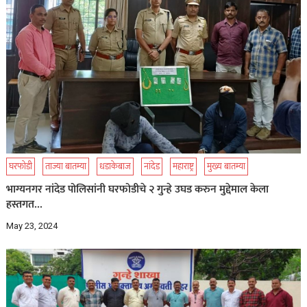
घरफोडी
ताज्या बातम्या
धडाकेबाज
नांदेड
महाराष्ट्र
मुख्य बातम्या
भाग्यनगर नांदेड पोलिसांनी घरफोडीचे २ गुन्हे उघड करुन मुद्देमाल केला
हस्तगत…
May 23, 2024