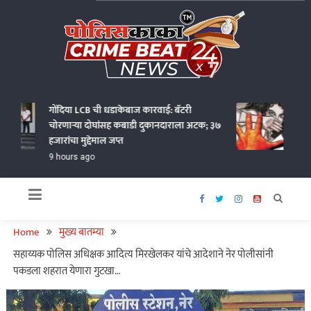
Skip
to
content
Policekaka Crime Beat News 24X7
गोंदिया LCB ची धडाकेबाज कारवाई: बॅटरी
भंडारा
चोरणाऱ्या दोघांसह कबाडी दुकानदाराला अटक; ३७
अत्याच
हजारांचा मुद्देमाल जप्त
अटक
9 hours ago
9 hou
Home
मुख्य बातम्या
सहाय्यक पोलिस अधिक्षक आदित्य मिरखेलकर यांचे आदेशाने नेर पोलीसांनी
पकडला शहरात येणारा गुटखा…