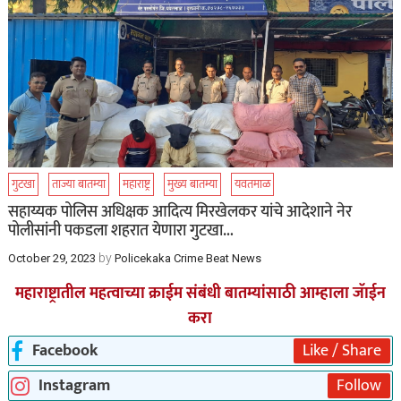
गुटखा
ताज्या बातम्या
महाराष्ट्र
मुख्य बातम्या
यवतमाळ
सहाय्यक पोलिस अधिक्षक आदित्य मिरखेलकर यांचे आदेशाने नेर
पोलीसांनी पकडला शहरात येणारा गुटखा…
by
October 29, 2023
Policekaka Crime Beat News
महाराष्ट्रातील महत्वाच्या क्राईम संबंधी बातम्यांसाठी आम्हाला जॅाईन
करा
Facebook
Like / Share
Instagram
Follow