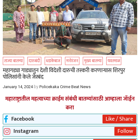
ताज्या बातम्या
दारुबंदी
धडाकेबाज
मनोरंजन
मुख्य बातम्या
यवतमाळ
महागड्या गाड्यातुन देशी विदेशी दारुची तस्करी करणाऱ्यास शिरपुर
पोलिसांनी केले जेरबंद
by
January 14, 2024
Policekaka Crime Beat News
महाराष्ट्रातील महत्वाच्या क्राईम संबंधी बातम्यांसाठी आम्हाला जॅाईन
करा
Facebook
Like / Share
Instagram
Follow