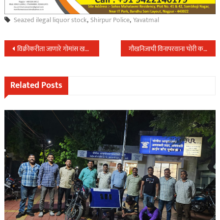
Seazed ilegal liquor stock
,
Shirpur Police
,
Yavatmal
Post
विक्रीकरीता जाणारे गोमांस खदान पोलिसांनी नाकाबंदी करुन घेतले ताब्यात…
गौखनिजाची विनापरवाना चोरी करुन वाहतुक करणारे समुद्रपुर पोलिसांचे जाळ्यात…
navigation
Related Posts