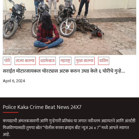
चोरी
ताज्या बातम्या
धडाकेबाज
महाराष्ट्र
मुख्य बातम्या
वाशिम
सराईत मोटारसायकल चोरट्यास अटक करुन उघड केले ६ चोरीचे गुन्हे…
April 6, 2024
Police Kaka Crime Beat News 24X7
कायद्याची अंमलबजावणी आणि गुन्हेगारी प्रतिबंध या जगात नवीनतम अद्यायतने आणि अंतर्दृष्टी
मिळविण्यासाठी तुमचा स्रोत “पोलीस काका क्राइम बीट न्यूज 24 x 7” मध्ये आपले स्वागत
आहे.