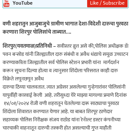
YouTube
Like / Subscribe
वणी शहरातुन आजुबाजुचे ग्रामीण भागात देशा-विदेशी दारुचा पुरवठा
करणारा शिरपुर पोलिसांचे ताब्यात….
शिरपुर(यवतमाळ)प्रतिनिधी –
सवीस्तर व्रुत्त असे की,पोलिस अधीक्षक डॅा
पवन बन्सोड यांनी जिल्ह्यातील दारु संबंधी व अवैध धंद्याचे समूळ उच्चाटन
करण्याकरिता जिल्ह्यातील सर्व पोलिस स्टेशन प्रभारी यांना मार्गदर्शन
करून सूचना दिल्या होत्या व त्यानुसार शिंदोला परिसरात काही दारु
विक्रेते लपूनछपून अवैध
दारुचा ठिय्या चालवतात. त्यात अग्रेसर असलेल्या गुन्हेगारांवर पोलिसांनी
यापुर्वीही कारवाई केली आहे. तरीसुध्दा येरे माझ्या मागल्या प्रमाणे दिनांक
१४/०१/२०२४ रोजी वणी शहरातून घेतलेल्या दारू साठ्याचा पुरवठा
शिंदोला शिवारात करण्यात येणार आहे. या बाबत शिरपूर ठाणेदार
सहाय्यक पोलिस निरीक्षक संजय राठोड यांना रेनॅाल्ट डस्टर कंपनीच्या
चारचाकी वाहनातून दारुची तस्करी होत असल्याची गुप्त माहीती