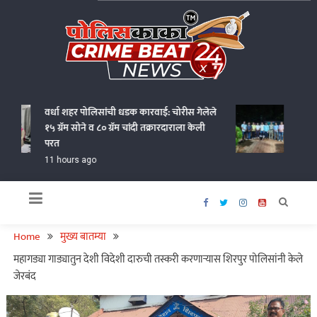
Skip
to
content
Policekaka Crime Beat News 24X7
वर्धा शहर पोलिसांची धडक कारवाई: चोरीस गेलेले
गोंदियात 
१५ ग्रॅम सोने व ८० ग्रॅम चांदी तक्रारदाराला केली
आणत १.१८
परत
11 hour
11 hours ago
Home
मुख्य बातम्या
महागड्या गाड्यातुन देशी विदेशी दारुची तस्करी करणाऱ्यास शिरपुर पोलिसांनी केले
जेरबंद