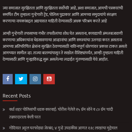
ज्या समाजात सुरक्षितता आणि सुरक्षितता सर्वोपरि आहे, अशा समाजात, आमची पत्रकारांची
समर्पित टीम तुम्हाला गुन्हेगारी ट्रेंड, पोलिस पुढाकार आणि आमच्या समुदायांचे संरक्षण
करणार्‍या नायकांबद्दल अद्ययावत माहिती देण्यासाठी अथक परिश्रम करते आहे
आम्ही गुन्हेगारी तपासाच्या गंभीर तपशीलांचा शोध घेत असताना, कायद्याची अंमलबजावणी
करणार्‍या अधिकार्‍यांना भेडसावणार्‍या आव्हानांचा आणि समस्यांचा उलगडा करत असताना
आमच्या अतिपरिचित क्षेत्रांना सुरक्षित ठेवण्यासाठी नाविन्यपूर्ण धोरणांवर प्रकाश टाकत असतो
आमच्यात सामील व्हा. ताज्या बातम्यांपासून ते सखोल वैशिष्ट्यांपर्यंत, आम्ही तुम्हाला माहिती
देण्यासाठी आणि गुन्ह्याविरुद्ध सुरू असलेल्या लढाईत गुंतण्यासाठी येथे आहोत.
Recent Posts
वर्धा शहर पोलिसांची धडक कारवाई: चोरीस गेलेले १५ ग्रॅम सोने व ८० ग्रॅम चांदी
तक्रारदाराला केली परत
गोंदियात अट्टल घरफोड्या जेरबंद; ४ गुन्हे उघडकीस आणत १.१८ लाखांचा मुद्देमाल