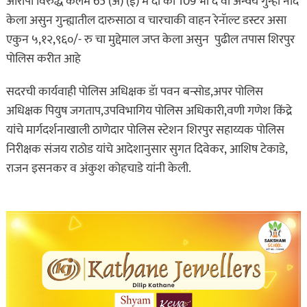
आरोपी विरुद्ध कलम 65 (अ) (ई) म दा का 109 भा द वी अन्वये गुन्हा नोंद
केला असुन गुन्ह्यातील दारुसाठा व चारचाकी वाहन रेनॅाल्ट डस्टर असा
एकुन ५,१२,९६०/- रु चा मुद्देमाल जप्त केला असुन पुढील तपास शिरपुर
पोलिस करीत आहे
सदरची कार्यवाही पोलिस अधिक्षक डॅा पवन बन्सोड,अपर पोलिस
अधिक्षक पियुष जगताप,उपविभागिय पोलिस अधिकारी,वणी गणेश किंद्रे
यांचे मार्गदर्शनाखाली ठाणेदार पोलिस स्टेशन शिरपुर सहाय्यक पोलिस
निरीक्षक संजय राठोड यांचे आदेशानुसार सुगत दिवेकर, आशिष टेकाडे,
राजन इसनकर व अंकुश कोहचाडे यांनी केली.