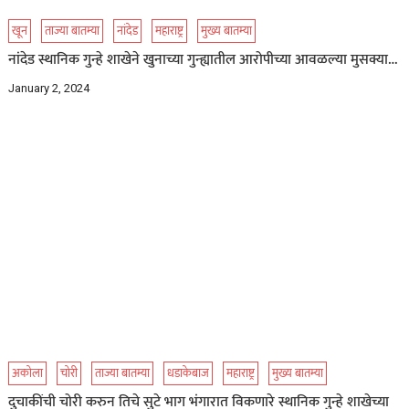
खून
ताज्या बातम्या
नांदेड
महाराष्ट्र
मुख्य बातम्या
नांदेड स्थानिक गुन्हे शाखेने खुनाच्या गुन्ह्यातील आरोपीच्या आवळल्या मुसक्या…
January 2, 2024
अकोला
चोरी
ताज्या बातम्या
धडाकेबाज
महाराष्ट्र
मुख्य बातम्या
दुचाकींची चोरी करुन तिचे सुटे भाग भंगारात विकणारे स्थानिक गुन्हे शाखेच्या