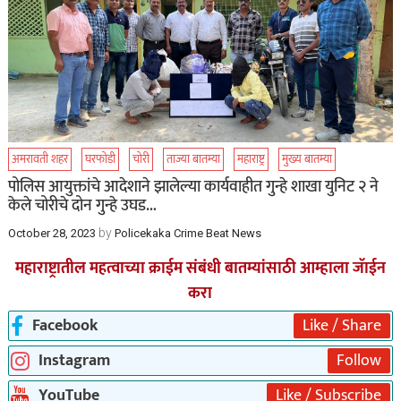
अमरावती शहर
घरफोडी
चोरी
ताज्या बातम्या
महाराष्ट्र
मुख्य बातम्या
पोलिस आयुक्तांचे आदेशाने झालेल्या कार्यवाहीत गुन्हे शाखा युनिट २ ने
केले चोरीचे दोन गुन्हे उघड…
by
October 28, 2023
Policekaka Crime Beat News
महाराष्ट्रातील महत्वाच्या क्राईम संबंधी बातम्यांसाठी आम्हाला जॅाईन
करा
Facebook
Like / Share
Instagram
Follow
YouTube
Like / Subscribe