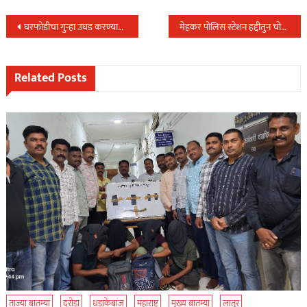
Post
घरफोडीचा गुन्हा उघड करण्यात अहमदपुर पोलिसांना यश,१८ लाखाचे सोने व पिस्टलसह ३ आरोपी अटकेत…
मेहकर पोलिस स्टेशन हद्दीतुन चोरीस गेलेला ट्रक स्थानिक गुन्हे शाखा यांनी शिताफीने केला हस्तगत…
navigation
Related Posts
ताज्या बातम्या
दरोडा
धडाकेबाज
महाराष्ट्र
मुख्य बातम्या
लातूर