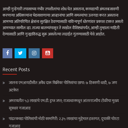
आम्ही गुन्हेगारी तपासाच्या गंभीर तपशीलांचा शोध घेत असताना, कायद्याची अंमलबजावणी
करणार्‍या अधिकार्‍यांना भेडसावणार्‍या आव्हानांचा आणि समस्यांचा उलगडा करत असताना
आमच्या अतिपरिचित क्षेत्रांना सुरक्षित ठेवण्यासाठी नाविन्यपूर्ण धोरणांवर प्रकाश टाकत असतो
आमच्यात सामील व्हा. ताज्या बातम्यांपासून ते सखोल वैशिष्ट्यांपर्यंत, आम्ही तुम्हाला माहिती
देण्यासाठी आणि गुन्ह्याविरुद्ध सुरू असलेल्या लढाईत गुंतण्यासाठी येथे आहोत.
Recent Posts
जालना एमआयडीसीत अवैध दारू विक्रीवर पोलिसांचा छापा: ७ ठिकाणी धाडी, ७ जण
अटकेत
अमरावतीत ५३ लाखांचे एम.डी. ड्रग्ज जप्त; राजस्थानमधून आंतरराज्यीय टोळीचा मुख्य
सूत्रधार गजाआड
पांढरकवडा पोलिसांची मोठी कामगिरी: २.३५ लाखांचा मुद्देमाल हस्तगत, दुचाकी चोरटा
गजाआड