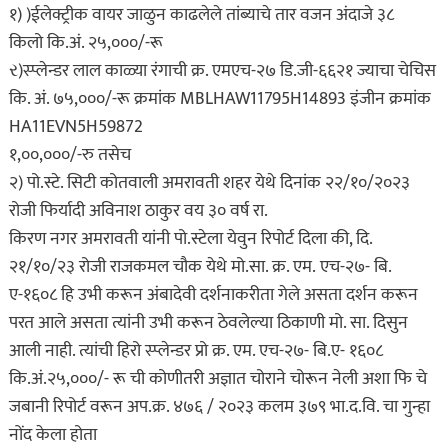
१) )ईलेक्ट्रीक वायर जाळुन काढलेले तांब्याचे तार वजन अंदाजे ३८
किलो कि.अं. २५,०००/-रू
ર)स्प्लेन्डर लाल काळ्या रंगाची क्र. एमएच-२७ डि.जी-६६२१ ज्याचा चेचिस
कि. अं. ७५,०००/-रू क्रमांक MBLHAW11795H14893 इंजीन क्रमांक
HA11EVN5H59872
१,००,०००/-रु तसेच
२) पो.स्टे. सिटी कोतवाली अमरावती शहर येथे दिनांक २२/१०/२०२३
रोजी फिर्यादी अविनाश ठाकुर वय ३० वर्ष रा.
किरण नगर अमरावती यांनी पो.स्टेला येवुन रिपोर्ट दिला की, दि.
२१/१०/२३ रोजी राजकमल चौक येथे मो.सा. क्र. एम. एच-२७- बि.
ए-१६०८ हि उभी करून अंबादेवी दर्शनाकरीता गेले असता दर्शन करून
परत आले असता त्यांनी उभी करून ठेवलेल्या ठिकाणी मो. सा. दिसुन
आली नाही. त्यांची हिरो स्प्लेन्डर प्रो क्र. एम. एच-२७- बि.ए- १६०८
कि.अं.२५,०००/- रू ची कोणीतरी अज्ञात चोराने चोरून नेली अशा फि चे
जबानी रिपोर्ट वरून अप.क्र. ४७६ / २०२३ कलम ३७९ भा.द.वि. चा गुन्हा
नोंद केला होता