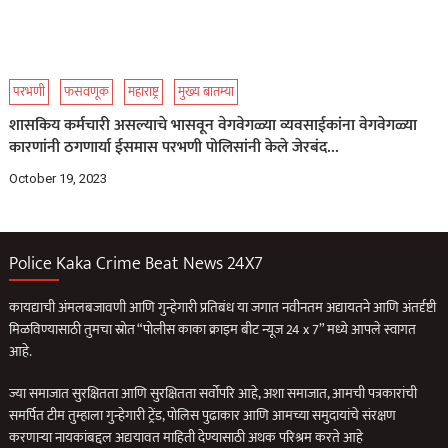
परभणी
फसवणूक
महाराष्ट्र
मुख्य बातम्या
शासकिय कर्मचारी असल्याचे भासवून वेगवेगळ्या व्यवसाईकांना वेगवेगळ्या
कारणांनी ठगणार्या ईसमास परभणी पोलिसांनी केले जेरबंद…
October 19, 2023
Police Kaka Crime Beat News 24X7
कायद्याची अंमलबजावणी आणि गुन्हेगारी प्रतिबंध या जगात नवीनतम अद्यायतने आणि अंतर्दृष्टी
मिळविण्यासाठी तुमचा स्रोत “पोलीस काका क्राइम बीट न्यूज 24 x 7” मध्ये आपले स्वागत
आहे.
ज्या समाजात सुरक्षितता आणि सुरक्षितता सर्वोपरि आहे, अशा समाजात, आमची पत्रकारांची
समर्पित टीम तुम्हाला गुन्हेगारी ट्रेंड, पोलिस पुढाकार आणि आमच्या समुदायांचे संरक्षण
करणार्‍या नायकांबद्दल अद्ययावत माहिती देण्यासाठी अथक परिश्रम करते आहे