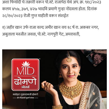
अशा फिर्यादी चे तक्रारी वरून पो.स्टे. राजापेठ येथे अप. क्र. ९१८/२०२३
कलम ४५७, ३७९, ४२७ भादवि प्रमाणे गुन्हा नोंदवला होता. दिनांक
२८/१०/२०२३ रोजी गुप्त माहीती वरून संशईत
१) जहीर खान उर्फ राजा वल्द जमीर खान वय १८ र्ष रा. अकबर नगर,
अबुताला मस्जीत जवळ, पो.स्टे. नागपुरी गेट, अमरावती,