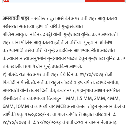
अमरावती शहर –
सवीस्तर व्रुत्त असे की अमरावती शहर आयुक्तालय
परीसरात सततच्या होणार्या चोरीचे गुन्ह्यसंबंधात
पोलिस आयुक्त नविनचंद्र रेड्डी यांनी गुन्हेशाखा युनिट क्र. २ अमरावती
शहर यांना पोलिस आयुक्तालय हद्दीतील चोरींच्या गुन्हयांना प्रतिबंध
करण्यासाठी तसेच चोरी चे गुन्हे उघडकिस आणण्याकरीता आदेशीत
केल्यावरून त्या अनुषगांने गुन्हेगारावर पाळत ठेवुन गुन्हेशाखा युनिट क्र. २
तर्फे खालील प्रमाणे दोन गुन्हे उघडकिस आणले.
१) पो.स्टे. राजापेठ अमरावती शहर येथे दिनांक १९/१०/२०२३ रोजी
फिर्यादी नामे सौ. डॉ. रूतीका राहुल लोखंडे य ३५ वर्ष रा. खापर्डे बगीचा,
अमरावती यांनी तक्रार दिली की, कवर नगर, महानुभाव आश्रम समोरील
हॉस्पीटलचे बांधकामाच्या ठिकाहुन 1 MM, 1.5 MM, 2MM, 4MM,
6MM, 10MM व त्यामध्ये चार MCB असा केबल तोडुन नुकसान केले व
त्यापैकी एकुण ७०,०००/- रू चा माल कोणीतरी अज्ञात चोरटयाने दि.
१८/१०/२०२३ ते दि. १९/१०/२०२३ चे रात्री दरम्यान चोरून नेला आहे.