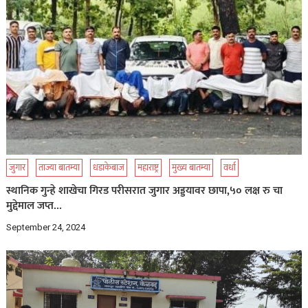
जुगार
ताज्या बातम्या
धडाकेबाज
महाराष्ट्र
मुख्य बातम्या
वर्धा
स्थानिक गुन्हे शाखेचा गिरड परीसरात जुगार अड्डयावर छापा,५० लक्ष रु चा
मुद्देमाल जप्त…
September 24, 2024