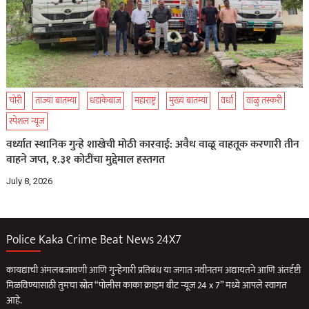
चोरी
ताज्या बातम्या
धडाकेबाज
महाराष्ट्र
मुख्य बातम्या
वर्धा
वाळु तस्करी
स्पेशल न्यूज
वर्ध्यात स्थानिक गुन्हे शाखेची मोठी कारवाई: अवैध वाळू वाहतूक करणारी तीन
वाहने जप्त, १.३१ कोटींचा मुद्देमाल हस्तगत
July 8, 2026
Police Kaka Crime Beat News 24X7
कायद्याची अंमलबजावणी आणि गुन्हेगारी प्रतिबंध या जगात नवीनतम अद्यायतने आणि अंतर्दृष्टी
मिळविण्यासाठी तुमचा स्रोत “पोलीस काका क्राइम बीट न्यूज 24 x 7” मध्ये आपले स्वागत
आहे.