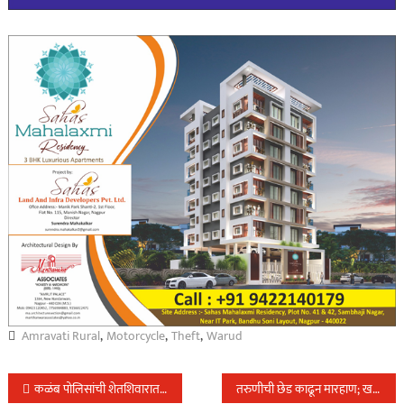
Amravati Rural
,
Motorcycle
,
Theft
,
Warud
Post
कळंब पोलिसांची शेतशिवारात गांजाची झाडे लावुन संवर्धन करणाऱ्या वर कार्यवाही.६०लक्ष रु चा मुद्देमाल केला जप्त….
तरुणीची छेड काढून मारहाण; खडकी परिसरातील घटना; एकावर गुन्हा दाखल…