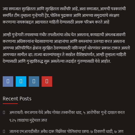
ज्या समाजात सुरक्षितता आणि सुरक्षितता सर्वोपरि आहे, अशा समाजात, आमची पत्रकारांची
समर्पित टीम तुम्हाला गुन्हेगारी ट्रेंड, पोलिस पुढाकार आणि आमच्या समुदायांचे संरक्षण
करणार्‍या नायकांबद्दल अद्ययावत माहिती देण्यासाठी अथक परिश्रम करते आहे
आम्ही गुन्हेगारी तपासाच्या गंभीर तपशीलांचा शोध घेत असताना, कायद्याची अंमलबजावणी
करणार्‍या अधिकार्‍यांना भेडसावणार्‍या आव्हानांचा आणि समस्यांचा उलगडा करत असताना
आमच्या अतिपरिचित क्षेत्रांना सुरक्षित ठेवण्यासाठी नाविन्यपूर्ण धोरणांवर प्रकाश टाकत असतो
आमच्यात सामील व्हा. ताज्या बातम्यांपासून ते सखोल वैशिष्ट्यांपर्यंत, आम्ही तुम्हाला माहिती
देण्यासाठी आणि गुन्ह्याविरुद्ध सुरू असलेल्या लढाईत गुंतण्यासाठी येथे आहोत.
Recent Posts
अमरावती: करजगाव येथे अवैध गोवंश तस्करीवर धाड, ५ आरोपींवर गुन्हे दाखल करत
९.२५ लाखांचा मुद्देमाल जप्त
जालना एमआयडीसीत अवैध दारू विक्रीवर पोलिसांचा छापा: ७ ठिकाणी धाडी, ७ जण