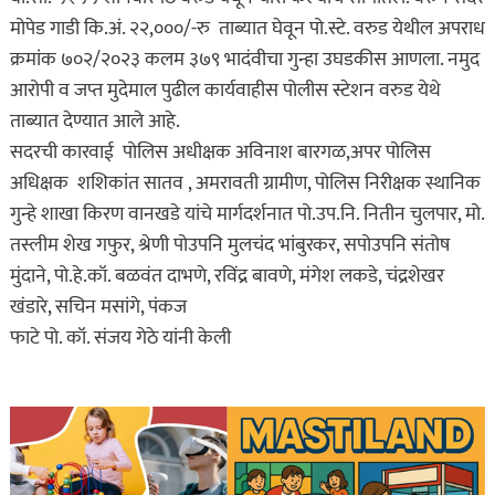
मोपेड गाडी कि.अं. २२,०००/-रु ताब्यात घेवून पो.स्टे. वरुड येथील अपराध
क्रमांक ७०२/२०२३ कलम ३७९ भादंवीचा गुन्हा उघडकीस आणला. नमुद
आरोपी व जप्त मुदेमाल पुढील कार्यवाहीस पोलीस स्टेशन वरुड येथे
ताब्यात देण्यात आले आहे.
सदरची कारवाई पोलिस अधीक्षक अविनाश बारगळ,अपर पोलिस
अधिक्षक शशिकांत सातव , अमरावती ग्रामीण, पोलिस निरीक्षक स्थानिक
गुन्हे शाखा किरण वानखडे यांचे मार्गदर्शनात पो.उप.नि. नितीन चुलपार, मो.
तस्लीम शेख गफुर, श्रेणी पोउपनि मुलचंद भांबुरकर, सपोउपनि संतोष
मुंदाने, पो.हे.कॉ. बळवंत दाभणे, रविंद्र बावणे, मंगेश लकडे, चंद्रशेखर
खंडारे, सचिन मसांगे, पंकज
फाटे पो. कॉ. संजय गेठे यांनी केली