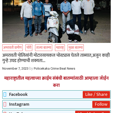
अमरावती ग्रामीण
चोरी
ताज्या बातम्या
महाराष्ट्र
मुख्य बातम्या
अमरावती पोलिसांनी मोटारसायकल चोरट्यास घेतले ताब्यात,अजुन काही
गुन्हे उघड होण्याची शक्यता…
by
November 7, 2023
Policekaka Crime Beat News
महाराष्ट्रातील महत्वाच्या क्राईम संबंधी बातम्यांसाठी आम्हाला जॅाईन
करा
Facebook
Like / Share
Instagram
Follow