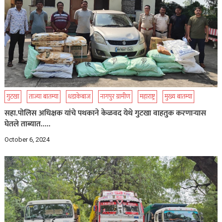
गुटखा
ताज्या बातम्या
धडाकेबाज
नागपुर ग्रामीण
महाराष्ट्र
मुख्य बातम्या
सहा.पोलिस अधिक्षक यांचे पथकाने केळवद येथे गुटखा वाहतुक करणाऱ्यास
घेतले ताब्यात…..
October 6, 2024