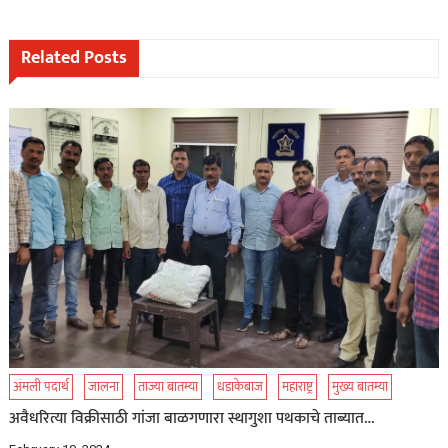
navigation
Related Posts
अंमली पदार्थ
जालना
ताज्या बातम्या
धडाकेबाज
महाराष्ट्र
मुख्य बातम्या
अवैधरित्या विक्रीसाठी गांजा बाळगणारा स्थागुशा पथकाचे ताब्यात…