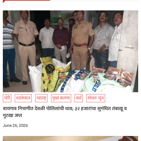
चोरी
धडाकेबाज
महाराष्ट्र
मुख्य बातम्या
वर्धा
स्पेशल न्यूज
वायगाव निपाणीत देवळी पोलिसांची धाड; ३२ हजारांचा सुगंधित तंबाखू व
गुटखा जप्त
June 26, 2026