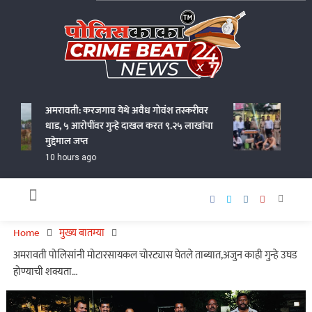
Skip
to
content
Policekaka Crime Beat News 24X7
अमरावती: करजगाव येथे अवैध गोवंश तस्करीवर
जालना ए
धाड, ५ आरोपींवर गुन्हे दाखल करत ९.२५ लाखांचा
पोलिसां
मुद्देमाल जप्त
22 hour
10 hours ago
Home
मुख्य बातम्या
अमरावती पोलिसांनी मोटारसायकल चोरट्यास घेतले ताब्यात,अजुन काही गुन्हे उघड
होण्याची शक्यता…