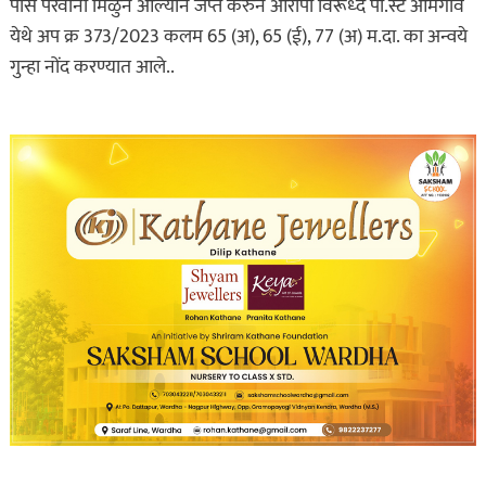
पास परवाना मिळुन आल्याने जप्त करुन आरोपी विरूध्द पो.स्टे आमगाव
येथे अप क्र 373/2023 कलम 65 (अ), 65 (ई), 77 (अ) म.दा. का अन्वये
गुन्हा नोंद करण्यात आले..