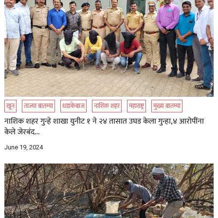
खून
ताज्या बातम्या
धडाकेबाज
नाशिक शहर
महाराष्ट्र
मुख्य बातम्या
नाशिक शहर गुन्हे शाखा युनीट १ ने २४ तासात उघड केला गुन्हा,४ आरोपींना
केले जेरबंद…
June 19, 2024