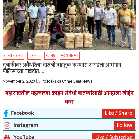
ताज्या बातम्या
दारुबंदी
महाराष्ट्र
मुख्य बातम्या
दुचाकीवर अवैधरित्या दारुची वाहतुक करणारा सापडला आमगाव
पोलिसांच्या तावडीत….
by
November 2, 2023
Policekaka Crime Beat News
महाराष्ट्रातील महत्वाच्या क्राईम संबंधी बातम्यांसाठी आम्हाला जॅाईन
करा
Facebook
Like / Share
Instagram
Follow
YouTube
Like / Subscribe