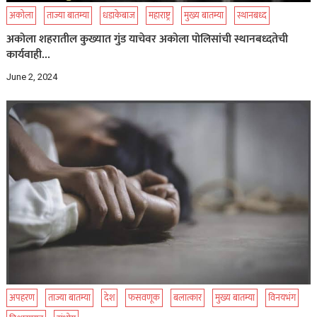
अकोला
ताज्या बातम्या
धडाकेबाज
महाराष्ट्र
मुख्य बातम्या
स्थानबध्द
अकोला शहरातील कुख्यात गुंड याचेवर अकोला पोलिसांची स्थानबध्दतेची
कार्यवाही…
June 2, 2024
अपहरण
ताज्या बातम्या
देश
फसवणूक
बलात्कार
मुख्य बातम्या
विनयभंग