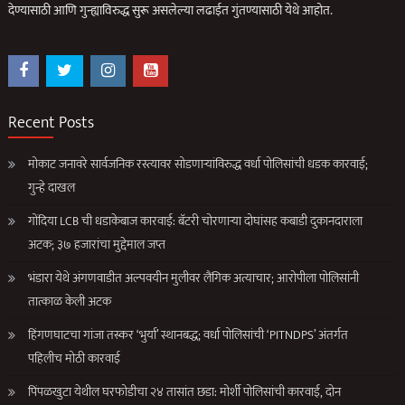
देण्यासाठी आणि गुन्ह्याविरुद्ध सुरू असलेल्या लढाईत गुंतण्यासाठी येथे आहोत.
Recent Posts
मोकाट जनावरे सार्वजनिक रस्त्यावर सोडणाऱ्यांविरुद्ध वर्धा पोलिसांची धडक कारवाई;
गुन्हे दाखल
गोंदिया LCB ची धडाकेबाज कारवाई: बॅटरी चोरणाऱ्या दोघांसह कबाडी दुकानदाराला
अटक; ३७ हजारांचा मुद्देमाल जप्त
भंडारा येथे अंगणवाडीत अल्पवयीन मुलीवर लैंगिक अत्याचार; आरोपीला पोलिसांनी
तात्काळ केली अटक
हिंगणघाटचा गांजा तस्कर ‘भुर्या’ स्थानबद्ध; वर्धा पोलिसांची ‘PITNDPS’ अंतर्गत
पहिलीच मोठी कारवाई
पिंपळखुटा येथील घरफोडीचा २४ तासांत छडा: मोर्शी पोलिसांची कारवाई, दोन