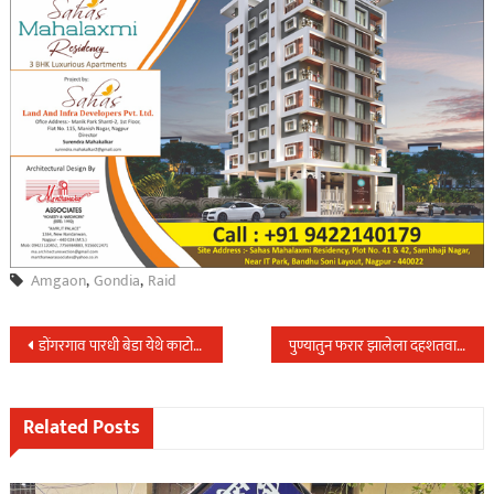
Amgaon
,
Gondia
,
Raid
Post
डोंगरगाव पारधी बेडा येथे काटोल पोलिस स्टेशन व स्थानिक गुन्हे शाखेची दारुभट्टीवर वॅाशआऊट मोहीम…,
पुण्यातुन फरार झालेला दहशतवादी आलम NIA च्या ताब्यात,
navigation
Related Posts