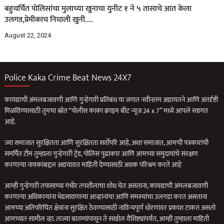
बहुचर्चित पोलिसांचा मुलाच्या खुनाचा युनीट १ ने ५ तासाचे आत केला
उलगड,प्रेमीकाच निघाली खुनी….
August 22, 2024
Police Kaka Crime Beat News 24X7
कायद्याची अंमलबजावणी आणि गुन्हेगारी प्रतिबंध या जगात नवीनतम अद्यायतने आणि अंतर्दृष्टी
मिळविण्यासाठी तुमचा स्रोत “पोलीस काका क्राइम बीट न्यूज 24 x 7” मध्ये आपले स्वागत
आहे.
ज्या समाजात सुरक्षितता आणि सुरक्षितता सर्वोपरि आहे, अशा समाजात, आमची पत्रकारांची
समर्पित टीम तुम्हाला गुन्हेगारी ट्रेंड, पोलिस पुढाकार आणि आमच्या समुदायांचे संरक्षण
करणार्‍या नायकांबद्दल अद्ययावत माहिती देण्यासाठी अथक परिश्रम करते आहे
आम्ही गुन्हेगारी तपासाच्या गंभीर तपशीलांचा शोध घेत असताना, कायद्याची अंमलबजावणी
करणार्‍या अधिकार्‍यांना भेडसावणार्‍या आव्हानांचा आणि समस्यांचा उलगडा करत असताना
आमच्या अतिपरिचित क्षेत्रांना सुरक्षित ठेवण्यासाठी नाविन्यपूर्ण धोरणांवर प्रकाश टाकत असतो
आमच्यात सामील व्हा. ताज्या बातम्यांपासून ते सखोल वैशिष्ट्यांपर्यंत, आम्ही तुम्हाला माहिती