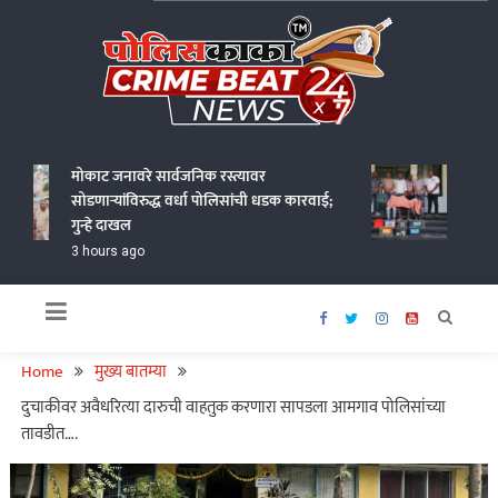
Skip
to
content
Policekaka Crime Beat News 24X7
मोकाट जनावरे सार्वजनिक रस्त्यावर
गोंदिया 
सोडणाऱ्यांविरुद्ध वर्धा पोलिसांची धडक कारवाई;
चोरणाऱ्
गुन्हे दाखल
हजारांचा 
3 hours ago
17 hour
Home
मुख्य बातम्या
दुचाकीवर अवैधरित्या दारुची वाहतुक करणारा सापडला आमगाव पोलिसांच्या
तावडीत….