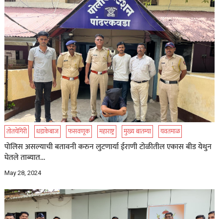
तोतयेगिरी
धडाकेबाज
फसवणूक
महाराष्ट्र
मुख्य बातम्या
यवतमाळ
पोलिस असल्याची बतावनी करुन लुटणार्या ईराणी टोळीतील एकास बीड येथुन
घेतले ताब्यात…
May 28, 2024