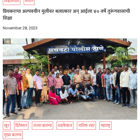
विश्वासघात
संभोग
प्रियकराचा अल्पवयीन मुलीवर बलात्कार अन् आईला ४० वर्षे तुरूंगवासाची
शिक्षा
November 28, 2023
खून
डिटेक्शन
ताज्या बातम्या
धडाकेबाज
नाशिक शहर
महाराष्ट्र
मुख्य बातम्या