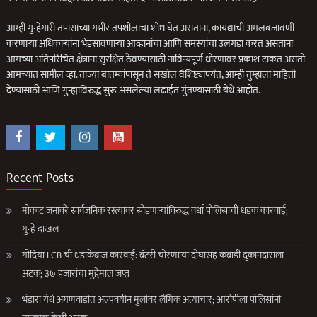
आम्ही गुन्हेगारी तपासाच्या गंभीर तपशीलांचा शोध घेत असताना, कायद्याची अंमलबजावणी
करणार्‍या अधिकार्‍यांना भेडसावणार्‍या आव्हानांचा आणि समस्यांचा उलगडा करत असताना
आमच्या अतिपरिचित क्षेत्रांना सुरक्षित ठेवण्यासाठी नाविन्यपूर्ण धोरणांवर प्रकाश टाकत असतो
आमच्यात सामील व्हा. ताज्या बातम्यांपासून ते सखोल वैशिष्ट्यांपर्यंत, आम्ही तुम्हाला माहिती
देण्यासाठी आणि गुन्ह्याविरुद्ध सुरू असलेल्या लढाईत गुंतण्यासाठी येथे आहोत.
Recent Posts
मोकाट जनावरे सार्वजनिक रस्त्यावर सोडणाऱ्यांविरुद्ध वर्धा पोलिसांची धडक कारवाई;
गुन्हे दाखल
गोंदिया LCB ची धडाकेबाज कारवाई: बॅटरी चोरणाऱ्या दोघांसह कबाडी दुकानदाराला
अटक; ३७ हजारांचा मुद्देमाल जप्त
भंडारा येथे अंगणवाडीत अल्पवयीन मुलीवर लैंगिक अत्याचार; आरोपीला पोलिसांनी