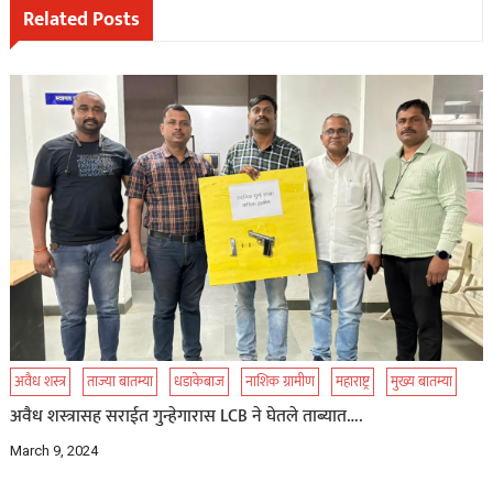
Related Posts
अवैध शस्त्र
ताज्या बातम्या
धडाकेबाज
नाशिक ग्रामीण
महाराष्ट्र
मुख्य बातम्या
अवैध शस्त्रासह सराईत गुन्हेगारास LCB ने घेतले ताब्यात….
March 9, 2024