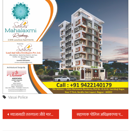
Vasai Police
Post
व्याजासाठी तरुणाला जीवे मारण्याची धमकी; तीन सावकारांवर गुन्हा दाखल
सहाय्यक पोलिस अधिक्षकाच्या पथकाने वडगाव(मावळ) येथील जुगार अड्ड्यावर धाड…
navigation