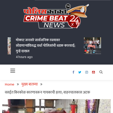
Skip
to
content
Policekaka Crime Beat News 24X7
मोकाट जनावरे सार्वजनिक रस्त्यावर
गोंदिया
सोडणाऱ्यांविरुद्ध वर्धा पोलिसांची धडक कारवाई;
चोरणाऱ्
गुन्हे दाखल
हजारांचा 
4 hours ago
18 hour
Home
मुख्य बातम्या
वसईत किरकोळ कारणावरून गायकाची हत्या; वाहनचालकास अटक