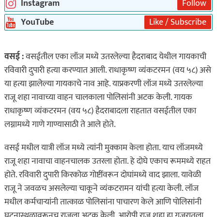
Instagram
Follow
YouTube
Like / Subscribe
वसई :
वसईतील एका लॉज मध्ये उतरलेल्या हैदराबाद येथील गायकाची
रविवारी दुपारी हत्या करण्यात आली. राधाकृष्ण व्यंकटरमन (वय ५८) असे
या हत्या झालेल्या गायकाचे नाव आहे. याप्रकरणी लॉज मध्ये उतरलेल्या
राजू शहा नावाच्या वाहन चालकाला पोलिसांनी अटक केली. गायक
राधाकृष्ण व्यंकटरमन (वय ५८) हैदराबादला राहतात वसईतील एका
लग्नामध्ये गाणे गाण्यासाठी ते आले होते.
वसई मधील यात्री लॉज मध्ये त्यांनी मुक्काम केला होता. याच लॉजमध्ये
राजू शहा नावाचा वाहनचालक उतरला होता. हे दोघे एकाच रूममध्ये राहत
होते. रविवारी दुपारी किरकोळ गोष्टींवरून दोघांमध्ये वाद झाला. यावेळी
राजू ने जवळच असलेल्या चाकूने व्यंकटरामन यांची हत्या केली. लॉज
मधील कर्मचाऱ्यांनी तात्काळ पोलिसांना पाचारण केले आणि पोलिसांनी
घटनास्थळावरूनच राजुला अटक केली. आरोपी राजू शहा हा गुजरातला