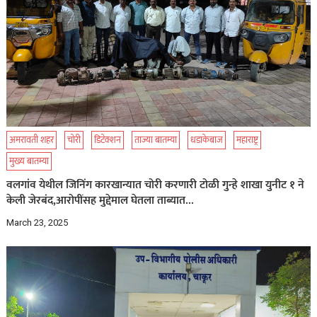
अमरावती शहर
चोरी
डिटेक्शन
ताज्या बातम्या
धडाकेबाज
महाराष्ट्र
मुख्य बातम्या
वलगांव येथील जिनिंग कारखान्यात चोरी करणारी टोळी गुन्हे शाखा युनीट १ ने
केली जेरबंद,आरोपींसह मुद्देमाल घेतला ताब्यात…
March 23, 2025