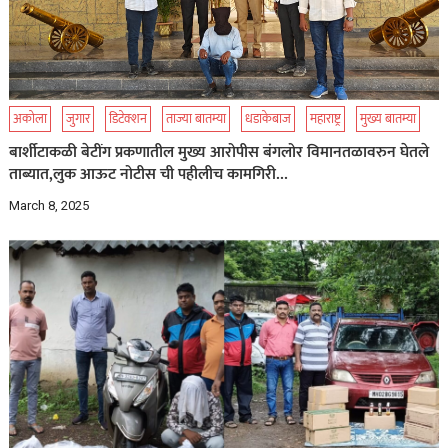
अकोला
जुगार
डिटेक्शन
ताज्या बातम्या
धडाकेबाज
महाराष्ट्र
मुख्य बातम्या
बार्शीटाकळी बेटींग प्रकणातील मुख्य आरोपीस बंगलोर विमानतळावरुन घेतले
ताब्यात,लुक आऊट नोटीस ची पहीलीच कामगिरी…
March 8, 2025