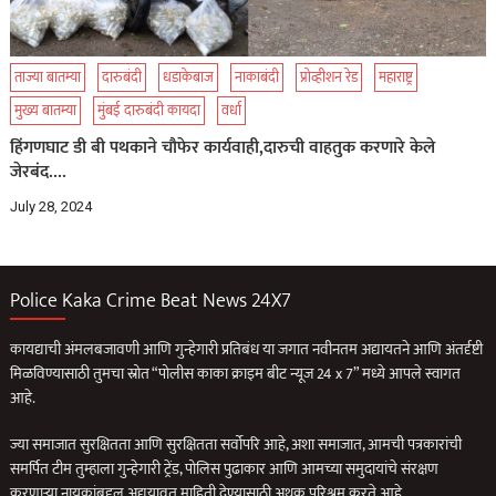
ताज्या बातम्या
दारुबंदी
धडाकेबाज
नाकाबंदी
प्रोव्हीशन रेड
महाराष्ट्र
मुख्य बातम्या
मुंबई दारुबंदी कायदा
वर्धा
हिंगणघाट डी बी पथकाने चौफेर कार्यवाही,दारुची वाहतुक करणारे केले
जेरबंद….
July 28, 2024
Police Kaka Crime Beat News 24X7
कायद्याची अंमलबजावणी आणि गुन्हेगारी प्रतिबंध या जगात नवीनतम अद्यायतने आणि अंतर्दृष्टी
मिळविण्यासाठी तुमचा स्रोत “पोलीस काका क्राइम बीट न्यूज 24 x 7” मध्ये आपले स्वागत
आहे.
ज्या समाजात सुरक्षितता आणि सुरक्षितता सर्वोपरि आहे, अशा समाजात, आमची पत्रकारांची
समर्पित टीम तुम्हाला गुन्हेगारी ट्रेंड, पोलिस पुढाकार आणि आमच्या समुदायांचे संरक्षण
करणार्‍या नायकांबद्दल अद्ययावत माहिती देण्यासाठी अथक परिश्रम करते आहे