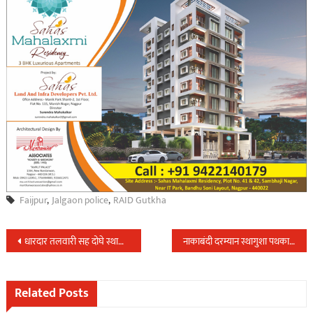
Faijpur
,
Jalgaon police
,
RAID Gutkha
Post
धारदार तलवारी सह दोघे स्थानिक गुन्हे शाखेच्या ताब्यात…
नाकाबंदी दरम्यान स्थागुशा पथकाने देवळी पोलिस स्टेशन हद्दीत पकडला देशी विदेशी दारुचा साठा…
navigation
Related Posts