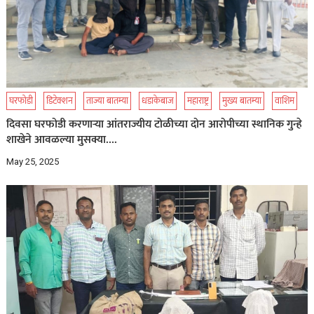
घरफोडी
डिटेक्शन
ताज्या बातम्या
धडाकेबाज
महाराष्ट्र
मुख्य बातम्या
वाशिम
दिवसा घरफोडी करणाऱ्या आंतराज्यीय टोळीच्या दोन आरोपीच्या स्थानिक गुन्हे
शाखेने आवळल्या मुसक्या….
May 25, 2025