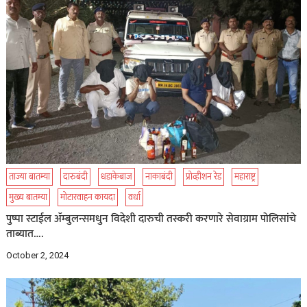
ताज्या बातम्या
दारुबंदी
धडाकेबाज
नाकाबंदी
प्रोव्हीशन रेड
महाराष्ट्र
मुख्य बातम्या
मोटारवाहन कायदा
वर्धा
पुष्पा स्टाईल ॲम्बुलन्समधुन विदेशी दारुची तस्करी करणारे सेवाग्राम पोलिसांचे
ताब्यात….
October 2, 2024