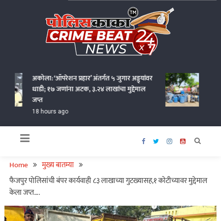
Skip
to
content
Policekaka Crime Beat News 24X7
अकोला: ‘ऑपरेशन प्रहार’ अंतर्गत ५ जुगार अड्ड्यांवर
वर्धा जि
धाडी; १७ जणांना अटक, ३.२४ लाखांचा मुद्देमाल
कोटींचा 
जप्त
20 hour
18 hours ago
Home
मुख्य बातम्या
फैजपुर पोलिसांची बंपर कार्यवाही ८३ लाखाच्या गुटख्यासह,१ कोटीच्यावर मुद्देमाल
केला जप्त….