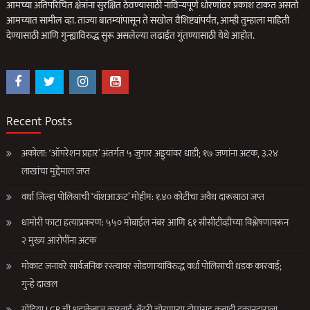
आमच्या अतिपरिचित क्षेत्रांना सुरक्षित ठेवण्यासाठी नाविन्यपूर्ण धोरणांवर प्रकाश टाकत असतो
आमच्यात सामील व्हा. ताज्या बातम्यांपासून ते सखोल वैशिष्ट्यांपर्यंत, आम्ही तुम्हाला माहिती
देण्यासाठी आणि गुन्ह्याविरुद्ध सुरू असलेल्या लढाईत गुंतण्यासाठी येथे आहोत.
Recent Posts
अकोला: ‘ऑपरेशन प्रहार’ अंतर्गत ५ जुगार अड्ड्यांवर धाडी; १७ जणांना अटक, ३.२४
लाखांचा मुद्देमाल जप्त
वर्धा जिल्हा पोलिसांची ‘वॉशआऊट’ मोहीम: १.४० कोटींचा अवैध दारूसाठा जप्त
धामोरी फाटा हत्याप्रकरण: ५५० मोबाईल नंबर आणि ६१ सीसीटीव्हीच्या विश्लेषणावरून
२ मुख्य आरोपींना अटक
मोकाट जनावरे सार्वजनिक रस्त्यावर सोडणाऱ्यांविरुद्ध वर्धा पोलिसांची धडक कारवाई;
गुन्हे दाखल
गोंदिया LCB ची धडाकेबाज कारवाई: बॅटरी चोरणाऱ्या दोघांसह कबाडी दुकानदाराला