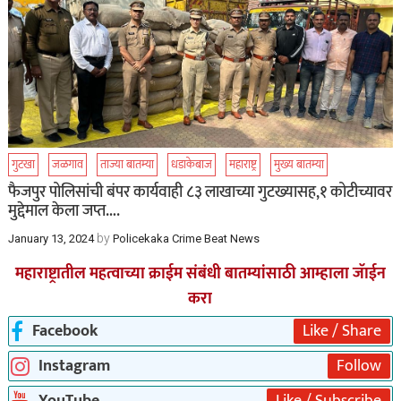
गुटखा
जळगाव
ताज्या बातम्या
धडाकेबाज
महाराष्ट्र
मुख्य बातम्या
फैजपुर पोलिसांची बंपर कार्यवाही ८३ लाखाच्या गुटख्यासह,१ कोटीच्यावर
मुद्देमाल केला जप्त….
by
January 13, 2024
Policekaka Crime Beat News
महाराष्ट्रातील महत्वाच्या क्राईम संबंधी बातम्यांसाठी आम्हाला जॅाईन
करा
Facebook
Like / Share
Instagram
Follow
YouTube
Like / Subscribe