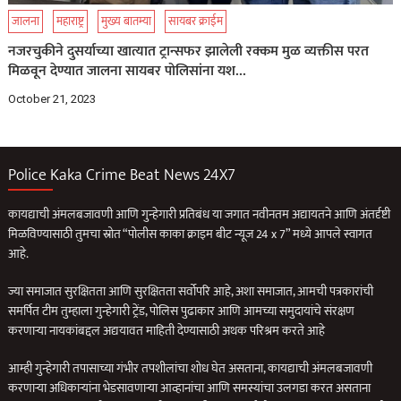
जालना
महाराष्ट्र
मुख्य बातम्या
सायबर क्राईम
नजरचुकीने दुसर्याच्या खात्यात ट्रान्सफर झालेली रक्कम मुळ व्यक्तीस परत
मिळवून देण्यात जालना सायबर पोलिसांना यश…
October 21, 2023
Police Kaka Crime Beat News 24X7
कायद्याची अंमलबजावणी आणि गुन्हेगारी प्रतिबंध या जगात नवीनतम अद्यायतने आणि अंतर्दृष्टी
मिळविण्यासाठी तुमचा स्रोत “पोलीस काका क्राइम बीट न्यूज 24 x 7” मध्ये आपले स्वागत
आहे.
ज्या समाजात सुरक्षितता आणि सुरक्षितता सर्वोपरि आहे, अशा समाजात, आमची पत्रकारांची
समर्पित टीम तुम्हाला गुन्हेगारी ट्रेंड, पोलिस पुढाकार आणि आमच्या समुदायांचे संरक्षण
करणार्‍या नायकांबद्दल अद्ययावत माहिती देण्यासाठी अथक परिश्रम करते आहे
आम्ही गुन्हेगारी तपासाच्या गंभीर तपशीलांचा शोध घेत असताना, कायद्याची अंमलबजावणी
करणार्‍या अधिकार्‍यांना भेडसावणार्‍या आव्हानांचा आणि समस्यांचा उलगडा करत असताना