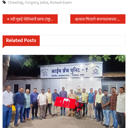
Cheating
,
Forgery
,
Jalna
,
Kotwal Exam
Post
नवी मुंबई पोलिसांनी छापा टाकुन पकडलेला MD ड्रग तस्कर पोलिसांच्या हातून नाट्यमयरित्या निसटला,व्हिडीयो व्हायरल…
श्वानाला चिरडणे कारचालकाला पडले महागात,प्राणीप्रेमींच्या तक्रारीवरुन केली कारचालकास अटक…
navigation
Related Posts