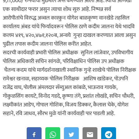
9,11,000/ रुपयाचा मुद्येमाल जप्त करण्यात आला आहे. त्यांचा आणखी
एक साथीदार फरार असुन त्याचा शोध सुरु आहे. निष्पन्न सर्व
आरोपीतांचे विरुद्ध अव्वल कारकुन योगेश बाळकृष्ण वानखेडे तहसिल
कार्यालय अंबड यांचे फिर्यादवरून पोलिस ठाणे कदीम जालना येथे भादवि
कलम ४१९, ४२०,४७१,१२०ब, अन्वये गुन्हा दाखल करण्यात आला असुन
पुढील तपास कदीम जालना पोलिस करीत आहेत.
सदरची कार्यवाही प्रभारी पोलिस अधीक्षक सुनिल लांजेवार, उपविभागीय
पोलिस अधिकारी सचिन सांगळे, परिविक्षाधिन पोलिस उप अधीक्षक
चैतन्य कदम यांचे मार्गदर्शनाखाली स्थानिक गुन्हे शाखेचे पोलिस निरीक्षक
रामेश्वर खनाळ, सहाय्यक पोलिस निरीक्षक आशिष खांडेकर, पोउपनि
राजेंद्र वाघ, पोलीस अंमलदार सॅम्युअल कांबळे, भाऊराव गायके,
गोकुळसिंग कायटे, विनोद गडदे, कृष्णा तंगे, प्रशांत लोखंडे, सचिन चौधरी,
लक्ष्मीकांत आडेप, गोपाल गोशिक, विजय डिक्कर, कैलास चेके, योगेश
सहाने, रवि जाधव, सौरभ मुळे यांनी कार्यवाही पार पाडली आहे.