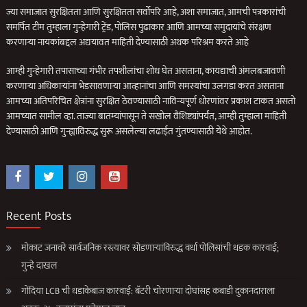
ज्या समाजात सुरक्षितता आणि सुरक्षितता सर्वोपरि आहे, अशा समाजात, आमची पत्रकारांची
समर्पित टीम तुम्हाला गुन्हेगारी ट्रेंड, पोलिस पुढाकार आणि आमच्या समुदायांचे संरक्षण
करणार्‍या नायकांबद्दल अद्ययावत माहिती देण्यासाठी अथक परिश्रम करते आहे
आम्ही गुन्हेगारी तपासाच्या गंभीर तपशीलांचा शोध घेत असताना, कायद्याची अंमलबजावणी
करणार्‍या अधिकार्‍यांना भेडसावणार्‍या आव्हानांचा आणि समस्यांचा उलगडा करत असताना
आमच्या अतिपरिचित क्षेत्रांना सुरक्षित ठेवण्यासाठी नाविन्यपूर्ण धोरणांवर प्रकाश टाकत असतो
आमच्यात सामील व्हा. ताज्या बातम्यांपासून ते सखोल वैशिष्ट्यांपर्यंत, आम्ही तुम्हाला माहिती
देण्यासाठी आणि गुन्ह्याविरुद्ध सुरू असलेल्या लढाईत गुंतण्यासाठी येथे आहोत.
Recent Posts
मोकाट जनावरे सार्वजनिक रस्त्यावर सोडणाऱ्यांविरुद्ध वर्धा पोलिसांची धडक कारवाई;
गुन्हे दाखल
गोंदिया LCB ची धडाकेबाज कारवाई: बॅटरी चोरणाऱ्या दोघांसह कबाडी दुकानदाराला