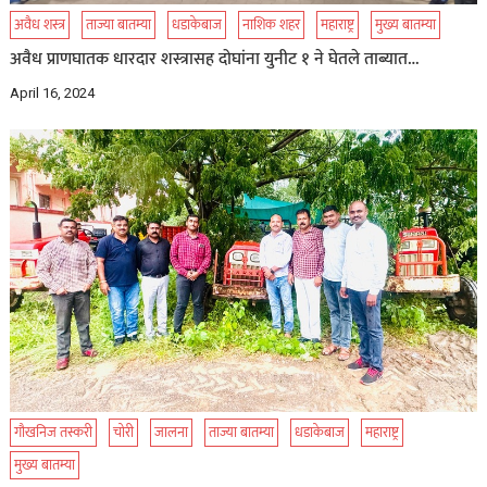
अवैध शस्त्र
ताज्या बातम्या
धडाकेबाज
नाशिक शहर
महाराष्ट्र
मुख्य बातम्या
अवैध प्राणघातक धारदार शस्त्रासह दोघांना युनीट १ ने घेतले ताब्यात…
April 16, 2024
गौखनिज तस्करी
चोरी
जालना
ताज्या बातम्या
धडाकेबाज
महाराष्ट्र
मुख्य बातम्या