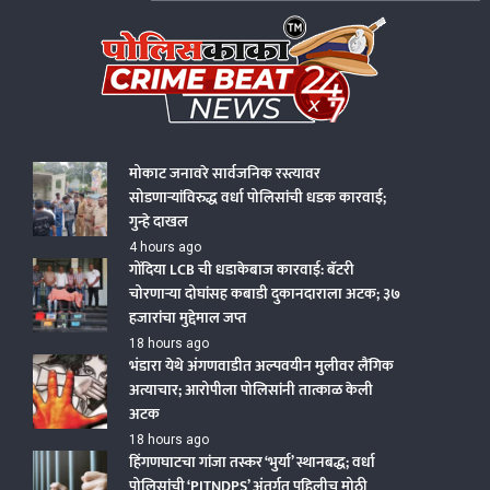
Skip
to
content
Policekaka Crime Beat News 24X7
मोकाट जनावरे सार्वजनिक रस्त्यावर
सोडणाऱ्यांविरुद्ध वर्धा पोलिसांची धडक कारवाई;
गुन्हे दाखल
4 hours ago
गोंदिया LCB ची धडाकेबाज कारवाई: बॅटरी
चोरणाऱ्या दोघांसह कबाडी दुकानदाराला अटक; ३७
हजारांचा मुद्देमाल जप्त
18 hours ago
भंडारा येथे अंगणवाडीत अल्पवयीन मुलीवर लैंगिक
अत्याचार; आरोपीला पोलिसांनी तात्काळ केली
अटक
18 hours ago
हिंगणघाटचा गांजा तस्कर ‘भुर्या’ स्थानबद्ध; वर्धा
पोलिसांची ‘PITNDPS’ अंतर्गत पहिलीच मोठी