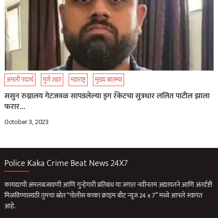
अंमली पदार्थ
पुणे शहर
महाराष्ट्र
मुख्य बातम्या
ससुन रुग्नालय गेटजवळ सापडलेल्या ड्रग रॅकेटचा सुत्रधार ललित पाटील झाला
फरार…
October 3, 2023
Police Kaka Crime Beat News 24X7
कायद्याची अंमलबजावणी आणि गुन्हेगारी प्रतिबंध या जगात नवीनतम अद्यायतने आणि अंतर्दृष्टी
मिळविण्यासाठी तुमचा स्रोत “पोलीस काका क्राइम बीट न्यूज 24 x 7” मध्ये आपले स्वागत
आहे.