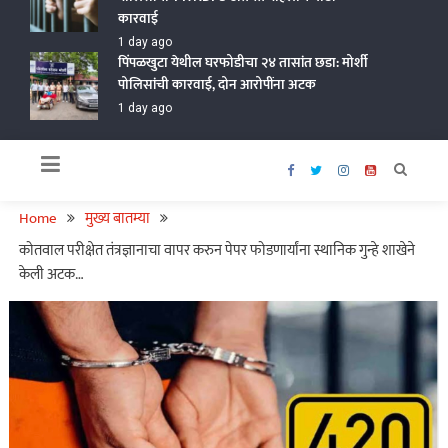
कारवाई
1 day ago
पिंपळखुटा येथील घरफोडीचा २४ तासांत छडा: मोर्शी
पोलिसांची कारवाई, दोन आरोपींना अटक
1 day ago
Home
मुख्य बातम्या
कोतवाल परीक्षेत तंत्रज्ञानाचा वापर करुन पेपर फोडणार्यांना स्थानिक गुन्हे शाखेने
केली अटक…