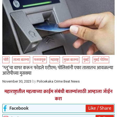
चोरी
ताज्या बातम्या
फसवणूक
महाराष्ट्र
मुख्य बातम्या
मुंबई
मुंबई पोलिस
‘ग्लू’चा वापर करून फोडले एटीएम; पोलिसांनी एका तासातच आवळल्या
आरोपीच्या मुसक्या
by
November 30, 2023
Policekaka Crime Beat News
महाराष्ट्रातील महत्वाच्या क्राईम संबंधी बातम्यांसाठी आम्हाला जॅाईन
करा
Facebook
Like / Share