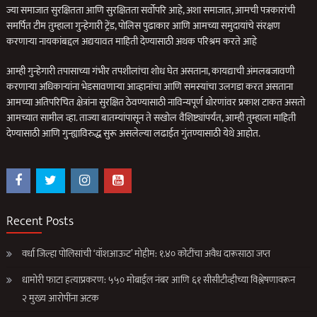
ज्या समाजात सुरक्षितता आणि सुरक्षितता सर्वोपरि आहे, अशा समाजात, आमची पत्रकारांची
समर्पित टीम तुम्हाला गुन्हेगारी ट्रेंड, पोलिस पुढाकार आणि आमच्या समुदायांचे संरक्षण
करणार्‍या नायकांबद्दल अद्ययावत माहिती देण्यासाठी अथक परिश्रम करते आहे
आम्ही गुन्हेगारी तपासाच्या गंभीर तपशीलांचा शोध घेत असताना, कायद्याची अंमलबजावणी
करणार्‍या अधिकार्‍यांना भेडसावणार्‍या आव्हानांचा आणि समस्यांचा उलगडा करत असताना
आमच्या अतिपरिचित क्षेत्रांना सुरक्षित ठेवण्यासाठी नाविन्यपूर्ण धोरणांवर प्रकाश टाकत असतो
आमच्यात सामील व्हा. ताज्या बातम्यांपासून ते सखोल वैशिष्ट्यांपर्यंत, आम्ही तुम्हाला माहिती
देण्यासाठी आणि गुन्ह्याविरुद्ध सुरू असलेल्या लढाईत गुंतण्यासाठी येथे आहोत.
Recent Posts
वर्धा जिल्हा पोलिसांची ‘वॉशआऊट’ मोहीम: १.४० कोटींचा अवैध दारूसाठा जप्त
धामोरी फाटा हत्याप्रकरण: ५५० मोबाईल नंबर आणि ६१ सीसीटीव्हीच्या विश्लेषणावरून
२ मुख्य आरोपींना अटक