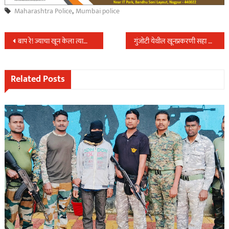
Maharashtra Police
,
Mumbai police
Post
बाप रे! ज्याचा खून केला त्याच्याच अंत्ययात्रेला गेला
गुंजोटी येथील खूनप्रकरणी सहा आरोपींना जन्मठेप; चौघे पुण्याचे
navigation
Related Posts