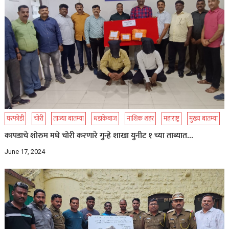
घरफोडी
चोरी
ताज्या बातम्या
धडाकेबाज
नाशिक शहर
महाराष्ट्र
मुख्य बातम्या
कापडाचे शोरुम मधे चोरी करणारे गुन्हे शाखा युनीट १ च्या ताब्यात…
June 17, 2024