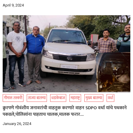
April 9, 2024
गौमास तस्करी
ताज्या बातम्या
धडाकेबाज
महाराष्ट्र
मुख्य बातम्या
वर्धा
क्रुरपणे गोवंशीय जनावरांची वाहतुक करणारे वाहन SDPO वर्धा यांचे पथकाने
पकडले,पोलिसांना पाहताच चालक,मालक फरार…
January 26, 2024