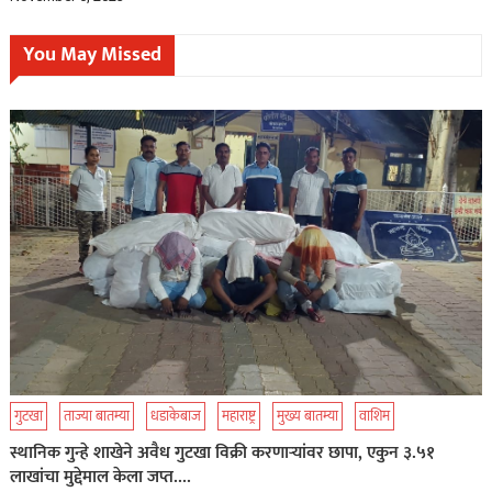
You May Missed
गुटखा
ताज्या बातम्या
धडाकेबाज
महाराष्ट्र
मुख्य बातम्या
वाशिम
स्थानिक गुन्हे शाखेने अवैध गुटखा विक्री करणाऱ्यांवर छापा, एकुन ३.५१
लाखांचा मुद्देमाल केला जप्त….