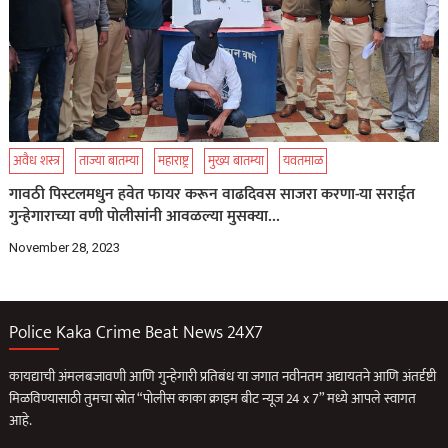
अवैध शस्त्र
ताज्या बातम्या
महाराष्ट्र
मुख्य बातम्या
यवतमाळ
गावठी पिस्टलमधुन हवेत फायर करून वाढदिवस साजरा करणा-या सराईत
गुन्हेगाराच्या वणी पोलीसांनी आवळल्या मुसक्या…
November 28, 2023
Police Kaka Crime Beat News 24X7
कायद्याची अंमलबजावणी आणि गुन्हेगारी प्रतिबंध या जगात नवीनतम अद्यायतने आणि अंतर्दृष्टी
मिळविण्यासाठी तुमचा स्रोत “पोलीस काका क्राइम बीट न्यूज 24 x 7” मध्ये आपले स्वागत
आहे.