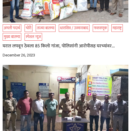
अंमली पदार्थ
चोरी
ताज्या बातम्या
धाराशिव / उस्मानाबाद
फसवणूक
महाराष्ट्र
मुख्य बातम्या
स्पेशल न्यूज
घरात लपवून ठेवला 85 किलो गांजा, पोलिसांनी आरोपीसह घरच्यांवर…
December 26, 2023