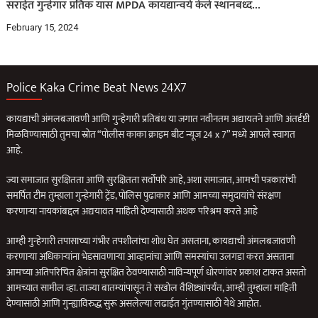
सराईत गुन्हेगार प्रतिक यास MPDA कायद्यान्वये केले स्थानबध्द…
February 15, 2024
Police Kaka Crime Beat News 24X7
कायद्याची अंमलबजावणी आणि गुन्हेगारी प्रतिबंध या जगात नवीनतम अद्यायतने आणि अंतर्दृष्टी
मिळविण्यासाठी तुमचा स्रोत “पोलीस काका क्राइम बीट न्यूज 24 x 7” मध्ये आपले स्वागत
आहे.
ज्या समाजात सुरक्षितता आणि सुरक्षितता सर्वोपरि आहे, अशा समाजात, आमची पत्रकारांची
समर्पित टीम तुम्हाला गुन्हेगारी ट्रेंड, पोलिस पुढाकार आणि आमच्या समुदायांचे संरक्षण
करणार्‍या नायकांबद्दल अद्ययावत माहिती देण्यासाठी अथक परिश्रम करते आहे
आम्ही गुन्हेगारी तपासाच्या गंभीर तपशीलांचा शोध घेत असताना, कायद्याची अंमलबजावणी
करणार्‍या अधिकार्‍यांना भेडसावणार्‍या आव्हानांचा आणि समस्यांचा उलगडा करत असताना
आमच्या अतिपरिचित क्षेत्रांना सुरक्षित ठेवण्यासाठी नाविन्यपूर्ण धोरणांवर प्रकाश टाकत असतो
आमच्यात सामील व्हा. ताज्या बातम्यांपासून ते सखोल वैशिष्ट्यांपर्यंत, आम्ही तुम्हाला माहिती
देण्यासाठी आणि गुन्ह्याविरुद्ध सुरू असलेल्या लढाईत गुंतण्यासाठी येथे आहोत.