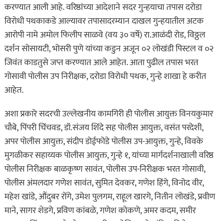
करण्यात आली आहे. वरिष्ठांच्या आदेशाने सदर गुन्हयाचा तपास दरोडा
विरोधी पथकाकडे आल्यावर तपासादरम्यान दाखल गुन्हयातील अटक
आरोपी नामे अमोल फिलीप साळवे (वय ३० वर्षे) रा.आळंदी रोड, विठ्ठल
दर्शन सोसायटी, भोसरी पुणे यांच्या कडुन अजून ०२ लोखंडी पिस्टल व ०२
जिवंत काडतुसे जप्त करण्यात आले आहेत. आता पुढील तपास भरत
गोसावी पोलीस उप निरीक्षक, दरोडा विरोधी पथक, गुन्हे शाखा हे करीत
आहेत.
अशा प्रकारे सदरची उल्लेखनीय कामगिरी ही पोलीस आयुक्त विनयकुमार
चौबे, पिंपरी चिंचवड, डॉ.संजय शिंदे सह पोलीस आयुक्त, वसंत परदेशी,
अपर पोलीस आयुक्त, संदीप डोईफोडे पोलीस उप-आयुक्त, गुन्हे, विवके
मुगळीकर सहाय्यक पोलीस आयुक्त, गुन्हे १, यांच्या मार्गदर्शनाखाली वरिष्ठ
पोलीस निरीक्षक बाळकृष्ण सावंत, पोलीस उप-निरीक्षक भरत गोसावी,
पोलीस अंमलदार गणेश सावंत, सुमित देवकर, गणेश हिंगे, विनोद वीर,
महेश खांडे, औंदुबर रोंगे, उमेश पुलगम, राहूल खारगे, नितीन लोखंडे, प्रवीण
माने, सागर शेडगे, प्रविण कांबळे, गणेश कोकणे, अमर कदम, समीर