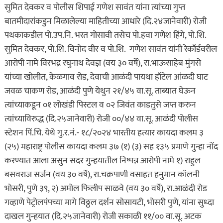
सुमित देवकर व पोलीस शिपाई गणेश सावंत यांना त्यांच्या गुप्त
बातमीदारांकडुन मिळालेल्या माहितीच्या आधारे (दि.२४जानेवारी) रोजी
पथकाकडील पो.उप.नि. भरत गोसावी तसेच पो.हवा गणेश हिंगे, पो.शि.
सुमित देवकर, पो.शि. विनोद वीर व पो.शि. गणेश सावंत यांनी रेकॉर्डवरील
आरोपी नामे विरभद्र रघुनाथ देवज्ञ (वय ३० वर्षे), रा.भाऊसाहेब मुंगसे
यांच्या खोलीत, केळगाव रोड, देवाची आळंदी पायथा हॉटेल आंळदी घाट
जवळ चाकण रोड, आळंदी पुणे येथुन २१/४५ वा.सू. ताब्यात घेऊन
त्यांच्याकडून ०१ लोखंडी पिस्टल व ०२ जिवंत काडतुसे जप्त करुन
त्यांच्याविरुद्ध (दि.२५जानेवारी) रोजी ००/४४ वा.सू. आळंदी पोलीस
स्टेशन पिं.चि. येथे गु.र.नं.- १८/२०२४ भारतीय हत्यार कायदा कलम ३
(२५) महाराष्ट्र पोलीस कायदा कलम ३७ (१) (३) सह १३५ प्रमाणे गुन्हा नोंद
करण्यात आला असुन सदर गुन्हयातील निष्पन्न आरोपी नामे १) राहुल
बसवराज सर्जन (वय ३० वर्षे), रा.चक्रपाणी वसाहत हनुमान कॉलनी
भोसरी, पुणे ३९, २) अमोल फिलीप साळवे (वय ३० वर्षे), रा.आळंदी रोड
गव्हाणे पेट्रोलपंपच्या मागे विठ्ठल दर्शन सोसायटी, भोसरी पुणे, यांना सुध्दा
दाखल गुन्हयात (दि.२५जानेवारी) रोजी सकाळी ११/०० वा.सू. अटक