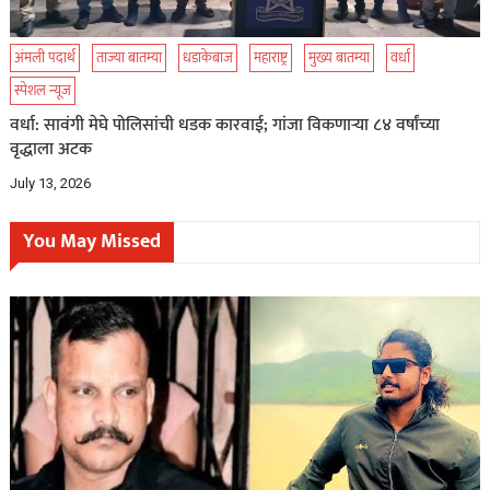
अंमली पदार्थ
ताज्या बातम्या
धडाकेबाज
महाराष्ट्र
मुख्य बातम्या
वर्धा
स्पेशल न्यूज
वर्धा: सावंगी मेघे पोलिसांची धडक कारवाई; गांजा विकणाऱ्या ८४ वर्षांच्या
वृद्धाला अटक
July 13, 2026
You May Missed