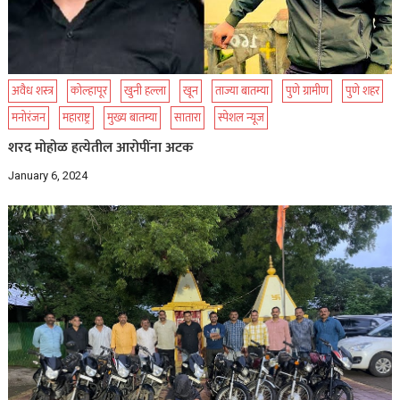
अवैध शस्त्र
कोल्हापूर
खुनी हल्ला
खून
ताज्या बातम्या
पुणे ग्रामीण
पुणे शहर
मनोरंजन
महाराष्ट्र
मुख्य बातम्या
सातारा
स्पेशल न्यूज
शरद मोहोळ हत्येतील आरोपींना अटक
January 6, 2024