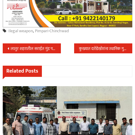
Ilegal weapon
,
Pimpari-Chinchwad
Post
लातुर शहरातील सराईत गुंड पवन MPDA कायद्यान्वये स्थानबध्द,लातुर पोलिसांची पाचवी कार्यवाही…..
कुख्यात दरोडेखोरांना स्थानिक गुन्हे शाखेने ईंदोर येथुन केली अटक,अनेक गुन्हे केले उघड….
navigation
Related Posts