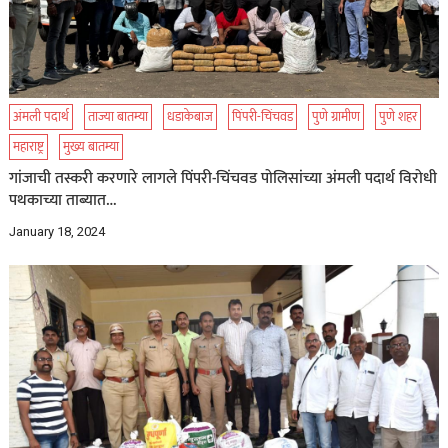
अंमली पदार्थ
ताज्या बातम्या
धडाकेबाज
पिंपरी-चिंचवड
पुणे ग्रामीण
पुणे शहर
महाराष्ट्र
मुख्य बातम्या
गांजाची तस्करी करणारे लागले पिंपरी-चिंचवड पोलिसांच्या अंमली पदार्थ विरोधी
पथकाच्या ताब्यात…
January 18, 2024