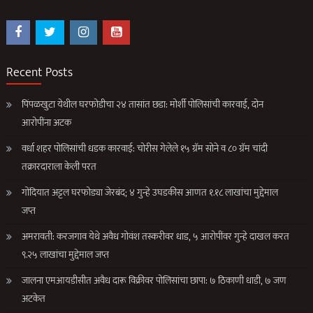
Recent Posts
पिंपळखुटा येथील घरफोडीचा २४ तासांत छडा: मोर्शी पोलिसांची कारवाई, दोन
आरोपींना अटक
वर्धा शहर पोलिसांची धडक कारवाई: चोरीस गेलेले १५ ग्रॅम सोने व ८० ग्रॅम चांदी
तक्रारदाराला केली परत
गोंदियात अट्टल घरफोड्या जेरबंद; ४ गुन्हे उघडकीस आणत १.१८ लाखांचा मुद्देमाल
जप्त
अमरावती: करजगाव येथे अवैध गोवंश तस्करीवर धाड, ५ आरोपींवर गुन्हे दाखल करत
९.२५ लाखांचा मुद्देमाल जप्त
जालना एमआयडीसीत अवैध दारू विक्रीवर पोलिसांचा छापा: ७ ठिकाणी धाडी, ७ जण
अटकेत