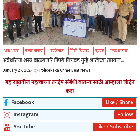
अवैध शस्त्र
ताज्या बातम्या
धडाकेबाज
पिंपरी-चिंचवड
महाराष्ट्र
मुख्य बातम्या
अवैधरित्या शस्त्र बाळगणारे पिंपरी चिंचवड गुन्हे शाखेच्या ताब्यात…
by
January 27, 2024
Policekaka Crime Beat News
महाराष्ट्रातील महत्वाच्या क्राईम संबंधी बातम्यांसाठी आम्हाला जॅाईन
करा
Facebook
Like / Share
Instagram
Follow
YouTube
Like / Subscribe