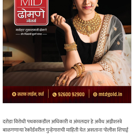
दरोडा विरोधी पथकाकडील अधिकारी व अंमलदार हे अवैध अग्नीशस्त्रे
बाळगणाऱ्या रेकॉर्डवरील गुन्हेगाराची माहिती घेत असताना पोलीस शिपाई