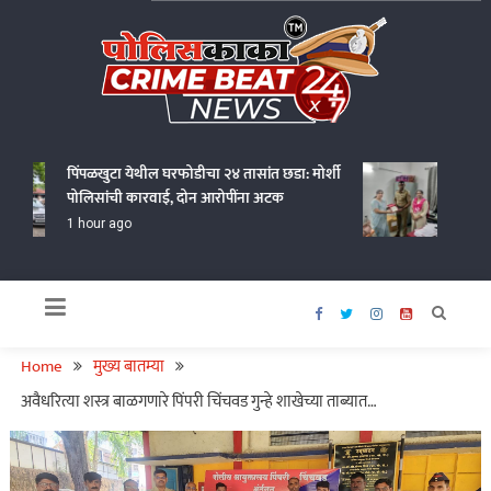
Skip
to
content
Policekaka Crime Beat News 24X7
पिंपळखुटा येथील घरफोडीचा २४ तासांत छडा: मोर्शी
वर्धा शह
पोलिसांची कारवाई, दोन आरोपींना अटक
१५ ग्रॅम स
परत
1 hour ago
13 hour
Home
मुख्य बातम्या
अवैधरित्या शस्त्र बाळगणारे पिंपरी चिंचवड गुन्हे शाखेच्या ताब्यात…