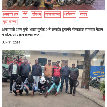
अमरावती शहर
चोरी
डिटेक्शन
ताज्या बातम्या
धडाकेबाज
महाराष्ट्र
मुख्य बातम्या
अमरावती शहर गुन्हे शाखा युनीट २ ने सराईत दुचाकी चोरट्यास ताब्यात घेऊन
९ मोटारसायकल केल्या जप्त…
July 31, 2025