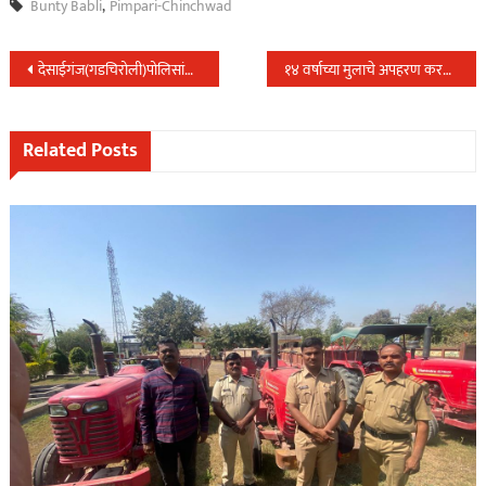
Bunty Babli
,
Pimpari-Chinchwad
Post
देसाईगंज(गडचिरोली)पोलिसांनी केला २३ लक्ष रु किंमतीचा गुटखा जप्त…
१४ वर्षाच्या मुलाचे अपहरण करणाऱ्यास गुन्हे शाखा युनिट ४ पिंपरी-चिंचवड ने २ तासाचे आत केली अटक…
navigation
Related Posts