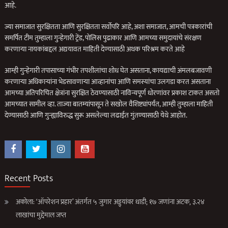
आहे.
ज्या समाजात सुरक्षितता आणि सुरक्षितता सर्वोपरि आहे, अशा समाजात, आमची पत्रकारांची
समर्पित टीम तुम्हाला गुन्हेगारी ट्रेंड, पोलिस पुढाकार आणि आमच्या समुदायांचे संरक्षण
करणार्‍या नायकांबद्दल अद्ययावत माहिती देण्यासाठी अथक परिश्रम करते आहे
आम्ही गुन्हेगारी तपासाच्या गंभीर तपशीलांचा शोध घेत असताना, कायद्याची अंमलबजावणी
करणार्‍या अधिकार्‍यांना भेडसावणार्‍या आव्हानांचा आणि समस्यांचा उलगडा करत असताना
आमच्या अतिपरिचित क्षेत्रांना सुरक्षित ठेवण्यासाठी नाविन्यपूर्ण धोरणांवर प्रकाश टाकत असतो
आमच्यात सामील व्हा. ताज्या बातम्यांपासून ते सखोल वैशिष्ट्यांपर्यंत, आम्ही तुम्हाला माहिती
देण्यासाठी आणि गुन्ह्याविरुद्ध सुरू असलेल्या लढाईत गुंतण्यासाठी येथे आहोत.
Recent Posts
अकोला: ‘ऑपरेशन प्रहार’ अंतर्गत ५ जुगार अड्ड्यांवर धाडी; १७ जणांना अटक, ३.२४
लाखांचा मुद्देमाल जप्त