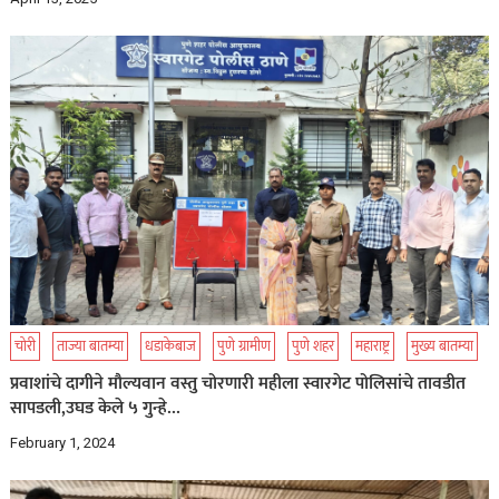
चोरी
ताज्या बातम्या
धडाकेबाज
पुणे ग्रामीण
पुणे शहर
महाराष्ट्र
मुख्य बातम्या
प्रवाशांचे दागीने मौल्यवान वस्तु चोरणारी महीला स्वारगेट पोलिसांचे तावडीत
सापडली,उघड केले ५ गुन्हे…
February 1, 2024