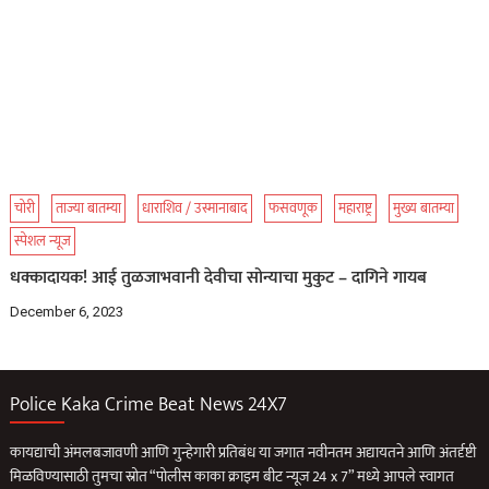
चोरी
ताज्या बातम्या
धाराशिव / उस्मानाबाद
फसवणूक
महाराष्ट्र
मुख्य बातम्या
स्पेशल न्यूज
धक्कादायक! आई तुळजाभवानी देवीचा सोन्याचा मुकुट – दागिने गायब
December 6, 2023
Police Kaka Crime Beat News 24X7
कायद्याची अंमलबजावणी आणि गुन्हेगारी प्रतिबंध या जगात नवीनतम अद्यायतने आणि अंतर्दृष्टी
मिळविण्यासाठी तुमचा स्रोत “पोलीस काका क्राइम बीट न्यूज 24 x 7” मध्ये आपले स्वागत