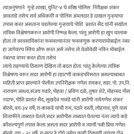
त्याअनुंषंगाने गुन्हे शाखा, युनिट-४ चे वरिष्ठ पोलिस निरीक्षक शंकर
आवताडे तसेच सर्व अधिकारी व पोलिस अंमलदार हे दाखल गुन्हयाचा
तपास करत असताना घडलेल्या गुन्हयाचे पोशि प्रशांत सैद यांनी सखोल
तांत्रिक विश्लेषणकरुन आरोपी निष्पन्न केला. परंतु आरोपी हा खुप चालाक
होता तो व्यवसायिकांना फसवल्यानंतर फसवणुक करणारामोबाईल नंबर
हा जागेवरच स्विच ऑफ करत असे तसेच तो वेळोवेळी नविन मोबाईल
नंबरचा वापर करत होता तसेच
त्याचे राहण्याचे ठिकाण देखिल तो बदल होता. परंतु केलेल्या तांत्रिक
विश्लेषणा वरुन सदर आरोपी हा रहाटणी वाकडपरिसरात असल्याबाबत
माहिती प्राप्त झाल्याने पोलीस उपनिरीक्षक गणेश रायकर, सहा. पो. उप.नि.
नारायण जाधव,संजय गवारे, पोहवा / प्रविण दळे, तुषार शेटे, मोहम्मद गौस
नदाफ, पोशि प्रशांत सैद, सुखदेव गावंडे यांनी आरोपी नामेगणेश शंकर
बोरसे, वय-३४ वर्षे, रा-काकडे यांची रुम, पठारे वस्ती, लोहगाव, पुणे यास
शिताफीने ताब्यात घेतले.सदर आरोपीस ताब्यात घेतल्या नंतर त्याचे कडे
कौशल्यपुर्ण तपास केला असता सदर आरोपी व त्याची पत्नी प्रिया गणेश
बोरसे, वय – २८ वर्षे, रा-सदर हे दोघे तसेच काही ठिकाणी त्यांच्या दोन