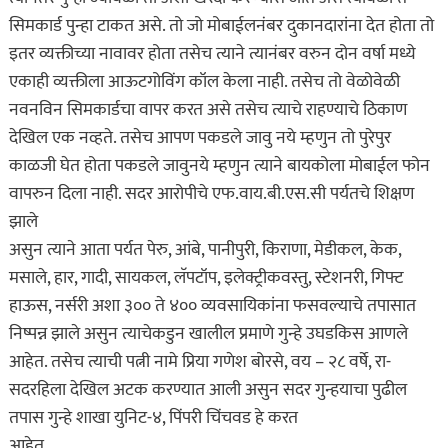
सिमकार्ड पुन्हा टाकत असे. तो जो मोबाईलनंबर दुकानदारांना देत होता तो
इतर व्यक्तीच्या नावावर होता तसेच त्याने त्यानंबर वरुन दोन वर्षा मध्ये
एकाही व्यक्तीला आऊटगोविंग कॉल केला नाही. तसेच तो वेळोवेळी
नवनविन सिमकार्डचा वापर करत असे तसेच त्याचे राहण्याचे ठिकाण
देखिल एक नव्हते. तसेच आपण पकडले जावु नये म्हणुन तो पुरेपुर
काळजी घेत होता पकडले जावुनये म्हणुन त्याने बायकोला मोबाईल फोन
वापरुन दिला नाही. सदर आरोपीचे एफ.वाय.बी.एस.सी पर्यतचे शिक्षण
झाले
असुन त्याने आता पर्यत पेरु, आंबे, पानीपुरी, किराणा, मेडीकल, केक,
मसाले, हार, गादी, सायकल, लॅपटॉप, इलेक्ट्रीकवस्तु, स्टेशनरी, गिफ्ट
हाऊस, नर्सरी अशा ३०० ते ४०० व्यवसायिकांना फसवल्याचे तपासात
निष्पन्न झाले असुन त्याचेकडुन खालील प्रमाणे गुन्हे उघडकिस आणले
आहेत. तसेच त्याची पत्नी नामे प्रिया गणेश बोरसे, वय – २८ वर्षे, रा-
सदरहिला देखिल अटक करण्यात आली असुन सदर गुन्हयाचा पुढील
तपास गुन्हे शाखा युनिट-४, पिंपरी चिंचवड हे करत
आहेत.