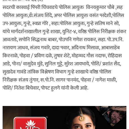
सदरची कारवाई पिंपरी चिंचवडचे पोलिस आयुक्त विनयकुमार चौबे ,सह
पोलिस आयुक्त,डॅा.संजय शिंदे, अपर पोलिस आयुक्त वसंत परदेशी,पोलिस
उप-आयुक्त, गुन्हे, स्वप्ना गोरे , सहा.पोलिस आयुक्त, गुन्हे सतिष माने सो,
यांचे मार्गदर्शनाखालील गुन्हे शाखा, युनिट-४, वरिष्ठ पोलिस निरीक्षक शंकर
आवताडे, सपोनि सिद्धनाथ बाबर, पोउपनि गणेश रायकर, सहा. पो.उप.नि.
नारायण जाधव, संजय गवारे, दादा पवार, अदिनाथ मिसाळ, आबासाहेब
किरनाळे, पोहवा / प्रविण दळे, तुषार शेटे, मोहम्मद गौस नदाफ, रोहिदास
आडे, पोना/ वासुदेव मुंडे, सुनिल गुट्टे, सुरेश जायभाये, पोशि/ प्रशांत सैद,
सुखदेव गावंडे तांत्रिक विश्लेषण विभाग गुन्हे शाखाचे वरिष्ठ पोलिस
निरीक्षक संजय तुंगार, स.पो.नि. सागर पानमंद, पोहवा / नागेश माळी,
पोशि/ नितेश बिचेवार, पोपट हुलगे यांनी केली आहे.