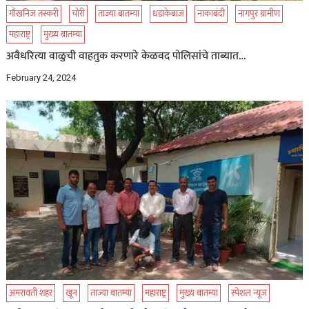
गौखनिज तस्करी
चोरी
ताज्या बातम्या
धडाकेबाज
नाकाबंदी
नागपुर ग्रामीण
महाराष्ट्र
मुख्य बातम्या
अवैधरित्या वाळुची वाहतुक करणारे केळवद पोलिसांचे ताब्यात…
February 24, 2024
अमरावती शहर
खून
ताज्या बातम्या
महाराष्ट्र
मुख्य बातम्या
स्पेशल न्यूज