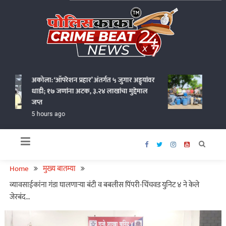
Skip
to
content
Policekaka Crime Beat News 24X7
अकोला: ‘ऑपरेशन प्रहार’ अंतर्गत ५ जुगार अड्ड्यांवर
वर्धा जि
धाडी; १७ जणांना अटक, ३.२४ लाखांचा मुद्देमाल
कोटींचा 
जप्त
7 hours
5 hours ago
Home
मुख्य बातम्या
व्यावसाईकांना गंडा घालणाऱ्या बंटी व बबलीस पिंपरी-चिंचवड युनिट ४ ने केले
जेरबंद…