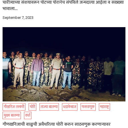
चारीत्र्याच्या संशयावरून पोटच्या पोरानेच संपविले जन्मदात्या आईला व सख्ख्या
भावाला…
September 7, 2023
गौखनिज तस्करी
चोरी
ताज्या बातम्या
धडाकेबाज
फसवणूक
महाराष्ट्र
मुख्य बातम्या
वर्धा
गौणखनिजाची वाळुची अवैधरित्या चोरी करुन साठवणुक करणाऱ्यावर