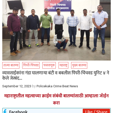
ताज्या बातम्या
पिंपरी-चिंचवड
फसवणूक
महाराष्ट्र
मुख्य बातम्या
व्यावसाईकांना गंडा घालणाऱ्या बंटी व बबलीस पिंपरी-चिंचवड युनिट ४ ने
केले जेरबंद…
by
September 12, 2023
Policekaka Crime Beat News
महाराष्ट्रातील महत्वाच्या क्राईम संबंधी बातम्यांसाठी आम्हाला जॅाईन
करा
Facebook
Like / Share