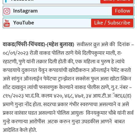
Instagram
Follow
YouTube
Like / Subscribe
वाकड(पिंपरी-चिंचवड)-(महेश बुलाख)
सवीस्तर व्रुत्त असे की दिनांक –
०८/०९/२०२३ रोजी वाकड पोलिस ठाणे येथे दिलीपकुमार माली, रा-
रहाटणी, पुणे यांनी तक्रार दिली होती की, एक महिला व पुरुष हे त्यांचे
कपडयाचे दुकानात येवुन कपडयांची खरेदीकरुन ऑनलाईन पेमेंट करतो
असे सांगुन ऑनलाईन पेमेंटचा ट्रान्झेशन सक्सेस फुल असा खोटा स्क्रिन
शॉट दाखवुन त्यांची फसवणुक केल्याने वाकड पोलीस ठाणे, गु.र. नंबर –
८९५/२०२३ भा.दं.वि. कलम ४२०, ४६८, ४७१, ३४ आय.टी.अॅक्ट६६(ड)
प्रमाणे गुन्हा नोंद होता. सदरचा प्रकार गंभीर स्वरुपाचा असल्याने व असे
प्रकार वारंवार घडत असल्याने पोलिस आयुक्त विनयकुमार चौबे यांनी सर्व
गुन्हे करणाऱ्या आरोपीस अटक करुन गुन्हा उघडकीस आणने बाबत
आदेशित केले होते.