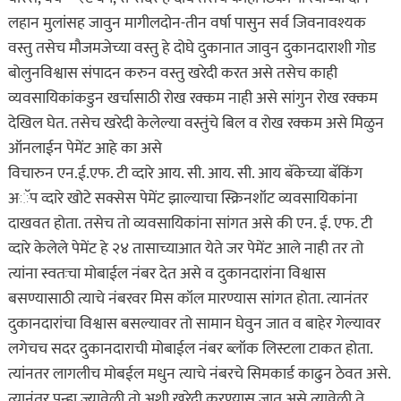
लहान मुलांसह जावुन मागीलदोन-तीन वर्षा पासुन सर्व जिवनावश्यक
वस्तु तसेच मौजमजेच्या वस्तु हे दोघे दुकानात जावुन दुकानदाराशी गोड
बोलुनविश्वास संपादन करुन वस्तु खरेदी करत असे तसेच काही
व्यवसायिकांकडुन खर्चासाठी रोख रक्कम नाही असे सांगुन रोख रक्कम
देखिल घेत. तसेच खरेदी केलेल्या वस्तुंचे बिल व रोख रक्कम असे मिळुन
ऑनलाईन पेमेंट आहे का असे
विचारुन एन.ई.एफ. टी व्दारे आय. सी. आय. सी. आय बॅकेच्या बॅकिंग
अॅप व्दारे खोटे सक्सेस पेमेंट झाल्याचा स्क्रिनशॉट व्यवसायिकांना
दाखवत होता. तसेच तो व्यवसायिकांना सांगत असे की एन. ई. एफ. टी
व्दारे केलेले पेमेंट हे २४ तासाच्याआत येते जर पेमेंट आले नाही तर तो
त्यांना स्वतःचा मोबाईल नंबर देत असे व दुकानदारांना विश्वास
बसण्यासाठी त्याचे नंबरवर मिस कॉल मारण्यास सांगत होता. त्यानंतर
दुकानदारांचा विश्वास बसल्यावर तो सामान घेवुन जात व बाहेर गेल्यावर
लगेचच सदर दुकानदाराची मोबाईल नंबर ब्लॉक लिस्टला टाकत होता.
त्यांनतर लागलीच मोबईल मधुन त्याचे नंबरचे सिमकार्ड काढुन ठेवत असे.
त्यानंतर पुन्हा ज्यावेळी तो अशी खरेदी करण्यास जात असे त्यावेळी ते