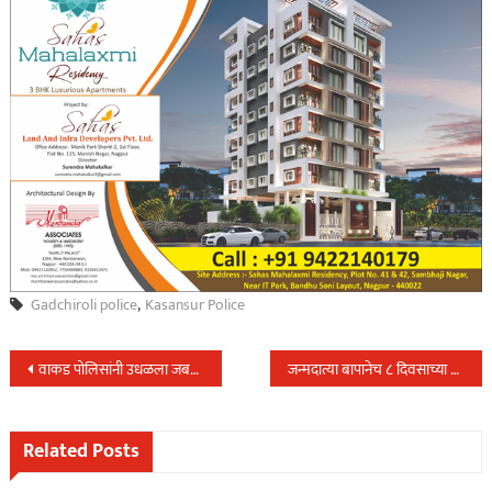
Gadchiroli police
,
Kasansur Police
Post
वाकड पोलिसांनी उधळला जबरी चोरीचा डाव…
जन्मदात्या बापानेच ८ दिवसाच्या चिमुकलीच्या तोंडात तंबाखू कोंबून केली हत्या, कारण..
navigation
Related Posts