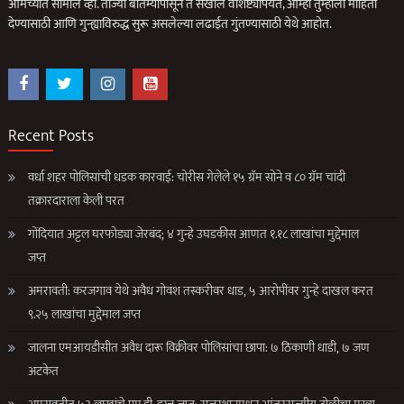
आमच्यात सामील व्हा. ताज्या बातम्यांपासून ते सखोल वैशिष्ट्यांपर्यंत, आम्ही तुम्हाला माहिती
देण्यासाठी आणि गुन्ह्याविरुद्ध सुरू असलेल्या लढाईत गुंतण्यासाठी येथे आहोत.
Recent Posts
वर्धा शहर पोलिसांची धडक कारवाई: चोरीस गेलेले १५ ग्रॅम सोने व ८० ग्रॅम चांदी
तक्रारदाराला केली परत
गोंदियात अट्टल घरफोड्या जेरबंद; ४ गुन्हे उघडकीस आणत १.१८ लाखांचा मुद्देमाल
जप्त
अमरावती: करजगाव येथे अवैध गोवंश तस्करीवर धाड, ५ आरोपींवर गुन्हे दाखल करत
९.२५ लाखांचा मुद्देमाल जप्त
जालना एमआयडीसीत अवैध दारू विक्रीवर पोलिसांचा छापा: ७ ठिकाणी धाडी, ७ जण
अटकेत