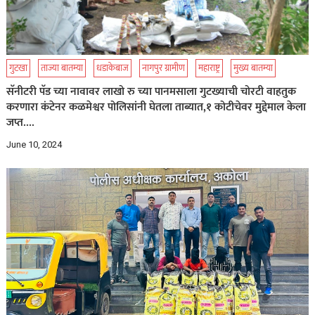
गुटखा
ताज्या बातम्या
धडाकेबाज
नागपुर ग्रामीण
महाराष्ट्र
मुख्य बातम्या
सॅनीटरी पॅड च्या नावावर लाखो रु च्या पानमसाला गुटख्याची चोरटी वाहतुक
करणारा कंटेनर कळमेश्वर पोलिसांनी घेतला ताब्यात,१ कोटीचेवर मुद्देमाल केला
जप्त….
June 10, 2024