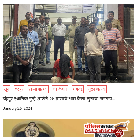
खून
चंद्रपूर
ताज्या बातम्या
धडाकेबाज
महाराष्ट्र
मुख्य बातम्या
चंद्रपुर स्थानिक गुन्हे शाखेने २४ तासाचे आत केला खुनाचा उलगडा….
January 26, 2024