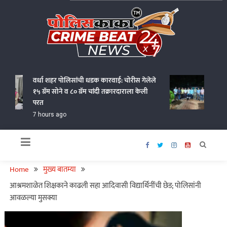
Skip
to
content
Policekaka Crime Beat News 24X7
वर्धा शहर पोलिसांची धडक कारवाई: चोरीस गेलेले
गोंदियात
१५ ग्रॅम सोने व ८० ग्रॅम चांदी तक्रारदाराला केली
आणत १.१
परत
7 hours
7 hours ago
Home
मुख्य बातम्या
आश्रमशाळेत शिक्षकाने काढली सहा आदिवासी विद्यार्थिनींची छेड; पोलिसांनी
आवळल्या मुसक्या