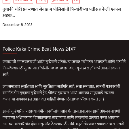
दुचाकी चोरी प्रकरणात सेवाग्राम पोलिसांनी फिर्यादीच्या पतीसह केली एकास
अटक…
December 8, 2023
Police Kaka Crime Beat News 24X7
कायद्याची अंमलबजावणी आणि गुन्हेगारी प्रतिबंध या जगात नवीनतम अद्यायतने आणि अंतर्दृष्टी
मिळविण्यासाठी तुमचा स्रोत “पोलीस काका क्राइम बीट न्यूज 24 x 7” मध्ये आपले स्वागत
आहे.
ज्या समाजात सुरक्षितता आणि सुरक्षितता सर्वोपरि आहे, अशा समाजात, आमची पत्रकारांची
समर्पित टीम तुम्हाला गुन्हेगारी ट्रेंड, पोलिस पुढाकार आणि आमच्या समुदायांचे संरक्षण
करणार्‍या नायकांबद्दल अद्ययावत माहिती देण्यासाठी अथक परिश्रम करते आहे
आम्ही गुन्हेगारी तपासाच्या गंभीर तपशीलांचा शोध घेत असताना, कायद्याची अंमलबजावणी
करणार्‍या अधिकार्‍यांना भेडसावणार्‍या आव्हानांचा आणि समस्यांचा उलगडा करत असताना
आमच्या अतिपरिचित क्षेत्रांना सुरक्षित ठेवण्यासाठी नाविन्यपूर्ण धोरणांवर प्रकाश टाकत असतो