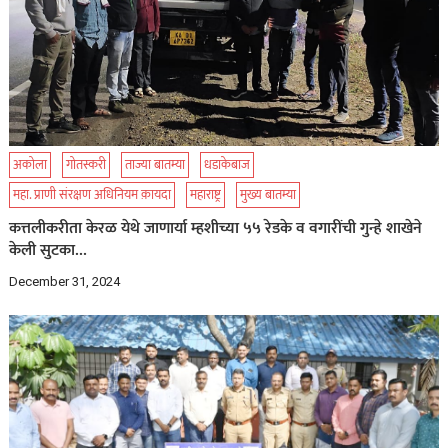
अकोला
गोतस्करी
ताज्या बातम्या
धडाकेबाज
महा. प्राणी संरक्षण अधिनियम क़ायदा
महाराष्ट्र
मुख्य बातम्या
कत्तलीकरीता केरळ येथे जाणार्या म्हशीच्या ५५ रेडके व वगारींची गुन्हे शाखेने
केली सुटका…
December 31, 2024