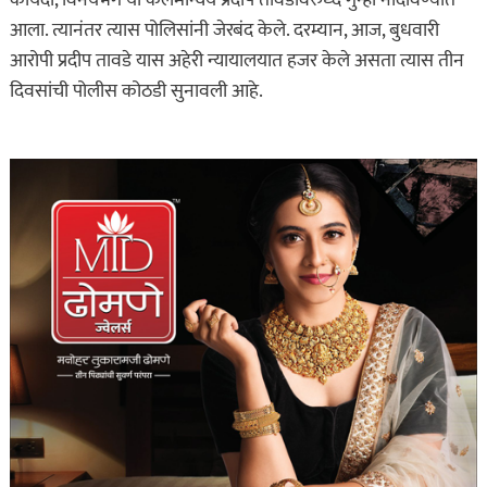
कायदा, विनयभंग या कलमान्वये प्रदीप तावडेविरुध्द गुन्हा नोंदविण्यात
आला. त्यानंतर त्यास पोलिसांनी जेरबंद केले. दरम्यान, आज, बुधवारी
आरोपी प्रदीप तावडे यास अहेरी न्यायालयात हजर केले असता त्यास तीन
दिवसांची पोलीस कोठडी सुनावली आहे.