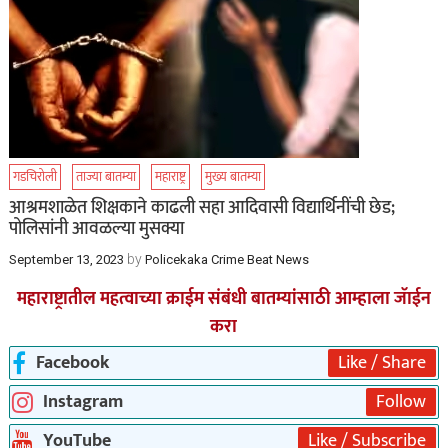
गडचिरोली
ताज्या बातम्या
महाराष्ट्र
मुख्य बातम्या
आश्रमशाळेत शिक्षकाने काढली सहा आदिवासी विद्यार्थिनींची छेड;
पोलिसांनी आवळल्या मुसक्या
by
September 13, 2023
Policekaka Crime Beat News
महाराष्ट्रातील महत्वाच्या क्राईम संबंधी बातम्यांसाठी आम्हाला जॅाईन
करा
Facebook
Like / Share
Instagram
Follow
YouTube
Like / Subscribe