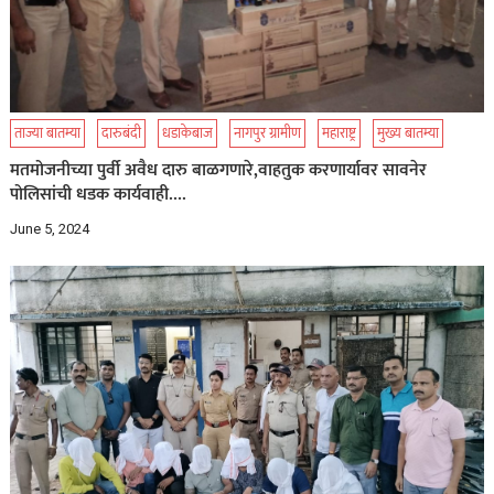
ताज्या बातम्या
दारुबंदी
धडाकेबाज
नागपुर ग्रामीण
महाराष्ट्र
मुख्य बातम्या
मतमोजनीच्या पुर्वी अवैध दारु बाळगणारे,वाहतुक करणार्यावर सावनेर
पोलिसांची धडक कार्यवाही….
June 5, 2024