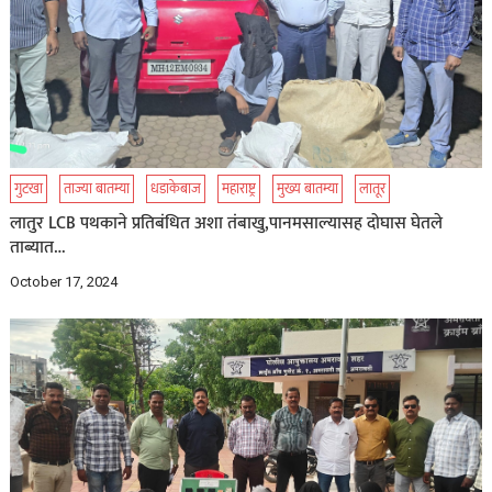
गुटखा
ताज्या बातम्या
धडाकेबाज
महाराष्ट्र
मुख्य बातम्या
लातूर
लातुर LCB पथकाने प्रतिबंधित अशा तंबाखु,पानमसाल्यासह दोघास घेतले
ताब्यात…
October 17, 2024