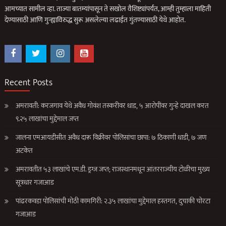
आमच्यात सामील व्हा. ताज्या बातम्यांपासून ते सखोल वैशिष्ट्यांपर्यंत, आम्ही तुम्हाला माहिती
देण्यासाठी आणि गुन्ह्याविरुद्ध सुरू असलेल्या लढाईत गुंतण्यासाठी येथे आहोत.
Recent Posts
अमरावती: करजगाव येथे अवैध गोवंश तस्करीवर धाड, ५ आरोपींवर गुन्हे दाखल करत
९.२५ लाखांचा मुद्देमाल जप्त
जालना एमआयडीसीत अवैध दारू विक्रीवर पोलिसांचा छापा: ७ ठिकाणी धाडी, ७ जण
अटकेत
अमरावतीत ५३ लाखांचे एम.डी. ड्रग्ज जप्त; राजस्थानमधून आंतरराज्यीय टोळीचा मुख्य
सूत्रधार गजाआड
पांढरकवडा पोलिसांची मोठी कामगिरी: २.३५ लाखांचा मुद्देमाल हस्तगत, दुचाकी चोरटा
गजाआड