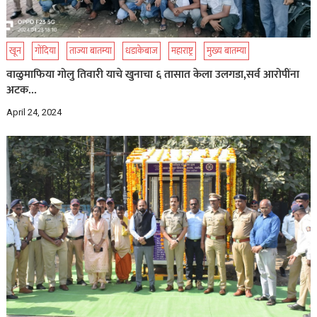
खून
गोंदिया
ताज्या बातम्या
धडाकेबाज
महाराष्ट्र
मुख्य बातम्या
वाळुमाफिया गोलु तिवारी याचे खुनाचा ६ तासात केला उलगडा,सर्व आरोपींना
अटक…
April 24, 2024