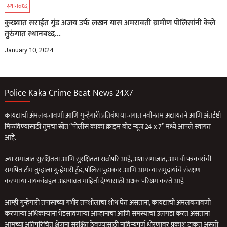
स्थानबध्द
कुख्यात सराईत गुंड अजय उर्फ लखन यास अमरावती ग्रामीण पोलिसांनी केले
तुरुंगात स्थानबध्द…
January 10, 2024
Police Kaka Crime Beat News 24X7
कायद्याची अंमलबजावणी आणि गुन्हेगारी प्रतिबंध या जगात नवीनतम अद्यायतने आणि अंतर्दृष्टी
मिळविण्यासाठी तुमचा स्रोत “पोलीस काका क्राइम बीट न्यूज 24 x 7” मध्ये आपले स्वागत
आहे.
ज्या समाजात सुरक्षितता आणि सुरक्षितता सर्वोपरि आहे, अशा समाजात, आमची पत्रकारांची
समर्पित टीम तुम्हाला गुन्हेगारी ट्रेंड, पोलिस पुढाकार आणि आमच्या समुदायांचे संरक्षण
करणार्‍या नायकांबद्दल अद्ययावत माहिती देण्यासाठी अथक परिश्रम करते आहे
आम्ही गुन्हेगारी तपासाच्या गंभीर तपशीलांचा शोध घेत असताना, कायद्याची अंमलबजावणी
करणार्‍या अधिकार्‍यांना भेडसावणार्‍या आव्हानांचा आणि समस्यांचा उलगडा करत असताना
आमच्या अतिपरिचित क्षेत्रांना सुरक्षित ठेवण्यासाठी नाविन्यपूर्ण धोरणांवर प्रकाश टाकत असतो