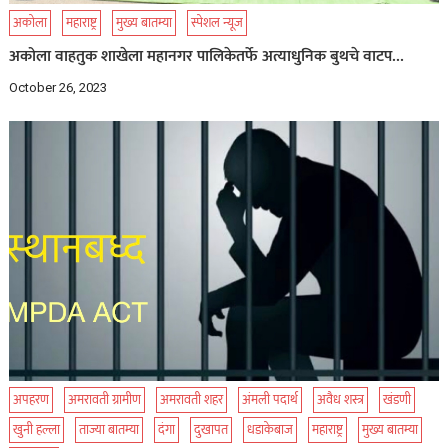
अकोला
महाराष्ट्र
मुख्य बातम्या
स्पेशल न्यूज
अकोला वाहतुक शाखेला महानगर पालिकेतर्फे अत्याधुनिक बुथचे वाटप…
October 26, 2023
अपहरण
अमरावती ग्रामीण
अमरावती शहर
अंमली पदार्थ
अवैध शस्त्र
खंडणी
खुनी हल्ला
ताज्या बातम्या
दंगा
दुखापत
धडाकेबाज
महाराष्ट्र
मुख्य बातम्या