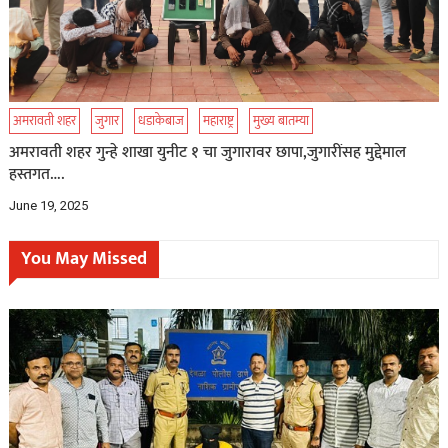
अमरावती शहर
जुगार
धडाकेबाज
महाराष्ट्र
मुख्य बातम्या
अमरावती शहर गुन्हे शाखा युनीट १ चा जुगारावर छापा,जुगारींसह मुद्देमाल
हस्तगत….
June 19, 2025
You May Missed