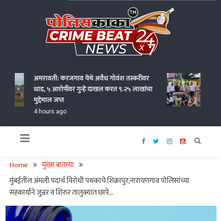
Skip
to
content
Policekaka Crime Beat News 24X7
अमरावती: करजगाव येथे अवैध गोवंश तस्करीवर
जालना 
धाड, ५ आरोपींवर गुन्हे दाखल करत ९.२५ लाखांचा
पोलिसा
मुद्देमाल जप्त
16 hou
4 hours ago
Home
मुख्य बातम्या
मुंबईतील अंमली पदार्थ विरोधी पथकाचे शिक्रापुर,नारायणगाव पोलिसांच्या
सहकार्याने जुन्नर व शिरुर तालुक्यात छापे…