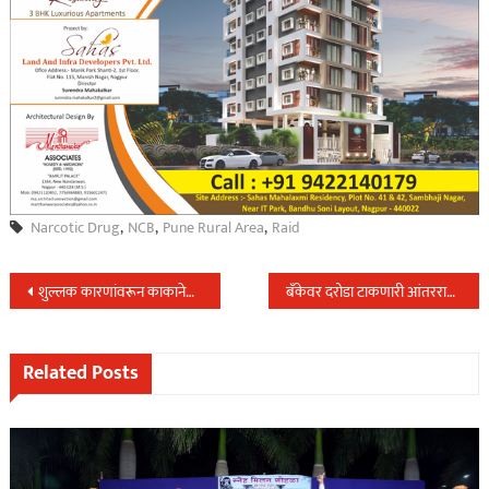
Narcotic Drug
,
NCB
,
Pune Rural Area
,
Raid
Post
शुल्लक कारणांवरून काकानेच केला पुतण्याचा खुन,४आरोपी अटकेत..
बँकेवर दरोडा टाकणारी आंतरराष्ट्रीय टोळी सोलापुर ग्रामीण पोलिसांच्या तावडीत,स्थानिक गुन्हे शाखेची उल्लेखनीय कामगिरी…
navigation
Related Posts