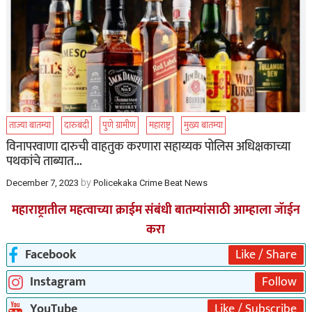
ताज्या बातम्या
दारुबंदी
पुणे ग्रामीण
महाराष्ट्र
मुख्य बातम्या
विनापरवाणा दारुची वाहतुक करणारा सहाय्यक पोलिस अधिक्षकाच्या
पथकांचे ताब्यात…
by
December 7, 2023
Policekaka Crime Beat News
महाराष्ट्रातील महत्वाच्या क्राईम संबंधी बातम्यांसाठी आम्हाला जॅाईन
करा
Facebook
Like / Share
Instagram
Follow
YouTube
Like / Subscribe