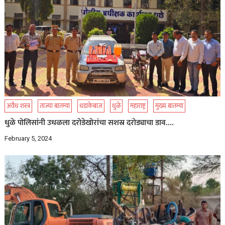
अवैध शस्त्र
ताज्या बातम्या
धडाकेबाज
धुळे
महाराष्ट्र
मुख्य बातम्या
धुळे पोलिसांनी उधळला दरोडेखोरांचा सशस्र दरोड्याचा डाव….
February 5, 2024