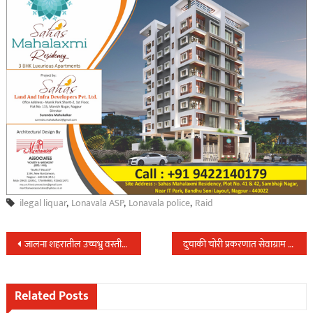
ilegal liquar
,
Lonavala ASP
,
Lonavala police
,
Raid
Post
जालना शहरातील उच्चभ्रु वस्तीतील लुटी प्रकरणाची उकल करण्यास पोलिसांना यश…
दुचाकी चोरी प्रकरणात सेवाग्राम पोलिसांनी फिर्यादीच्या पतीसह केली एकास अटक…
navigation
Related Posts