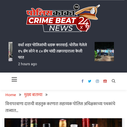
Skip
to
content
Policekaka Crime Beat News 24X7
वर्धा शहर पोलिसांची धडक कारवाई: चोरीस गेलेले
गोंदियात
१५ ग्रॅम सोने व ८० ग्रॅम चांदी तक्रारदाराला केली
आणत १.१८
परत
2 hours
2 hours ago
Home
मुख्य बातम्या
विनापरवाणा दारुची वाहतुक करणारा सहाय्यक पोलिस अधिक्षकाच्या पथकांचे
ताब्यात…