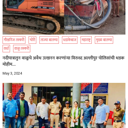
गौखनिज तस्करी
चोरी
ताज्या बातम्या
धडाकेबाज
महाराष्ट्र
मुख्य बातम्या
वर्धा
वाळु तस्करी
नदीपात्रातुन वाळुचे अवैध उत्खनन करणांऱ्या विरुध्द अल्लीपुर पोलिसांची धडक
मोहीम…
May 3, 2024