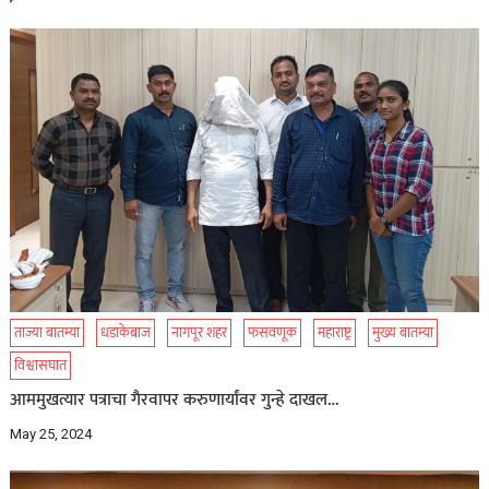
ताज्या बातम्या
धडाकेबाज
नागपूर शहर
फसवणूक
महाराष्ट्र
मुख्य बातम्या
विश्वासघात
आममुखत्यार पत्राचा गैरवापर करुणार्यांवर गुन्हे दाखल…
May 25, 2024