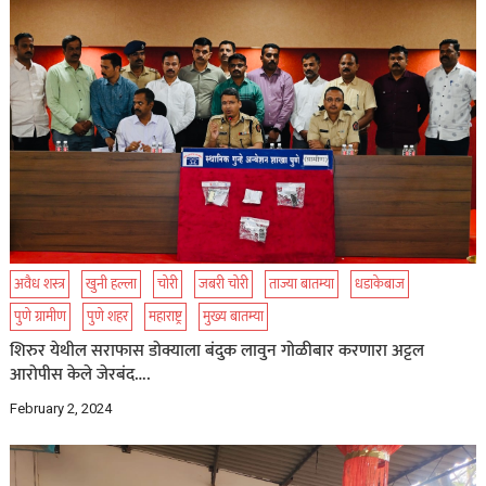
अवैध शस्त्र
खुनी हल्ला
चोरी
जबरी चोरी
ताज्या बातम्या
धडाकेबाज
पुणे ग्रामीण
पुणे शहर
महाराष्ट्र
मुख्य बातम्या
शिरुर येथील सराफास डोक्याला बंदुक लावुन गोळीबार करणारा अट्टल
आरोपीस केले जेरबंद….
February 2, 2024