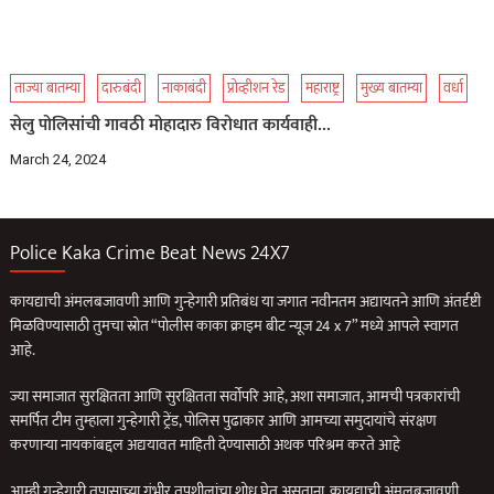
ताज्या बातम्या
दारुबंदी
नाकाबंदी
प्रोव्हीशन रेड
महाराष्ट्र
मुख्य बातम्या
वर्धा
सेलु पोलिसांची गावठी मोहादारु विरोधात कार्यवाही…
March 24, 2024
Police Kaka Crime Beat News 24X7
कायद्याची अंमलबजावणी आणि गुन्हेगारी प्रतिबंध या जगात नवीनतम अद्यायतने आणि अंतर्दृष्टी
मिळविण्यासाठी तुमचा स्रोत “पोलीस काका क्राइम बीट न्यूज 24 x 7” मध्ये आपले स्वागत
आहे.
ज्या समाजात सुरक्षितता आणि सुरक्षितता सर्वोपरि आहे, अशा समाजात, आमची पत्रकारांची
समर्पित टीम तुम्हाला गुन्हेगारी ट्रेंड, पोलिस पुढाकार आणि आमच्या समुदायांचे संरक्षण
करणार्‍या नायकांबद्दल अद्ययावत माहिती देण्यासाठी अथक परिश्रम करते आहे
आम्ही गुन्हेगारी तपासाच्या गंभीर तपशीलांचा शोध घेत असताना, कायद्याची अंमलबजावणी