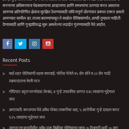
करणार्‍या अधिकार्‍यांना भेडसावणार्‍या आव्हानांचा आणि समस्यांचा उलगडा करत असताना
आमच्या अतिपरिचित क्षेत्रांना सुरक्षित ठेवण्यासाठी नाविन्यपूर्ण धोरणांवर प्रकाश टाकत असतो
आमच्यात सामील व्हा. ताज्या बातम्यांपासून ते सखोल वैशिष्ट्यांपर्यंत, आम्ही तुम्हाला माहिती
देण्यासाठी आणि गुन्ह्याविरुद्ध सुरू असलेल्या लढाईत गुंतण्यासाठी येथे आहोत.
Recent Posts
वर्धा शहर पोलिसांची धडक कारवाई: चोरीस गेलेले १५ ग्रॅम सोने व ८० ग्रॅम चांदी
तक्रारदाराला केली परत
गोंदियात अट्टल घरफोड्या जेरबंद; ४ गुन्हे उघडकीस आणत १.१८ लाखांचा मुद्देमाल
जप्त
अमरावती: करजगाव येथे अवैध गोवंश तस्करीवर धाड, ५ आरोपींवर गुन्हे दाखल करत
९.२५ लाखांचा मुद्देमाल जप्त
जालना एमआयडीसीत अवैध दारू विक्रीवर पोलिसांचा छापा: ७ ठिकाणी धाडी, ७ जण