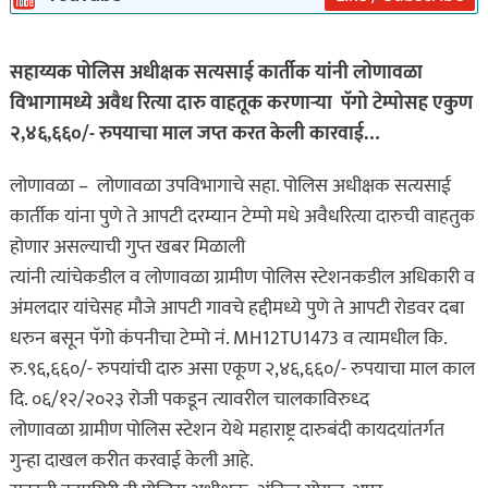
सहाय्यक पोलिस अधीक्षक सत्यसाई कार्तीक यांनी लोणावळा
विभागामध्ये अवैध रित्या दारु वाहतूक करणाऱ्या पॅगो टेम्पोसह एकुण
२,४६,६६०/- रुपयाचा माल जप्त करत केली कारवाई…
लोणावळा – लोणावळा उपविभागाचे सहा. पोलिस अधीक्षक सत्यसाई
कार्तीक यांना पुणे ते आपटी दरम्यान टेम्पो मधे अवैधरित्या दारुची वाहतुक
होणार असल्याची गुप्त खबर मिळाली
त्यांनी त्यांचेकडील व लोणावळा ग्रामीण पोलिस स्टेशनकडील अधिकारी व
अंमलदार यांचेसह मौजे आपटी गावचे हद्दीमध्ये पुणे ते आपटी रोडवर दबा
धरुन बसून पॅगो कंपनीचा टेम्पो नं. MH12TU1473 व त्यामधील कि.
रु.९६,६६०/- रुपयांची दारु असा एकूण २,४६,६६०/- रुपयाचा माल काल
दि. ०६/१२/२०२३ रोजी पकडून त्यावरील चालकाविरुध्द
लोणावळा ग्रामीण पोलिस स्टेशन येथे महाराष्ट्र दारुबंदी कायदयांतर्गत
गुन्हा दाखल करीत करवाई केली आहे.