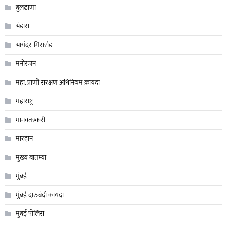
बुलढाणा
भंडारा
भायंदर-मिरारोड
मनोरंजन
महा. प्राणी संरक्षण अधिनियम क़ायदा
महाराष्ट्र
मानवतस्करी
मारहान
मुख्य बातम्या
मुंबई
मुंबई दारुबंदी कायदा
मुंबई पोलिस