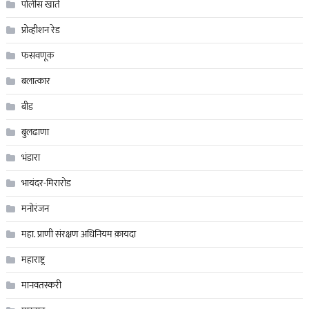
पोलीस खाते
प्रोव्हीशन रेड
फसवणूक
बलात्कार
बीड
बुलढाणा
भंडारा
भायंदर-मिरारोड
मनोरंजन
महा. प्राणी संरक्षण अधिनियम क़ायदा
महाराष्ट्र
मानवतस्करी