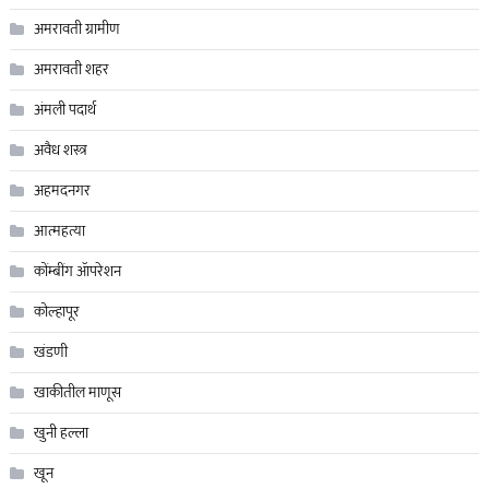
अमरावती ग्रामीण
अमरावती शहर
अंमली पदार्थ
अवैध शस्त्र
अहमदनगर
आत्महत्या
कोंम्बींग ॲापरेशन
कोल्हापूर
खंडणी
खाकीतील माणूस
खुनी हल्ला
खून