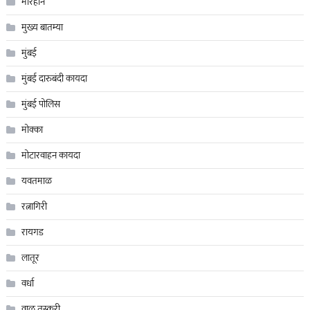
मारहान
मुख्य बातम्या
मुंबई
मुंबई दारुबंदी कायदा
मुंबई पोलिस
मोक्का
मोटारवाहन कायदा
यवतमाळ
रत्नागिरी
रायगड
लातूर
वर्धा
वाळु तस्करी