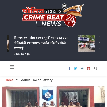
Skip
to
content
Policekaka Crime Beat News 24X7
हिंगणघाटचा गांजा तस्कर ‘भुर्या’ स्थानबद्ध; वर्धा
पिंपळखुट
पोलिसांची ‘PITNDPS’ अंतर्गत पहिलीच मोठी
पोलिसांच
कारवाई
6 hours
3 hours ago
Home
Mobile Tower Battery