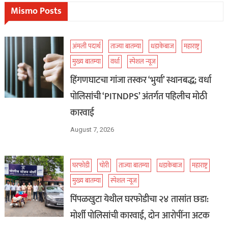
Mismo Posts
अंमली पदार्थ
ताज्या बातम्या
धडाकेबाज
महाराष्ट्र
मुख्य बातम्या
वर्धा
स्पेशल न्यूज
हिंगणघाटचा गांजा तस्कर ‘भुर्या’ स्थानबद्ध; वर्धा
पोलिसांची ‘PITNDPS’ अंतर्गत पहिलीच मोठी
कारवाई
August 7, 2026
घरफोडी
चोरी
ताज्या बातम्या
धडाकेबाज
महाराष्ट्र
मुख्य बातम्या
स्पेशल न्यूज
पिंपळखुटा येथील घरफोडीचा २४ तासांत छडा:
मोर्शी पोलिसांची कारवाई, दोन आरोपींना अटक