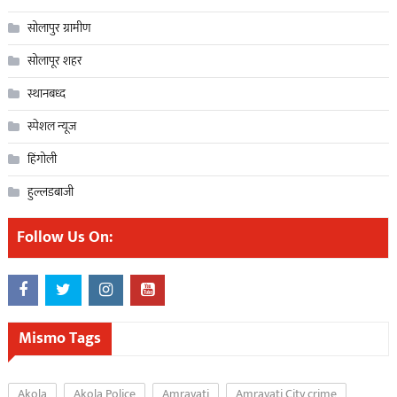
सोलापुर ग्रामीण
सोलापूर शहर
स्थानबध्द
स्पेशल न्यूज
हिंगोली
हुल्लडबाजी
Follow Us On:
Mismo Tags
Akola
Akola Police
Amravati
Amravati City crime