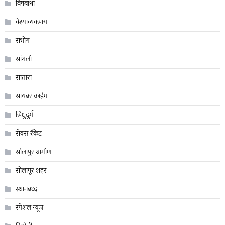
विषबाधा
वेश्याव्यवसाय
संभोग
सांगली
सातारा
सायबर क्राईम
सिंधुदुर्ग
सेक्स रॅकेट
सोलापुर ग्रामीण
सोलापूर शहर
स्थानबध्द
स्पेशल न्यूज