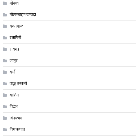
मोक्का
मोटारवाहन कायदा
यवतमाळ
रत्नागिरी
रायगड
लातूर
वर्धा
वाळु तस्करी
वाशिम
विदेश
विनयभंग
विश्वासघात