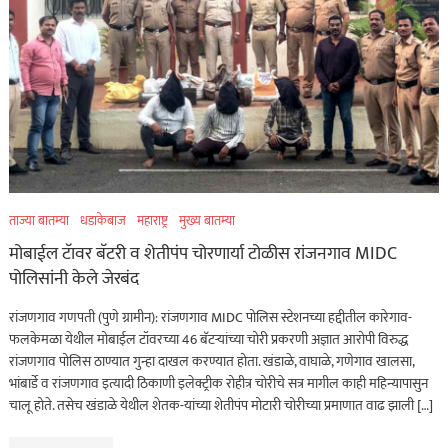
ताज्या बातम्या
धडाकेबाज
महाराष्ट्र
मुख्य बातम्या
मोबाईल टॅावर बॅटरी व शेतीपंप चोरणार्या टोळीस रांजनगाव MIDC
पोलिसांनी केले जेरबंद
रांजणगाव गणपती (पुणे ग्रामीन): रांजणगाव MIDC पोलिस स्टेशनच्या हद्दीतील कारेगाव-
फलकेमळा येथील मोबाईल टॉवरच्या 46 बॅटऱ्यांच्या चोरी प्रकरणी अज्ञात आरोपी विरुद्ध
रांजणगाव पोलिस ठाण्यात गुन्हा दाखल करण्यात होता. खंडाळे, वाघाळे, गणेगाव खालसा,
भांबार्डे व रांजणगाव इत्यादी ठिकाणी इलेक्ट्रीक रोहीत्र चोरीचे सत्र मागील काही महिन्यापासुन
चालू होते. तसेच खंडाळे येथील शेतक-यांच्या शेतीपंप मोटारी चोरीच्या प्रमाणात वाढ झाली […]