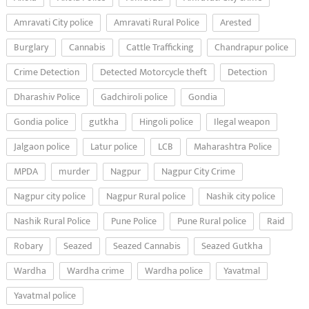
Amravati City police
Amravati Rural Police
Arested
Burglary
Cannabis
Cattle Trafficking
Chandrapur police
Crime Detection
Detected Motorcycle theft
Detection
Dharashiv Police
Gadchiroli police
Gondia
Gondia police
gutkha
Hingoli police
Ilegal weapon
Jalgaon police
Latur police
LCB
Maharashtra Police
MPDA
murder
Nagpur
Nagpur City Crime
Nagpur city police
Nagpur Rural police
Nashik city police
Nashik Rural Police
Pune Police
Pune Rural police
Raid
Robary
Seazed
Seazed Cannabis
Seazed Gutkha
Wardha
Wardha crime
Wardha police
Yavatmal
Yavatmal police