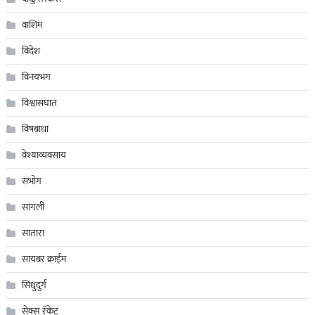
वाशिम
विदेश
विनयभंग
विश्वासघात
विषबाधा
वेश्याव्यवसाय
संभोग
सांगली
सातारा
सायबर क्राईम
सिंधुदुर्ग
सेक्स रॅकेट