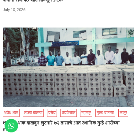
दोघांना राजापेठ पोलिसांकडून अटक
July 10, 2026
अवैध शस्त्र
ताज्या बातम्या
दरोडा
धडाकेबाज
महाराष्ट्र
मुख्य बातम्या
लातूर
शस्त्राचा धाक दाखवुन लुटनारे ७२ तासाचे आत स्थानिक गुन्हे शाखेच्या
ताब्यात…