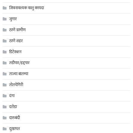
जिवनावश्यक वस्तु कायदा
जुगार
ठाणे ग्रामीण
ठाणे शहर
डिटेक्शन
तडीपार/हद्दपार
ताज्या बातम्या
तोतयेगिरी
दंगा
दरोडा
दारुबंदी
दुखापत