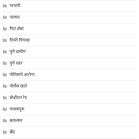
परभणी
पालघर
पिटा अँक्ट
पिंपरी-चिंचवड
पुणे ग्रामीण
पुणे शहर
पोलिसांचे आरोग्य
पोलीस खाते
प्रोव्हीशन रेड
फसवणूक
बलात्कार
बीड