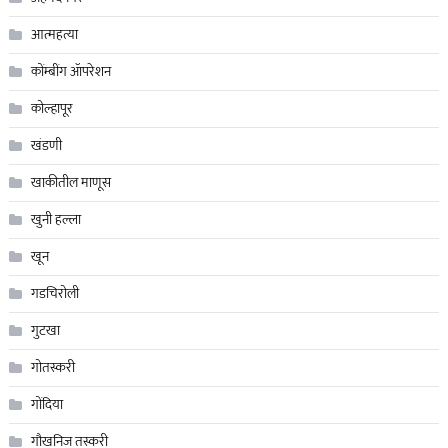
आत्महत्या
कोंम्बींग ॲापरेशन
कोल्हापूर
खंडणी
खाकीतील माणूस
खुनी हल्ला
खून
गडचिरोली
गुटखा
गोतस्करी
गोंदिया
गौखनिज तस्करी