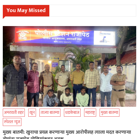
You May Missed
अमरावती शहर
खून
ताज्या बातम्या
धडाकेबाज
महाराष्ट्र
मुख्य बातम्या
स्पेशल न्यूज
मुख्य बातमी: खुनाचा प्रयत्न करणाऱ्या मुख्य आरोपीसह त्याला मदत करणाऱ्या