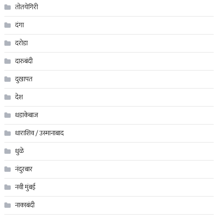
तोतयेगिरी
दंगा
दरोडा
दारुबंदी
दुखापत
देश
धडाकेबाज
धाराशिव / उस्मानाबाद
धुळे
नंदुरबार
नवी मुंबई
नाकाबंदी