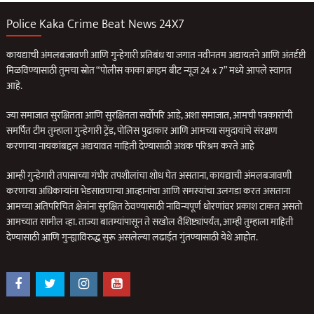
Police Kaka Crime Beat News 24X7
कायद्याची अंमलबजावणी आणि गुन्हेगारी प्रतिबंध या जगात नवीनतम अद्यायतने आणि अंतर्दृष्टी
मिळविण्यासाठी तुमचा स्रोत “पोलीस काका क्राइम बीट न्यूज 24 x 7” मध्ये आपले स्वागत
आहे.
ज्या समाजात सुरक्षितता आणि सुरक्षितता सर्वोपरि आहे, अशा समाजात, आमची पत्रकारांची
समर्पित टीम तुम्हाला गुन्हेगारी ट्रेंड, पोलिस पुढाकार आणि आमच्या समुदायांचे संरक्षण
करणार्‍या नायकांबद्दल अद्ययावत माहिती देण्यासाठी अथक परिश्रम करते आहे
आम्ही गुन्हेगारी तपासाच्या गंभीर तपशीलांचा शोध घेत असताना, कायद्याची अंमलबजावणी
करणार्‍या अधिकार्‍यांना भेडसावणार्‍या आव्हानांचा आणि समस्यांचा उलगडा करत असताना
आमच्या अतिपरिचित क्षेत्रांना सुरक्षित ठेवण्यासाठी नाविन्यपूर्ण धोरणांवर प्रकाश टाकत असतो
आमच्यात सामील व्हा. ताज्या बातम्यांपासून ते सखोल वैशिष्ट्यांपर्यंत, आम्ही तुम्हाला माहिती
देण्यासाठी आणि गुन्ह्याविरुद्ध सुरू असलेल्या लढाईत गुंतण्यासाठी येथे आहोत.