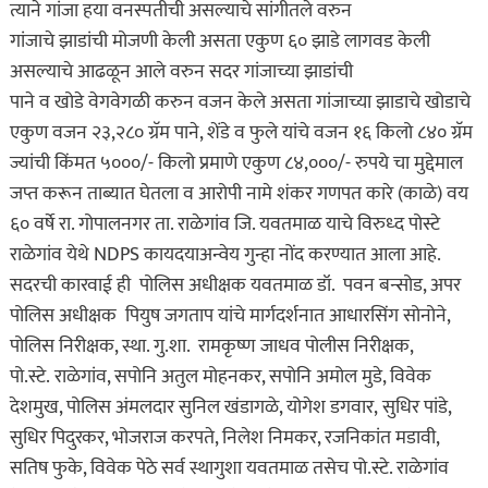
त्याने गांजा हया वनस्पतीची असल्याचे सांगीतले वरुन
गांजाचे झाडांची मोजणी केली असता एकुण ६० झाडे लागवड केली
असल्याचे आढळून आले वरुन सदर गांजाच्या झाडांची
पाने व खोडे वेगवेगळी करुन वजन केले असता गांजाच्या झाडाचे खोडाचे
एकुण वजन २३,२८० ग्रॅम पाने, शेंडे व फुले यांचे वजन १६ किलो ८४० ग्रॅम
ज्यांची किंमत ५०००/- किलो प्रमाणे एकुण ८४,०००/- रुपये चा मुद्देमाल
जप्त करून ताब्यात घेतला व आरोपी नामे शंकर गणपत कारे (काळे) वय
६० वर्षे रा. गोपालनगर ता. राळेगांव जि. यवतमाळ याचे विरुध्द पोस्टे
राळेगांव येथे NDPS कायदयाअन्वेय गुन्हा नोंद करण्यात आला आहे.
सदरची कारवाई ही पोलिस अधीक्षक यवतमाळ डॉ. पवन बन्सोड, अपर
पोलिस अधीक्षक पियुष जगताप यांचे मार्गदर्शनात आधारसिंग सोनोने,
पोलिस निरीक्षक, स्था. गु.शा. रामकृष्ण जाधव पोलीस निरीक्षक,
पो.स्टे. राळेगांव, सपोनि अतुल मोहनकर, सपोनि अमोल मुडे, विवेक
देशमुख, पोलिस अंमलदार सुनिल खंडागळे, योगेश डगवार, सुधिर पांडे,
सुधिर पिदुरकर, भोजराज करपते, निलेश निमकर, रजनिकांत मडावी,
सतिष फुके, विवेक पेठे सर्व स्थागुशा यवतमाळ तसेच पो.स्टे. राळेगांव