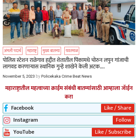
अंमली पदार्थ
महाराष्ट्र
मुख्य बातम्या
यवतमाळ
पोलिस स्टेशन राळेगाव हद्दीत शेतातील पिंकामधे चोरुन लपुन गांजाची
लागवड करणाऱ्यास स्थानिक गुन्हे शाखेने केली अटक….
by
November 5, 2023
Policekaka Crime Beat News
महाराष्ट्रातील महत्वाच्या क्राईम संबंधी बातम्यांसाठी आम्हाला जॅाईन
करा
Facebook
Like / Share
Instagram
Follow
YouTube
Like / Subscribe