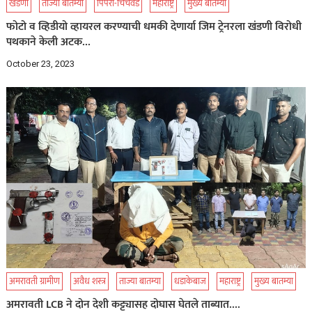
खंडणी
ताज्या बातम्या
पिंपरी-चिंचवड
महाराष्ट्र
मुख्य बातम्या
फोटो व व्हिडीयो व्हायरल करण्याची धमकी देणार्या जिम ट्रेनरला खंडणी विरोधी
पथकाने केली अटक…
October 23, 2023
अमरावती ग्रामीण
अवैध शस्त्र
ताज्या बातम्या
धडाकेबाज
महाराष्ट्र
मुख्य बातम्या
अमरावती LCB ने दोन देशी कट्ट्यासह दोघास घेतले ताब्यात….