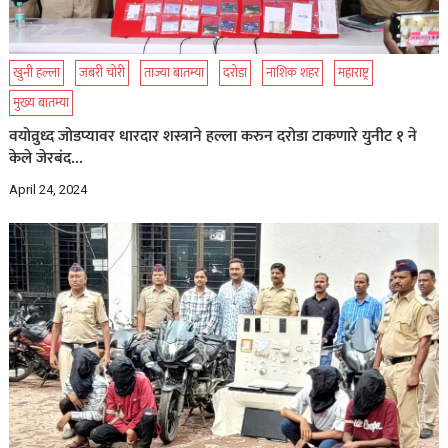
खुनी हल्ला
जबरी चोरी
ताज्या बातम्या
दरोडा
नाशिक शहर
महाराष्ट्र
मुख्य बातम्या
वयोव्रुध्द जोडप्यावर धारदार शस्त्राने हल्ला करुन दरोडा टाकणारे युनीट १ ने
केले जेरबंद…
April 24, 2024