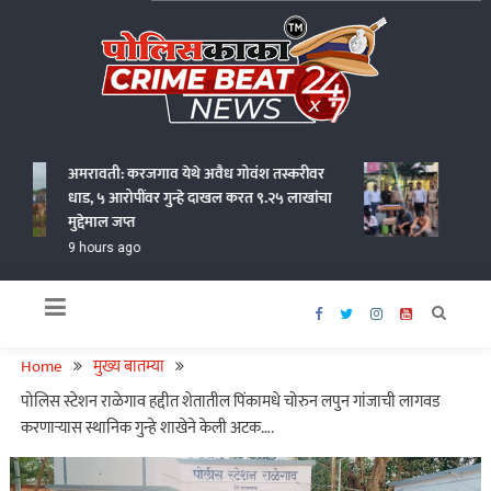
Skip
to
content
Policekaka Crime Beat News 24X7
अमरावती: करजगाव येथे अवैध गोवंश तस्करीवर
जालना ए
धाड, ५ आरोपींवर गुन्हे दाखल करत ९.२५ लाखांचा
पोलिसां
मुद्देमाल जप्त
21 hour
9 hours ago
Home
मुख्य बातम्या
पोलिस स्टेशन राळेगाव हद्दीत शेतातील पिंकामधे चोरुन लपुन गांजाची लागवड
करणाऱ्यास स्थानिक गुन्हे शाखेने केली अटक….