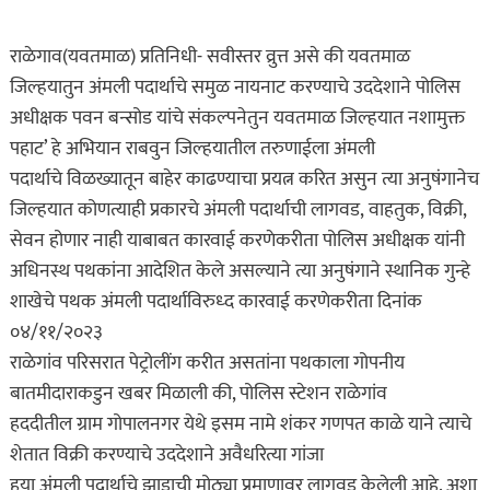
राळेगाव(यवतमाळ) प्रतिनिधी- सवीस्तर व्रुत्त असे की यवतमाळ
जिल्हयातुन अंमली पदार्थाचे समुळ नायनाट करण्याचे उददेशाने पोलिस
अधीक्षक पवन बन्सोड यांचे संकल्पनेतुन यवतमाळ जिल्हयात नशामुक्त
पहाट’ हे अभियान राबवुन जिल्हयातील तरुणाईला अंमली
पदार्थाचे विळख्यातून बाहेर काढण्याचा प्रयत्न करित असुन त्या अनुषंगानेच
जिल्हयात कोणत्याही प्रकारचे अंमली पदार्थाची लागवड, वाहतुक, विक्री,
सेवन होणार नाही याबाबत कारवाई करणेकरीता पोलिस अधीक्षक यांनी
अधिनस्थ पथकांना आदेशित केले असल्याने त्या अनुषंगाने स्थानिक गुन्हे
शाखेचे पथक अंमली पदार्थाविरुध्द कारवाई करणेकरीता दिनांक
०४/११/२०२३
राळेगांव परिसरात पेट्रोलींग करीत असतांना पथकाला गोपनीय
बातमीदाराकडुन खबर मिळाली की, पोलिस स्टेशन राळेगांव
हददीतील ग्राम गोपालनगर येथे इसम नामे शंकर गणपत काळे याने त्याचे
शेतात विक्री करण्याचे उददेशाने अवैधरित्या गांजा
हया अंमली पदार्थाचे झाडाची मोठ्या प्रमाणावर लागवड केलेली आहे. अशा