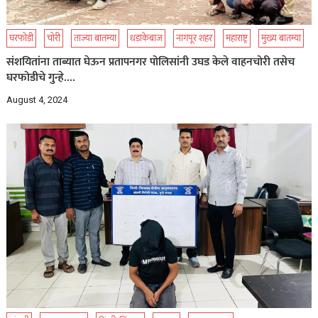
घरफोडी
चोरी
ताज्या बातम्या
धडाकेबाज
नागपूर शहर
महाराष्ट्र
मुख्य बातम्या
संशयितांना ताब्यात घेऊन प्रतापनगर पोलिसांनी उघड केले वाहनचोरी तसेच
घरफोडीचे गुन्हे….
August 4, 2024