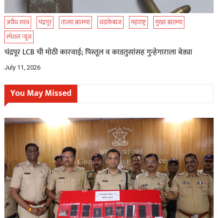
अवैध शस्त्र
चंद्रपूर
ताज्या बातम्या
धडाकेबाज
महाराष्ट्र
मुख्य बातम्या
स्पेशल न्यूज
चंद्रपूर LCB ची मोठी कारवाई; पिस्तूल व काडतुसांसह गुन्हेगाराला बेड्या
July 11, 2026
You May Missed