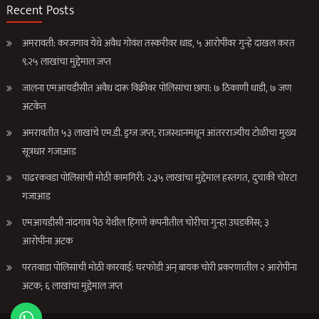
Recent Posts
अमरावती: करजगाव येथे अवैध गोवंश तस्करीवर धाड, ५ आरोपींवर गुन्हे दाखल करत
९.२५ लाखांचा मुद्देमाल जप्त
जालना एमआयडीसीत अवैध दारू विक्रीवर पोलिसांचा छापा: ७ ठिकाणी धाडी, ७ जण
अटकेत
अमरावतीत ५३ लाखांचे एम.डी. ड्रग्ज जप्त; राजस्थानमधून आंतरराज्यीय टोळीचा मुख्य
सूत्रधार गजाआड
पांढरकवडा पोलिसांची मोठी कामगिरी: २.३५ लाखांचा मुद्देमाल हस्तगत, दुचाकी चोरटा
गजाआड
एमआयडीसी नांदगाव पेठ येथील हिंगणे कंपनीतील चोरीचा गुन्हा उघडकीस; ३
आरोपींना अटक
परतवाडा पोलिसांची मोठी कारवाई: घरफोडी अन् बायक चोरी प्रकरणातील २ आरोपींना
अटक; ६ लाखांचा मुद्देमाल जप्त