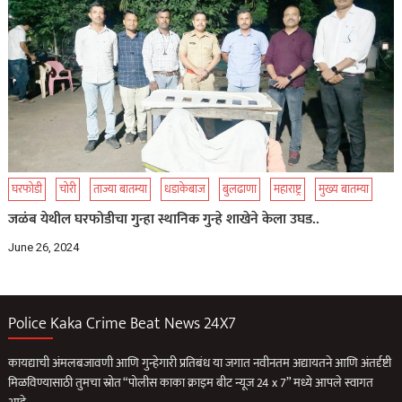
घरफोडी
चोरी
ताज्या बातम्या
धडाकेबाज
बुलढाणा
महाराष्ट्र
मुख्य बातम्या
जळंब येथील घरफोडीचा गुन्हा स्थानिक गुन्हे शाखेने केला उघड..
June 26, 2024
Police Kaka Crime Beat News 24X7
कायद्याची अंमलबजावणी आणि गुन्हेगारी प्रतिबंध या जगात नवीनतम अद्यायतने आणि अंतर्दृष्टी
मिळविण्यासाठी तुमचा स्रोत “पोलीस काका क्राइम बीट न्यूज 24 x 7” मध्ये आपले स्वागत