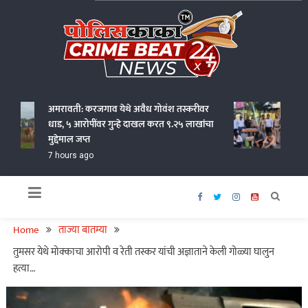
Skip
to
content
Policekaka Crime Beat News 24X7
अमरावती: करजगाव येथे अवैध गोवंश तस्करीवर
जालना 
धाड, ५ आरोपींवर गुन्हे दाखल करत ९.२५ लाखांचा
पोलिसा
मुद्देमाल जप्त
19 hou
7 hours ago
Home
ताज्या बातम्या
तुमसर येथे मोक्काचा आरोपी व रेती तस्कर यांची अज्ञाताने केली गोळ्या घालुन
हत्या…