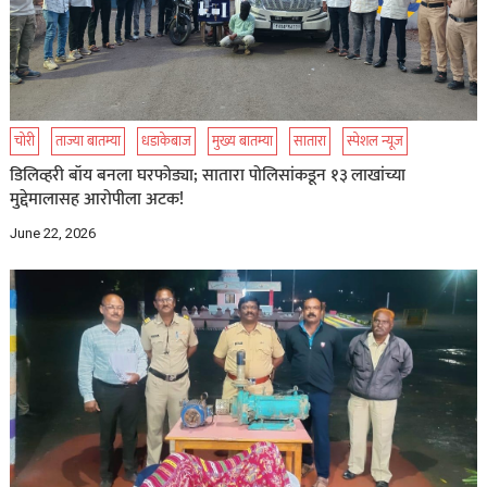
चोरी
ताज्या बातम्या
धडाकेबाज
मुख्य बातम्या
सातारा
स्पेशल न्यूज
डिलिव्हरी बॉय बनला घरफोड्या; सातारा पोलिसांकडून १३ लाखांच्या
मुद्देमालासह आरोपीला अटक!
June 22, 2026