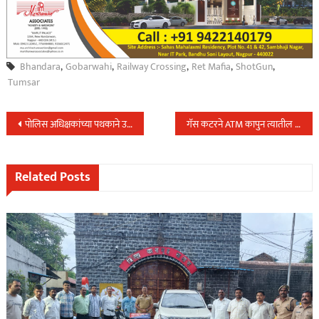
Bhandara
,
Gobarwahi
,
Railway Crossing
,
Ret Mafia
,
ShotGun
,
Tumsar
Post
पोलिस अधिक्षकांच्या पथकाने उमरगा पोलिस स्टेशन हद्दीत जुगार अड्ड्यावर टाकली धाड…
गॅस कटरने ATM कापुन त्यातील रोकड लंपास करणाऱ्या आंतरराज्यीय टोळीस नागपुर(ग्रामीण) LCB ने केली अटक…
navigation
Related Posts