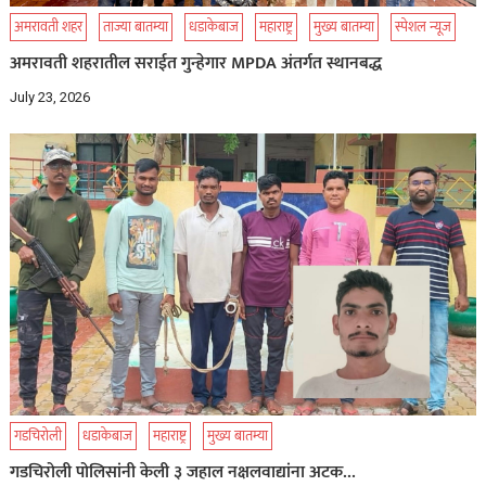
अमरावती शहर
ताज्या बातम्या
धडाकेबाज
महाराष्ट्र
मुख्य बातम्या
स्पेशल न्यूज
अमरावती शहरातील सराईत गुन्हेगार MPDA अंतर्गत स्थानबद्ध
July 23, 2026
गडचिरोली
धडाकेबाज
महाराष्ट्र
मुख्य बातम्या
गडचिरोली पोलिसांनी केली ३ जहाल नक्षलवाद्यांना अटक…