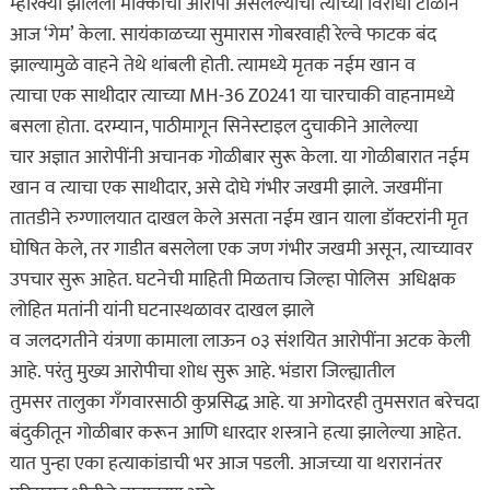
म्होरक्या झालेला मोक्काचा आरोपी असलेल्याचा त्याच्या विरोधी टोळीने
आज ‘गेम’ केला. सायंकाळच्या सुमारास गोबरवाही रेल्वे फाटक बंद
झाल्यामुळे वाहने तेथे थांबली होती. त्यामध्ये मृतक नईम खान व
त्याचा एक साथीदार त्याच्या MH-36 Z0241 या चारचाकी वाहनामध्ये
बसला होता. दरम्यान, पाठीमागून सिनेस्टाइल दुचाकीने आलेल्या
चार अज्ञात आरोपींनी अचानक गोळीबार सुरू केला. या गोळीबारात नईम
खान व त्याचा एक साथीदार, असे दोघे गंभीर जखमी झाले. जखमींना
तातडीने रुग्णालयात दाखल केले असता नईम खान याला डॉक्टरांनी मृत
घोषित केले, तर गाडीत बसलेला एक जण गंभीर जखमी असून, त्याच्यावर
उपचार सुरू आहेत. घटनेची माहिती मिळताच जिल्हा पोलिस अधिक्षक
लोहित मतांनी यांनी घटनास्थळावर दाखल झाले
व जलदगतीने यंत्रणा कामाला लाऊन ०३ संशयित आरोपींना अटक केली
आहे. परंतु मुख्य आरोपीचा शोध सुरू आहे. भंडारा जिल्ह्यातील
तुमसर तालुका गँगवारसाठी कुप्रसिद्ध आहे. या अगोदरही तुमसरात बरेचदा
बंदुकीतून गोळीबार करून आणि धारदार शस्त्राने हत्या झालेल्या आहेत.
यात पुन्हा एका हत्याकांडाची भर आज पडली. आजच्या या थरारानंतर