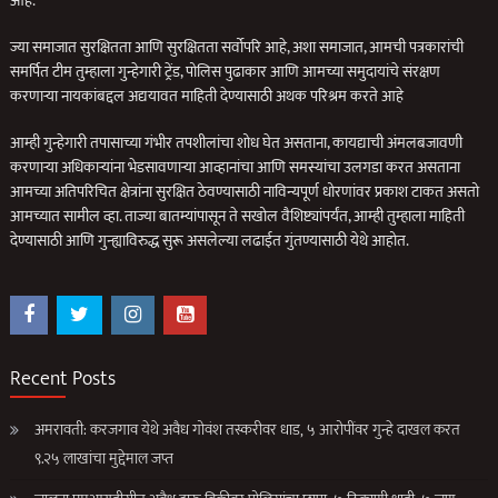
आहे.
ज्या समाजात सुरक्षितता आणि सुरक्षितता सर्वोपरि आहे, अशा समाजात, आमची पत्रकारांची
समर्पित टीम तुम्हाला गुन्हेगारी ट्रेंड, पोलिस पुढाकार आणि आमच्या समुदायांचे संरक्षण
करणार्‍या नायकांबद्दल अद्ययावत माहिती देण्यासाठी अथक परिश्रम करते आहे
आम्ही गुन्हेगारी तपासाच्या गंभीर तपशीलांचा शोध घेत असताना, कायद्याची अंमलबजावणी
करणार्‍या अधिकार्‍यांना भेडसावणार्‍या आव्हानांचा आणि समस्यांचा उलगडा करत असताना
आमच्या अतिपरिचित क्षेत्रांना सुरक्षित ठेवण्यासाठी नाविन्यपूर्ण धोरणांवर प्रकाश टाकत असतो
आमच्यात सामील व्हा. ताज्या बातम्यांपासून ते सखोल वैशिष्ट्यांपर्यंत, आम्ही तुम्हाला माहिती
देण्यासाठी आणि गुन्ह्याविरुद्ध सुरू असलेल्या लढाईत गुंतण्यासाठी येथे आहोत.
Recent Posts
अमरावती: करजगाव येथे अवैध गोवंश तस्करीवर धाड, ५ आरोपींवर गुन्हे दाखल करत
९.२५ लाखांचा मुद्देमाल जप्त