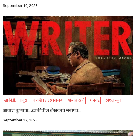
September 10, 2023
खाकीतील माणूस
धाराशिव / उस्मानाबाद
पोलीस खाते
महाराष्ट्र
स्पेशल न्यूज
आवाज कुणाचा…खाकीतील लेखकाचे मनोगत..
September 27, 2023