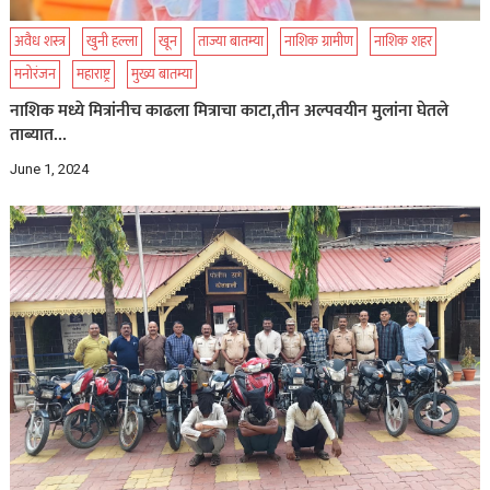
अवैध शस्त्र
खुनी हल्ला
खून
ताज्या बातम्या
नाशिक ग्रामीण
नाशिक शहर
मनोरंजन
महाराष्ट्र
मुख्य बातम्या
नाशिक मध्ये मित्रांनीच काढला मित्राचा काटा,तीन अल्पवयीन मुलांना घेतले
ताब्यात…
June 1, 2024