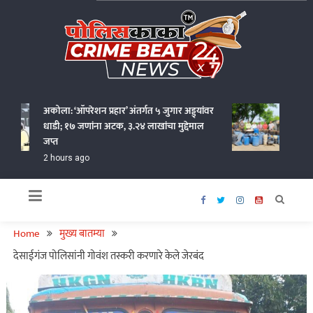
Skip
to
content
Policekaka Crime Beat News 24X7
अकोला: ‘ऑपरेशन प्रहार’ अंतर्गत ५ जुगार अड्ड्यांवर
वर्धा जिल
धाडी; १७ जणांना अटक, ३.२४ लाखांचा मुद्देमाल
कोटींचा अ
जप्त
5 hours 
2 hours ago
Home
मुख्य बातम्या
देसाईगंज पोलिसांनी गोवंश तस्करी करणारे केले जेरबंद