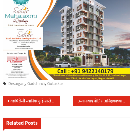
Desaiganj
,
Gadchiroli
,
Gotaskar
Post
गडचिरोली स्थानिक गुन्हे शाखेने पकडला शहरात येणारा अवैध दारुसाठा
उस्मानाबाद पोलिस अधिक्षकांच्या विशेष पथकाने अवैधरित्या सुरु असलेल्या कत्तल खाण्यावर केली धडाकेबाज कार्यवाही
navigation
Related Posts