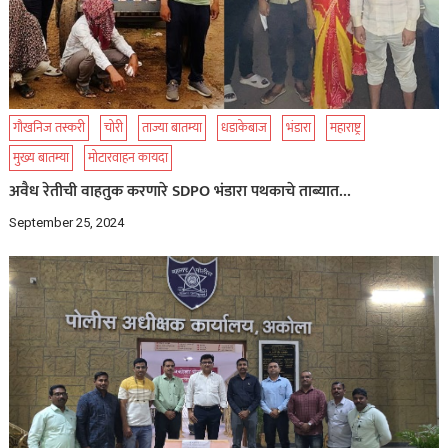
गौखनिज तस्करी
चोरी
ताज्या बातम्या
धडाकेबाज
भंडारा
महाराष्ट्र
मुख्य बातम्या
मोटारवाहन कायदा
अवैध रेतीची वाहतुक करणारे SDPO भंडारा पथकाचे ताब्यात…
September 25, 2024