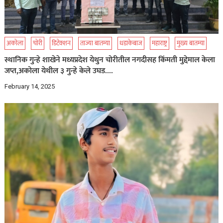
अकोला
चोरी
डिटेक्शन
ताज्या बातम्या
धडाकेबाज
महाराष्ट्र
मुख्य बातम्या
स्थानिक गुन्हे शाखेने मध्यप्रदेश येथुन चोरीतील नगदीसह किंमती मुद्देमाल केला
जप्त,अकोला येथील ३ गुन्हे केले उघड….
February 14, 2025