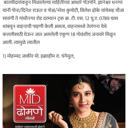
बातमीदारांकडुन मिळालेल्या माहितीच्या आधारे पोउपनि. ज्ञानेश्वर धनगर
यांनी पोना/दिनेश राऊत व पोअं/नरेश कुमोटी, विलेश ढोके यांचेसह मौजा
सावंगी ते गांधीनगर रोड दरम्यान ट्रक क्र. टी. एस. 12 यु.ए. 0789 यास
थांबवुन वाहनाची पाहणी केली असता, वाहनामध्ये तेलंगना येथे
कत्तलीसाठी घेऊन जात असलेली एकुण 18 गोवंशीय जनावरे मिळून
आली. त्यामुळे त्यातील
1) मोहम्मद जाकीर मो. इब्रााहीम रा. चंगेमुल,