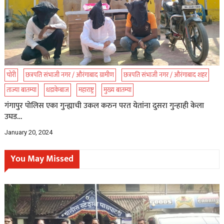
चोरी
छत्रपति संभाजी नगर / औरंगाबाद ग्रामीण
छत्रपति संभाजी नगर / औरंगाबाद शहर
ताज्या बातम्या
धडाकेबाज
महाराष्ट्र
मुख्य बातम्या
गंगापुर पोलिस एका गुन्ह्याची उकल करुन परत येतांना दुसरा गुन्हाही केला
उघड…
January 20, 2024
You May Missed