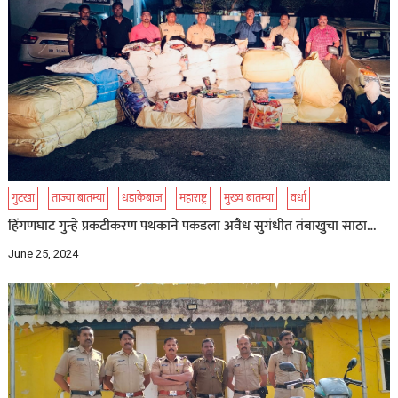
गुटखा
ताज्या बातम्या
धडाकेबाज
महाराष्ट्र
मुख्य बातम्या
वर्धा
हिंगणघाट गुन्हे प्रकटीकरण पथकाने पकडला अवैध सुगंधीत तंबाखुचा साठा…
June 25, 2024