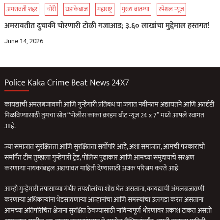
अमरावती शहर
चोरी
धडाकेबाज
महाराष्ट्र
मुख्य बातम्या
स्पेशल न्यूज
अमरावतीत दुचाकी चोरणारी टोळी गजाआड; ३.६० लाखांचा मुद्देमाल हस्तगत!
June 14, 2026
Police Kaka Crime Beat News 24X7
कायद्याची अंमलबजावणी आणि गुन्हेगारी प्रतिबंध या जगात नवीनतम अद्यायतने आणि अंतर्दृष्टी
मिळविण्यासाठी तुमचा स्रोत “पोलीस काका क्राइम बीट न्यूज 24 x 7” मध्ये आपले स्वागत
आहे.
ज्या समाजात सुरक्षितता आणि सुरक्षितता सर्वोपरि आहे, अशा समाजात, आमची पत्रकारांची
समर्पित टीम तुम्हाला गुन्हेगारी ट्रेंड, पोलिस पुढाकार आणि आमच्या समुदायांचे संरक्षण
करणार्‍या नायकांबद्दल अद्ययावत माहिती देण्यासाठी अथक परिश्रम करते आहे
आम्ही गुन्हेगारी तपासाच्या गंभीर तपशीलांचा शोध घेत असताना, कायद्याची अंमलबजावणी
करणार्‍या अधिकार्‍यांना भेडसावणार्‍या आव्हानांचा आणि समस्यांचा उलगडा करत असताना
आमच्या अतिपरिचित क्षेत्रांना सुरक्षित ठेवण्यासाठी नाविन्यपूर्ण धोरणांवर प्रकाश टाकत असतो