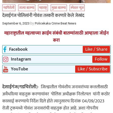
गडचिरोली
ताज्या बातम्या
महाराष्ट्र
मुख्य बातम्या
स्पेशल न्यूज
देसाईगंज पोलिसांनी गोवंश तस्करी करणारे केले जेरबंद
by
September 6, 2023
Policekaka Crime Beat News
महाराष्ट्रातील महत्वाच्या क्राईम संबंधी बातम्यांसाठी आम्हाला जॅाईन
करा
Facebook
Like / Share
Instagram
Follow
YouTube
Like / Subscribe
देसाईगंज(गडचिरोली
)- जिल्ह्रातील गोवंशीय जनावरांच्या कत्तलीसाठी
अवैधरित्या वाहतुक करणा­यांवर पोलिस अधीक्षक निलोत्पल यांनी कठोर
कारवाई करण्याचे निर्देश दिले होते त्यानुसारच दिनांक 04/09/2023
रोजी ट्रकमध्ये गोवंश जनावरांची वाहतुक होत आहे. अशा गोपनीय