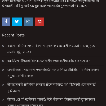
आमच्यात सामील व्हा. ताज्या बातम्यांपासून ते सखोल वैशिष्ट्यांपर्यंत, आम्ही तुम्हाला माहिती
देण्यासाठी आणि गुन्ह्याविरुद्ध सुरू असलेल्या लढाईत गुंतण्यासाठी येथे आहोत.
Recent Posts
अकोला: ‘ऑपरेशन प्रहार’ अंतर्गत ५ जुगार अड्ड्यांवर धाडी; १७ जणांना अटक, ३.२४
लाखांचा मुद्देमाल जप्त
वर्धा जिल्हा पोलिसांची ‘वॉशआऊट’ मोहीम: १.४० कोटींचा अवैध दारूसाठा जप्त
धामोरी फाटा हत्याप्रकरण: ५५० मोबाईल नंबर आणि ६१ सीसीटीव्हीच्या विश्लेषणावरून
२ मुख्य आरोपींना अटक
मोकाट जनावरे सार्वजनिक रस्त्यावर सोडणाऱ्यांविरुद्ध वर्धा पोलिसांची धडक कारवाई;
गुन्हे दाखल
गोंदिया LCB ची धडाकेबाज कारवाई: बॅटरी चोरणाऱ्या दोघांसह कबाडी दुकानदाराला
अटक; ३७ हजारांचा मुद्देमाल जप्त