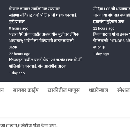
Beat News 24X7
मोकाट जनावरे सार्वजनिक रस्त्यावर
गोंदिया LCB ची धडाकेबा
सोडणाऱ्यांविरुद्ध वर्धा पोलिसांची धडक कारवाई;
चोरणाऱ्या दोघांसह कबाड
गुन्हे दाखल
हजारांचा मुद्देमाल जप्त
8 hours ago
22 hours ago
भंडारा येथे अंगणवाडीत अल्पवयीन मुलीवर लैंगिक
हिंगणघाटचा गांजा तस्कर ‘भुर
अत्याचार; आरोपीला पोलिसांनी तात्काळ केली
पोलिसांची ‘PITNDPS’ अं
अटक
कारवाई
22 hours ago
1 day ago
पिंपळखुटा येथील घरफोडीचा २४ तासांत छडा: मोर्शी
पोलिसांची कारवाई, दोन आरोपींना अटक
1 day ago
जन
सायबर क्राईम
खाकीतील माणूस
धडाकेबाज
स्पेशल 
्या ताब्यात,१ कोटीचा गांजा केला जप्त..