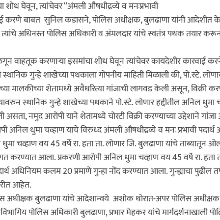
 शोध घेवून, त्यांचेवर “अंमली औषधीद्रव्ये व मनःप्रभावी
ई करणे बाबत सुनिल कडासने, पोलिस अधीक्षक, बुलढाणा यांनी आदेशीत केले 
 त्यांचे अधिनस्त पोलिस अधिकारी व अंमलदार यांचे स्वतंत्र पथक तयार करून,
बाळगून वाहतूक करणाऱ्या इसमांचा शोध घेवून त्यांचेवर कायदेशीर कारवाई कर
स्थानिक गुन्हे शाखेच्या पथकाला गोपनीय माहिती मिळाली की, पो.स्टे. लोणार हद्
च्या मालकीच्या शेतामध्ये अवैधरित्या गांजाची लागवड केली असून, विक्री करण्
यावरुन स्थानिक गुन्हे शाखेच्या पथकाने पो.स्टे. लोणार हद्दीतील अनिल धुमा चव्हा
ली असता, नमुद आरोपी याने शेतामध्ये चोरटी विक्री करण्याच्या उद्देशाने गा
ी अनिल धुमा चव्हाण याचे विरुध्द अंमली औषधीद्रव्ये व मनः प्रभावी पदा
ा चव्हाण वय 45 वर्षे रा. हता ता. लोणार जि. बुलढाणा यांचे ताब्यातून ओ
तगत करण्यात आला. प्रकरणी आरोपी अनिल धुमा चव्हाण वय 45 वर्षे रा. हता ता.
पदार्थ अधिनियम कलम 20 प्रमाणे गुन्हा नोंद करण्यात आला. गुन्ह्याचा पुढील त
करीत आहेत.
अधीक्षक बुलढाणा यांचे आदेशान्वये अशोक थोरात-अपर पोलिस अधीक्षक ख
िभागिय पोलिस अधिकारी बुलढाणा, प्रभार मेहकर यांचे मार्गदर्शनाखाली पो