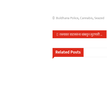
Buldhana Police
,
Cannabis
,
Seazed
Post
रस्त्यावर वाटसरुंना थांबवुन लुटणारी टोळी पुणे ग्रामीण पोलिसांचे ताब्यात…
navigation
Related Posts