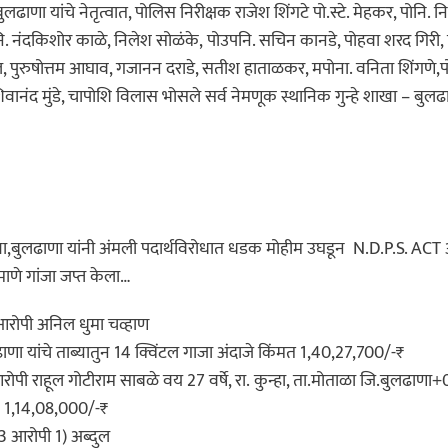
लढाणा यांचे नेतृत्वात, पोलिस निरीक्षक राजेश शिंगटे पो.स्टे. मेहकर, पोनि. निमि
ोनि. नंदकिशोर काळे, निलेश सोळंके, पोउपनि. सचिन कानडे, पोहवा शरद गिरी,
, पुरुषोत्तम आघाव, गजानन दराडे, सतीश हाताळकर, मपोना. वनिता शिंगणे
नंद मुंडे, चापोशि विलास भोसले सर्व नेमणूक स्थानिक गुन्हे शाखा – बुलढा
ाखा,बुलढाणा यांनी अंमली पदार्थविरोधात धडक मोहीम उघडून N.D.P.S. ACT अन्व
णे गांजा जप्त केला…
 आरोपी अनिल धुमा चव्हाण
लढाणा यांचे ताब्यातुन 14 क्विंटल गाजा अंदाजे किंमत 1,40,27,700/-₹
ोपी राहूल गोटीराम साबळे वय 27 वर्षे, रा. कुन्हा, ता.मोताळा जि.बुलढाणा
न 1,14,08,000/-₹
3 आरोपी 1) अब्दुल