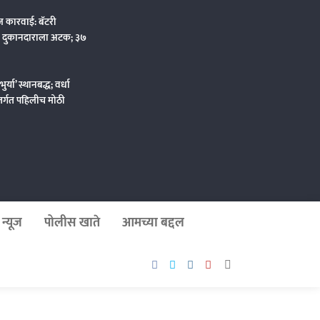
ज कारवाई: बॅटरी
ी दुकानदाराला अटक; ३७
्या’ स्थानबद्ध; वर्धा
तर्गत पहिलीच मोठी
न्यूज
पोलीस खाते
आमच्या बद्दल