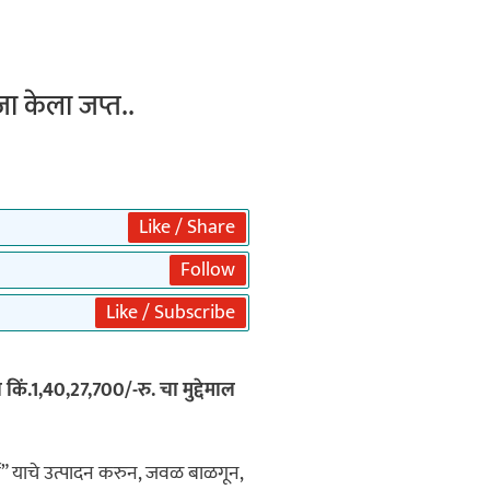
जा केला जप्त..
Like / Share
Follow
Like / Subscribe
िं.1,40,27,700/-रु. चा मुद्देमाल
दार्थ” याचे उत्पादन करुन, जवळ बाळगून,