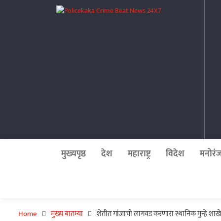
Skip
Policekaka Crime 
to
content
मुख्यपृष्ठ
देश
महाराष्ट्र
विदेश
मनोरं
Home
मुख्य बातम्या
शेतीत गांजाची लागवड करणारा स्थानिक गुन्हे शाखेच