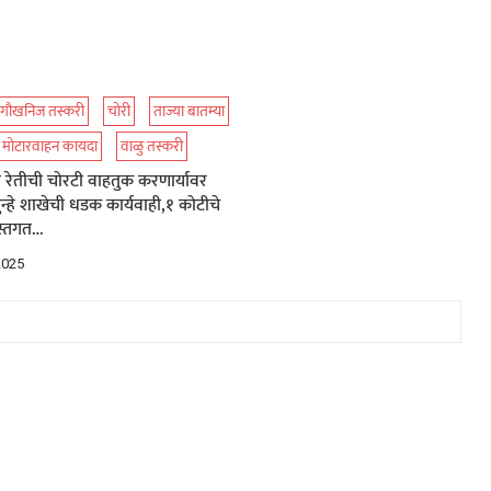
गौखनिज तस्करी
चोरी
ताज्या बातम्या
मोटारवाहन कायदा
वाळु तस्करी
ा रेतीची चोरटी वाहतुक करणार्यावर
ुन्हे शाखेची धडक कार्यवाही,१ कोटीचे
 हस्तगत…
2025