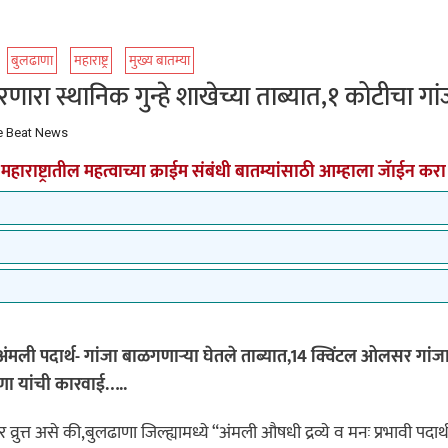
बुलढाणा
महाराष्ट्र
मुख्य बातम्या
रा स्थानिक गुन्हे शाखेच्या ताब्यात,१ कोटीचा गां
e Beat News
महाराष्ट्रातील महत्वाच्या क्राईम संबंधी बातम्यांसाठी आम्हाला जॅाईन करा
ंमली पदार्थ- गांजा बाळगणाऱ्या घेतले ताब्यात,14 क्विंटल ओलसर गांजा क
ाणा यांची कारवाई…..
 व्रुत्त असे की,बुलढाणा जिल्ह्यामध्ये “अंमली औषधी द्रव्ये व मनः प्रभावी प