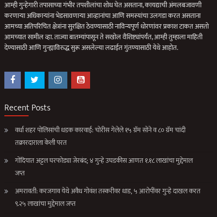
आम्ही गुन्हेगारी तपासाच्या गंभीर तपशीलांचा शोध घेत असताना, कायद्याची अंमलबजावणी
करणार्‍या अधिकार्‍यांना भेडसावणार्‍या आव्हानांचा आणि समस्यांचा उलगडा करत असताना
आमच्या अतिपरिचित क्षेत्रांना सुरक्षित ठेवण्यासाठी नाविन्यपूर्ण धोरणांवर प्रकाश टाकत असतो
आमच्यात सामील व्हा. ताज्या बातम्यांपासून ते सखोल वैशिष्ट्यांपर्यंत, आम्ही तुम्हाला माहिती
देण्यासाठी आणि गुन्ह्याविरुद्ध सुरू असलेल्या लढाईत गुंतण्यासाठी येथे आहोत.
Recent Posts
वर्धा शहर पोलिसांची धडक कारवाई: चोरीस गेलेले १५ ग्रॅम सोने व ८० ग्रॅम चांदी
तक्रारदाराला केली परत
गोंदियात अट्टल घरफोड्या जेरबंद; ४ गुन्हे उघडकीस आणत १.१८ लाखांचा मुद्देमाल
जप्त
अमरावती: करजगाव येथे अवैध गोवंश तस्करीवर धाड, ५ आरोपींवर गुन्हे दाखल करत
९.२५ लाखांचा मुद्देमाल जप्त