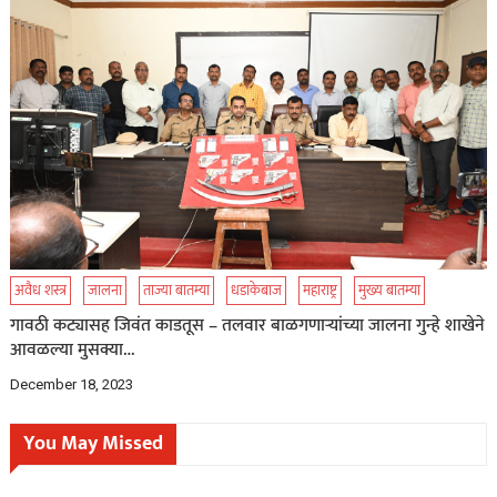
अवैध शस्त्र
जालना
ताज्या बातम्या
धडाकेबाज
महाराष्ट्र
मुख्य बातम्या
गावठी कट्यासह जिवंत काडतूस – तलवार बाळगणाऱ्यांच्या जालना गुन्हे शाखेने
आवळल्या मुसक्या…
December 18, 2023
You May Missed