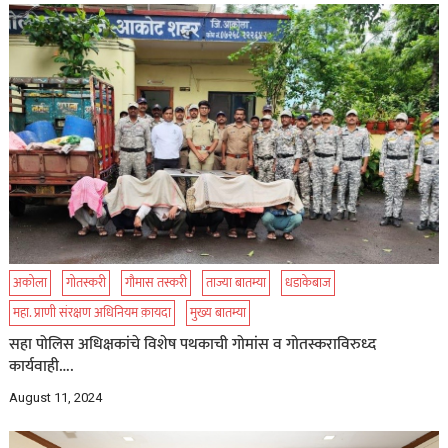
अकोला
गोतस्करी
गौमास तस्करी
ताज्या बातम्या
धडाकेबाज
महा. प्राणी संरक्षण अधिनियम क़ायदा
मुख्य बातम्या
सहा पोलिस अधिक्षकांचे विशेष पथकाची गोमांस व गोतस्कराविरुध्द
कार्यवाही….
August 11, 2024