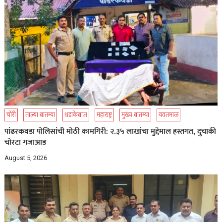
चोरी
ताज्या बातम्या
धडाकेबाज
महाराष्ट्र
मुख्य बातम्या
यवतमाळ
पांढरकवडा पोलिसांची मोठी कामगिरी: २.३५ लाखांचा मुद्देमाल हस्तगत, दुचाकी
चोरटा गजाआड
August 5, 2026