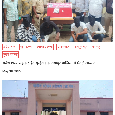
अवैध शस्त्र
खुनी हल्ला
ताज्या बातम्या
धडाकेबाज
नागपूर शहर
महाराष्ट्र
मुख्य बातम्या
अवैध शस्त्रासह सराईत गुन्हेगारास गंगापुर पोलिसांनी घेतले ताब्यात…
May 18, 2024