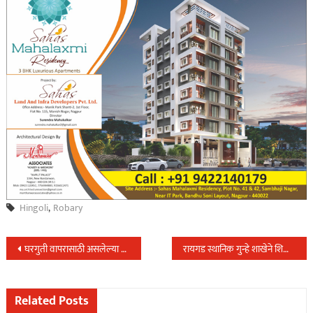
Hingoli
,
Robary
Post
घरगुती वापरासाठी असलेल्या गॅस सिलेंडरचा काळा बाजार करुन ते धोकादायक पध्दतीने रिफिलींग करणाऱ्याच्या गुन्हे शाखा युनिट २ ने आवळल्या मुसक्या…
रायगड स्थानिक गुन्हे शाखेने शिताफिने उघड गेले सोनसाखळी चोरीचे ३ गुन्हे,आरोपींना पनवेल येथुन मुद्देमालासह केली अटक….
navigation
Related Posts