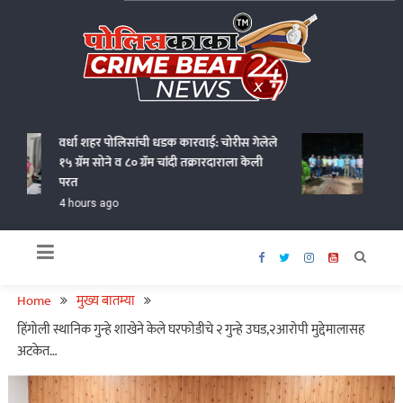
Skip
to
content
Policekaka Crime Beat News 24X7
वर्धा शहर पोलिसांची धडक कारवाई: चोरीस गेलेले
गोंदियात
१५ ग्रॅम सोने व ८० ग्रॅम चांदी तक्रारदाराला केली
आणत १.१८
परत
4 hours
4 hours ago
Home
मुख्य बातम्या
हिंगोली स्थानिक गुन्हे शाखेने केले घरफोडीचे २ गुन्हे उघड,२आरोपी मुद्देमालासह
अटकेत…