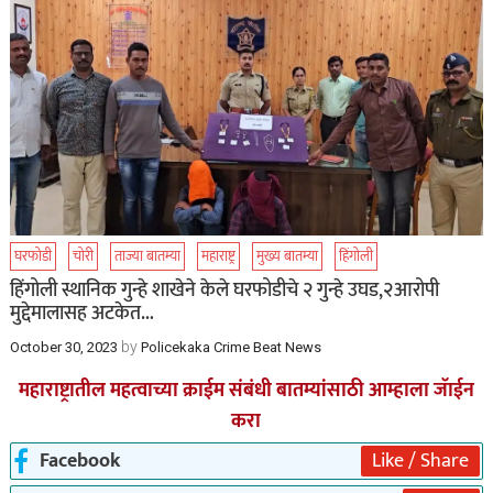
घरफोडी
चोरी
ताज्या बातम्या
महाराष्ट्र
मुख्य बातम्या
हिंगोली
हिंगोली स्थानिक गुन्हे शाखेने केले घरफोडीचे २ गुन्हे उघड,२आरोपी
मुद्देमालासह अटकेत…
by
October 30, 2023
Policekaka Crime Beat News
महाराष्ट्रातील महत्वाच्या क्राईम संबंधी बातम्यांसाठी आम्हाला जॅाईन
करा
Facebook
Like / Share