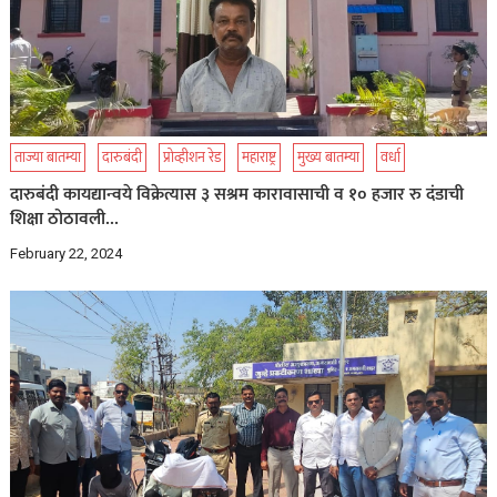
ताज्या बातम्या
दारुबंदी
प्रोव्हीशन रेड
महाराष्ट्र
मुख्य बातम्या
वर्धा
दारुबंदी कायद्यान्वये विक्रेत्यास ३ सश्रम कारावासाची व १० हजार रु दंडाची
शिक्षा ठोठावली…
February 22, 2024