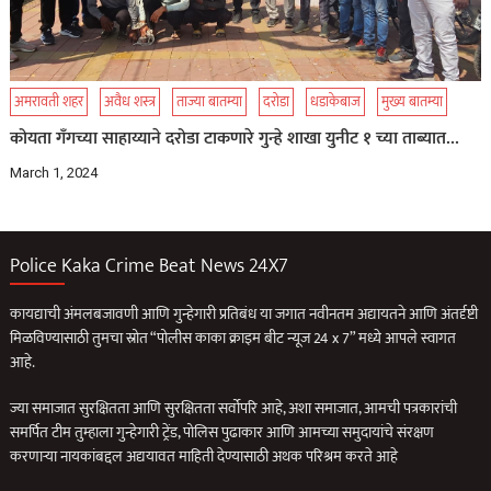
अमरावती शहर
अवैध शस्त्र
ताज्या बातम्या
दरोडा
धडाकेबाज
मुख्य बातम्या
कोयता गॅंगच्या साहाय्याने दरोडा टाकणारे गुन्हे शाखा युनीट १ च्या ताब्यात…
March 1, 2024
Police Kaka Crime Beat News 24X7
कायद्याची अंमलबजावणी आणि गुन्हेगारी प्रतिबंध या जगात नवीनतम अद्यायतने आणि अंतर्दृष्टी
मिळविण्यासाठी तुमचा स्रोत “पोलीस काका क्राइम बीट न्यूज 24 x 7” मध्ये आपले स्वागत
आहे.
ज्या समाजात सुरक्षितता आणि सुरक्षितता सर्वोपरि आहे, अशा समाजात, आमची पत्रकारांची
समर्पित टीम तुम्हाला गुन्हेगारी ट्रेंड, पोलिस पुढाकार आणि आमच्या समुदायांचे संरक्षण
करणार्‍या नायकांबद्दल अद्ययावत माहिती देण्यासाठी अथक परिश्रम करते आहे