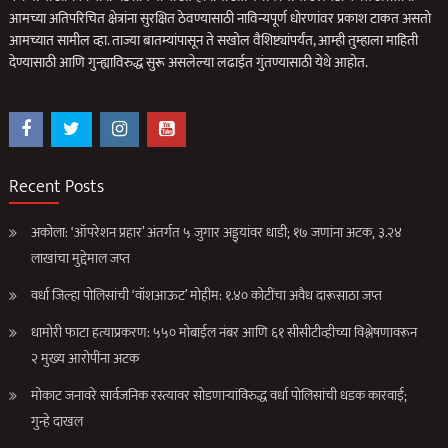
आमच्या अतिपरिचित क्षेत्रांना सुरक्षित ठेवण्यासाठी नाविन्यपूर्ण धोरणांवर प्रकाश टाकत असतो
आमच्यात सामील व्हा. ताज्या बातम्यांपासून ते सखोल वैशिष्ट्यांपर्यंत, आम्ही तुम्हाला माहिती
देण्यासाठी आणि गुन्ह्याविरुद्ध सुरू असलेल्या लढाईत गुंतण्यासाठी येथे आहोत.
Recent Posts
अकोला: ‘ऑपरेशन प्रहार’ अंतर्गत ५ जुगार अड्ड्यांवर धाडी; १७ जणांना अटक, ३.२४
लाखांचा मुद्देमाल जप्त
वर्धा जिल्हा पोलिसांची ‘वॉशआऊट’ मोहीम: १.४० कोटींचा अवैध दारूसाठा जप्त
धामोरी फाटा हत्याप्रकरण: ५५० मोबाईल नंबर आणि ६१ सीसीटीव्हीच्या विश्लेषणावरून
२ मुख्य आरोपींना अटक
मोकाट जनावरे सार्वजनिक रस्त्यावर सोडणाऱ्यांविरुद्ध वर्धा पोलिसांची धडक कारवाई;
गुन्हे दाखल