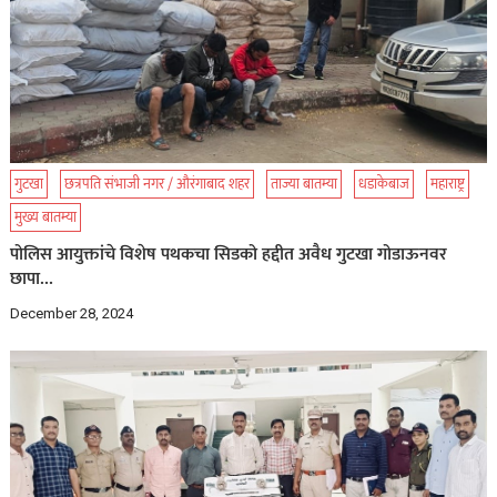
गुटखा
छत्रपति संभाजी नगर / औरंगाबाद शहर
ताज्या बातम्या
धडाकेबाज
महाराष्ट्र
मुख्य बातम्या
पोलिस आयुक्तांचे विशेष पथकचा सिडको हद्दीत अवैध गुटखा गोडाऊनवर
छापा…
December 28, 2024