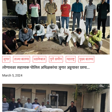
जुगार
ताज्या बातम्या
धडाकेबाज
पुणे ग्रामीण
महाराष्ट्र
मुख्य बातम्या
लोणावळा सहाय्यक पोलिस अधिक्षकांचा जुगार अड्डयावर छापा…
March 5, 2024