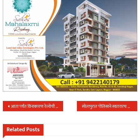
Post
आता पर्यंत विनाकारण रेल्वेची चेन ओढणाऱ्या ७९३ जणांवर गुन्हे दाखल; किती दंड केला वसूल?
सोलापुरात पोलिसाने स्वतःवरच झाडली गोळी; स्वतःलाच भावपूर्ण श्रद्धांजली..
navigation
Related Posts