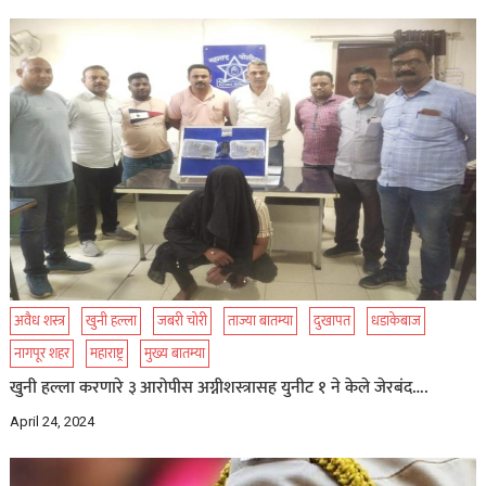
अवैध शस्त्र
खुनी हल्ला
जबरी चोरी
ताज्या बातम्या
दुखापत
धडाकेबाज
नागपूर शहर
महाराष्ट्र
मुख्य बातम्या
खुनी हल्ला करणारे ३ आरोपीस अग्नीशस्त्रासह युनीट १ ने केले जेरबंद….
April 24, 2024