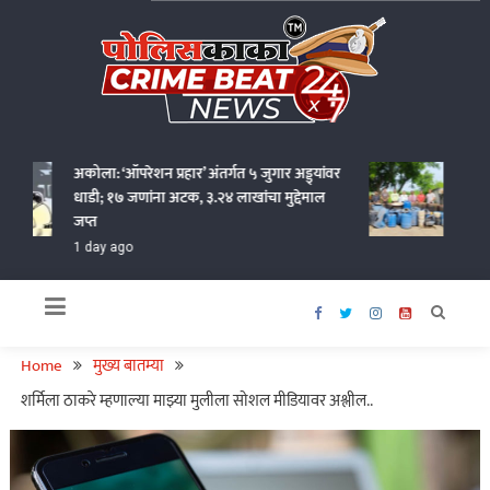
Skip
to
content
Policekaka Crime Beat News 24X7
अकोला: ‘ऑपरेशन प्रहार’ अंतर्गत ५ जुगार अड्ड्यांवर
वर्धा ज
धाडी; १७ जणांना अटक, ३.२४ लाखांचा मुद्देमाल
कोटींचा
जप्त
1 day 
1 day ago
Home
मुख्य बातम्या
शर्मिला ठाकरे म्हणाल्या माझ्या मुलीला सोशल मीडियावर अश्लील..