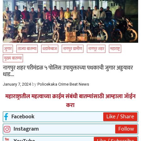
जुगार
ताज्या बातम्या
धडाकेबाज
नागपुर ग्रामीण
नागपूर शहर
महाराष्ट्र
मुख्य बातम्या
नागपुर शहर परीमंडळ ५ पोलिस उपायुक्ताच्या पथकाची जुगार अड्डयावर
धाड…
by
January 7, 2024
Policekaka Crime Beat News
महाराष्ट्रातील महत्वाच्या क्राईम संबंधी बातम्यांसाठी आम्हाला जॅाईन
करा
Facebook
Like / Share
Instagram
Follow