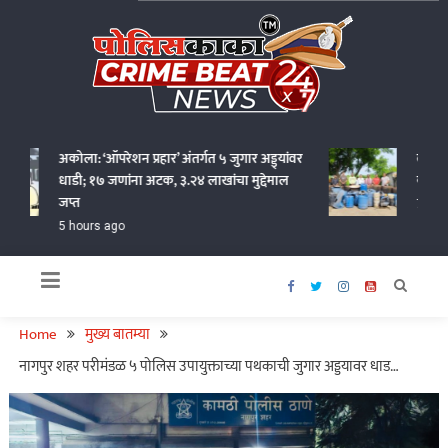
Skip
to
content
Policekaka Crime Beat News 24X7
अकोला: ‘ऑपरेशन प्रहार’ अंतर्गत ५ जुगार अड्ड्यांवर
वर्धा जिल
धाडी; १७ जणांना अटक, ३.२४ लाखांचा मुद्देमाल
कोटींचा अ
जप्त
7 hours a
5 hours ago
Home
मुख्य बातम्या
नागपुर शहर परीमंडळ ५ पोलिस उपायुक्ताच्या पथकाची जुगार अड्डयावर धाड…