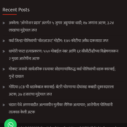
Recent Posts
अकोला: ‘ऑपरेशन प्रहार’ अंतर्गत ५ जुगार अड्ड्यांवर धाडी; १७ जणांना अटक, ३.२४
लाखांचा मुद्देमाल जप्त
वर्धा जिल्हा पोलिसांची ‘वॉशआऊट’ मोहीम: १.४० कोटींचा अवैध दारूसाठा जप्त
धामोरी फाटा हत्याप्रकरण: ५५० मोबाईल नंबर आणि ६१ सीसीटीव्हीच्या विश्लेषणावरून
२ मुख्य आरोपींना अटक
मोकाट जनावरे सार्वजनिक रस्त्यावर सोडणाऱ्यांविरुद्ध वर्धा पोलिसांची धडक कारवाई;
गुन्हे दाखल
गोंदिया LCB ची धडाकेबाज कारवाई: बॅटरी चोरणाऱ्या दोघांसह कबाडी दुकानदाराला
अटक; ३७ हजारांचा मुद्देमाल जप्त
भंडारा येथे अंगणवाडीत अल्पवयीन मुलीवर लैंगिक अत्याचार; आरोपीला पोलिसांनी
तात्काळ केली अटक