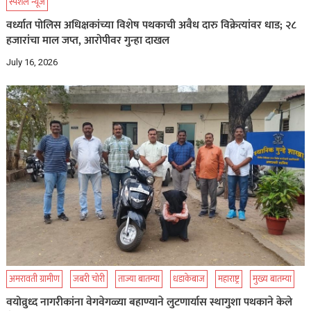
स्पेशल न्यूज
वर्ध्यात पोलिस अधिक्षकांच्या विशेष पथकाची अवैध दारु विक्रेत्यांवर धाड; २८
हजारांचा माल जप्त, आरोपीवर गुन्हा दाखल
July 16, 2026
अमरावती ग्रामीण
जबरी चोरी
ताज्या बातम्या
धडाकेबाज
महाराष्ट्र
मुख्य बातम्या
वयोव्रुध्द नागरीकांना वेगवेगळ्या बहाण्याने लुटणार्यास स्थागुशा पथकाने केले