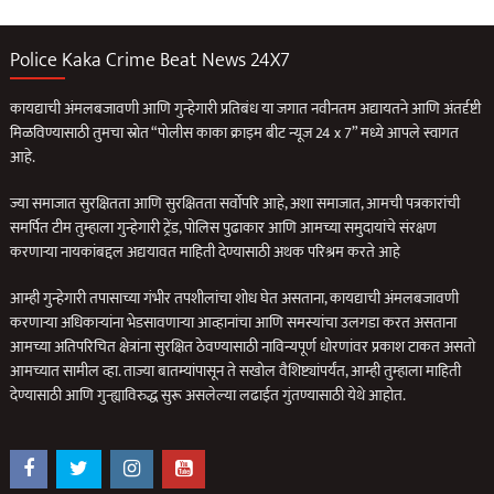
Police Kaka Crime Beat News 24X7
कायद्याची अंमलबजावणी आणि गुन्हेगारी प्रतिबंध या जगात नवीनतम अद्यायतने आणि अंतर्दृष्टी
मिळविण्यासाठी तुमचा स्रोत “पोलीस काका क्राइम बीट न्यूज 24 x 7” मध्ये आपले स्वागत
आहे.
ज्या समाजात सुरक्षितता आणि सुरक्षितता सर्वोपरि आहे, अशा समाजात, आमची पत्रकारांची
समर्पित टीम तुम्हाला गुन्हेगारी ट्रेंड, पोलिस पुढाकार आणि आमच्या समुदायांचे संरक्षण
करणार्‍या नायकांबद्दल अद्ययावत माहिती देण्यासाठी अथक परिश्रम करते आहे
आम्ही गुन्हेगारी तपासाच्या गंभीर तपशीलांचा शोध घेत असताना, कायद्याची अंमलबजावणी
करणार्‍या अधिकार्‍यांना भेडसावणार्‍या आव्हानांचा आणि समस्यांचा उलगडा करत असताना
आमच्या अतिपरिचित क्षेत्रांना सुरक्षित ठेवण्यासाठी नाविन्यपूर्ण धोरणांवर प्रकाश टाकत असतो
आमच्यात सामील व्हा. ताज्या बातम्यांपासून ते सखोल वैशिष्ट्यांपर्यंत, आम्ही तुम्हाला माहिती
देण्यासाठी आणि गुन्ह्याविरुद्ध सुरू असलेल्या लढाईत गुंतण्यासाठी येथे आहोत.