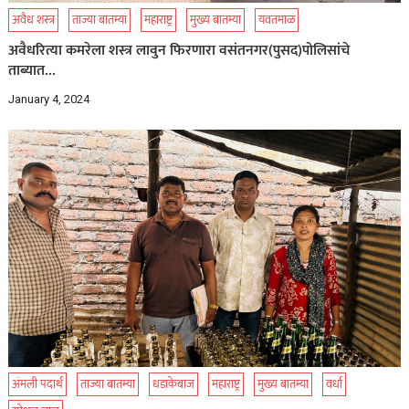
अवैध शस्त्र
ताज्या बातम्या
महाराष्ट्र
मुख्य बातम्या
यवतमाळ
अवैधरित्या कमरेला शस्त्र लावुन फिरणारा वसंतनगर(पुसद)पोलिसांचे
ताब्यात…
January 4, 2024
अंमली पदार्थ
ताज्या बातम्या
धडाकेबाज
महाराष्ट्र
मुख्य बातम्या
वर्धा