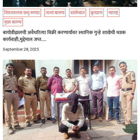
जिवनावश्यक वस्तु कायदा
ताज्या बातम्या
धडाकेबाज
बुलढाणा
महाराष्ट्र
मुख्य बातम्या
बायोडीझलची अवैधरित्या विक्री करणार्यांवर स्थानिक गुन्हे शाखेची धडक
कार्यवाही,मुद्देमाल जप्त….
September 28, 2025