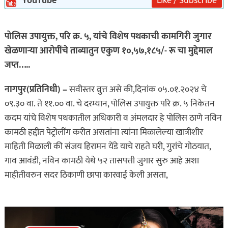
YouTube
Like / Subscribe
पोलिस उपायुक्त, परि क्र. ५, यांचे विशेष पथकाची कामगिरी जुगार
खेळणाऱ्या आरोपींचे ताब्यातुन एकुण १०,५७,१८५/- रू चा मुद्देमाल
जप्त…..
नागपुर(प्रतिनिधी) –
सवीस्तर व्रुत्त असे की,दिनांक ०५.०१.२०२४ चे
०९.३० वा. ते ११.०० वा. चे दरम्यान, पोलिस उपायुक्त परि क्र. ५ निकेतन
कदम यांचे विशेष पथकातील अधिकारी व अंमलदार हे पोलिस ठाणे नविन
कामठी हद्दीत पेट्रोलींग करीत असतांना त्यांना मिळालेल्या खात्रीशीर
माहिती मिळाली की संजय हिरामन येंडे याचे राहते घरी, गुरांचे गोठयात,
गाव आवंडी, नविन कामठी येथे ५२ तासपत्ती जुगार सुरु आहे अशा
माहीतीवरुन सदर ठिकाणी छापा कारवाई केली असता,