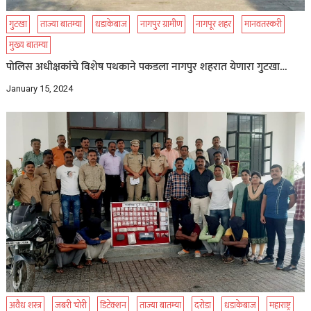
गुटखा
ताज्या बातम्या
धडाकेबाज
नागपुर ग्रामीण
नागपूर शहर
मानवतस्करी
मुख्य बातम्या
पोलिस अधीक्षकांचे विशेष पथकाने पकडला नागपुर शहरात येणारा गुटखा…
January 15, 2024
अवैध शस्त्र
जबरी चोरी
डिटेक्शन
ताज्या बातम्या
दरोडा
धडाकेबाज
महाराष्ट्र