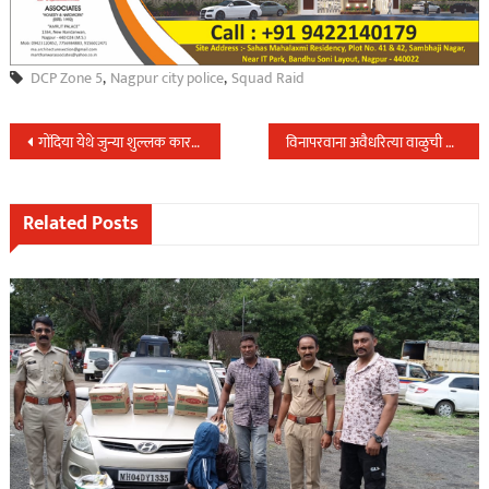
DCP Zone 5
,
Nagpur city police
,
Squad Raid
Post
गोंदिया येथे जुन्या शुल्लक कारणातुन एकाचा खुन,तिन आरोपी अटकेत,
विनापरवाना अवैधरित्या वाळुची वाहतुक करणारे रामटेक पोलीसांचे ताब्यात…
navigation
Related Posts