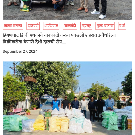
ताज्या बातम्या
दारुबंदी
धडाकेबाज
नाकाबंदी
महाराष्ट्र
मुख्य बातम्या
वर्धा
हिंगणघाट डि बी पथकाने नाकाबंदी करुन पकडली शहरात अवैधरित्या
विक्रीकरीता येणारी देशी दारुची खेप….
September 27, 2024