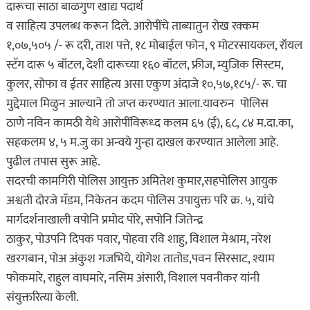
दारूचा साठा बाळगुण खाद्य पदार्थ
व साहित्य उपलब्ध करून दिले. आरोपींचे ताब्यातुन रोख रक्कम
१,०७,५०५ /- रू दरी, ताश पत्ते, १८ मोबाईल फोन, ९ मोटरसायकल, रॉयल
स्टॅग दारू ५ बॉटल, देशी दारूच्या १६० बॉटल, फ्रीज, म्युजिक सिस्टम,
कुलर, सोफा व ईतर साहित्य असा एकुण अंदाजे १०,५७,१८५/- रू. चा
मुद्देमाल मिळुन आल्याने तो जप्त करण्यात आला.यावरुन पोलिस
ठाणे नविन कामठी येथे आरोपींविरूध्द कलम ६५ (ई), ६८, ८४ म.दा.का,
सहकलम ४, ५ म.जु का अन्वये गुन्हा दाखल करण्यात आलेला आहे.
पुढील तपास सुरू आहे.
सदरची कामगिरी पोलिस आयुक्त अमितेश कुमार,सहपोलिस आयुक
अश्वती दोरजे मॅडम, निकेतन कदम पोलिस उपायुक्त परि क्र. ५, यांचे
मार्गदर्शनाखाली वपोनि प्रमोद पोरे, सपोनि जितेन्द्र
ठाकुर, पोउपनि दिपक पवार, पोहवा रवि शाहु, विशाल मेश्राम, नरेश
खरगबान, पोअ अंकुश गजभिये, योगेश तातोड,पवन सिरसाट, श्याम
फोकमारे, राहुल वाघमारे, नसिम अंसारी, विशाल पवनीकर यांनी
संयुक्तरित्या केली.