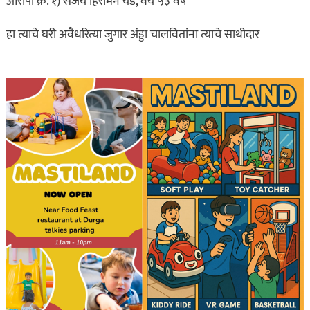
आरोपी क्र. १) संजय हिरामन येंडे, वय ५३ वर्ष
हा त्याचे घरी अवैधरित्या जुगार अंड्डा चालवितांना त्याचे साथीदार