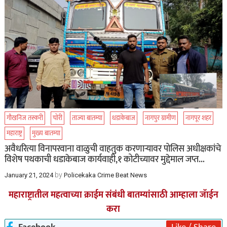
गौखनिज तस्करी
चोरी
ताज्या बातम्या
धडाकेबाज
नागपुर ग्रामीण
नागपूर शहर
महाराष्ट्र
मुख्य बातम्या
अवैधरित्या विनापरवाना वाळुची वाहतुक करणाऱ्यावर पोलिस अधीक्षकांचे
विशेष पथकाची धडाकेबाज कार्यवाही,१ कोटीच्यावर मुद्देमाल जप्त…
by
January 21, 2024
Policekaka Crime Beat News
महाराष्ट्रातील महत्वाच्या क्राईम संबंधी बातम्यांसाठी आम्हाला जॅाईन
करा