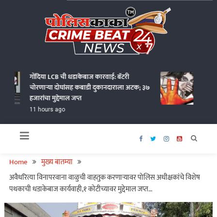
Skip
to
content
Policekaka Crime Beat News 24X7
गोंदिया LCB ची धडाकेबाज कारवाई: बॅटरी
भंडारा य
चोरणाऱ्या दोघांसह कबाडी दुकानदाराला अटक; ३७
अत्याचार
हजारांचा मुद्देमाल जप्त
अटक
11 hours ago
11 hour
Home
मुख्य बातम्या
अवैधरित्या विनापरवाना वाळुची वाहतुक करणाऱ्यावर पोलिस अधीक्षकांचे विशेष
पथकाची धडाकेबाज कार्यवाही,१ कोटीच्यावर मुद्देमाल जप्त…