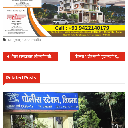
Nagpur
,
Sand mafia
Post
श्रीराम प्राणप्रतिष्ठा लोकार्पण सोहळ्यानिमीत्त पोलिस अधिक्षकांचे यवतमाळ जिल्हा वासीयांना आवाहन…
पोलिस अधीक्षकांचे पुढाकाराने दुर्गम भागातील युवक धावले मानाच्या मुंबई मॅराथॅानमधे…
navigation
Related Posts