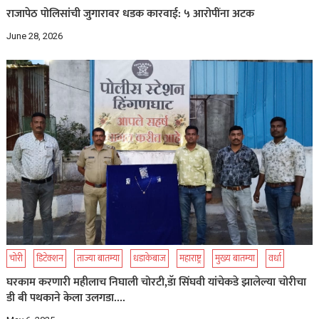
राजापेठ पोलिसांची जुगारावर धडक कारवाई: ५ आरोपींना अटक
June 28, 2026
चोरी
डिटेक्शन
ताज्या बातम्या
धडाकेबाज
महाराष्ट्र
मुख्य बातम्या
वर्धा
घरकाम करणारी महीलाच निघाली चोरटी,डॅा सिंघवी यांचेकडे झालेल्या चोरीचा
डी बी पथकाने केला उलगडा….