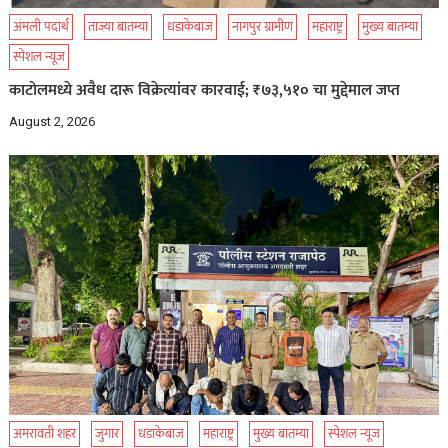
अंमली पदार्थ
ताज्या बातम्या
धडाकेबाज
नागपुर ग्रामीण
महाराष्ट्र
मुख्य बातम्या
स्पेशल न्यूज
काटोलमध्ये अवैध दारू विक्रेत्यांवर कारवाई; ₹७३,५१० चा मुद्देमाल जप्त
August 2, 2026
अमरावती शहर
जुगार
धडाकेबाज
महाराष्ट्र
मुख्य बातम्या
स्पेशल न्यूज