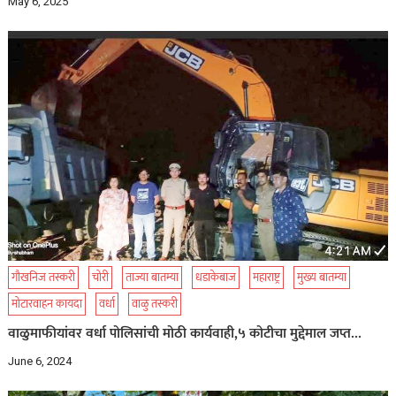
May 6, 2025
गौखनिज तस्करी
चोरी
ताज्या बातम्या
धडाकेबाज
महाराष्ट्र
मुख्य बातम्या
मोटारवाहन कायदा
वर्धा
वाळु तस्करी
वाळुमाफीयांवर वर्धा पोलिसांची मोठी कार्यवाही,५ कोटीचा मुद्देमाल जप्त…
June 6, 2024