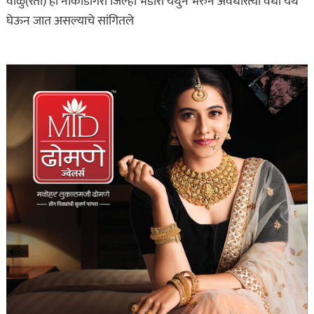
वाळु(रेती) ही नाकाडोंगरी जिल्हा भंडारा येथुन भरुन अवैधरित्या वर्धा येथे
घेऊन जात असल्याचे सांगितले