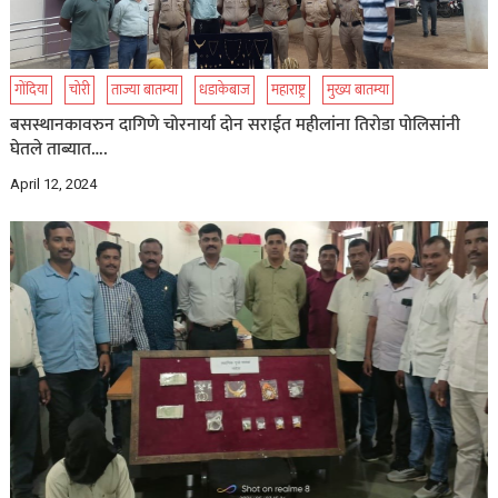
गोंदिया
चोरी
ताज्या बातम्या
धडाकेबाज
महाराष्ट्र
मुख्य बातम्या
बसस्थानकावरुन दागिणे चोरनार्या दोन सराईत महीलांना तिरोडा पोलिसांनी
घेतले ताब्यात….
April 12, 2024