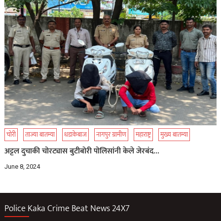
चोरी
ताज्या बातम्या
धडाकेबाज
नागपुर ग्रामीण
महाराष्ट्र
मुख्य बातम्या
अट्टल दुचाकी चोरट्यास बुटीबोरी पोलिसांनी केले जेरबंद…
June 8, 2024
Police Kaka Crime Beat News 24X7