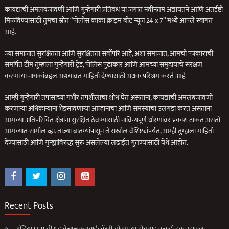
कायद्याची अंमलबजावणी आणि गुन्हेगारी प्रतिबंध या जगात नवीनतम अद्यायतने आणि अंतर्दृष्टी
मिळविण्यासाठी तुमचा स्रोत “पोलीस काका क्राइम बीट न्यूज 24 x 7” मध्ये आपले स्वागत
आहे.
ज्या समाजात सुरक्षितता आणि सुरक्षितता सर्वोपरि आहे, अशा समाजात, आमची पत्रकारांची
समर्पित टीम तुम्हाला गुन्हेगारी ट्रेंड, पोलिस पुढाकार आणि आमच्या समुदायांचे संरक्षण
करणार्‍या नायकांबद्दल अद्ययावत माहिती देण्यासाठी अथक परिश्रम करते आहे
आम्ही गुन्हेगारी तपासाच्या गंभीर तपशीलांचा शोध घेत असताना, कायद्याची अंमलबजावणी
करणार्‍या अधिकार्‍यांना भेडसावणार्‍या आव्हानांचा आणि समस्यांचा उलगडा करत असताना
आमच्या अतिपरिचित क्षेत्रांना सुरक्षित ठेवण्यासाठी नाविन्यपूर्ण धोरणांवर प्रकाश टाकत असतो
आमच्यात सामील व्हा. ताज्या बातम्यांपासून ते सखोल वैशिष्ट्यांपर्यंत, आम्ही तुम्हाला माहिती
देण्यासाठी आणि गुन्ह्याविरुद्ध सुरू असलेल्या लढाईत गुंतण्यासाठी येथे आहोत.
Recent Posts