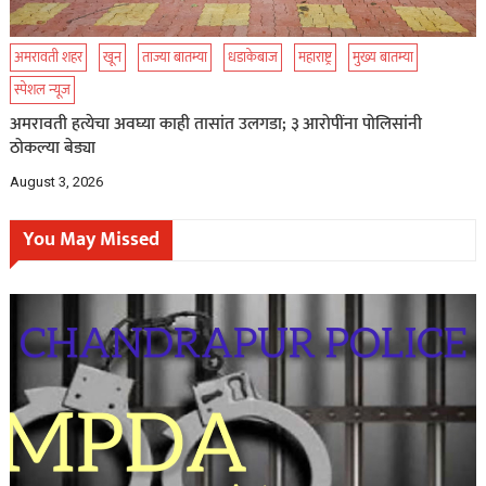
अमरावती शहर
खून
ताज्या बातम्या
धडाकेबाज
महाराष्ट्र
मुख्य बातम्या
स्पेशल न्यूज
अमरावती हत्येचा अवघ्या काही तासांत उलगडा; ३ आरोपींना पोलिसांनी
ठोकल्या बेड्या
August 3, 2026
You May Missed