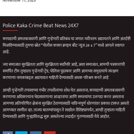
November 17, 2023
Police Kaka Crime Beat News 24X7
कायद्याची अंमलबजावणी आणि गुन्हेगारी प्रतिबंध या जगात नवीनतम अद्यायतने आणि अंतर्दृष्टी
मिळविण्यासाठी तुमचा स्रोत “पोलीस काका क्राइम बीट न्यूज 24 x 7” मध्ये आपले स्वागत
आहे.
ज्या समाजात सुरक्षितता आणि सुरक्षितता सर्वोपरि आहे, अशा समाजात, आमची पत्रकारांची
समर्पित टीम तुम्हाला गुन्हेगारी ट्रेंड, पोलिस पुढाकार आणि आमच्या समुदायांचे संरक्षण
करणार्‍या नायकांबद्दल अद्ययावत माहिती देण्यासाठी अथक परिश्रम करते आहे
आम्ही गुन्हेगारी तपासाच्या गंभीर तपशीलांचा शोध घेत असताना, कायद्याची अंमलबजावणी
करणार्‍या अधिकार्‍यांना भेडसावणार्‍या आव्हानांचा आणि समस्यांचा उलगडा करत असताना
आमच्या अतिपरिचित क्षेत्रांना सुरक्षित ठेवण्यासाठी नाविन्यपूर्ण धोरणांवर प्रकाश टाकत असतो
आमच्यात सामील व्हा. ताज्या बातम्यांपासून ते सखोल वैशिष्ट्यांपर्यंत, आम्ही तुम्हाला माहिती
देण्यासाठी आणि गुन्ह्याविरुद्ध सुरू असलेल्या लढाईत गुंतण्यासाठी येथे आहोत.