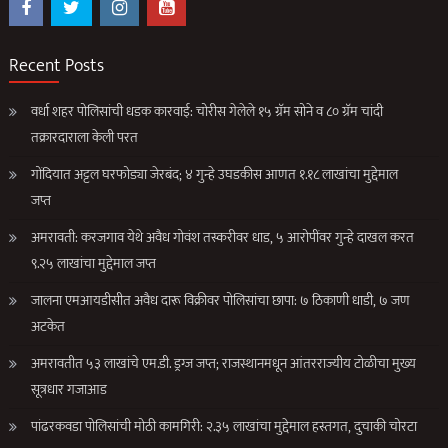
Recent Posts
वर्धा शहर पोलिसांची धडक कारवाई: चोरीस गेलेले १५ ग्रॅम सोने व ८० ग्रॅम चांदी
तक्रारदाराला केली परत
गोंदियात अट्टल घरफोड्या जेरबंद; ४ गुन्हे उघडकीस आणत १.१८ लाखांचा मुद्देमाल
जप्त
अमरावती: करजगाव येथे अवैध गोवंश तस्करीवर धाड, ५ आरोपींवर गुन्हे दाखल करत
९.२५ लाखांचा मुद्देमाल जप्त
जालना एमआयडीसीत अवैध दारू विक्रीवर पोलिसांचा छापा: ७ ठिकाणी धाडी, ७ जण
अटकेत
अमरावतीत ५३ लाखांचे एम.डी. ड्रग्ज जप्त; राजस्थानमधून आंतरराज्यीय टोळीचा मुख्य
सूत्रधार गजाआड
पांढरकवडा पोलिसांची मोठी कामगिरी: २.३५ लाखांचा मुद्देमाल हस्तगत, दुचाकी चोरटा