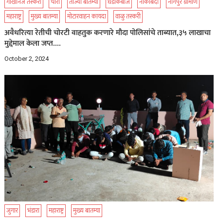
गौखनिज तस्करी
चोरी
ताज्या बातम्या
धडाकेबाज
नाकाबंदी
नागपुर ग्रामीण
महाराष्ट्र
मुख्य बातम्या
मोटारवाहन कायदा
वाळु तस्करी
अवैधरित्या रेतीची चोरटी वाहतुक करणारे मौदा पोलिसांचे ताब्यात,३५ लाखाचा
मुद्देमाल केला जप्त….
October 2, 2024
जुगार
भंडारा
महाराष्ट्र
मुख्य बातम्या