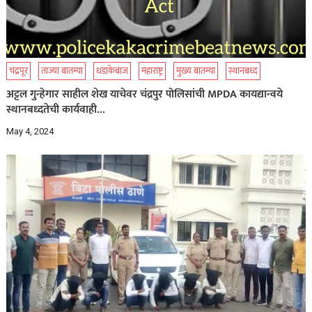
चंद्रपूर
ताज्या बातम्या
धडाकेबाज
महाराष्ट्र
मुख्य बातम्या
स्थानबध्द
अट्टल गुन्हेगार साहील शेख याचेवर चंद्रपुर पोलिसांची MPDA कायद्यान्वये
स्थानबध्दतेची कार्यवाही…
May 4, 2024