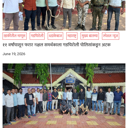
खाकीतील माणूस
गडचिरोली
धडाकेबाज
महाराष्ट्र
मुख्य बातम्या
स्पेशल न्यूज
११ वर्षांपासून फरार नक्षल समर्थकाला गडचिरोली पोलिसांकडून अटक
June 19, 2026