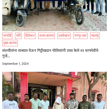
घरफोडी
चोरी
डिटेक्शन
ताज्या बातम्या
धडाकेबाज
नागपूर शहर
महाराष्ट्र
मुख्य बातम्या
संशयीतांना ताब्यात घेऊन गिट्टीखदान पोलिसांनी उघड केले ११ घरफोडीचे
गुन्हे…
September 1, 2024