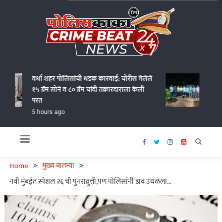
Skip
to
content
Policekaka Crime Beat News 24X7
वर्धा शहर पोलिसांची धडक कारवाई: चोरीस गेलेले
गोंदियात
१५ ग्रॅम सोने व ८० ग्रॅम चांदी तक्रारदाराला केली
आणत १.१८
परत
5 hours
5 hours ago
Home
मुख्य बातम्या
नवी मुंबईत स्पेशल २६ ची पुनराव्रुत्ती,पण पोलिसांनी डाव उधळला…