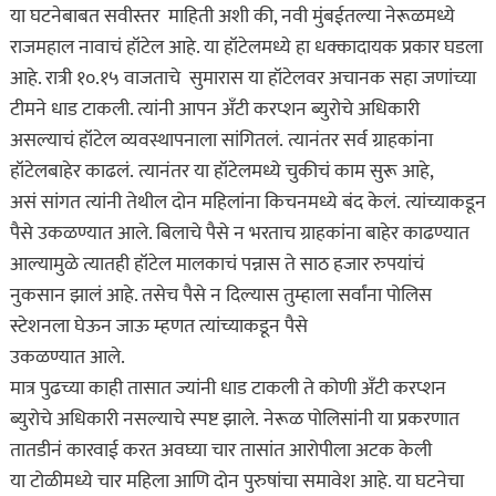
या घटनेबाबत सवीस्तर माहिती अशी की, नवी मुंबईतल्या नेरूळमध्ये
राजमहाल नावाचं हॉटेल आहे. या हॉटेलमध्ये हा धक्कादायक प्रकार घडला
आहे. रात्री १०.१५ वाजताचे सुमारास या हॉटेलवर अचानक सहा जणांच्या
टीमने धाड टाकली. त्यांनी आपन अँटी करप्शन ब्युरोचे अधिकारी
असल्याचं हॉटेल व्यवस्थापनाला सांगितलं. त्यानंतर सर्व ग्राहकांना
हॉटेलबाहेर काढलं. त्यानंतर या हॉटेलमध्ये चुकीचं काम सुरू आहे,
असं सांगत त्यांनी तेथील दोन महिलांना किचनमध्ये बंद केलं. त्यांच्याकडून
पैसे उकळण्यात आले. बिलाचे पैसे न भरताच ग्राहकांना बाहेर काढण्यात
आल्यामुळे त्यातही हॉटेल मालकाचं पन्नास ते साठ हजार रुपयांचं
नुकसान झालं आहे. तसेच पैसे न दिल्यास तुम्हाला सर्वांना पोलिस
स्टेशनला घेऊन जाऊ म्हणत त्यांच्याकडून पैसे
उकळण्यात आले.
मात्र पुढच्या काही तासात ज्यांनी धाड टाकली ते कोणी अँटी करप्शन
ब्युरोचे अधिकारी नसल्याचे स्पष्ट झाले. नेरूळ पोलिसांनी या प्रकरणात
तातडीनं कारवाई करत अवघ्या चार तासांत आरोपीला अटक केली
या टोळीमध्ये चार महिला आणि दोन पुरुषांचा समावेश आहे. या घटनेचा