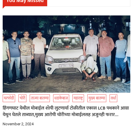
You May Missed
घरफोडी
चोरी
ताज्या बातम्या
धडाकेबाज
महाराष्ट्र
मुख्य बातम्या
वर्धा
हिंगणघाट येथील मोबाईल शॅापी लुटणार्या टोळीतील एकास LCB पथकाने आग्रा
येथुन घेतले ताब्यात,मुख्य आरोपी चोरीच्या मोबाईलसह अजुनही फरार…
November 2, 2024