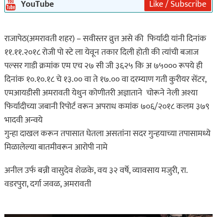
YouTube
Like / Subscribe
राजापेठ(अमरावती शहर) – सवीस्तर व्रुत्त असे की फिर्यादी यांनी दिनांक
११.११.२०१८ रोजी पो स्टे ला येवून तकार दिली होती की त्यांची बजाज
पल्सर गाडी क्रमांक एम एच २७ सी जी ३६२५ कि अ ७५००० रूपये ही
दिनांक १०.१०.१८ चे १३.०० वा ते १७.०० वा दरम्याण गती कुरीयर सेंटर,
एमआयडीसी अमरावती येथुन कोणीतरी अज्ञाताने चोरूने नेली अश्या
फिर्यादीच्या जबानी रिपोर्ट वरून अपराध कमांक ७०६/२०१८ कलम ३७९
भादवी अन्वये
गुन्हा दाखल करून तपासात घेतला असतांना सदर गुन्हयाच्या तपासामध्ये
मिळालेल्या बातमीवरून आरोपी नामे
अनील उर्फ बन्नी वासुदेव शेळके, वय ३२ वर्षे, व्यावसाय मजुरी, रा.
वडरपुरा, दर्गा जवळ, अमरावती