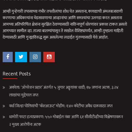
आम्ही गुन्हेगारी तपासाच्या गंभीर तपशीलांचा शोध घेत असताना, कायद्याची अंमलबजावणी
करणार्‍या अधिकार्‍यांना भेडसावणार्‍या आव्हानांचा आणि समस्यांचा उलगडा करत असताना
आमच्या अतिपरिचित क्षेत्रांना सुरक्षित ठेवण्यासाठी नाविन्यपूर्ण धोरणांवर प्रकाश टाकत असतो
आमच्यात सामील व्हा. ताज्या बातम्यांपासून ते सखोल वैशिष्ट्यांपर्यंत, आम्ही तुम्हाला माहिती
देण्यासाठी आणि गुन्ह्याविरुद्ध सुरू असलेल्या लढाईत गुंतण्यासाठी येथे आहोत.
Recent Posts
अकोला: ‘ऑपरेशन प्रहार’ अंतर्गत ५ जुगार अड्ड्यांवर धाडी; १७ जणांना अटक, ३.२४
लाखांचा मुद्देमाल जप्त
वर्धा जिल्हा पोलिसांची ‘वॉशआऊट’ मोहीम: १.४० कोटींचा अवैध दारूसाठा जप्त
धामोरी फाटा हत्याप्रकरण: ५५० मोबाईल नंबर आणि ६१ सीसीटीव्हीच्या विश्लेषणावरून
२ मुख्य आरोपींना अटक