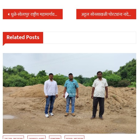
Post
धुळे-सोलापुर राष्ट्रीय महामार्गावर मारहाण करुन दरोडा घालणाऱ्या टोळीस २४ तासाच्या आत धाराशिव पोलिसांनी केली अटक….
अट्टल सोनसाखळी चोरट्यांना नांदेड स्थानिक गुन्हे शाखेने केले जेरबंद…
navigation
Related Posts