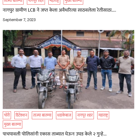
ताज्या बातम्या
नागपूर शहर
महाराष्ट्र
मुख्य बातम्या
नागपुर ग्रामीण LCB ने जप्त केला अवैधरित्या साठवलेला रेतीसाठा….
September 7, 2023
चोरी
डिटेक्शन
ताज्या बातम्या
धडाकेबाज
नागपूर शहर
महाराष्ट्र
मुख्य बातम्या
पाचपावली पोलिसांनी एकास ताब्यात घेऊन उघड केले २ गुन्हे…