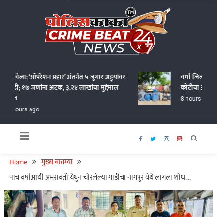
Skip
to
content
Policekaka Crime Beat News 24X7
अकोला: ‘ऑपरेशन प्रहार’ अंतर्गत ५ जुगार अड्ड्यांवर
वर्धा जिल्हा पोल
धाडी; १७ जणांना अटक, ३.२४ लाखांचा मुद्देमाल
कोटींचा अवैध दार
जप्त
8 hours ago
6 hours ago
Home
मुख्य बातम्या
पाच वर्षाआधी अमरावती येथुन चोरलेल्या गाडीचा नागपुर येथे लागला शोध….