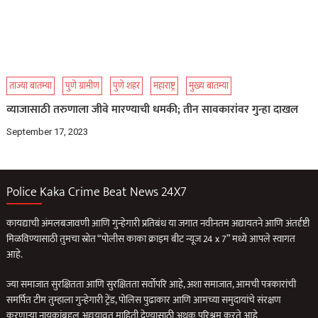
ताज्या बातम्या
पुणे ग्रामीण
पुणे शहर
महाराष्ट्र
मुख्य बातम्या
व्याजासाठी तरुणाला जीवे मारण्याची धमकी; तीन सावकारांवर गुन्हा दाखल
September 17, 2023
Police Kaka Crime Beat News 24X7
कायद्याची अंमलबजावणी आणि गुन्हेगारी प्रतिबंध या जगात नवीनतम अद्यायतने आणि अंतर्दृष्टी
मिळविण्यासाठी तुमचा स्रोत “पोलीस काका क्राइम बीट न्यूज 24 x 7” मध्ये आपले स्वागत
आहे.
ज्या समाजात सुरक्षितता आणि सुरक्षितता सर्वोपरि आहे, अशा समाजात, आमची पत्रकारांची
समर्पित टीम तुम्हाला गुन्हेगारी ट्रेंड, पोलिस पुढाकार आणि आमच्या समुदायांचे संरक्षण
करणार्‍या नायकांबद्दल अद्ययावत माहिती देण्यासाठी अथक परिश्रम करते आहे