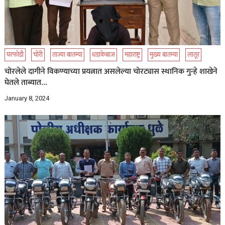
घरफोडी
चोरी
ताज्या बातम्या
धडाकेबाज
महाराष्ट्र
मुख्य बातम्या
लातूर
चोरलेले दागीने विकण्याच्या प्रयत्नात असलेल्या चोरट्यास स्थानिक गुन्हे शाखेने
घेतले ताब्यात…
January 8, 2024