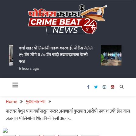
Skip
to
content
Policekaka Crime Beat News 24X7
वर्धा शहर पोलिसांची धडक कारवाई: चोरीस गेलेले
गोंदियात
१५ ग्रॅम सोने व ८० ग्रॅम चांदी तक्रारदाराला केली
आणत १.१८
परत
6 hours
6 hours ago
Home
मुख्य बातम्या
पालघर येथुन पाच वर्षापासुन फरार असणार्या कुख्यात आरोपी प्रकाश उर्फ डॅान यास
जळगाव पोलिसांनी शिताफिने केली अटक….