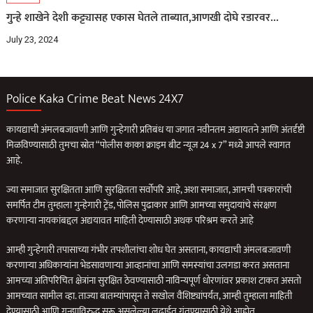
गुन्हे शाखेने देशी कट्ट्यासह एकास घेतले ताब्यात,आणखी दोघे रडारवर…
July 23, 2024
Police Kaka Crime Beat News 24X7
कायद्याची अंमलबजावणी आणि गुन्हेगारी प्रतिबंध या जगात नवीनतम अद्यायतने आणि अंतर्दृष्टी
मिळविण्यासाठी तुमचा स्रोत “पोलीस काका क्राइम बीट न्यूज 24 x 7” मध्ये आपले स्वागत
आहे.
ज्या समाजात सुरक्षितता आणि सुरक्षितता सर्वोपरि आहे, अशा समाजात, आमची पत्रकारांची
समर्पित टीम तुम्हाला गुन्हेगारी ट्रेंड, पोलिस पुढाकार आणि आमच्या समुदायांचे संरक्षण
करणार्‍या नायकांबद्दल अद्ययावत माहिती देण्यासाठी अथक परिश्रम करते आहे
आम्ही गुन्हेगारी तपासाच्या गंभीर तपशीलांचा शोध घेत असताना, कायद्याची अंमलबजावणी
करणार्‍या अधिकार्‍यांना भेडसावणार्‍या आव्हानांचा आणि समस्यांचा उलगडा करत असताना
आमच्या अतिपरिचित क्षेत्रांना सुरक्षित ठेवण्यासाठी नाविन्यपूर्ण धोरणांवर प्रकाश टाकत असतो
आमच्यात सामील व्हा. ताज्या बातम्यांपासून ते सखोल वैशिष्ट्यांपर्यंत, आम्ही तुम्हाला माहिती
देण्यासाठी आणि गुन्ह्याविरुद्ध सुरू असलेल्या लढाईत गुंतण्यासाठी येथे आहोत.