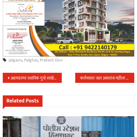
Jalgaon
,
Palghar
,
Prakash Don
Post
अहमदनगर स्थानिक गुन्हे शाखेने उधळला दरोड्याचा डाव,शस्त्रासह ११ आरोपी अटकेत,९ गुन्हे केले उघड….
कर्तव्यावर जात असतांना महीला पोलीस अधिकाऱ्यास वाळुच्या ट्रकने चिरडले,डावा पाय निकामी,प्रकुती चिंताजनक….
navigation
Related Posts