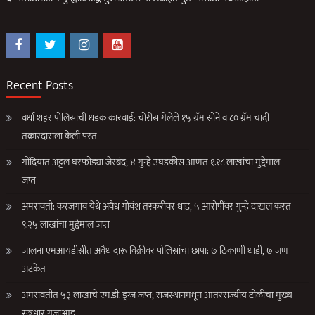
Recent Posts
वर्धा शहर पोलिसांची धडक कारवाई: चोरीस गेलेले १५ ग्रॅम सोने व ८० ग्रॅम चांदी
तक्रारदाराला केली परत
गोंदियात अट्टल घरफोड्या जेरबंद; ४ गुन्हे उघडकीस आणत १.१८ लाखांचा मुद्देमाल
जप्त
अमरावती: करजगाव येथे अवैध गोवंश तस्करीवर धाड, ५ आरोपींवर गुन्हे दाखल करत
९.२५ लाखांचा मुद्देमाल जप्त
जालना एमआयडीसीत अवैध दारू विक्रीवर पोलिसांचा छापा: ७ ठिकाणी धाडी, ७ जण
अटकेत
अमरावतीत ५३ लाखांचे एम.डी. ड्रग्ज जप्त; राजस्थानमधून आंतरराज्यीय टोळीचा मुख्य
सूत्रधार गजाआड