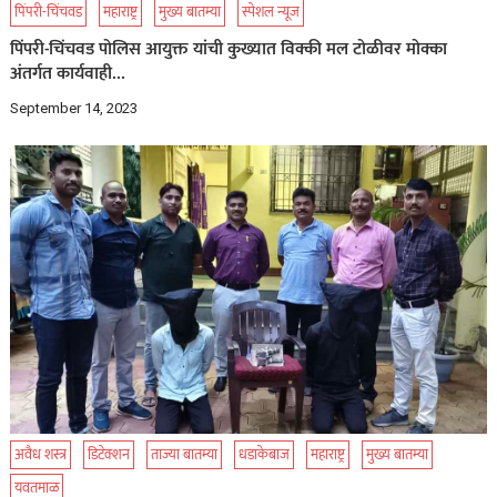
पिंपरी-चिंचवड
महाराष्ट्र
मुख्य बातम्या
स्पेशल न्यूज
पिंपरी-चिंचवड पोलिस आयुक्त यांची कुख्यात विक्की मल टोळीवर मोक्का
अंतर्गत कार्यवाही…
September 14, 2023
अवैध शस्त्र
डिटेक्शन
ताज्या बातम्या
धडाकेबाज
महाराष्ट्र
मुख्य बातम्या
यवतमाळ