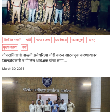
गौखनिज तस्करी
चोरी
ताज्या बातम्या
धडाकेबाज
फसवणूक
महाराष्ट्र
मुख्य बातम्या
वर्धा
गौणखनिजाची वाळुची अवैधरित्या चोरी करुन साठवणुक करणाऱ्यावर
जिल्हाधिकारी व पोलिस अधिक्षक यांचा छापा….
March 30, 2024