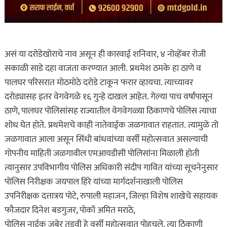
असं या दरोडेखोराचे नाव असून ही कारवाई शनिवार, ४ नोव्हेंबर रोजी
सकाळी साडे दहा वाजता करण्यात आली. प्रथमेश ठमके हा ठाणे व
पालघर परिसरात मोठमोठे दरोडे टाकून फरार व्हायचा. त्याच्यावर
दरोड्यासह इतर वेगवेगळे १६ गुन्हे दाखल आहेत. गेल्या पाच वर्षांपासून
ठाणे, पालघर पोलिसांसह राज्यातील वेगवेगळ्या ठिकाणचे पोलिस त्याचा
शोध घेत होते. प्रथमेशचे काही नातेवाईक जळगावात राहतात. त्यामुळे तो
जळगावात आला असून सिंधी बांधवांच्या वर्सी महोत्सवात असल्याची
गोपनीय माहिती जळगावील एमआयडीसी पोलिसांना मिळाली होती
त्यानुसार उपविभागीय पोलिस अधिकारी संदीप गावित यांच्या सूचनेनुसार
पोलिस निरीक्षक जयपाल हिरे यांच्या मार्गदर्शनाखाली पोलिस
उपनिरीक्षक दत्तात्रय पोटे, रुपाली महाजन, जिल्हा विशेष शाखेचे सहायक
फौजदार दिनेश बडगुजर, पोकॉ अमित मराठे,
पोलिस नाईक जुबेर तडवी हे वर्सी महोत्सवात पोहचले. त्या ठिकाणी