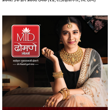
प्रथमेश उर्फ डॉन प्रकाश ठमके (२४, रा.उल्हासनगर, जि. ठाणे)