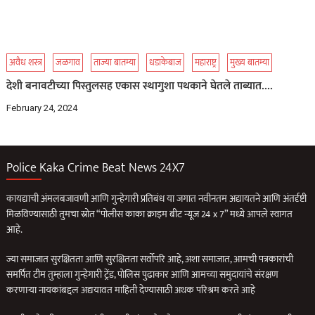
अवैध शस्त्र
जळगाव
ताज्या बातम्या
धडाकेबाज
महाराष्ट्र
मुख्य बातम्या
देशी बनावटीच्या पिस्तुलसह एकास स्थागुशा पथकाने घेतले ताब्यात….
February 24, 2024
Police Kaka Crime Beat News 24X7
कायद्याची अंमलबजावणी आणि गुन्हेगारी प्रतिबंध या जगात नवीनतम अद्यायतने आणि अंतर्दृष्टी
मिळविण्यासाठी तुमचा स्रोत “पोलीस काका क्राइम बीट न्यूज 24 x 7” मध्ये आपले स्वागत
आहे.
ज्या समाजात सुरक्षितता आणि सुरक्षितता सर्वोपरि आहे, अशा समाजात, आमची पत्रकारांची
समर्पित टीम तुम्हाला गुन्हेगारी ट्रेंड, पोलिस पुढाकार आणि आमच्या समुदायांचे संरक्षण
करणार्‍या नायकांबद्दल अद्ययावत माहिती देण्यासाठी अथक परिश्रम करते आहे