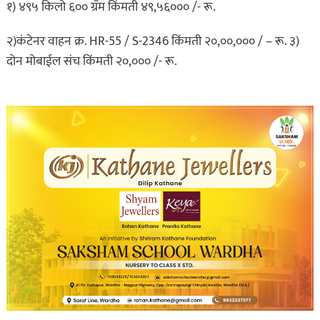
१) ४९५ किलो ६०० ग्रॅम किंमती ४९,५६००० /- रू.
२)कंटेनर वाहन क्र. HR-55 / S-2346 किंमती २०,००,००० / – रू. ३)
दोन मोबाईल संच किंमती २०,००० /- रू.