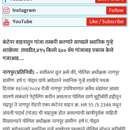
Instagram
Follow
YouTube
Like / Subscribe
कंटेनर वाहनातुन गांजा तस्करी करणारे सापडले स्थानिक गुन्हे
शाखेच्या तावडीत,४९५ किलो ६०० ग्रॅम गांजासह एकास केले
गजाआड….
नागपुर(प्रतिनिधी) –
सवीस्तर व्रुत्त असे की, पोलिस अधीक्षक नागपूर
ग्रामीण हर्ष ए. पोद्दार यांचे आदेशाने स्थानिक गुन्हे शाखेचे पथक
दिनांक ११/०१/२०२४ रोजी नागपुर उपविभागात अवैध धंद्यांवर आळा
घालणे संबंधाने पेट्रोलिंग करीत असताना पोलिस ठाणे बुट्टीबोरी हद्दीतून
चंद्रपूर ते नागपूर रोडनी एका कंटेनर वाहन क्र. HR 55 /S 2346 मधुन
अंमली पदार्थ (गांजा) ची वाहतुक होत असल्याची खात्रीपूर्वक माहिती
मिळाल्याने पोलिस अधीक्षक नागपूर ग्रामीण हर्ष ए. पोद्दार
यांचे आदेशान्वये स्थानिक गुन्हे शाखेच्या पथकाने पोलिस स्टेशन बुट्टीबोरी