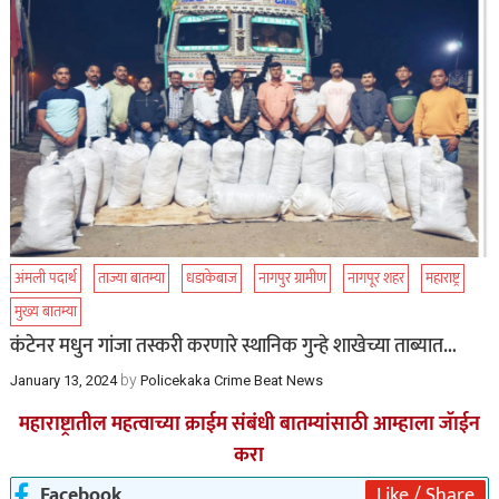
अंमली पदार्थ
ताज्या बातम्या
धडाकेबाज
नागपुर ग्रामीण
नागपूर शहर
महाराष्ट्र
मुख्य बातम्या
कंटेनर मधुन गांजा तस्करी करणारे स्थानिक गुन्हे शाखेच्या ताब्यात…
by
January 13, 2024
Policekaka Crime Beat News
महाराष्ट्रातील महत्वाच्या क्राईम संबंधी बातम्यांसाठी आम्हाला जॅाईन
करा
Facebook
Like / Share