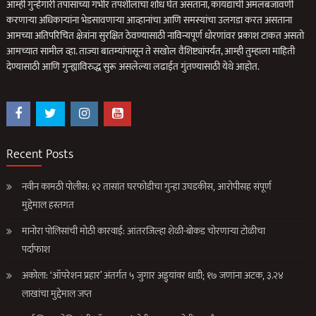
आम्ही गुन्हेगारी तपासाच्या गंभीर तपशीलांचा शोध घेत असताना, कायद्याची अंमलबजावणी
करणार्‍या अधिकार्‍यांना भेडसावणार्‍या आव्हानांचा आणि समस्यांचा उलगडा करत असताना
आमच्या अतिपरिचित क्षेत्रांना सुरक्षित ठेवण्यासाठी नाविन्यपूर्ण धोरणांवर प्रकाश टाकत असतो
आमच्यात सामील व्हा. ताज्या बातम्यांपासून ते सखोल वैशिष्ट्यांपर्यंत, आम्ही तुम्हाला माहिती
देण्यासाठी आणि गुन्ह्याविरुद्ध सुरू असलेल्या लढाईत गुंतण्यासाठी येथे आहोत.
Recent Posts
नवीन कामठी पोलीस: १२ तासांत घरफोडीचा गुन्हा उघडकीस, आरोपीसह संपूर्ण
मुद्देमाल हस्तगत
मानोरा पोलिसांची मोठी कारवाई: आंतरजिल्हा शेळी-बोकड चोरणाऱ्या टोळीचा
पर्दाफाश
अकोला: ‘ऑपरेशन प्रहार’ अंतर्गत ५ जुगार अड्ड्यांवर धाडी; १७ जणांना अटक, ३.२४
लाखांचा मुद्देमाल जप्त