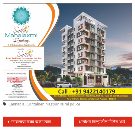
Cannabis
,
Container
,
Nagpur Rural police
Post
अपघाताचा बनाव करुन त्यामधील गोडेतेलाची विक्री करुन फसवणुक करणे ट्रक मालकास पडले महागात,पोलिसांनी उघड केला बनाव…
धाराशिव जिल्ह्यातील पोलिस अधिकाऱ्यांच्या बदल्या…