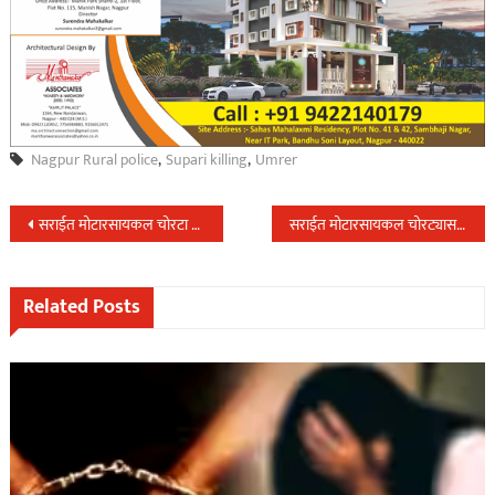
Nagpur Rural police
,
Supari killing
,
Umrer
Post
सराईत मोटारसायकल चोरटा सिटी कोतवाली पोलिसांच्या तावडीत सापडला,उलगडा झाला २८ मोटारसायकल चोरीचा…
सराईत मोटारसायकल चोरट्यास स्थानिक गुन्हे शाखेने गडचिरोली येथे जाऊन केली अटक…
navigation
Related Posts