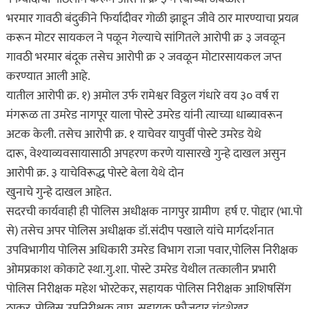
भरमार गावठी बंदुकीने फिर्यादीवर गोळी झाडून जीवे ठार मारण्याचा प्रयत्न
करून मोटर सायकल ने पळून गेल्याचे सांगितले आरोपी क्र ३ जवळून
गावठी भरमार बंदूक तसेच आरोपी क्र २ जवळून मोटारसायकल जप्त
करण्यात आली आहे.
यातील आरोपी क्र. १) अमोल उर्फ रामेश्वर विठ्ठल गंधारे वय ३० वर्ष रा
मंगरूळ ता उमरेड नागपूर याला पोस्टे उमरेड यांनी त्याच्या धाब्यावरून
अटक केली. तसेच आरोपी क्र. १ याचेवर यापुर्वी पोस्टे उमरेड येथे
दारू, वेश्याव्यवसायासाठी अपहरण करणे यासारखे गुन्हे दाखल असुन
आरोपी क्र. ३ याचेविरूद्ध पोस्टे बेला येथे दोन
खुनाचे गुन्हे दाखल आहेत.
सदरची कार्यवाही ही पोलिस अधीक्षक नागपुर ग्रामीण हर्ष ए. पोद्दार (भा.पो
से) तसेच अपर पोलिस अधीक्षक डॉ.संदीप पखाले यांचे मार्गदर्शनात
उपविभागीय पोलिस अधिकारी उमरेड विभाग राजा पवार,पोलिस निरीक्षक
ओमप्रकाश कोकाटे स्था.गु.शा. पोस्टे उमरेड येथील तत्कालीन प्रभारी
पोलिस निरीक्षक महेश भोरटेकर, सहायक पोलिस निरीक्षक आशिषसिंग
ठाकुर, पोलिस उपनिरीक्षक वाघ, सहायक फौजदार चंद्रशेखर