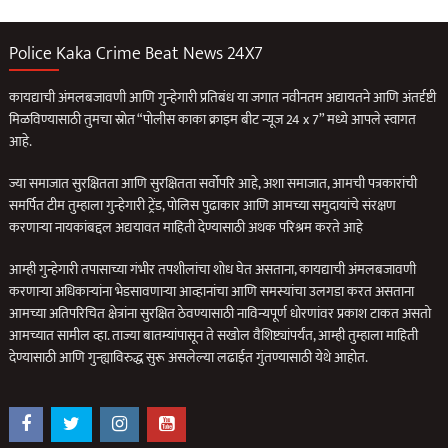
Police Kaka Crime Beat News 24X7
कायद्याची अंमलबजावणी आणि गुन्हेगारी प्रतिबंध या जगात नवीनतम अद्यायतने आणि अंतर्दृष्टी
मिळविण्यासाठी तुमचा स्रोत “पोलीस काका क्राइम बीट न्यूज 24 x 7” मध्ये आपले स्वागत
आहे.
ज्या समाजात सुरक्षितता आणि सुरक्षितता सर्वोपरि आहे, अशा समाजात, आमची पत्रकारांची
समर्पित टीम तुम्हाला गुन्हेगारी ट्रेंड, पोलिस पुढाकार आणि आमच्या समुदायांचे संरक्षण
करणार्‍या नायकांबद्दल अद्ययावत माहिती देण्यासाठी अथक परिश्रम करते आहे
आम्ही गुन्हेगारी तपासाच्या गंभीर तपशीलांचा शोध घेत असताना, कायद्याची अंमलबजावणी
करणार्‍या अधिकार्‍यांना भेडसावणार्‍या आव्हानांचा आणि समस्यांचा उलगडा करत असताना
आमच्या अतिपरिचित क्षेत्रांना सुरक्षित ठेवण्यासाठी नाविन्यपूर्ण धोरणांवर प्रकाश टाकत असतो
आमच्यात सामील व्हा. ताज्या बातम्यांपासून ते सखोल वैशिष्ट्यांपर्यंत, आम्ही तुम्हाला माहिती
देण्यासाठी आणि गुन्ह्याविरुद्ध सुरू असलेल्या लढाईत गुंतण्यासाठी येथे आहोत.