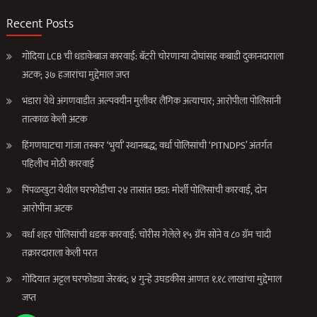
Recent Posts
गोंदिया LCB ची धडाकेबाज कारवाई: बॅटरी चोरणाऱ्या दोघांसह कबाडी दुकानदाराला
अटक; ३७ हजारांचा मुद्देमाल जप्त
भंडारा येथे अंगणवाडीत अल्पवयीन मुलीवर लैंगिक अत्याचार; आरोपीला पोलिसांनी
तात्काळ केली अटक
हिंगणघाटचा गांजा तस्कर ‘भुर्या’ स्थानबद्ध; वर्धा पोलिसांची ‘PITNDPS’ अंतर्गत
पहिलीच मोठी कारवाई
पिंपळखुटा येथील घरफोडीचा २४ तासांत छडा: मोर्शी पोलिसांची कारवाई, दोन
आरोपींना अटक
वर्धा शहर पोलिसांची धडक कारवाई: चोरीस गेलेले १५ ग्रॅम सोने व ८० ग्रॅम चांदी
तक्रारदाराला केली परत
गोंदियात अट्टल घरफोड्या जेरबंद; ४ गुन्हे उघडकीस आणत १.१८ लाखांचा मुद्देमाल
जप्त