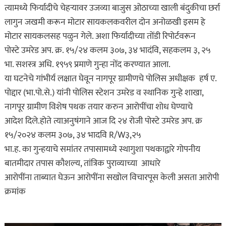
त्यामध्ये फिर्यादीचे चेहऱ्यावर उजव्या बाजुस ओठाच्या खाली बंदुकीचा छर्रा
लागुन जखमी करून मोटार सायकलकवरील दोन अनोळखी इसम हे
मोटार सायकलसह पळुन गेले. अशा फिर्यादीच्या तोंडी रिपोर्टवरून
पोस्टे उमरेड अप. क्र. १५/२४ कलम ३०७, ३४ भादंवि, सहकलम ३, २५
भा. सशस्त्र अधि. १९५९ प्रमाणे गुन्हा नोंद करण्यात आला.
या घटनेचे गांभीर्य लक्षात घेवून नागपूर ग्रामीणचे पोलिस अधीक्षक हर्ष ए.
पोद्दार (भा.पो.से.) यांनी पोलिस स्टेशन उमरेड व स्थानिक गुन्हे शाखा,
नागपूर ग्रामीण विशेष पथक तयार करुन आरोपींचा शोध घेण्याचे
आदेश दिले.होते त्याअनुषंगाने आज दि २४ रोजी पोस्टे उमरेड अप. क्र
१५/२०२४ कलम ३०७, ३४ भादवि R/W३,२५
भा.ह. का गुन्हयाचे समांतर तपासामध्ये स्थागुशा पथकाद्वारे गोपनीय
बातमीदार तपास कौशल्य, तांत्रिक पुराव्याच्या आधारे
आरोपींना ताब्यात घेऊन आरोपींना सखोल विचारपूस केली असता आरोपी
क्रमांक