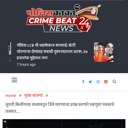
Skip
to
content
Policekaka Crime Beat News 24X7
गोंदिया LCB ची धडाकेबाज कारवाई: बॅटरी
भंडारा ये
चोरणाऱ्या दोघांसह कबाडी दुकानदाराला अटक; ३७
अत्याचार;
हजारांचा मुद्देमाल जप्त
अटक
7 hours ago
7 hours 
Home
मुख्य बातम्या
सुपारी किलींगच्या माध्यमातुन जिवे मारण्याचा प्रयत्न करणारे स्थागुशा पथकाचे
ताब्यात…..