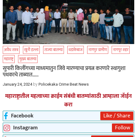
अवैध शस्त्र
खुनी हल्ला
ताज्या बातम्या
धडाकेबाज
नागपुर ग्रामीण
नागपूर शहर
महाराष्ट्र
मुख्य बातम्या
सुपारी किलींगच्या माध्यमातुन जिवे मारण्याचा प्रयत्न करणारे स्थागुशा
पथकाचे ताब्यात…..
by
January 24, 2024
Policekaka Crime Beat News
महाराष्ट्रातील महत्वाच्या क्राईम संबंधी बातम्यांसाठी आम्हाला जॅाईन
करा
Facebook
Like / Share
Instagram
Follow