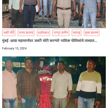
जबरी चोरी
ताज्या बातम्या
धडाकेबाज
नागपुर ग्रामीण
महाराष्ट्र
मुख्य बातम्या
मुंबई -आग्रा महामार्गावर जबरी चोरी करणारे नाशिक पोलिसांचे ताब्यात…
February 15, 2024