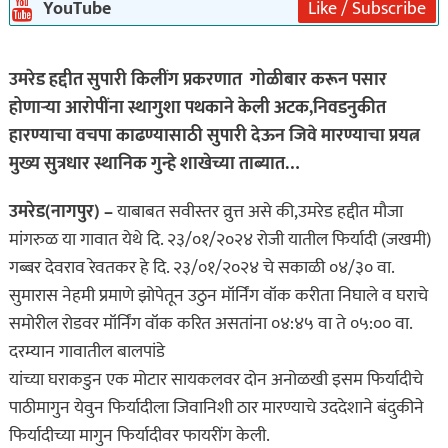
YouTube
Like / Subscribe
उमरेड हद्दीत सुपारी किलींग प्रकरणात गोळीबार करून पसार
होणाऱ्या आरोपींना स्थागुशा पथकाने केली अटक,निवडनुकीत
हारण्याचा वचपा काढण्यासाठी सुपारी देऊन जिवे मारण्याचा प्रयत्न
मुख्य सुत्रधार स्थानिक गुन्हे शाखेच्या ताब्यात…
उमरेड(नागपुर) –
याबाबत सवीस्तर व्रुत्त असे की,उमरेड हद्दीत मौजा
मांगरुळ या गावात येथे दि. २३/०१/२०२४ रोजी यातील फिर्यादी (जखमी)
गब्बर देवराव रेवतकर हे दि. २३/०१/२०२४ चे सकाळी ०४/३० वा.
सुमारास नेहमी प्रमाणे झोपेतून उठुन मॉर्निंग वॉक करीता निघाले व घराचे
समोरील रोडवर मॉर्निंग वॉक करित असतांना ०४:४५ वा ते ०५:०० वा.
दरम्यान गावातील बालपांडे
यांच्या घराकडुन एक मोटार सायकलवर दोन अनोळखी इसम फिर्यादीचे
पाठीमागुन येवुन फिर्यादीला जिवानिशी ठार मारण्याचे उददेशाने बंदुकीने
फिर्यादीच्या मागुन फिर्यादीवर फायरींग केली.