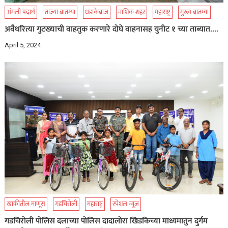
अंमली पदार्थ
ताज्या बातम्या
धडाकेबाज
नाशिक शहर
महाराष्ट्र
मुख्य बातम्या
अवैधरित्या गुटख्याची वाहतुक करणारे दोघे वाहनासह युनीट १ च्या ताब्यात….
April 5, 2024
खाकीतील माणूस
गडचिरोली
महाराष्ट्र
स्पेशल न्यूज
गडचिरोली पोलिस दलाच्या पोलिस दादालोरा खिडकिच्या माध्यमातुन दुर्गम