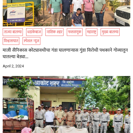
ताज्या बातम्या
धडाकेबाज
नाशिक शहर
फसवणूक
महाराष्ट्र
मुख्य बातम्या
विश्वासघात
स्पेशल न्यूज
माजी सैनिकास कोट्यावधीचा गंडा घालणाऱ्यास गुंडा विरोधी पथकाने गोव्यातुन
घातल्या बेड्या…
April 2, 2024