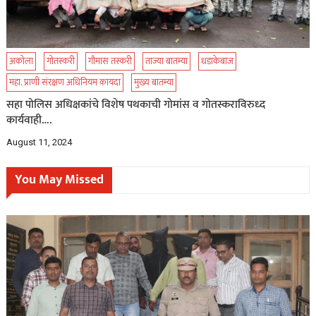
अकोला
गोतस्करी
गौमास तस्करी
ताज्या बातम्या
धडाकेबाज
महा. प्राणी संरक्षण अधिनियम क़ायदा
मुख्य बातम्या
सहा पोलिस अधिक्षकांचे विशेष पथकाची गोमांस व गोतस्कराविरुध्द
कार्यवाही….
August 11, 2024
You May Missed