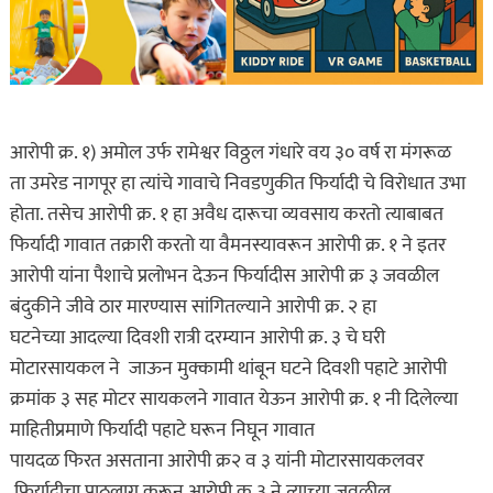
आरोपी क्र. १) अमोल उर्फ रामेश्वर विठ्ठल गंधारे वय ३० वर्ष रा मंगरूळ
ता उमरेड नागपूर हा त्यांचे गावाचे निवडणुकीत फिर्यादी चे विरोधात उभा
होता. तसेच आरोपी क्र. १ हा अवैध दारूचा व्यवसाय करतो त्याबाबत
फिर्यादी गावात तक्रारी करतो या वैमनस्यावरून आरोपी क्र. १ ने इतर
आरोपी यांना पैशाचे प्रलोभन देऊन फिर्यादीस आरोपी क्र ३ जवळील
बंदुकीने जीवे ठार मारण्यास सांगितल्याने आरोपी क्र. २ हा
घटनेच्या आदल्या दिवशी रात्री दरम्यान आरोपी क्र. ३ चे घरी
मोटारसायकल ने जाऊन मुक्कामी थांबून घटने दिवशी पहाटे आरोपी
क्रमांक ३ सह मोटर सायकलने गावात येऊन आरोपी क्र. १ नी दिलेल्या
माहितीप्रमाणे फिर्यादी पहाटे घरून निघून गावात
पायदळ फिरत असताना आरोपी क्र२ व ३ यांनी मोटारसायकलवर
फिर्यादीचा पाठलाग करून आरोपी क्र ३ ने त्याच्या जवळील