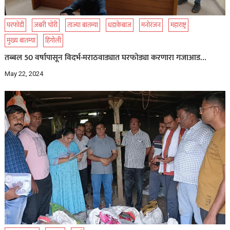
घरफोडी
जबरी चोरी
ताज्या बातम्या
धडाकेबाज
मनोरंजन
महाराष्ट्र
मुख्य बातम्या
हिंगोली
तब्बल 50 वर्षापासून विदर्भ-मराठवाड्यात घरफोड्या करणारा गजाआड…
May 22, 2024