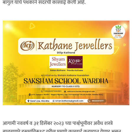
बागुल यांचे पथकाने सदरची कारवाई केली आहे.
आगामी नववर्ष व ३१ डिसेंबर २०२३ च्या पार्श्वभूमीवर अवैध शस्त्रे
बाळगणारे इसमांविरूध्द वरील प्रमाणे कारवाई करण्यात येणार असून