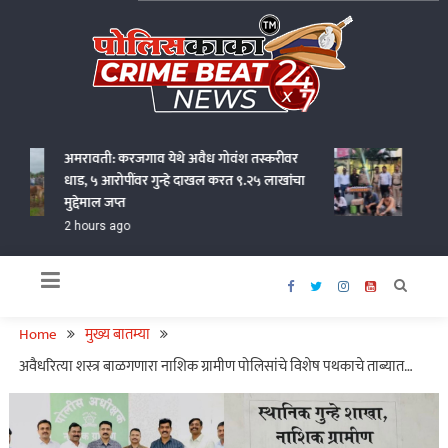
Skip
to
content
Policekaka Crime Beat News 24X7
अमरावती: करजगाव येथे अवैध गोवंश तस्करीवर
जालना ए
धाड, ५ आरोपींवर गुन्हे दाखल करत ९.२५ लाखांचा
पोलिसां
मुद्देमाल जप्त
14 hour
2 hours ago
Home
मुख्य बातम्या
अवैधरित्या शस्त्र बाळगणारा नाशिक ग्रामीण पोलिसांचे विशेष पथकाचे ताब्यात…