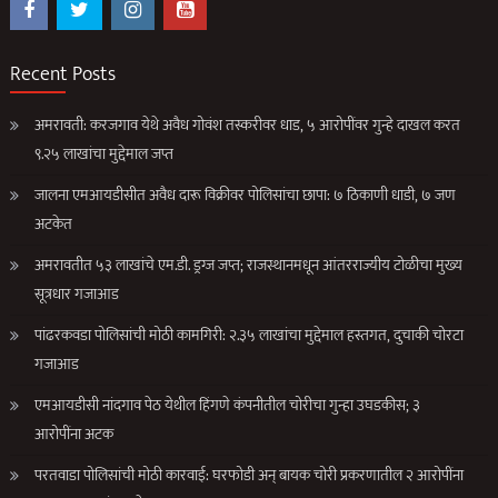
Recent Posts
अमरावती: करजगाव येथे अवैध गोवंश तस्करीवर धाड, ५ आरोपींवर गुन्हे दाखल करत
९.२५ लाखांचा मुद्देमाल जप्त
जालना एमआयडीसीत अवैध दारू विक्रीवर पोलिसांचा छापा: ७ ठिकाणी धाडी, ७ जण
अटकेत
अमरावतीत ५३ लाखांचे एम.डी. ड्रग्ज जप्त; राजस्थानमधून आंतरराज्यीय टोळीचा मुख्य
सूत्रधार गजाआड
पांढरकवडा पोलिसांची मोठी कामगिरी: २.३५ लाखांचा मुद्देमाल हस्तगत, दुचाकी चोरटा
गजाआड
एमआयडीसी नांदगाव पेठ येथील हिंगणे कंपनीतील चोरीचा गुन्हा उघडकीस; ३
आरोपींना अटक
परतवाडा पोलिसांची मोठी कारवाई: घरफोडी अन् बायक चोरी प्रकरणातील २ आरोपींना