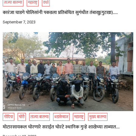
ताज्या बातम्या
महाराष्ट्र
वर्धा
कारंजा घाडगे पोलिसांनी पकडला प्रतिबंधित सुगंधीत तंबाखु(गुटखा)….
September 7, 2023
गोंदिया
चोरी
ताज्या बातम्या
धडाकेबाज
महाराष्ट्र
मुख्य बातम्या
मोटारसायकल चोरणारे सराईत चोरटे स्थानिक गुन्हे शाखेच्या ताब्यात…