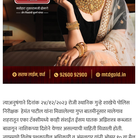
त्याअनुषंगाने दिनांक २४/१२/२०२३ रोजी स्थानिक गुन्हे शाखेचे पोलिस
निरीक्षक हेमंत पाटील यांना मिळालेल्या गुप्त बातमीनूसार मालेगाव
शहरातून एका टॅक्सीमध्ये काही संशईत ईसम घातक अग्निशस्त्र कब्जात
बाळगून नाशिकच्या दिशेने येणार असल्याची माहिती मिळाली होती.
त्याप्रमाणे विशेष पथकातील अधिकारी व अंमलदार यांनी ओझर १० वा मैल