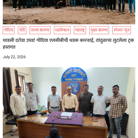
गोंदिया
चोरी
ताज्या बातम्या
धडाकेबाज
महाराष्ट्र
मुख्य बातम्या
स्पेशल न्यूज
धाडसी दरोडा उघड! गोंदिया एलसीबीची धडक कारवाई, तांदुळाचा लुटलेला ट्रक
हस्तगत
July 22, 2026