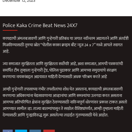
December 12, 2023
Police Kaka Crime Beat News 24X7
कायद्याची अंमलबजावणी आणि गुन्हेगारी प्रतिबंध या जगात नवीनतम अद्यायतने आणि अंतर्दृष्टी
मिळविण्यासाठी तुमचा स्रोत “पोलीस काका क्राइम बीट न्यूज 24 x 7” मध्ये आपले स्वागत
आहे.
ज्या समाजात सुरक्षितता आणि सुरक्षितता सर्वोपरि आहे, अशा समाजात, आमची पत्रकारांची
समर्पित टीम तुम्हाला गुन्हेगारी ट्रेंड, पोलिस पुढाकार आणि आमच्या समुदायांचे संरक्षण
करणार्‍या नायकांबद्दल अद्ययावत माहिती देण्यासाठी अथक परिश्रम करते आहे
आम्ही गुन्हेगारी तपासाच्या गंभीर तपशीलांचा शोध घेत असताना, कायद्याची अंमलबजावणी
करणार्‍या अधिकार्‍यांना भेडसावणार्‍या आव्हानांचा आणि समस्यांचा उलगडा करत असताना
आमच्या अतिपरिचित क्षेत्रांना सुरक्षित ठेवण्यासाठी नाविन्यपूर्ण धोरणांवर प्रकाश टाकत असतो
आमच्यात सामील व्हा. ताज्या बातम्यांपासून ते सखोल वैशिष्ट्यांपर्यंत, आम्ही तुम्हाला माहिती
देण्यासाठी आणि गुन्ह्याविरुद्ध सुरू असलेल्या लढाईत गुंतण्यासाठी येथे आहोत.