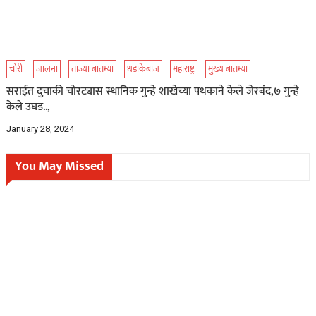
चोरी
जालना
ताज्या बातम्या
धडाकेबाज
महाराष्ट्र
मुख्य बातम्या
सराईत दुचाकी चोरट्यास स्थानिक गुन्हे शाखेच्या पथकाने केले जेरबंद,७ गुन्हे
केले उघड..,
January 28, 2024
You May Missed