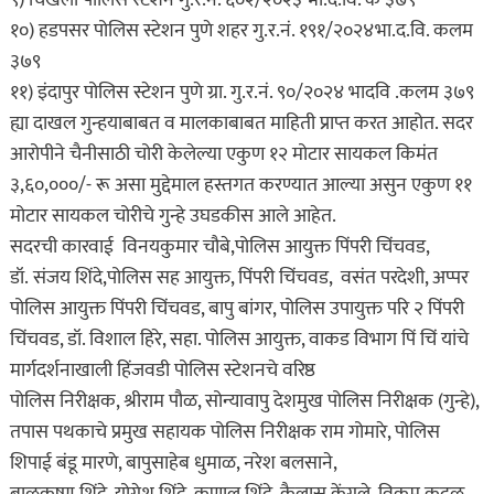
१०) हडपसर पोलिस स्टेशन पुणे शहर गु.र.नं. १९१/२०२४भा.द.वि. कलम
३७९
११) इंदापुर पोलिस स्टेशन पुणे ग्रा. गु.र.नं. ९०/२०२४ भादवि .कलम ३७९
ह्या दाखल गुन्हयाबाबत व मालकाबाबत माहिती प्राप्त करत आहोत. सदर
आरोपीने चैनीसाठी चोरी केलेल्या एकुण १२ मोटार सायकल किमंत
३,६०,०००/- रू असा मुद्देमाल हस्तगत करण्यात आल्या असुन एकुण ११
मोटार सायकल चोरीचे गुन्हे उघडकीस आले आहेत.
सदरची कारवाई विनयकुमार चौबे,पोलिस आयुक्त पिंपरी चिंचवड,
डॉ. संजय शिंदे,पोलिस सह आयुक्त, पिंपरी चिंचवड, वसंत परदेशी, अप्पर
पोलिस आयुक्त पिंपरी चिंचवड, बापु बांगर, पोलिस उपायुक्त परि २ पिंपरी
चिंचवड, डॉ. विशाल हिरे, सहा. पोलिस आयुक्त, वाकड विभाग पिं चिं यांचे
मार्गदर्शनाखाली हिंजवडी पोलिस स्टेशनचे वरिष्ठ
पोलिस निरीक्षक, श्रीराम पौळ, सोन्यावापु देशमुख पोलिस निरीक्षक (गुन्हे),
तपास पथकाचे प्रमुख सहायक पोलिस निरीक्षक राम गोमारे, पोलिस
शिपाई बंडू मारणे, बापुसाहेब धुमाळ, नरेश बलसाने,
बाळकृष्ण शिंदे, योगेश शिंदे, कुणाल शिंदे, कैलास केंगले, विक्रम कुदळ,