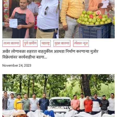
ताज्या बातम्या
पुणे ग्रामीण
महाराष्ट्र
मुख्य बातम्या
स्पेशल न्यूज
अखेर लोणावळा शहरात वाहतुकीस अडथडा निर्माण करणाऱ्या मुजोर
विक्रेत्यांवर कार्यवाहीचा बडगा…
November 24, 2023