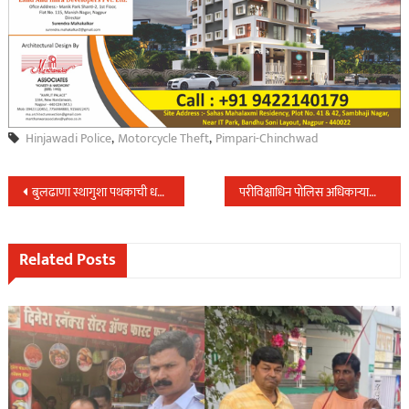
Hinjawadi Police
,
Motorcycle Theft
,
Pimpari-Chinchwad
Post
बुलढाणा स्थागुशा पथकाची धडाकेबाज कामगिरी,लाखोंच्या मुद्देमालासह १४ गुन्ह्यांची केली उकल…
परीविक्षाधिन पोलिस अधिकाऱ्याचा जुगार अड्ड्यावर छापा,२५ आरोपींसह ७ लक्ष रु चा मुद्देमाल केला जप्त….
navigation
Related Posts