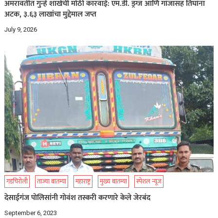
अमरावतीत गुन्हे शाखेची मोठी कारवाई: एम.डी. ड्रग्ज आणि गांजासह तिघांना
अटक, ३.६३ लाखांचा मुद्देमाल जप्त
July 9, 2026
गडचिरोली
ताज्या बातम्या
महाराष्ट्र
मुख्य बातम्या
स्पेशल न्यूज
देसाईगंज पोलिसांनी गोवंश तस्करी करणारे केले जेरबंद
September 6, 2023