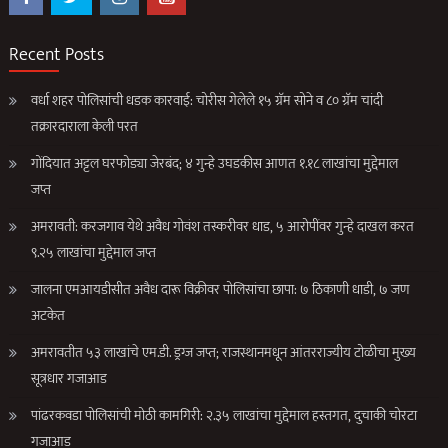
Recent Posts
वर्धा शहर पोलिसांची धडक कारवाई: चोरीस गेलेले १५ ग्रॅम सोने व ८० ग्रॅम चांदी
तक्रारदाराला केली परत
गोंदियात अट्टल घरफोड्या जेरबंद; ४ गुन्हे उघडकीस आणत १.१८ लाखांचा मुद्देमाल
जप्त
अमरावती: करजगाव येथे अवैध गोवंश तस्करीवर धाड, ५ आरोपींवर गुन्हे दाखल करत
९.२५ लाखांचा मुद्देमाल जप्त
जालना एमआयडीसीत अवैध दारू विक्रीवर पोलिसांचा छापा: ७ ठिकाणी धाडी, ७ जण
अटकेत
अमरावतीत ५३ लाखांचे एम.डी. ड्रग्ज जप्त; राजस्थानमधून आंतरराज्यीय टोळीचा मुख्य
सूत्रधार गजाआड
पांढरकवडा पोलिसांची मोठी कामगिरी: २.३५ लाखांचा मुद्देमाल हस्तगत, दुचाकी चोरटा
गजाआड