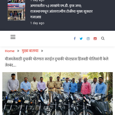
1 day ago
अमरावतीत ५३ लाखांचे एम.डी. ड्रग्ज जप्त;
राजस्थानमधून आंतरराज्यीय टोळीचा मुख्य सूत्रधार
गजाआड
1 day ago
Home
मुख्य बातम्या
मौजमजेसाठी दुचाकी चोरणारा सराईत दुचाकी चोरट्यास हिंजवडी पोलिसांनी केले
जेरबंद….