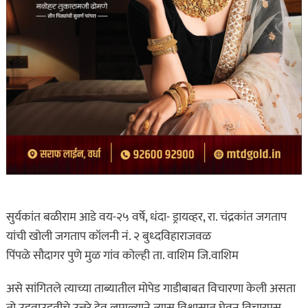
सुर्यकांत बळीराम आडे वय-२५ वर्षे, धंदा- ड्रायव्हर, रा. चंद्रकांत जगताप
यांची खोली जगताप कॉलनी नं. २ बुध्दविहाराजवळ
पिंपळे सौदागर पुणे मुळ गांव कोल्ही ता. वाशिम जि.वाशिम
असे सांगितले त्याच्या ताब्यातील मोपेड गाडीबाबत विचारणा केली असता
तो उडवाउडवीचे उत्तरे देवु लागल्याने त्यास विश्वासात घेवुन विचारपुस