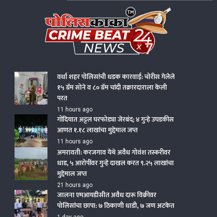
Skip
to
content
Policekaka Crime Beat News 24X7
वर्धा शहर पोलिसांची धडक कारवाई: चोरीस गेलेले
१५ ग्रॅम सोने व ८० ग्रॅम चांदी तक्रारदाराला केली
परत
11 hours ago
गोंदियात अट्टल घरफोड्या जेरबंद; ४ गुन्हे उघडकीस
आणत १.१८ लाखांचा मुद्देमाल जप्त
11 hours ago
अमरावती: करजगाव येथे अवैध गोवंश तस्करीवर
धाड, ५ आरोपींवर गुन्हे दाखल करत ९.२५ लाखांचा
मुद्देमाल जप्त
21 hours ago
जालना एमआयडीसीत अवैध दारू विक्रीवर
पोलिसांचा छापा: ७ ठिकाणी धाडी, ७ जण अटकेत