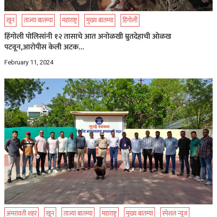
खून
ताज्या बातम्या
महाराष्ट्र
मुख्य बातम्या
हिंगोली
हिंगोली पोलिसांनी १२ तासाचे आत अनोळखी म्रुतदेहाची ओळख
पटवून,आरोपीस केली अटक…
February 11, 2024
अमरावती शहर
खून
ताज्या बातम्या
महाराष्ट्र
मुख्य बातम्या
स्पेशल न्यूज