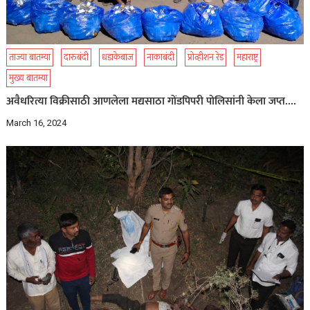
ताज्या बातम्या
दारुबंदी
धडाकेबाज
नाकाबंदी
प्रोव्हीशन रेड
महाराष्ट्र
मुख्य बातम्या
अवैधरित्या विक्रीसाठी आणलेला मद्यसाठा गोंडपिपरी पोलिसांनी केला जप्त….
March 16, 2024